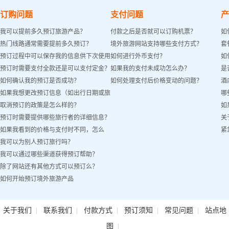
订购问题
支付问题
产
我可以提前多久预订旅游产品？
付款之后是否就可以订购机票？
如
热门线路通常需要提前多久预订？
境外旅游网站支持哪些支付方式？
套
预订过程中可以保存我的信息供下次使用
如何进行外币支付？
如
预订时需要支付全款还是可以支付定金？
如果我的支付未成功怎么办？
是
吗？
如何确认我的预订是否成功？
如何处理支付后价格变动的问题？
酒
如果我想更改预订信息（如出行日期或旅
哪
取消预订的政策是怎么样的？
如
客姓名）怎么办？
预订时需要提供哪些旅行者的详细信息？
关
如果我看到的价格与支付时不同，怎么
紧
我可以为别人预订旅行吗？
办？
我可以通过哪些渠道获得预订帮助？
除了网站还有其他方式可以预订么？
如何开始预订境外旅游产品
|
|
|
|
|
关于我们
联系我们
付款方式
预订须知
常见问题
站点地
|
图