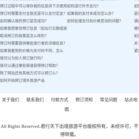
预订过程中可以保存我的信息供下次使用
如何进行外币支付？
如
预订时需要支付全款还是可以支付定金？
如果我的支付未成功怎么办？
是
吗？
如何确认我的预订是否成功？
如何处理支付后价格变动的问题？
酒
如果我想更改预订信息（如出行日期或旅
哪
取消预订的政策是怎么样的？
如
客姓名）怎么办？
预订时需要提供哪些旅行者的详细信息？
关
如果我看到的价格与支付时不同，怎么
紧
我可以为别人预订旅行吗？
办？
我可以通过哪些渠道获得预订帮助？
除了网站还有其他方式可以预订么？
如何开始预订境外旅游产品
|
|
|
|
|
关于我们
联系我们
付款方式
预订须知
常见问题
站点地
|
图
All Rights Reserved.君行天下出境旅游平台版权所有，未经许可，不
得转载。