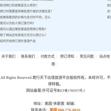
取消预订的政策是怎么样的？
如
客姓名）怎么办？
预订时需要提供哪些旅行者的详细信息？
关
如果我看到的价格与支付时不同，怎么
紧
我可以为别人预订旅行吗？
办？
我可以通过哪些渠道获得预订帮助？
除了网站还有其他方式可以预订么？
如何开始预订境外旅游产品
|
|
|
|
|
关于我们
联系我们
付款方式
预订须知
常见问题
站点地
|
图
All Rights Reserved.君行天下出境旅游平台版权所有，未经许可，不
得转载。
网站备案/许可证号
鲁ICP备17002975号-1
地址：美国·休斯敦 邮编：
联系电话：
美国 888-776-0016