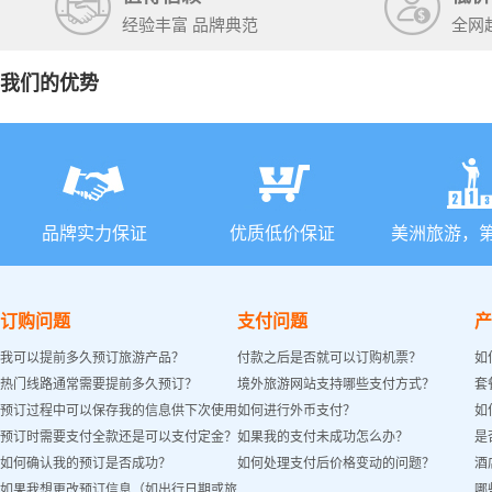
经验丰富 品牌典范
全网
我们的优势
品牌实力保证
优质低价保证
美洲旅游，
订购问题
支付问题
产
我可以提前多久预订旅游产品？
付款之后是否就可以订购机票？
如
热门线路通常需要提前多久预订？
境外旅游网站支持哪些支付方式？
套
预订过程中可以保存我的信息供下次使用
如何进行外币支付？
如
预订时需要支付全款还是可以支付定金？
如果我的支付未成功怎么办？
是
吗？
如何确认我的预订是否成功？
如何处理支付后价格变动的问题？
酒
如果我想更改预订信息（如出行日期或旅
哪