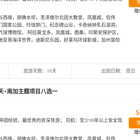
巴士接待。
赠
谷西缘，胡佛水坝，圣泽维尔北团大教堂，凤凰城，包伟
门国家公园，玲珑拱门，纪念碑山谷，卡奇纳钟乳石溶洞，
气球博物馆， 阿拉莫戈多，凤凰城，图桑，印第安保护区，
地亚哥海洋世界，迪斯尼乐园，好莱坞环球影城，加州冒险
旅游天数：10天
出团日期： 周日
天+南加主题项目八选一
$
上带团经验，最优秀的资深导游； 司机：至少10年以上安全驾
巴士接待。
赠
谷西缘，胡佛水坝，圣泽维尔北团大教堂，凤凰城，包伟