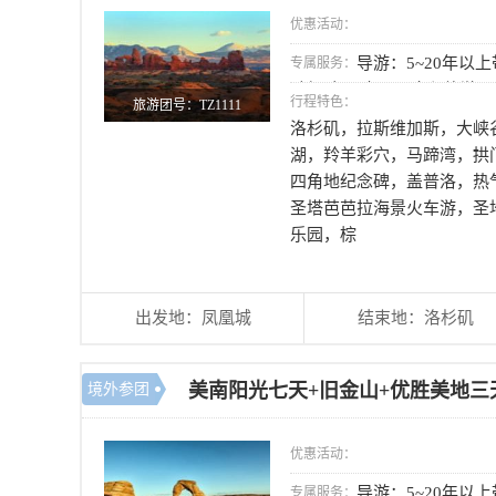
优惠活动：
导游：5~20年以
专属服务：
驶经验； 大巴：全程旅游
行程特色：
旅游团号：TZ1111
洛杉矶，拉斯维加斯，大峡
湖，羚羊彩穴，马蹄湾，拱
四角地纪念碑，盖普洛，热
圣塔芭芭拉海景火车游，圣
乐园，棕
出发地：凤凰城
结束地：洛杉矶
美南阳光七天+旧金山+优胜美地三
境外参团
优惠活动：
导游：5~20年以
专属服务：