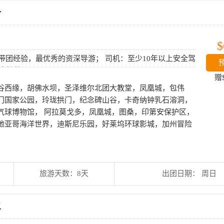
一
$
上带团经验，最优秀的资深导游； 司机：至少10年以上安全驾
巴士接待。
赠
谷西缘，胡佛水坝，圣泽维尔北团大教堂，凤凰城，包伟
门国家公园，玲珑拱门，纪念碑山谷，卡奇纳钟乳石溶洞，
气球博物馆， 阿拉莫戈多，凤凰城，图桑，印第安保护区，
地亚哥海洋世界，迪斯尼乐园，好莱坞环球影城，加州冒险
旅游天数：8天
出团日期： 周日
二