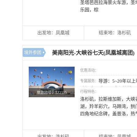
圣塔芭芭拉海景火车游，圣
乐园，棕
出发地：凤凰城
结束地：洛杉矶
美南阳光-大峡谷七天(凤凰城离团)
境外参团
优惠活动：
导游：5~20年以
专属服务：
驶经验； 大巴：全程旅游
行程特色：
旅游团号：TZ1115
洛杉矶，拉斯维加斯，大峡
湖，羚羊彩穴，马蹄湾，拱
四角地纪念碑，盖普洛，热
出发地：洛杉矶
结束地：凤凰城