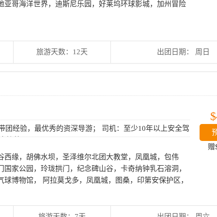
地亚哥海洋世界，迪斯尼乐园，好莱坞环球影城，加州冒险
旅游天数：12天
出团日期： 周日
$
上带团经验，最优秀的资深导游； 司机：至少10年以上安全驾
巴士接待。
赠
谷西缘，胡佛水坝，圣泽维尔北团大教堂，凤凰城，包伟
门国家公园，玲珑拱门，纪念碑山谷，卡奇纳钟乳石溶洞，
气球博物馆， 阿拉莫戈多，凤凰城，图桑，印第安保护区，
旅游天数：7天
出团日期： 周六