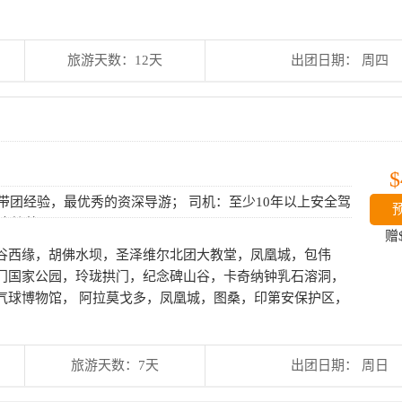
旅游天数：12天
出团日期： 周四
$
上带团经验，最优秀的资深导游； 司机：至少10年以上安全驾
巴士接待。
赠
谷西缘，胡佛水坝，圣泽维尔北团大教堂，凤凰城，包伟
门国家公园，玲珑拱门，纪念碑山谷，卡奇纳钟乳石溶洞，
气球博物馆， 阿拉莫戈多，凤凰城，图桑，印第安保护区，
旅游天数：7天
出团日期： 周日