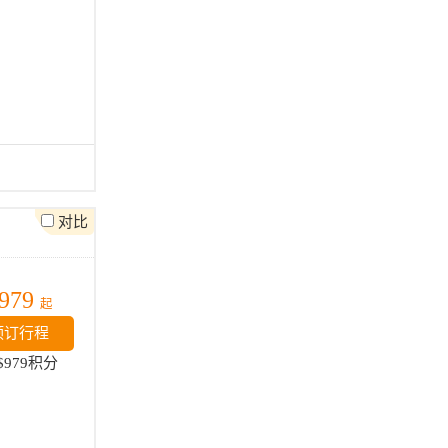
对比
979
起
预订行程
$979积分