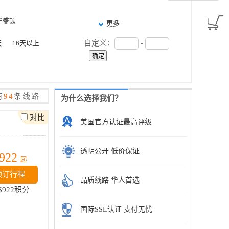
华盛顿
更多
自定义：
-
天
16天以上
有
94
条线路
为什么选择我们？
对比
美国官方认证最高评级
透明公开 低价保证
922
起
预订行程
品质线路 华人首选
$922积分
国际SSL认证 支付无忧