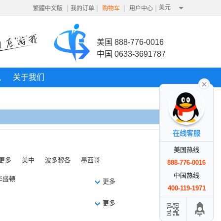
|
|
|
|
美元
繁體中文版
我的订单
购物车
用户中心
美国 888-776-0016
中国 0633-3691787
讯
关于我们
在线客服
美国热线
更多
美中
波多黎各
墨西哥
888-776-0016
中国热线
华盛顿
更多
400-119-1971
更多