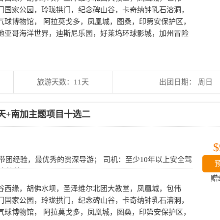
门国家公园，玲珑拱门，纪念碑山谷，卡奇纳钟乳石溶洞，
气球博物馆， 阿拉莫戈多，凤凰城，图桑，印第安保护区，
地亚哥海洋世界，迪斯尼乐园，好莱坞环球影城，加州冒险
旅游天数：11天
出团日期： 周日
天+南加主题项目十选二
$
上带团经验，最优秀的资深导游； 司机：至少10年以上安全驾
巴士接待。
赠
谷西缘，胡佛水坝，圣泽维尔北团大教堂，凤凰城，包伟
门国家公园，玲珑拱门，纪念碑山谷，卡奇纳钟乳石溶洞，
气球博物馆， 阿拉莫戈多，凤凰城，图桑，印第安保护区，