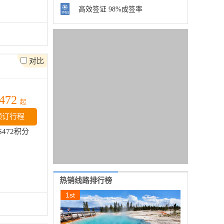
高效签证 98%成签率
对比
472
起
预订行程
$472积分
热销线路排行榜
1
st