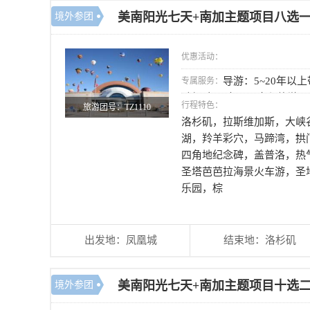
美南阳光七天+南加主题项目八选
境外参团
优惠活动：
导游：5~20年以
专属服务：
驶经验； 大巴：全程旅游
行程特色：
旅游团号：TZ1110
洛杉矶，拉斯维加斯，大峡
湖，羚羊彩穴，马蹄湾，拱
四角地纪念碑，盖普洛，热
圣塔芭芭拉海景火车游，圣
乐园，棕
出发地：凤凰城
结束地：洛杉矶
美南阳光七天+南加主题项目十选
境外参团