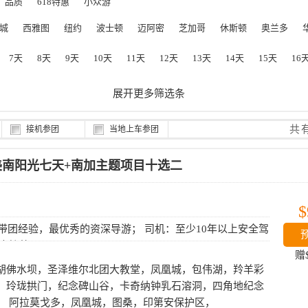
品质
618特惠
小众游
城
西雅图
纽约
波士顿
迈阿密
芝加哥
休斯顿
奥兰多
7天
8天
9天
10天
11天
12天
13天
14天
15天
16
展开更多筛选条
件
共
接机参团
当地上车参团
+美南阳光七天+南加主题项目十选二
$
上带团经验，最优秀的资深导游； 司机：至少10年以上安全驾
巴士接待。
赠
胡佛水坝，圣泽维尔北团大教堂，凤凰城，包伟湖，羚羊彩
，玲珑拱门，纪念碑山谷，卡奇纳钟乳石溶洞，四角地纪念
， 阿拉莫戈多，凤凰城，图桑，印第安保护区，