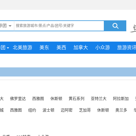
参团
参团
北美旅游
美东
美西
加拿大
小众游
旅游资
大
佛罗里达
西雅图
休斯顿
黄石系列
亚特兰大
阿拉斯加
城
西雅图
纽约
波士顿
迈阿密
芝加哥
休斯顿
奥兰多