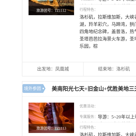
驶经验； 大巴：全程旅游
行程特色：
旅游团号：TZ1112
洛杉矶，拉斯维加斯，大峡
湖，羚羊彩穴，马蹄湾，拱
四角地纪念碑，盖普洛，热
圣塔芭芭拉海景火车游，圣
乐园，棕
出发地：凤凰城
结束地：洛杉矶
美南阳光七天+旧金山+优胜美地三
境外参团
优惠活动：
导游：5~20年以
专属服务：
驶经验； 大巴：全程旅游
行程特色：
旅游团号：TZ1113
洛杉矶，拉斯维加斯，大峡