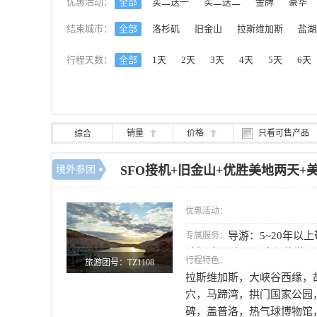
优惠活动：
全部
买二送一
买二送二
金牌
豪华
结束城市：
全部
洛杉矶
旧金山
拉斯维加斯
盐湖
行程天数：
全部
1天
2天
3天
4天
5天
6天
销量
价格
只看可售产品
综合
SFO接机+旧金山+优胜美地两天
境外参团
优惠活动：
导游：5~20年以
专属服务：
驶经验； 大巴：全程旅游
行程特色：
旅游团号：TZ1108
拉斯维加斯，大峡谷西缘，
穴，马蹄湾，拱门国家公园
碑，盖普洛，热气球博物馆