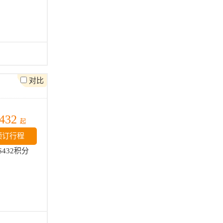
对比
432
起
预订行程
$432积分