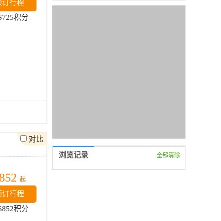
预订行程
荐-君行天下旅游网
$725积分
对比
浏览记录
全部清除
852
起
预订行程
$852积分