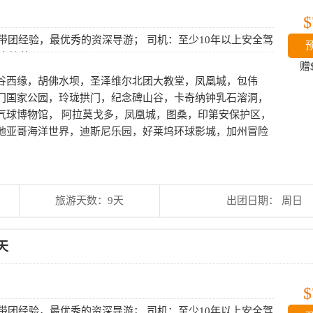
$
上带团经验，最优秀的资深导游； 司机：至少10年以上安全驾
巴士接待。
赠
谷西缘，胡佛水坝，圣泽维尔北团大教堂，凤凰城，包伟
门国家公园，玲珑拱门，纪念碑山谷，卡奇纳钟乳石溶洞，
气球博物馆， 阿拉莫戈多，凤凰城，图桑，印第安保护区，
地亚哥海洋世界，迪斯尼乐园，好莱坞环球影城，加州冒险
旅游天数：9天
出团日期： 周日
天
$
上带团经验，最优秀的资深导游； 司机：至少10年以上安全驾