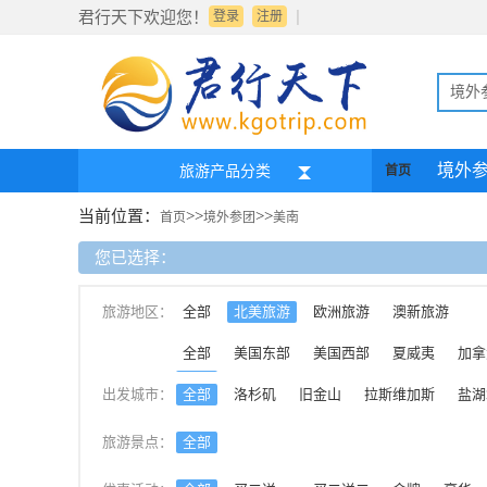
|
君行天下欢迎您！
登录
注册
境外
境外
旅游产品分类
首页
当前位置：
>>
>>
首页
境外参团
美南
您已选择：
旅游地区：
全部
北美旅游
欧洲旅游
澳新旅游
全部
美国东部
美国西部
夏威夷
加拿
美南
出发城市：
全部
洛杉矶
旧金山
拉斯维加斯
盐湖
旅游景点：
全部