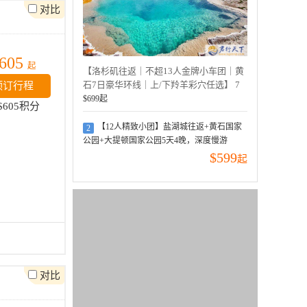
对比
605
起
【洛杉矶往返｜不超13人金牌小车团｜黄
石7日豪华环线｜上/下羚羊彩穴任选】 7
预订行程
天6晚｜星链WIFI全程覆盖｜黄石/ 大提顿/
$699
起
$605积分
羚羊谷/ 锡安/ 盐湖城｜NAPPA豪华商务舱
【12人精致小团】盐湖城往返+黄石国家
2
公园+大提顿国家公园5天4晚，深度慢游
$599
起
对比