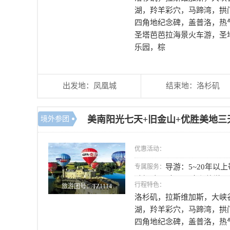
湖，羚羊彩穴，马蹄湾，拱
四角地纪念碑，盖普洛，热
圣塔芭芭拉海景火车游，圣
乐园，棕
出发地：凤凰城
结束地：洛杉矶
美南阳光七天+旧金山+优胜美地三
境外参团
优惠活动：
导游：5~20年以
专属服务：
驶经验； 大巴：全程旅游
行程特色：
旅游团号：TZ1114
洛杉矶，拉斯维加斯，大峡
湖，羚羊彩穴，马蹄湾，拱
四角地纪念碑，盖普洛，热