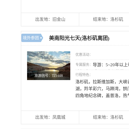
出发地：旧金山
结束地：洛杉矶
美南阳光七天(洛杉矶离团)
境外参团
优惠活动：
导游：5~20年以
专属服务：
驶经验； 大巴：全程旅游
行程特色：
旅游团号：TZ1109
洛杉矶，拉斯维加斯，大峡
湖，羚羊彩穴，马蹄湾，拱
四角地纪念碑，盖普洛，热
出发地：凤凰城
结束地：洛杉矶