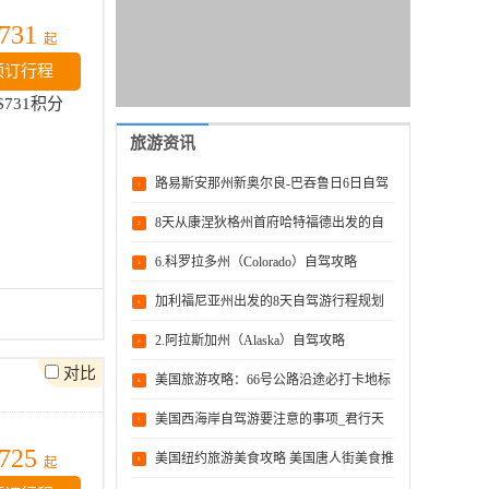
731
起
预订行程
$731积分
旅游资讯
路易斯安那州新奥尔良-巴吞鲁日6日自驾
1
游攻略
8天从康涅狄格州首府哈特福德出发的自
2
驾游行程规划
6.科罗拉多州（Colorado）自驾攻略
3
加利福尼亚州出发的8天自驾游行程规划
4
2.阿拉斯加州（Alaska）自驾攻略
5
对比
美国旅游攻略：66号公路沿途必打卡地标
6
性好去处
美国西海岸自驾游要注意的事项_君行天
7
725
下旅行社
美国纽约旅游美食攻略 美国唐人街美食推
起
8