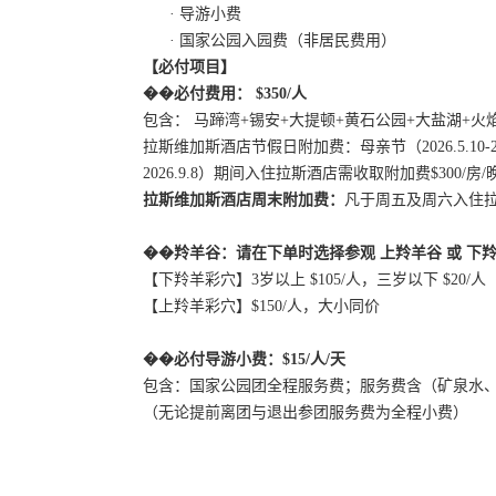
· 导游小费
· 国家公园入园费（非居民费用）
【必付项目】
��
必付费用：
$350/人
包含：
马蹄湾
+锡安+大提顿+黄石公园+
大盐湖
+
火
拉斯维加斯酒店节假日附加费：母亲节（
2026.5.1
2026.9.8）期间入住拉斯酒店需收取附加费$300/房/
拉斯维加斯酒店周末附加费：
凡于周五及周六入住
��
羚羊谷：请在下单时选择参观
上羚羊谷
或
下
【下羚羊彩穴】
3岁以上 $105/人，三岁以下 $20/人
【上羚羊彩穴】
$150/人，大小同价
��
必付导游小费：
$
15
/人/天
包含：国家公园团全程服务费；服务费含（矿泉水
（无论提前离团与退出参团服务费为全程小费）