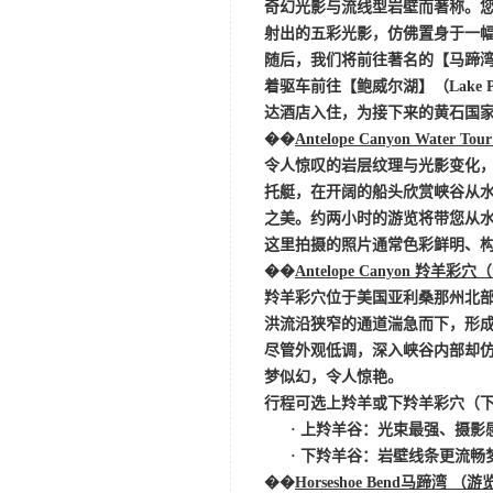
奇幻光影与流线型岩壁而著称。
射出的五彩光影，仿佛置身于一
随后，我们将前往著名的【马蹄
着驱车前往【鲍威尔湖】（Lake
达酒店入住，为接下来的黄石国
��
Antelope Canyon Water Tou
令人惊叹的岩层纹理与光影变化
托艇，在开阔的船头欣赏峡谷从
之美。约两小时的游览将带您从
这里拍摄的照片通常色彩鲜明、
��
Antelope Canyon 羚羊彩穴（
羚羊彩穴位于美国亚利桑那州北
洪流沿狭窄的通道湍急而下，形
尽管外观低调，深入峡谷内部却
梦似幻，令人惊艳。
行程可选上羚羊或下羚羊彩穴（
· 上羚羊谷：光束最强、摄
· 下羚羊谷：岩壁线条更流
��
Horseshoe Bend
马蹄湾
（游