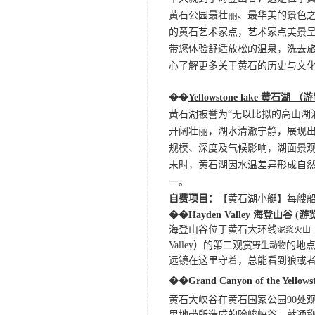
黄石公园最壮丽、最华美的景色
的黄石艺术家点，艺术家点美景
带您体验舒适放松的温泉，洗去
心了解更多关于黄石的历史与文
��
Yellowstone lake 黄石湖
（游
黄石湖被誉为
“无以比拟的高山湖
开阔壮丽，湖水清澈宁静，展现出
规模、深度及气候影响，湖面景观
末时，黄石湖因水温差异形成自
一。
自费项目：
【黄石湖小艇】每艘
��
Hayden Valley 海登山谷 (
游
海登山谷位于黄石大环线
泥
浆
火山
Valley）的第二观赏
的地
野生动物
远镜在这里守着，总能看到狼或
��
Grand Canyon of the Ye
黄石大峡谷在黄石国家公园
90处
里地带所造成的险峻峡谷，就通称