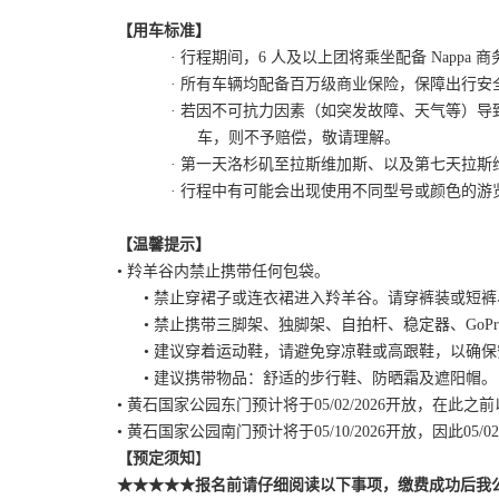
【用车标准】
· 行程期间，6 人及以上团将乘坐配备 Nappa 
· 所有车辆均配备百万级商业保险，保障出行安
· 若因不可抗力因素（如突发故障、天气等）导
车，则不予赔偿，敬请理解。
· 第一天洛杉矶至拉斯维加斯、以及第七天拉
· 行程中有可能会出现使用不同型号或颜色的游
【
温馨提示
】
• 羚羊谷内禁止携带任何包袋。
• 禁止穿裙子或连衣裙进入羚羊谷。请穿裤装或短
• 禁止携带三脚架、独脚架、自拍杆、稳定器、Go
• 建议穿着运动鞋，请避免穿凉鞋或高跟鞋，以确
• 建议携带物品：舒适的步行鞋、防晒霜及遮阳帽。
•
黄石国家公园东门预计将于
05/02/2026开放
• 黄石国家公园南门预计将于05/10/2026开放，因此05/
【预定须知
】
★★★★★
报名前请仔细阅读以下事项，缴费成功后我