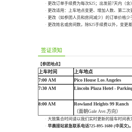
·
更改订单手续费为每次
$25；出发前7天内（
· 更改适用：上车地点变更、增加人数、第二次
·
更改（如参团人员和房间减少）的订单价格少
·
更改姓名或房间数，除
$25手续费以外，变更
签证须知
【参团地点】
上车时间
上车地点
7:
00
AM
Pico House Los Angeles
7:
30
AM
Lincoln Plaza Hotel - Parkin
8
:
0
0 AM
Rowland
Heights 99
Ranch
（面朝
Gale Ave.方向）
· 大致集合时间请以我们实时更新的接车时间
·
早晨接站紧急联系电话
725-895-1680 (中英文)