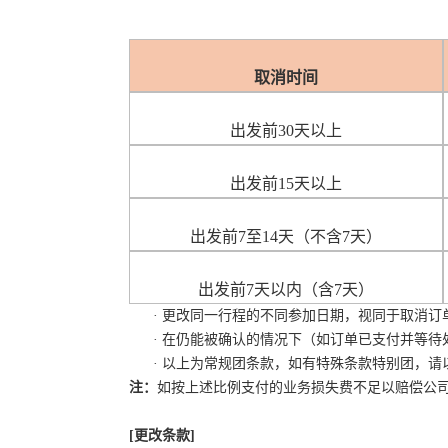
取消时间
出发前
30天以上
出发前
15天以上
出发前
7至14天（不含7天）
出发前
7天以内（含7天）
·
更改同一行程的不同参加日期，视同于取消订
·
在仍能被确认的情况下（如订单已支付并等待
· 以上为常规团条款，如有特殊条款特别团，请
注：
如按上述比例支付的业务损失费不足以赔偿公
[更改条款]