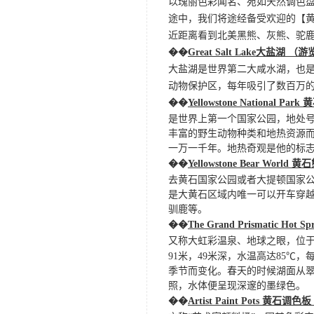
以瑰丽色彩闻名、宛如天然调色盘般的
途中，我们将途经备受欢迎的【
近距离看到北美黑熊、灰熊、驼
��
Great Salt Lake大盐湖 （
大盐湖是世界第二大咸水湖，也
动物保护区，每年吸引了数百万的
��
Yellowstone National Pa
是世界上第一个国家公园，地处
丰富的野生动物种类和地热资源
一万一千年。地热奇观是他的标
��
Yellowstone Bear World
去黄石国家公园或者大提顿国家
是大黄石区域内唯一可以开车穿
驯鹿等。
��
The Grand Prismatic Hot
又称大虹彩温泉、地球之眼，位
91米，49米深，水温高达85℃
季节而变化。春天的时候湖面从
照，水体便呈现深邃的墨绿色。
��
Artist Paint Pots
黄石调色板