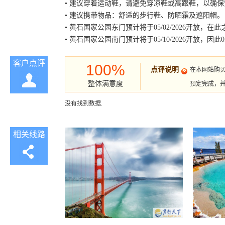
• 建议穿着运动鞋，请避免穿凉鞋或高跟鞋，以确
• 建议携带物品：舒适的步行鞋、防晒霜及遮阳帽。
•
黄石国家公园东门预计将于
05/02/2026开
• 黄石国家公园南门预计将于05/10/2026开放，因此0
客户点评
100%
点评说明
在本网站购
整体满意度
预定完成，
没有找到数据.
相关线路