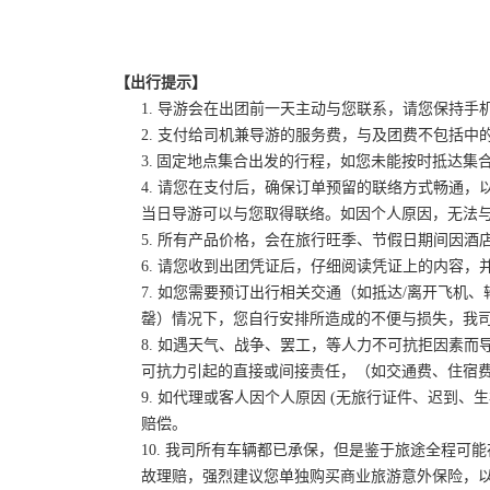
【出行提示】
1. 导游会在出团前一天主动与您联系，请您保持
2.
支付给司机兼导游的服务费，与及团费不包括中
3. 固定地点集合出发的行程，如您未能按时抵达
4. 请您在支付后，确保订单预留的联络方式畅通
当日导游可以与您取得联络。如因个人原因，无法
5. 所有产品价格，会在旅行旺季、节假日期间因
6. 请您收到出团凭证后，仔细阅读凭证上的内容
7.
如您需要预订出行相关交通（如抵达
/离开飞机
罄）情况下，您自行安排所造成的不便与损失，我
8. 如遇天气、战争、罢工，等人力不可抗拒因素
可抗力引起的直接或间接责任，（如交通费、住宿
9. 如代理或
客人因个人原因
(无旅行证件、迟到、生
赔偿。
10. 我司所有车辆都已承保，但是鉴于旅途全程
故理赔，强烈建议您单独购买商业旅游意外保险，