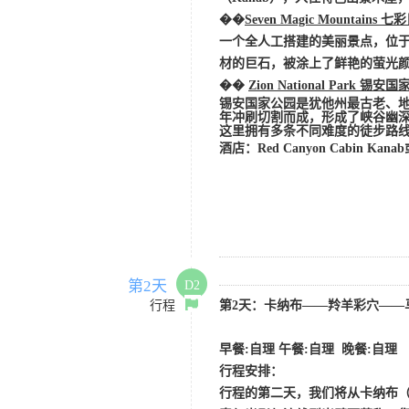
��
Seven Magic Mountains 
一个全人工搭建的美丽景点，位
材的巨石，被涂上了鲜艳的萤光颜
��
Zion National Park
锡安国
锡安国家公园是犹他州最古老、
年冲刷切割而成，形成了峡谷幽
这里拥有多条不同难度的徒步路
酒店：
Red Canyon Cabin
Kana
第2天
D2
行程
第
2天：卡纳布
——羚羊彩穴——
早餐
:
自理
午餐:自理 晚餐:自理
行程安排：
行程的第二天，我们将从卡纳布