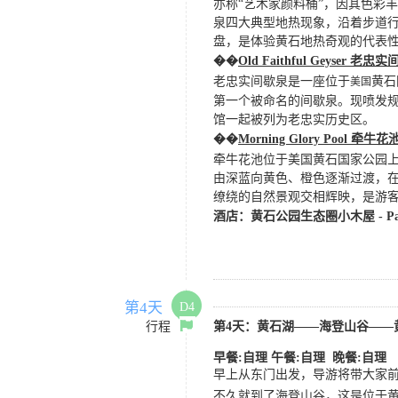
亦称
“艺术家颜料桶”，因其色彩
泉四大典型地热现象，沿着步道
盘，是体验黄石地热奇观的代表
��
Old Faithful Geyser 老
老忠实间歇泉是一座位于
黄石
美国
第一个被命名的间歇泉。现喷发规
馆一起被列为老忠实历史区。
��
Morning Glory Pool
牵牛花
牵牛花池位于美国黄石国家公园
由深蓝向黄色、橙色逐渐过渡，
缭绕的自然景观交相辉映，是游
酒店：
黄石公园生态圈小木屋
- P
第4天
D4
行程
第
4
天
：黄石湖
——海登山谷——
早餐
:
自理
午餐:自理 晚餐:自理
早上从东门出发，导游将带大家
不久就到了海登山谷，这是位于