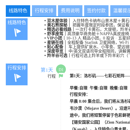
线路特色
行程安排
费用说明
签约付款
温馨提
•
双木屋体验｜
入住特色卡纳布山景木屋＋黄石
线路特色
•
黄石熊探秘｜
把握年度限定时段参团，
保证看
•
精选必看线路｜
一次打卡黄石，大提顿，羚羊
•
舒享座驾｜
高顶豪华商务
舱＋
NAPPA真皮座
•
VIP
小团｜
10–13
人
精品小
团，
0 投诉 · 
•
星链在线｜
全程配备
Starlink 卫星网络，W
•
贴心配备｜
车上提供矿泉水、小零食、望远镜
•
深度导览｜
中
/英文双语司导全程陪同，讲解
•
羚羊谷可选｜
行程可选上羚羊或下羚羊彩穴（
行程安排
第1天
D1
第
1天：
洛杉矶
——七彩石矩阵—
行程
早餐
:自理 午餐:自理 晚餐:自理
行程安排：
早晨
8:00 集合后，我们将从洛杉矶出
韦沙漠（Mojave Desert
途中，我们将短暂停留于色彩鲜
【锡安国家公园】（Zion Nat
（Kanab），入住特色山景木