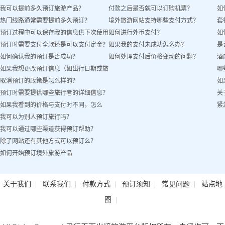
我可以提前多久预订旅游产品？
付款之后是否就可以订购机票？
如
热门线路通常需要提前多久预订？
境外旅游网站支持哪些支付方式？
套
预订过程中可以保存我的信息供下次使用
如何进行外币支付？
如
预订时需要支付全款还是可以支付定金？
如果我的支付未成功怎么办？
是
吗？
如何确认我的预订是否成功？
如何处理支付后价格变动的问题？
酒
如果我想更改预订信息（如出行日期或旅
哪
取消预订的政策是怎么样的？
如
客姓名）怎么办？
预订时需要提供哪些旅行者的详细信息？
关
如果我看到的价格与支付时不同，怎么
紧
我可以为别人预订旅行吗？
办？
我可以通过哪些渠道获得预订帮助？
除了网站还有其他方式可以预订么？
如何开始预订境外旅游产品
|
|
|
|
|
关于我们
联系我们
付款方式
预订须知
常见问题
站点地
|
图