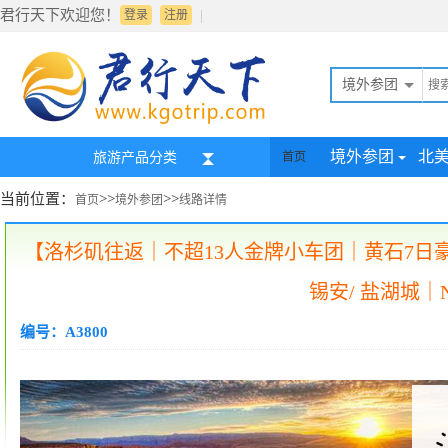
君行天下欢迎您！
|
登录
注册
境外参团
境外参团
北
旅游产品分类
首页
当前位置：
>>
>>
首页
境外参团
线路详情
【洛杉矶往返｜不超13人金牌小车团｜黄石7日豪华
锡安/ 盐湖城｜
编号：A3800