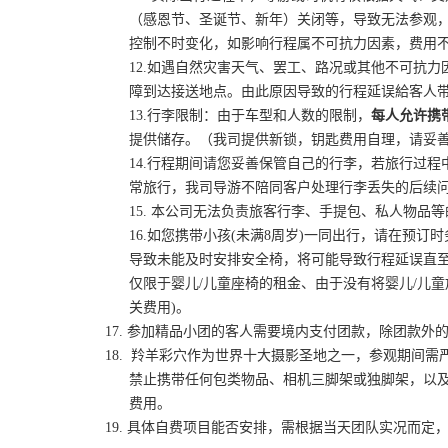
（感恩节、圣诞节、新年）关闭等，导致无法参观
控制不时变化，如影响行程属不可抗力因素，费用
12.如遇自然灾害天气、罢工、路况或其他不可抗
障到达接送地点。由此原因导致的行程延误給客人
13.行李限制：由于车型和人数的限制，
每人允许携
提供储存。（我司提供新锁，钥匙费用自理，请妥
14.行程期间请您妥善保管自己的行李，若旅行过
常旅行，我司导游不陪同客户处理行李丢失的后续
15. 本公司无法负责旅客行李、手提包、私人物品
16.如您携带小孩(未满8周岁)一同出行，请在预
导致未能及时安排安全椅，将可能导致行程延误直至
仅限于婴儿/儿童座椅的租金、由于没有将婴儿/儿
关费用)。
17. 参加精品小团的客人需要境内支付团款，除团款外
18. 羚羊彩穴作为世界十大摄影圣地之一，参观期间
禁止携带任何包类物品、相机三脚架或独脚架，以
费用。
19. 具体自费项目能否安排，需根据当天团队实况而