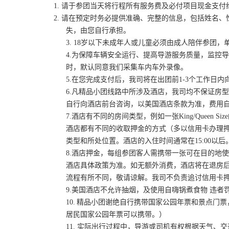
1. 请于参团当天将行程所有服务费及必付项目
现金支付
2.
请在预定时务必提供准确、完整的信息，包括姓名、
失，由您自行承担。
3. 18岁以下未成年人或儿童必须由成人陪伴参团
4.为保障车辆安全运行、提高导游服务质量，监控
时，默认同意我们采集车内车外录像。
5.在您完成支付后，我司将在出团前1-3个工作
6.凡精品小团线路中所涉及酒店，我司均不保证房
自行向酒店前台咨询，以美国酒店条款为准，费用
7.酒店有不同的房间类型，例如一张King/Queen 
酒店都有不同的收取押金的方式（多以信用卡办理
类型和所处位置。酒店的入住时间通常在15:00以后
8.酒店押金，每组参团客人需携带一张可在目的地
酒店具体政策为准。如无额外消费，酒店将在退房后美
流程有所不同，敬请谅解。我司不负责追讨信用卡
9.美国酒店不允许抽烟，及使用自嗨锅煮食物 违者罚
10. 精品小团谢绝自行携带国家公园年票和景点
居民国家公园年票可以携带。）
11. 实际出行过程中，导游或司机有权根据天气