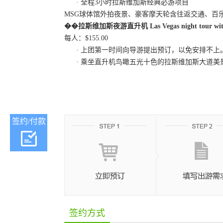
·
全程
3小时拉斯维加斯经典必游项目
MSG球体馆外拍夜景、豪客摩天轮含往返交通、百
��
拉斯维加斯夜游直升机
Las Vegas night tour wit
每人：
$155.00
· 上团第一时间向导游提出预订，以免安排不上
·
乘坐直升机鸟瞰五光十色的拉斯维加斯大道美
签约/付款
签约方式