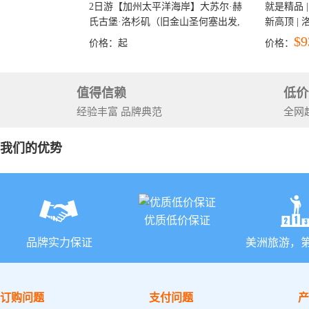
2日游【加州太平洋海岸】大苏尔·赫
就是精品 |
氏古堡·洛杉矶（旧金山圣何塞出发,
新高顶 |
洛杉矶结束）
彩穴+马
$9
价格：
起
价格：
石国家公
+锡安国家
值得信赖
低价
经验丰富 品牌典范
全网
我们的优势
优质低价保证
品牌实力保证
美洲旅游，
订购问题
支付问题
产