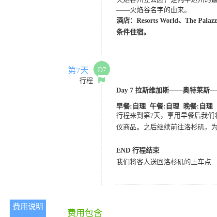
——火焰谷名字的由来。
酒店：
Resorts World、The Palazz
条件住宿。
第7天
D7
行程
Day 7
拉斯维加斯
——奥特莱斯—
早餐
:自理 午餐:自理 晚餐:自理
行程来到第7
天，享用早餐后我们
仪商品。之后继续前往洛杉矶，
END 行程结束
我们将客人送回洛杉矶的上车点
费用说明
费用包含