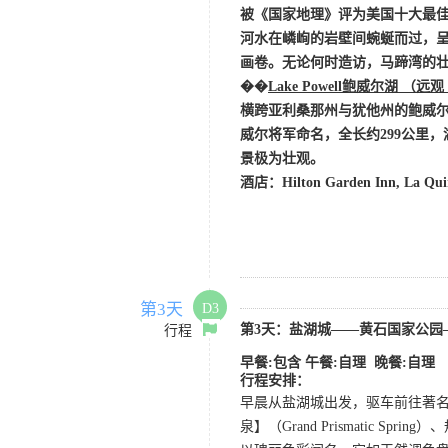
被《国家地理》评为美国十大最
河水在嶙峋的岩壁间蜿蜒而过，
画卷。无论何时造访，马蹄湾的
��
Lake Powell鲍威尔湖 （远观
横跨亚利桑那州与犹他州的鲍威
威尔将军命名，全长约299公里
景极为壮观。
酒店：
Hilton Garden Inn,
La Qui
第3天
D3
第
3
天
：盐湖城
——黄石国家公园
行程
早餐
:
包含
午餐:自理 晚餐:自理
行程安排：
早晨从盐湖城出发，驱车前往著
泉】（Grand Prismatic Spr