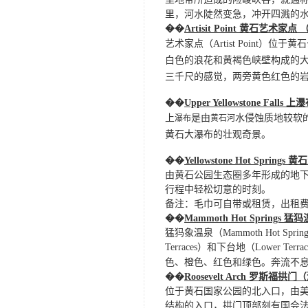
里，河水陡然变急，冲开四溅的
��
Artisit Point 黄石艺术家点
艺术家点（
Artist Poin
白色的浪花和黄褐色峡壁构成的大
三千尺的感觉，两旁黄色红色的
��
Upper Yellowstone Fal
上
是由
水侵蚀质地较软
瀑布
黄石河
黄石大瀑布的壮观奇景。
��
Yellowstone Hot Sprin
由黄石公园生态圈多年形成的地
行程中轻松切意的时刻。
备注：毛巾可自带或租赁，出租
��
Mammoth Hot Springs 
猛犸象温泉（
Mammoth Ho
Terraces）和下台地（Lower T
色、橙色、红色和绿色。奔流不
��
Roosevelt Arch
罗斯福拱门（
位于黄石国家公园的北入口，由
结构的入口，拱门顶部刻有国会法案中的著名