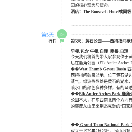
园的核心理念与使命。
酒店：
The Roosevelt Hotel或同级
第5天
D5
行程
第
5
天
：黄石公园
——西拇指间歇
早餐
:
包含
午餐:自理 晚餐:自理
今天我们将首先带大家参观位于
后在鹿角公园（Elk Antler 
��
West Thumb Geyser Ba
西拇指间歇泉盆地，位于黄石湖
蒸气，绿波盈盈处是黄石的湖水
喷水口的颜色多种多样，有的呈
��
Elk Antler Arches Park 
公园不大，在东西南北四个方向
的麋鹿从山里来到杰克逊的
“国
��
Grand Teton Nationa
成立于
1929年2月26日，是