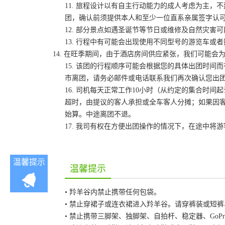
11. 旅程设计以有自主行动能力的成人考虑为主，
团，确认前须提供本人和至少一位直系亲属签字认
12. 部分景点如遇圣诞节等节日或维修及自然灾
13. 行程中有可能会出现使用不同型号的游览车或
14. 在旺季期间，由于酒店房间供应紧张，我们可能
15. 该团的行程顺序可能会根据您的具体出团时
市离团，请务必邮件或电话联系我们再次确认您出
16. 司机每天正常工作10小时（从约定的集合时
超时，由提议的客人承担或全车客人分摊；如果因客
始算。中途离团不退。
17. 我司有权在方便出团操作的情况下，在途中
温馨提示
温馨提示
• 羚羊谷内禁止携带任何包袋。
• 禁止穿裙子或连衣裙进入羚羊谷。请穿裤装或短
• 禁止携带三脚架、独脚架、自拍杆、稳定器、Go