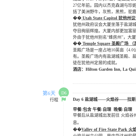
27亿年前。园内以杰克森湖与珍
括了美洲野牛，灰熊，黑熊，驼
��
Utah State Capitol
犹他州议
犹他州政府议会大厦坐落于盐湖
夺目绚丽辉煌。大厦内部更加富
外由于犹他州别名
“蜂房州”，大
��
Temple Square
圣殿广场
（
圣殿广场是一座占地10英亩（4.0公顷）的
有。圣殿广场内有盐湖城圣殿、盐
徒在犹他州定居的成就。
酒店：
Hilton Garden Inn,
La Qui
第6天
D6
Day 6
盐湖城
——火焰谷——拉斯
行程
早餐
:
包含
午餐:自理 晚餐:自理
早餐后从盐湖城出发前往
火焰谷
息。
��
Valley of Fire State 
火焰谷州立公园，是内华达州的