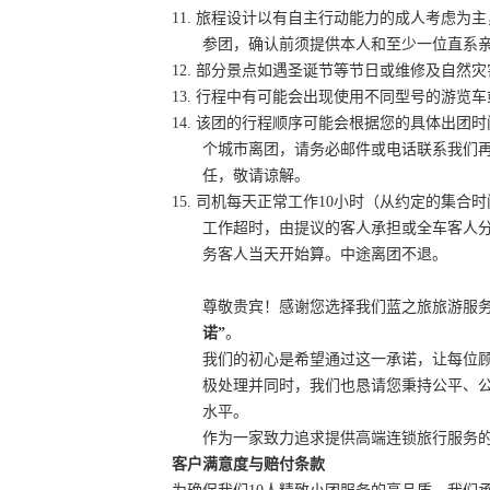
11.
旅程设计以有自主行动能力的成人考虑为主
参团，确认前须提供本人和至少一位直系
12. 部分景点如遇圣诞节等节日或维修及自
13.
行程中有可能会出现使用不同型号的游览车
14. 该团的行程顺序可能会根据您的具体出
个城市离团，请务必邮件或电话联系我们
任，敬请谅解。
15.
司机每天正常工作
10小时（从约定的集合
工作超时，由提议的客人承担或全车客人分
务客人当天开始算。中途离团不退。
尊敬贵宾！感谢您选择我们蓝之旅旅游服
诺
”
。
我们的初心是希望通过这一承诺，让每位
极处理并同时，我们也恳请您秉持公平、
水平。
作为一家致力追求提供高端连锁旅行服务
客户满意度与赔付条款