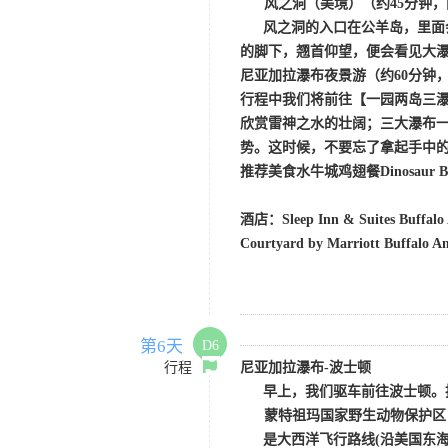
风之洞（美境）（
约
45分钟
风之洞的入口在公羊岛，里面
的脚下，翘首仰望，便会看见大
尼亚加拉瀑布夜景游
（约
60分钟
行程中我们将前往【一园两岛三
欣赏雷神之水的壮阔；三大瀑布
势。这时候，不要忘了拿起手中
推荐美食水牛城鸡翅餐
Dinosaur 
酒店：
Sleep Inn & Suites Buffa
Courtyard by Marriott Buffalo 
第6天
D6
行程
尼亚加拉瀑布
-波士顿
早上，我们驱车前往波士顿。
蒙特祖玛国家野生动物保护区
是大西洋飞行路线
(沿美国东