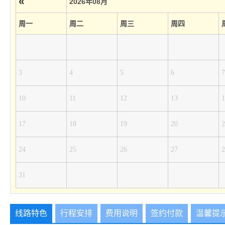
«
2026年08月
周一
周二
周三
周四
3
4
5
6
7
10
11
12
13
1
17
18
19
20
2
24
25
26
27
2
31
线路特色
行程安排
费用说明
签约付款
温馨提