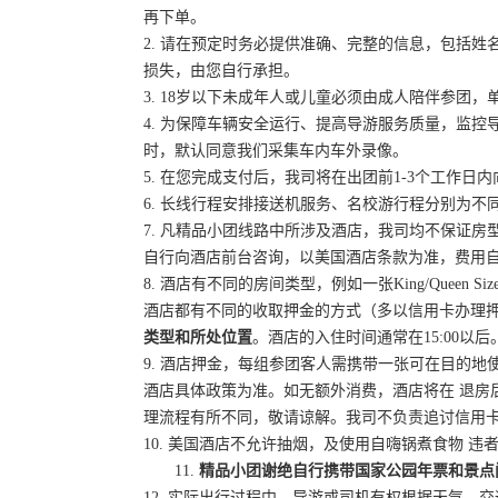
再下单。
2. 请在预定时务必提供准确、完整的信息，包括
损失，由您自行承担。
3. 18岁以下未成年人或儿童必须由成人陪伴参
4. 为保障车辆安全运行、提高导游服务质量，监
时，默认同意我们采集车内车外录像。
5. 在您完成支付后，
我司将在出团前
1-3个工作日
6. 长线行程安排接送机服务、名校游行程分别为
7. 凡精品小团线路中所涉及酒店，我司均不保证
自行向酒店前台咨询，以美国酒店条款为准，费用
8.
酒店有不同的房间类型，例如一张
King/Que
酒店都有不同的收取押金的方式（多以信用卡办理
类型和所处位置
。酒店的入住时间通常在
15:00以后
9. 酒店押金，
每组参团客人需携带一张可在目的地
酒店具体政策为准。
如无额外消费，酒店将在
退房后
理流程有所不同，敬请谅解。我司不负责追讨信用
10.
美国酒店不允许抽烟，及使用自嗨锅煮食物
违
11.
精品小团谢绝自行携带国家公园年票和景点
12. 实际出行过程中，导游或司机有权根据天气