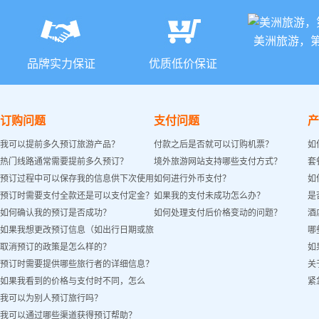
美洲旅游，
品牌实力保证
优质低价保证
订购问题
支付问题
产
我可以提前多久预订旅游产品？
付款之后是否就可以订购机票？
如
热门线路通常需要提前多久预订？
境外旅游网站支持哪些支付方式？
套
预订过程中可以保存我的信息供下次使用
如何进行外币支付？
如
预订时需要支付全款还是可以支付定金？
如果我的支付未成功怎么办？
是
吗？
如何确认我的预订是否成功？
如何处理支付后价格变动的问题？
酒
如果我想更改预订信息（如出行日期或旅
哪
取消预订的政策是怎么样的？
如
客姓名）怎么办？
预订时需要提供哪些旅行者的详细信息？
关
如果我看到的价格与支付时不同，怎么
紧
我可以为别人预订旅行吗？
办？
我可以通过哪些渠道获得预订帮助？