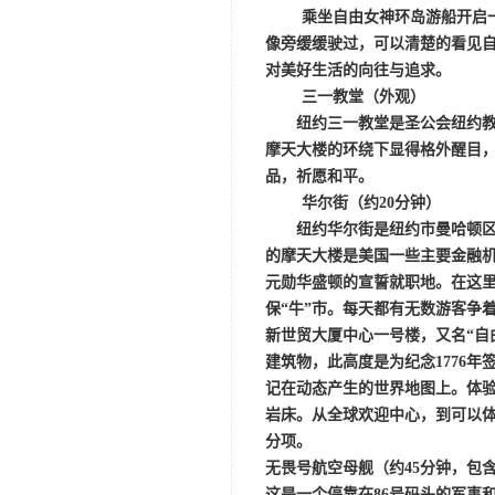
乘坐自由女神环岛游船开启
像旁缓缓驶过，可以清楚的看见
对美好生活的向往与追求。
三一教堂（外观）
纽约三一教堂是圣公会纽约
摩天大楼的环绕下显得格外醒目，
品，祈愿和平。
华尔街（约
20分钟）
纽约华尔街是纽约市曼哈顿
的摩天大楼是美国一些主要金融
元勋华盛顿的宣誓就职地。在这里
保“牛”市。每天都有无数游客争
新世贸大厦中心一号楼，又名
“自
建筑物，此高度是为纪念1776
记在动态产生的世界地图上。体
岩床。从全球欢迎中心，到可以体
分项。
无畏号航空母舰
（约
45分钟，包
这是一个停靠在
86号码头的军事