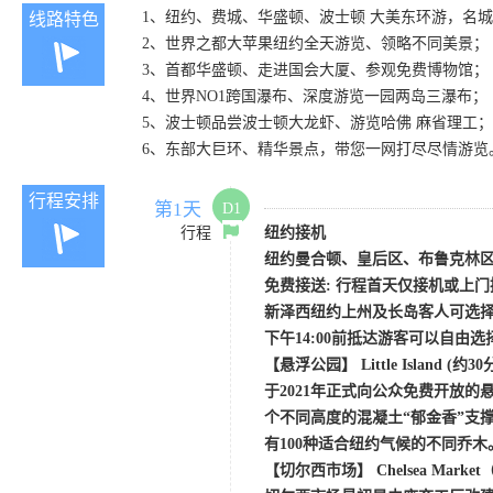
1、纽约、费城、华盛顿、波士顿
大美东环游，名城
线路特色
2、世界之都大苹果纽约全天游览、领略不同美景；
3、首都华盛顿、走进国会大厦、参观免费博物馆；
4、世界
NO1跨国瀑布、深度游览一园两岛三瀑布；
5、波士顿品尝波士顿大龙虾、游览哈佛
麻省理工；
6、东部大巨环、精华景点，带您一网打尽尽情游览
行程安排
第1天
D1
行程
纽约接机
纽约曼合顿、皇后区、布鲁克林
免费接送
: 行程首天仅接机或上
新泽西纽约上州及长岛客人可选
下午
14:00前抵达游客可以自由
【
悬浮公园
】
Little Island
(约30
于
2021年正式向公众免费开放
个不同高度的混凝土“郁金香”支
有100种适合纽约气候的不同乔
【
切尔西市场
】
Chelsea Market