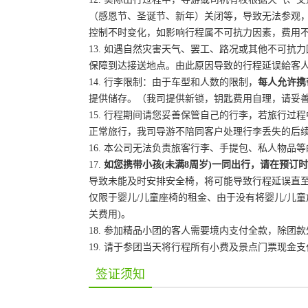
（感恩节、圣诞节、新年）关闭等，导致无法参观
控制不时变化，如影响行程属不可抗力因素，费用
13. 如遇自然灾害天气、罢工、路况或其他不可
保障到达接送地点。由此原因导致的行程延误給客
14. 行李限制：由于车型和人数的限制，
每人允许携
提供储存。（我司提供新锁，钥匙费用自理，请妥
15. 行程期间请您妥善保管自己的行李，若旅行
正常旅行，我司导游不陪同客户处理行李丢失的后
16.
本公司无法负责旅客行李、手提包、私人物品等
17.
如您携带小孩
(未满8周岁)一同出行，请在预订
导致未能及时安排安全椅，将可能导致行程延误直
仅限于婴儿/儿童座椅的租金、由于没有将婴儿/儿
关费用)。
18. 参加精品小团的客人需要境内支付全款，除团
19. 请于参团当天将行程所有小费及景点门票现金
签证须知