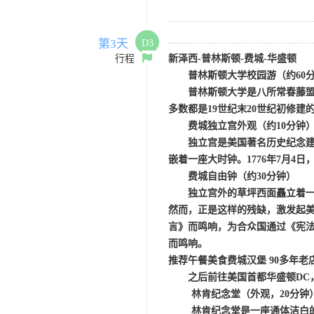
第3天
D3
行程
新泽西
-普林斯顿-费城-华盛顿
普林斯顿大学校园游
（约
6
普林斯顿大学是八所常春藤
多数都是
19世纪末20世纪初修建
费城独立宫外观
（约
10分钟
独立宫是美国著名历史纪念
嵌着一座大时钟。
1776年7月
费城自由钟
（约
30分钟）
独立宫外的草坪西面矗立着
然而，正是这样的残缺，激发起
言》而鸣响，为合众国通过《宪
而鸣响。
推荐午餐美食费城汉堡
90多年老
之后前往美国首都华盛顿
D
林肯纪念堂
（外观，
20分钟
林肯纪念堂是一座通体洁白