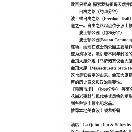
数百只候鸟!
探索蒙特祖玛天然井
自由之路（约
20分钟）
波士顿自由之路（Freedom T
道之一。自由之路起点位于波士顿公园（
波士顿公园（约
20分钟）
波士顿公园
(Boston 
练场，而现在波士顿公园主要是
变为滑冰场，吸引着不同年龄段
金顶大厦外观
【
马萨诸塞议会大
金顶大厦（
Massachusett
这也是它名字的由来。金顶大厦是波
厚的历史意义和政治重要性。
【
昆西市场】（约
60分钟）
等著
花岗岩建材与现代美式风格的矩
到各种波士顿小纪念品。
推荐本地美食波士顿龙虾餐
酒店：La Quinta Inn & Suites by 
& Conference Center Mansfield-