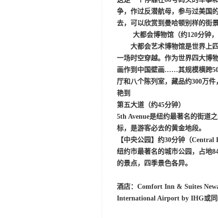
争，作过反潜航母，参与过美国的
去，可以欣赏到曼哈顿别样的街
大都会博物馆（约
120分钟
大都会艺术博物馆是世界上
一场时空穿越。作为世界四大博
画作到中国壁画……其规模横跨5
厅和八个陈列室，藏品约300万
艳到
第五大道
（约
45分钟）
5th Avenue是纽约最著名
标，是游客必去的黄金地段
。
【
中央公园
】约
30分钟
（
Central
纽约市最著名的城市公园，占地
8
的景点，四季景色各异。
酒店：
Comfort Inn & Suites Ne
International Airport by IH