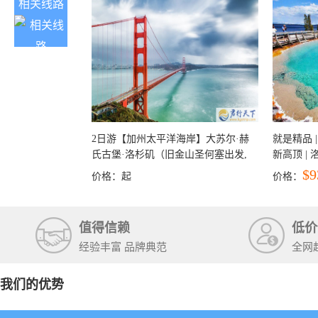
相关线路
2日游【加州太平洋海岸】大苏尔·赫
就是精品 |
氏古堡·洛杉矶（旧金山圣何塞出发,
新高顶 |
洛杉矶结束）
彩穴+马
$9
价格：
起
价格：
石国家公
+锡安国家
值得信赖
低价
经验丰富 品牌典范
全网
我们的优势