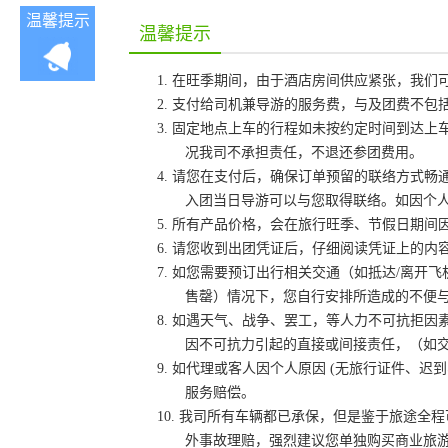
温馨提示
温馨提示
1. 在旺季期间，由于酒店房间供应紧张，我
2. 支付给司机兼导游的服务费，与及团费不
3.
固定地点上车的行程如未按约定时间到达上
况我司不承担责任，不退还参团费用。
4. 请您在支付后，确保订单预留的联络方式
入团当日导游可以与您取得联络。如因个
5. 所有产品价格，会在旅行旺季、节假日期
6. 请您收到出团凭证后，仔细阅读凭证上的
7.
如您需要预订出行相关交通（如抵达
/离开
售罄）情况下，您自行安排所造成的不便
8.
如遇天气、战争、罢工，等人力不可抗拒因
因不可抗力引起的直接或间接责任，（如
9.
如代理或客人因个人原因
(无旅行证件、迟
服务赔偿。
10. 我司所有车辆都已承保，但是鉴于旅途
外事故理赔，强烈建议您单独购买商业旅