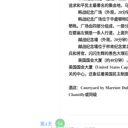
追求和平民主最著名的集会地，马
韩战纪念广场
（外观，
20分
韩战纪念广场位于华盛顿特
牺牲。广场由四部分组成，一部分
在壁画左侧是一条人行道，上面列
越战纪念墙
（外观，
20分钟
越战纪念墙位于林肯纪念堂
兵和将官，闪闪生辉的黑色大理石墙
美国国会大厦（约
40分钟）
美国国会大厦（
United Sta
关的中心，还象征着美国民主制
酒店：
Courtyard by Marriott D
Chantilly或同级
第4天
D4