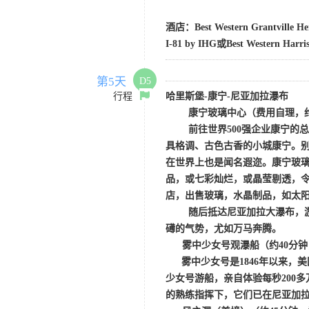
酒店：
Best Western Grantville H
I-81 by IHG或Best Western Harri
第5天
D5
行程
哈里斯堡
-康宁-尼亚加拉瀑布
康宁玻璃中心
（费用自理，
前往世界
500强企业康宁
具格调、古色古香的小城康宁。
在世界上也是闻名遐迩。康宁玻璃
品，或七彩灿烂，或晶莹剔透，
店，出售玻璃，水晶制品，如太
随后抵达尼亚加拉大瀑布，
礡的气势，尤如万马奔腾。
雾中少女号观瀑船（
约
40分
雾中少女号是
1846年以来
少女号游船，亲自体验每秒200
的熟练指挥下，它们已在尼亚加拉