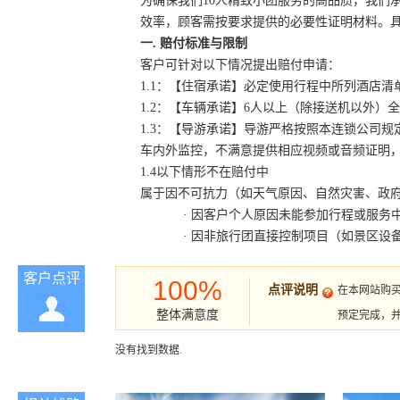
为确保
我们
10人精致小团
服务的高品质，我们
效率，顾客需按要求提供的必要性证明材料。
一
. 赔付标准与限制
客户可针对以下情况提出赔付申请：
1.1：【住宿承诺】必定使用行程中所列酒店
1.2：【车辆承诺】6人以上（除接送机以外）
1.3：【导游承诺】导游严格按照本连锁公司
车内外监控，不满意提供相应视频或音频证明，
1.4以下情形不在赔付中
属于因不可抗力（如天气原因、自然灾害、政
· 因客户个人原因未能参加行程或服务
· 因非旅行团直接控制项目（如景区
客户点评
100%
点评说明
在本网站购
整体满意度
预定完成，
没有找到数据.