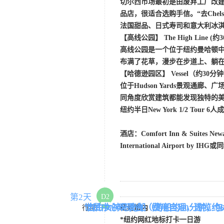
切尔西市场最初是由废弃工厂改
品店，很适合选购手信。
“去Ch
法国甜品、日式寿司和意大利冰
【
高线公园
】
The High Line
(约
高线公园是一个位于纽约曼哈顿
布满了花草，漫步在步道上、躺
【
哈德逊园区
】
Vessel
（约
30分
位于
Hudson Yards景观
同角度欣赏建筑都能发现独特的
纽约
半日
New York
1/2
Tour
6人
酒店：
Comfort Inn & Suites Ne
International Airport by IH
第2天
D2
世贸中心观景台
自由女神环岛船（游船约
（费用自理，游览约
60分钟，
行程
纽约市内
*纽约网红地标打卡一日游