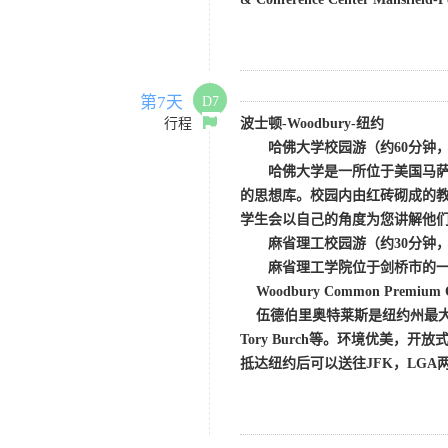
第7天
D7
行程
波士顿
-Woodbury-纽约
哈佛大学校园游
（约
60分钟
哈佛大学是一所位于美国马
的思想库。校园内由红砖砌成的
学生会以自己的角度为您讲解他
麻省理工校园游（约
30分钟
麻省理工学院位于剑桥市的
Woodbury Common Premium O
伍德伯里奥特莱斯是纽约州最大
Tory Burch
等。环境优美，开放
抵达纽约后可以送往
JFK，LGA