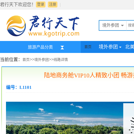
君行天下欢迎您！
|
登录
注册
境外参团
境外参团
北
旅游产品分类
首页
当前位置：
>>
>>
首页
境外参团
线路详情
陆地商务舱VIP10人精致小团 
编号：L1101