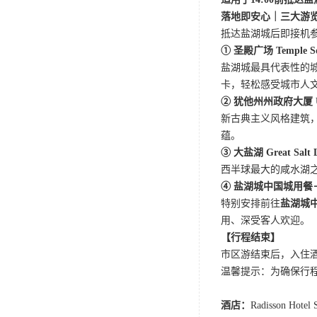
落地即安心｜
三大游
抵达盐湖城后即接机
① 圣殿广场 Temple 
盐湖城最具代表性的
卡，轻松感受城市人
② 犹他州州政府大厦 Uta
新古典主义风格建筑
蕴。
③ 大盐湖 Great Sal
西半球最大的咸水湖
④ 盐湖城中国城用餐
特别安排前往
盐湖城
用、深受客人欢迎。
【行程结束】
市区游结束后，入住
温馨提示：为确保行
酒店：
Radisson Hotel S