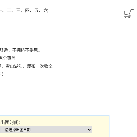
：周一、二、三、四、五、六
更舒适，不拥挤不委屈。
景点全覆盖
观、雪山湖泊、瀑布一次收全。
兴
照更从容，真正不走马观花。
进出园区更方便，省时省力。
筒望远镜，美食推荐满足味蕾。
出团时间：
度——体验更值，性价比更高。