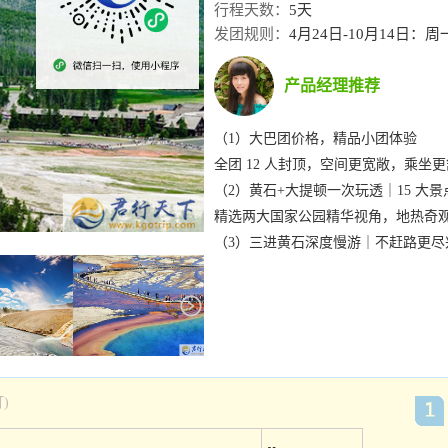
行程天数：
5天
发团规则：
4月24日-10月14日
产品经理推荐
（1）大巴团价格，精品小团体验
全团 12 人封顶，空间更宽敞，乘坐
（2）黄石+大提顿一次玩透｜15 大
精选两大国家公园精华视角，地热奇
（3）三进黄石深度慢游｜不赶路更尽
核心景区多次深入，停留更充足，拍
（4）连住西黄石｜省心省力更舒适
不用天天换酒店，少搬行李更轻松，
（5）全程含早餐｜服务细节拉满
矿泉水畅饮+零食随车，每人配备双
总结：
)
花大巴团的价格，享小团的舒适与深