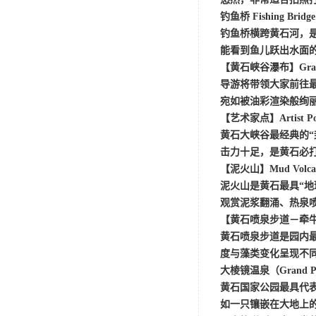
钓鱼桥
Fishing Bridge
钓鱼桥横跨黄石河，
能看到鱼儿跃出水面
【黄石峡谷瀑布】
Gr
导游将带领大家前往
宛如被油彩渲染般绚
【艺术家点】
Artist
黄石大峡谷最经典的
击力十足，是黄石必
【泥火山】
Mud Vol
泥火山是黄石最具
“
观赏泥浆翻涌、热泉
【黄石喷泉步道－牵
黄石喷泉步道是园内
度与藻类变化呈现不
大棱镜温泉（
Grand P
黄石国家公园最具代
如一只镶嵌在大地上