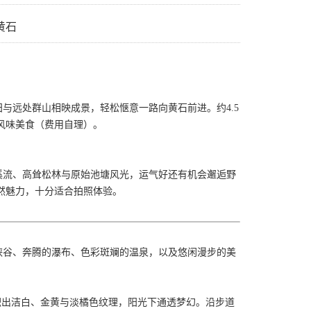
黄石
田与远处群山相映成景，轻松惬意一路向黄石前进。约
4.5
风味美食（费用自理）。
溪流、高耸松林与原始池塘风光，运气好还有机会邂逅野
然魅力，十分适合拍照体验。
峡谷、奔腾的瀑布、色彩斑斓的温泉，以及悠闲漫步的美
积出洁白、金黄与淡橘色纹理，阳光下通透梦幻。沿步道