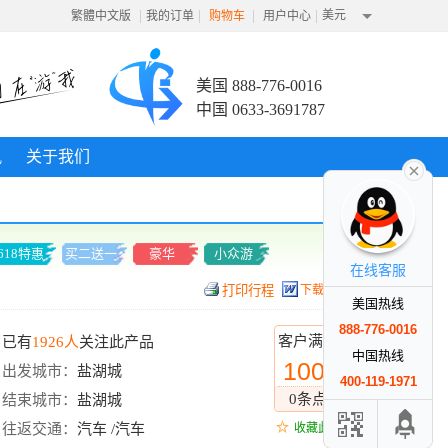
|
|
|
|
美元
繁體中文版
我的订单
购物车
用户中心
美国 888-776-0016
中国 0633-3691787
讯
关于我们
618特惠
买二送一
豪华
小众游
在线客服
下载行程
美国热线
888-776-0016
客户满意度
已有
1926人
关注此产品
中国热线
100%
出发城市：
盐湖城
400-119-1971
0条点评
结束城市：
盐湖城
往返交通：
汽车 /汽车
收藏此线路