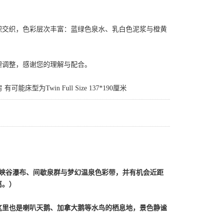
积交织，色彩层次丰富：蓝绿色泉水、乳白色泥浆与橙黄
理调整，感谢您的理解与配合。
一房 有可能床型为Twin Full Size 137*190厘米
、峡谷瀑布、间歇泉群与梦幻温泉色彩带，并有机会近距
离。）
这里也是喇叭天鹅、加拿大鹅等水鸟的栖息地，景色静谧