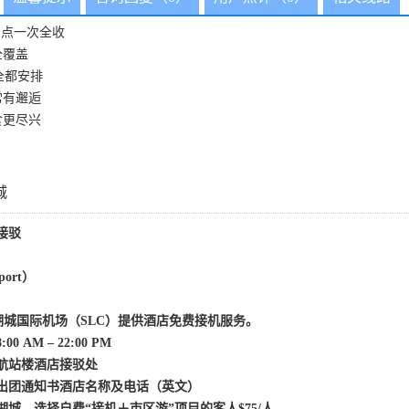
景点一次全收
全覆盖
全都安排
常有邂逅
食更尽兴
城
接驳
rport）
湖城国际机场（
SLC）提供
酒店
免费接机服务。
8:00 AM – 2
2
:00 PM
航站楼
酒店接驳处
出团通知书酒店名称及电话（英文）
盐湖城，选择
自费
“接机＋市区游”项目的客人
$75/人