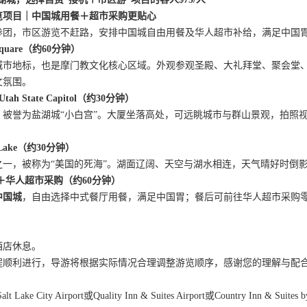
览项目
｜
中
国城用餐＋超市采购更贴心
参团，市区游览不赶路，安排中国城自由用餐及华人超市补给，满足中国
Square（约60分钟）
城市地标，也是摩门教文化核心区域。外观参观圣殿、大礼拜堂、聚会堂
文氛围。
h State Capitol（约30分钟）
，被誉为盐湖城
“小白宫”。大厦坐落高处，可远眺城市与群山景观，拍照
t Lake（约30分钟）
之一，被称为
“美国的死海”。湖面辽阔、天空与湖水相连，天气晴好时倒
＋华人超市采购（约60分钟）
中国城
，自由选择中式餐厅用餐，满足中国胃；餐后可前往华人超市采购
酒店休息。
程顺利进行，导游将根据实际情况合理调整游览顺序，感谢您的理解与配
alt Lake City Airport
或
Quality Inn & Suites Airport或Country Inn & Suites 