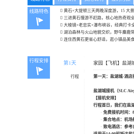
 黄石+大提顿三天两晚深度游，15 大
线路特色
 三进黄石慢游不赶路，核心地热奇观
 大棱镜+老忠实+瀑布峡谷，经典打卡
 湖泊森林与火山地貌交织，野牛麋鹿
 连住西黄石更省心舒适，逛小镇品美
行程安排
第1天
D1
家园【飞机】盐湖
行程
第一天：盐湖城
-酒店
盐湖城接机（
SLC Ai
【接机安排】
行程首日，我们在盐
·
免费接机时间：
·
集合地点：机场
·
致电酒店：参考
适用于
14:00前抵达