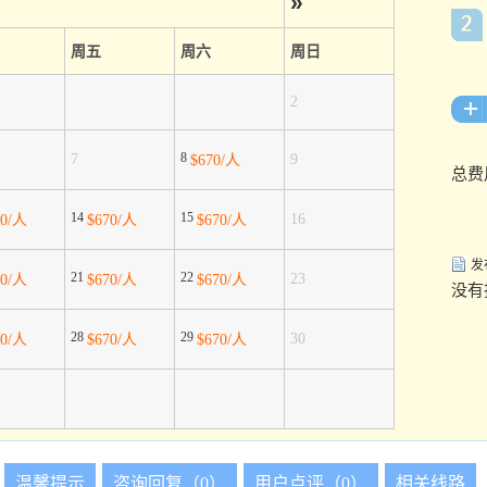
»
周五
周六
周日
2
8
7
9
$670/人
总费
14
15
16
70/人
$670/人
$670/人
发
21
22
23
70/人
$670/人
$670/人
没有
28
29
30
70/人
$670/人
$670/人
温馨提示
咨询回复（0）
用户点评（0）
相关线路