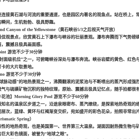
是连接黄石湖与河流的重要通道，也是园区内著名的
观鱼点
。站在桥上，
的瞬间，生机勃勃、极具野趣。
and Canyon of the Yellowstone（黄石峡谷5/3之后视天气开放）
最佳观景点，欣赏黄石上下瀑布与峡谷的壮丽景观。瀑布奔腾而下气势磅
丽，震撼且极具画面感。
 Point 游览不少于30分钟
“封面级机位”之一，可俯瞰峡谷深处与瀑布奔流。峡谷岩壁的黄色、红色
打卡的大片取景地。
cano 游览不少于30分钟
地球脉动感”的地热景观之一，沸腾翻滚的泥浆池与不断喷出的蒸汽形成强
喷气与硫磺矿物沉积的独特纹理，原始、震撼且极具记忆点，随手拍都很
牛花池】
Morning Glory Pool 游览不少于60分钟
最知名的温泉区步道之一，沿途泉眼密布、蒸汽缭绕，是探索地热奇观的
同层次，蓝绿、黄环与红褐渐变交织，宛如盛开的彩色花朵，拍照非常出
rismatic Spring）
表性的地热奇观，也是美国第一、世界第三大温泉。湖面因耐热微生物与
的巨大彩色镜面，被誉为
“地球之眼”。