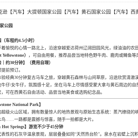
克逊【汽车】大提顿国家公园【汽车】黄石国家公园【汽车】西
国家公园
园（车程约
4.5小时）
怀着愉悦的心情一路北上，沿途穿越爱达荷州辽阔田园风光，绿油油的农
t Yellowstone）
，可自由用餐，推荐品尝当地特色野牛肉、鹿肉或鳟鱼等
验｜约
30分钟】（费用自理）
时提前预订。
体验经典
30分钟复古马车之旅，穿越黄石森林与山间草原，沿途欣赏清澈
地牛仔/女牛仔，氛围感十足，坐在马车上尽情感受蒙大拿与黄石周边的自
宾，可在西黄石自由活动、品尝当地美食或选购纪念品。
wstone National Park】
的超级火山区域，拥有数量惊人的地热景观与原始生态系统：蒸汽缭绕的
水鸟
……一路都是震撼与惊喜，随手一拍都是大片。
 Hot Springs】游览不少于45分钟
代表性的石灰华温泉景观，层层叠叠如同
“天然热台阶”。泉水在岩壁上沉