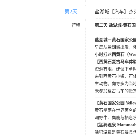
第2天
D2
盐湖城【汽车】杰
行程
第二天 盐湖城
-黄石
盐湖城－黄石国家公
早晨从盐湖城出发，
小时抵达
西黄石（
Wes
【西黄石复古马车体
资源有限，建议下单
来到西黄石小镇，可
生动物。向导多为当
未参加复古马车的贵
【黄石国家公园
Yello
黄石坐落在世界著名
洲野牛、麋鹿与栖息
【猛犸温泉
Mammoth
猛犸温泉是黄石最具