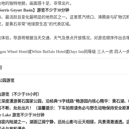
台地的独特地貌，画面感十足、非常出片。
orris Geyser Basin】游览不少于30分钟
热、最活跃且变化最明显的地热区之一。这里蒸汽喷口、沸腾泉与矿物沉
现，是黄石非常
“地球原生态”的代表区域。
览体验，导游将根据当天交通、天气及景点开放情况，对游览顺序作出合
Wagon Wheel Hotel或White Buffalo Hotel或Days Inn同等级 三人一房 四人
游
公园游览
内游览
（不少于
10小时）
天深度漫游黄石国家公园，沿经典
“8字线路”畅游园内核心精华：黄石湖
喜不断、处处出片！（温馨提示：下车拍照请务必与野生动物保持安全距
tone Lake 游览不少于30分钟
海拔内陆湖之一，湖面辽阔宁静，远处山影与云天相接，风景清澈通透。
打卡与放松漫步。