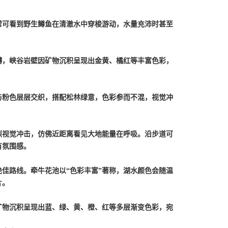
常可看到野生鳟鱼在清澈水中穿梭游动，水量充沛时甚至
礴，峡谷岩壁因矿物沉积呈现出金黄、橘红等丰富色彩，
与粉色层层交织，搭配松林绿意，色彩参而不混，视觉冲
烈视觉冲击，仿佛近距离看见大地能量在呼吸。沿步道可
有氛围感。
绝佳路线。牵牛花池以
“色彩丰富”著称，湖水颜色会随温
片。
矿物沉积呈现出蓝、绿、黄、橙、红等多层渐变色彩，宛