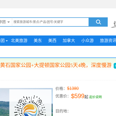
参团
参团
北美旅游
美东
美西
加拿大
小众游
旅游资
+黄石国家公园+大提顿国家公园5天4晚，深度慢游
$1380
价格：
$599
优惠价：
起
起价说明
目的地：