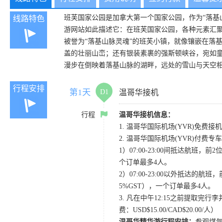
班芙国家公园是加拿大第一个国家公园，作为“落基
线路特色
游网站如此描述它：在班芙国家公园，各种元素汇
被誉为“落基山脉灵魂”的班芙小镇，就像镶嵌在落
盖的壮丽山峦；还有银装素裹的强斯顿峡谷，宛如
漫步在倒映着落基山脉的湖畔，远处的雪山与天空
行程安排
第1天
D1
温哥华接机
行程
温哥华接机信息：
1. 温哥华国际机场(YVR)免费接机
2. 温哥华国际机场(YVR)付费
1）07:00-23:00间抵达航班，前
个订单最多4人。
2）07:00-23:00以外抵达的航班
5%GST），一个订单最多4人。
3. 凡在中午12:15之前提取完
费：USD$15.00/CAD$20.00/人）
温哥华精华游行程安排：
参观煤气