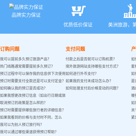
品牌实力保证
优质低价保证
美洲旅游，
订购问题
支付问题
产
我可以提前多久预订旅游产品？
付款之后是否就可以订购机票？
如
热门线路通常需要提前多久预订？
境外旅游网站支持哪些支付方式？
套
预订过程中可以保存我的信息供下次使用
如何进行外币支付？
如
预订时需要支付全款还是可以支付定金？
如果我的支付未成功怎么办？
是
吗？
如何确认我的预订是否成功？
如何处理支付后价格变动的问题？
酒
如果我想更改预订信息（如出行日期或旅
哪
取消预订的政策是怎么样的？
如
客姓名）怎么办？
预订时需要提供哪些旅行者的详细信息？
关
如果我看到的价格与支付时不同，怎么
紧
我可以为别人预订旅行吗？
办？
我可以通过哪些渠道获得预订帮助？