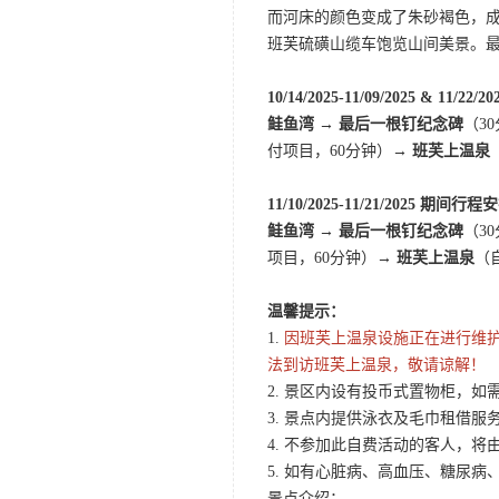
而河床的颜色变成了朱砂褐色，成
班芙硫磺山缆车饱览山间美景。
10/14/2025-11/09/2025 & 11/2
鲑鱼湾 → 最后一根钉纪念碑
（3
付项目，60分钟）→
班芙上温泉
11/10/2025-11/21/2025 期间行
鲑鱼湾 → 最后一根钉纪念碑
（3
项目，60分钟）
→ 班芙上温泉
（
温馨提示：
1.
因班芙上温泉设施正在进行维护
法到访班芙上温泉，敬请谅解！
2. 景区内设有投币式置物柜，如
3. 景点内提供泳衣及毛巾租借
4. 不参加此自费活动的客人，
5. 如有心脏病、高血压、糖尿
景点介绍：