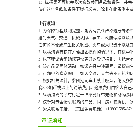
13. 纵横集团可能会多次修改参团条款和条件，
仅在这些条款和条件下履行义务，除非在此条例中
出行须知：
1. 为保障行程顺利完整，游客有责任严格遵守导
遇到天气、交通、机械故障、罢工、政府停摆以及
任何的不便或产生相关航班、火车或大巴费用以及
2. 纵横海鸥有权在方便出团操作的情况下，在途
3. 以下建议会帮助您更快更好的登记报到：需携带
4. 该产品是团体活动，如您选择中途离团，请提
5. 行程中的赠送项目，如因交通、天气等不可抗
6. 根据相关法律，参团期间车上禁止吸烟，绝大
晚300加币或以上的清洁费用。这项费用由客人自
7. 纵横海鸥的所有行程一律不允许带宠物和动物参
8. 仅针对包含接机服务的产品：同一房间仅提供
9. 紧急联系电话：（美国免费电话）+1(866)585-87
签证须知