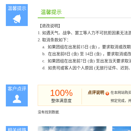
温馨提示
温馨提示
【退改说明】
1. 如遇天气、战争、罢工等人力不可抗拒因素无
2. 取消条款如下：
a. 如果团组在出发前15日 (含) ，要求取消
b. 在出发前8日 (含) 至 14日 (含) ，要
c. 如果团组在出发前7日 (含) 至出发当天要
d. 如贵司或客人因个人原因 (无旅行证件、迟
客户点评
100%
点评说明
在本网站购
整体满意度
预定完成，
没有找到数据.
相关线路