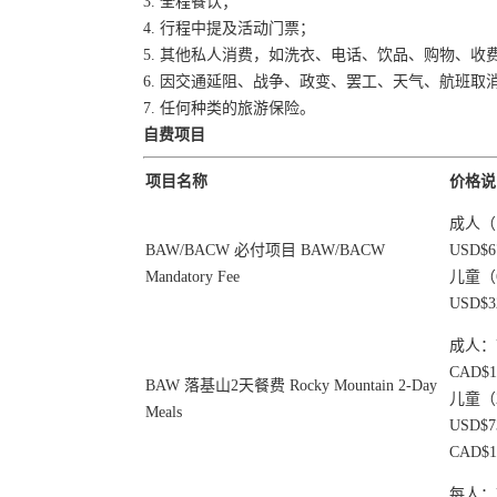
3. 全程餐饮；
4. 行程中提及活动门票；
5. 其他私人消费，如洗衣、电话、饮品、购物、收
6. 因交通延阻、战争、政变、罢工、天气、航班
7. 任何种类的旅游保险。
自费项目
项目名称
价格说
成人（
BAW/BACW 必付项目 BAW/BACW
USD$67
Mandatory Fee
儿童（
USD$32
成人：US
CAD$1
BAW 落基山2天餐费 Rocky Mountain 2-Day
儿童（
Meals
USD$73
CAD$1
每人：US