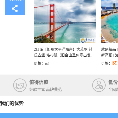
2日游【加州太平洋海岸】大苏尔·赫
就是精品 |
氏古堡·洛杉矶（旧金山圣何塞出发,
新高顶 |
洛杉矶结束）
彩穴+马
$9
价格：
起
价格：
石国家公
+锡安国家
值得信赖
低价
经验丰富 品牌典范
全网
我们的优势