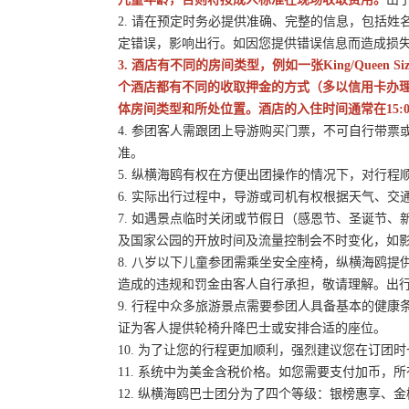
2. 请在预定时务必提供准确、完整的信息，包括
定错误，影响出行。如因您提供错误信息而造成损
3. 酒店有不同的房间类型，例如一张King/Queen
个酒店都有不同的收取押金的方式（多以信用卡办
体房间类型和所处位置。酒店的入住时间通常在15:0
4. 参团客人需跟团上导游购买门票，不可自行带票或
准。
5. 纵横海鸥有权在方便出团操作的情况下，对行
6. 实际出行过程中，导游或司机有权根据天气、
7. 如遇景点临时关闭或节假日（感恩节、圣诞节
及国家公园的开放时间及流量控制会不时变化，如
8. 八岁以下儿童参团需乘坐安全座椅，纵横海鸥提
造成的违规和罚金由客人自行承担，敬请理解。出
9. 行程中众多旅游景点需要参团人具备基本的健
证为客人提供轮椅升降巴士或安排合适的座位。
10. 为了让您的行程更加顺利，强烈建议您在订
11. 系统中为美金含税价格。如您需要支付加币，所
12. 纵横海鸥巴士团分为了四个等级：银榜惠享、