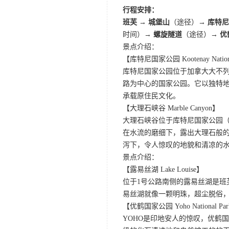
行程安排：
班芙
→
城堡山
（途径）→
库特尼
时间）→
螺旋隧道
（途径）→
优
景点介绍：
【库特尼国家公园 Kootenay Nationa
库特尼国家公园位于加拿大大不列
路为中心的国家公园。它以独特
承载原住民文化。
【大理石峡谷 Marble Canyon】
大理石峡谷位于库特尼国家公园（Koot
在水流的磨细下，露出大理石般
泻下，令人惊叹的地貌和清凉的
景点介绍：
【露易丝湖 Lake Louise】
位于1号公路南侧的露易丝湖是
易丝湖就像一颗明珠，超尘脱俗，
【优鹤国家公园 Yoho National Pa
YOHO是印地安人的惊叹，优鹤