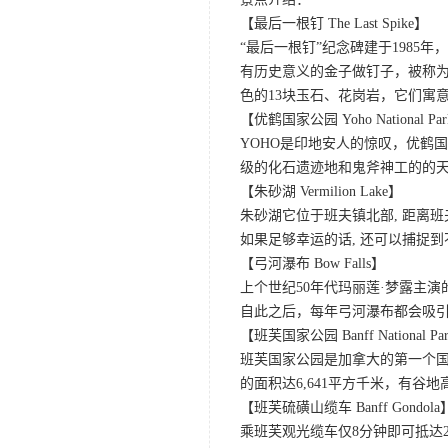
【最后一根钉 The Last Spike】
“最后一根钉”纪念碑建于198
有历史意义的金子做钉子，被称为
色的13块玉石、花岗岩，它们寓
【优鹤国家公园 Yoho National Pa
YOHO是印地安人的惊叹，优鹤
级的化石遗迹地和鬼斧神工的的
【朱砂湖 Vermilion Lake】
朱砂湖它位于班夫镇北部, 距离
如果足够幸运的话, 还可以捕捉
【弓河瀑布 Bow Falls】
上个世纪50年代玛丽莲·梦露主演的
自此之后，每年弓河瀑布都会吸
【班芙国家公园 Banff National Pa
班芙国家公园是加拿大的第一个国
的面积达6,641平方千米，有
【班芙硫磺山缆车 Banff Gondola
乘班芙观光缆车仅8分钟即可抵达