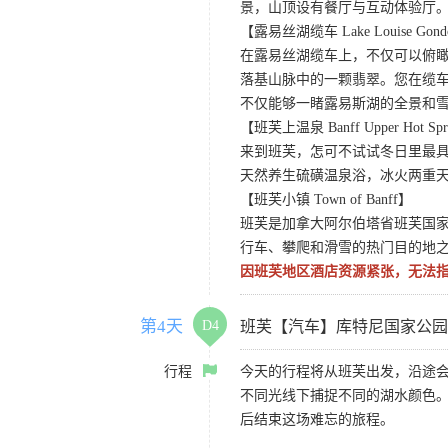
景，山顶设有餐厅与互动体验厅。
【露易丝湖缆车 Lake Louise Gond
在露易丝湖缆车上，不仅可以俯
落基山脉中的一颗翡翠。您在缆
不仅能够一睹露易斯湖的全景和
【班芙上温泉 Banff Upper Hot Spr
来到班芙，怎可不试试冬日里最
天然养生硫磺温泉浴，冰火两重
【班芙小镇 Town of Banff】
班芙是加拿大阿尔伯塔省班芙国
行车、攀爬和滑雪的热门目的地
因班芙地区酒店资源紧张，无法
第4天
D4
班芙【汽车】库特尼国家公园
行程
今天的行程将从班芙出发，沿途
不同光线下捕捉不同的湖水颜色
后结束这场难忘的旅程。