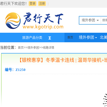
君行天下欢迎您！
|
登录
注册
境外参团
境外参团
北
旅游产品分类
首页
当前位置：
>>
>>
首页
境外参团
线路详情
【银榜惠享】冬季温卡连线 | 温哥华接机+
编号：Z1250