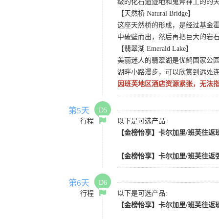
级的化石遗迹地和鬼斧神工的的
【天然桥 Natural Bridge】
这座天然桥的形成，是经过基金
中破壁而出，然后再把巨大的岩石
【翡翠湖 Emerald Lake】
美丽迷人的翡翠湖是优鹤国家公园
湖畔小路漫步，可以欣赏到远处
因班芙地区酒店资源紧张，无法
第5天
D5
行程
以下是可选产品:
【金榜怡享】卡尔加里/班芙往返班
【金榜怡享】卡尔加里/班芙往返强
第6天
D6
行程
以下是可选产品:
【金榜怡享】卡尔加里/班芙往返班