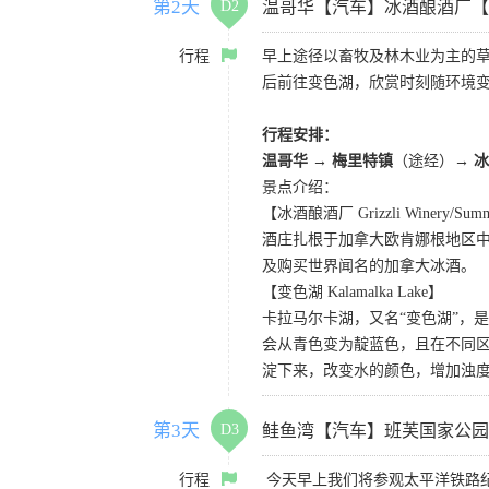
第2天
D2
温哥华【汽车】冰酒酿酒厂【
行程
早上途径以畜牧及林木业为主的草
后前往变色湖，欣赏时刻随环境
行程安排：
温哥华 → 梅里特镇
（途经）
→ 
景点介绍：
【冰酒酿酒厂 Grizzli Winery/Summe
酒庄扎根于加拿大欧肯娜根地区
及购买世界闻名的加拿大冰酒。
【变色湖 Kalamalka Lake】
卡拉马尔卡湖，又名“变色湖”，
会从青色变为靛蓝色，且在不同区
淀下来，改变水的颜色，增加浊
第3天
D3
鲑鱼湾【汽车】班芙国家公园
行程
今天早上我们将参观太平洋铁路纪