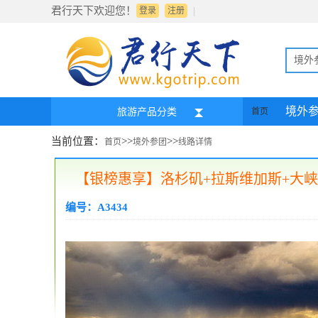
君行天下欢迎您！
|
登录
注册
境外
境外
旅游产品分类
首页
当前位置：
>>
>>
首页
境外参团
线路详情
【银榜惠享】洛杉矶+拉斯维加斯+大峡
编号：A3434