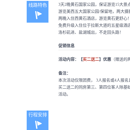
3天2晚黄石国家公园，保证游览15大景
线路特色
游览美西五大国家公园/保留地，两大摄
两晚入住西黄石酒店，游览黄石更舒心
免费升级入住位于拉斯大道的五星级酒
洛杉矶进、盐湖城出，不走回头路！
促销信息
活动内容：【
买二送二
】优惠
（赠送的
备注：
本次活动仅限团费， 3人报名或4人报
买二送二的同房第三、第四位客人除基
活动。
行程安排