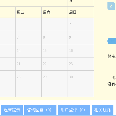
»
周五
周六
周日
2
7
8
9
14
15
16
总费
21
22
23
28
29
30
发
没有
温馨提示
咨询回复（0）
用户点评（0）
相关线路