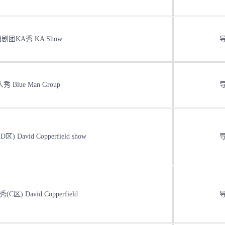
剧团KA秀 KA Show
秀 Blue Man Group
 David Copperfield show
区) David Copperfield