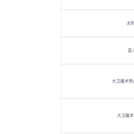
太阳
蓝人
大卫魔术秀(D区)
大卫魔术秀(C