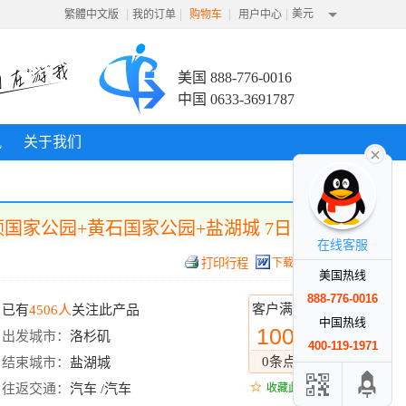
|
|
|
|
美元
繁體中文版
我的订单
购物车
用户中心
美国 888-776-0016
中国 0633-3691787
讯
关于我们
国家公园+黄石国家公园+盐湖城 7日游
在线客服
下载行程
美国热线
888-776-0016
客户满意度
已有
4506人
关注此产品
中国热线
100%
出发城市：
洛杉矶
400-119-1971
0条点评
结束城市：
盐湖城
往返交通：
汽车 /汽车
收藏此线路