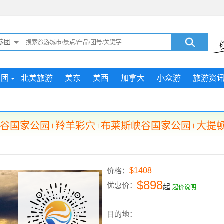
参团
参团
北美旅游
美东
美西
加拿大
小众游
旅游资
谷国家公园+羚羊彩穴+布莱斯峡谷国家公园+大提顿
$1408
价格：
$898
优惠价：
起
起价说明
目的地：