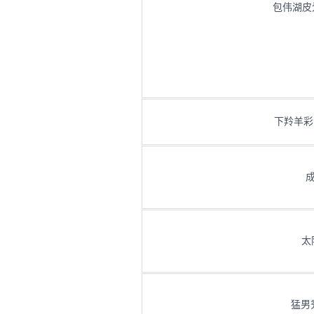
包伟湖皮划艇 
下羚羊彩穴 L
成
太
猛男秀 