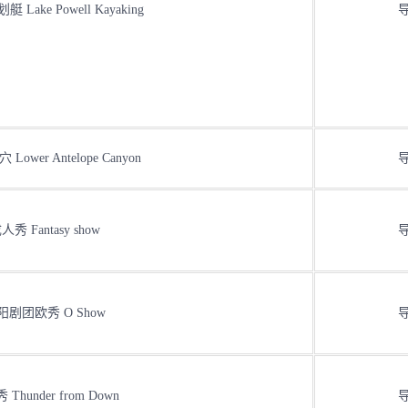
Lake Powell Kayaking
ower Antelope Canyon
人秀 Fantasy show
阳剧团欧秀 O Show
Thunder from Down