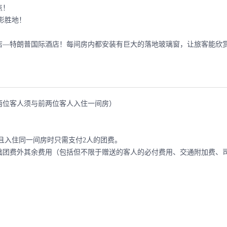
点！
影胜地！
！
店—特朗普国际酒店！每间房内都安装有巨大的落地玻璃窗，让旅客能欣
两位客人须与前两位客人入住一间房）
名且入住同一间房时只需支付2人的团费。
础团费外其余费用（包括但不限于赠送的客人的必付费用、交通附加费、