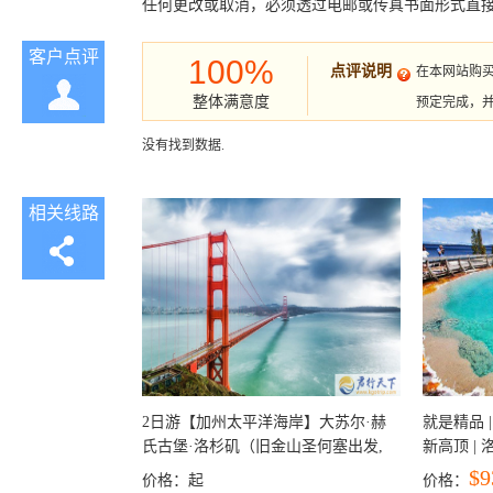
任何更改或取消，必须透过电邮或传真书面形式直
客户点评
100%
点评说明
在本网站购
整体满意度
预定完成，
没有找到数据.
相关线路
2日游【加州太平洋海岸】大苏尔·赫
就是精品 |
氏古堡·洛杉矶（旧金山圣何塞出发,
新高顶 |
洛杉矶结束）
彩穴+马
$9
价格：
起
价格：