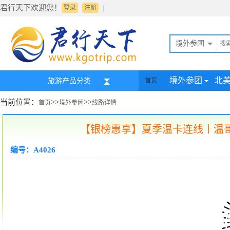
君行天下欢迎您！
|
登录
注册
境外参团
境外参团
北
旅游产品分类
首页
当前位置：
>>
>>
首页
境外参团
线路详情
【银榜惠享】夏季温卡连线丨温哥
编号：A4026