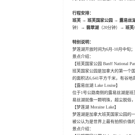
行程安排：
班芙 → 班芙国家公园 → 露易丝
钟）→
翡翠湖
（20分钟）→
班芙
特别说明：
梦莲湖开放时间为6月-10月中
景点介绍：
【班芙国家公园 Banff National Pa
班芙国家公园是加拿大的第一个国
的面积达6,641平方千米，有
【露易丝湖 Lake Louise】
位于1号公路南侧的露易丝湖是
易丝湖就像一颗明珠，超尘脱俗，
【梦莲湖 Moraine Lake】
梦莲湖是加拿大班芙国家公园的
被公认为是世界上最有拍照价值
景点介绍：