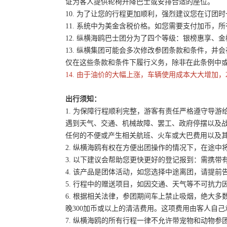
证为客人提供轮椅升降巴士或安排合适的座位。
10. 为了让您的行程更加顺利，强烈建议您在订
11. 系统中为美金含税价格。如您需要支付加币，所
12. 纵横海鸥巴士团分为了四个等级：银榜惠享、
13. 纵横集团可能会多次修改参团条款和条件，
仅在这些条款和条件下履行义务，除非在此条例中
14. 由于油价的大幅上涨，车辆使用成本大大增加，
出行须知：
1. 为保障行程顺利完整，游客有责任严格遵守导
遇到天气、交通、机械故障、罢工、政府停摆以及
任何的不便或产生相关航班、火车或大巴费用以及
2. 纵横海鸥有权在方便出团操作的情况下，在途
3. 以下建议会帮助您更快更好的登记报到：需携带
4. 该产品是团体活动，如您选择中途离团，请提
5. 行程中的赠送项目，如因交通、天气等不可抗
6. 根据相关法律，参团期间车上禁止吸烟，绝大
晚300加币或以上的清洁费用。这项费用由客人自
7. 纵横海鸥的所有行程一律不允许带宠物和动物参