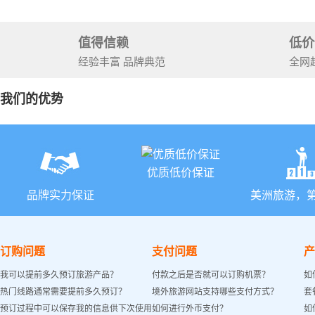
石国家公
+锡安国家
值得信赖
低价
经验丰富 品牌典范
全网
我们的优势
优质低价保证
品牌实力保证
美洲旅游，
订购问题
支付问题
产
我可以提前多久预订旅游产品？
付款之后是否就可以订购机票？
如
热门线路通常需要提前多久预订？
境外旅游网站支持哪些支付方式？
套
预订过程中可以保存我的信息供下次使用
如何进行外币支付？
如