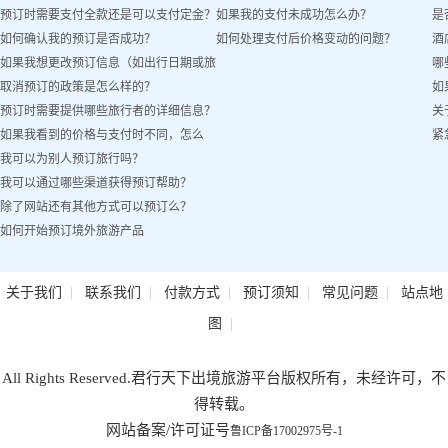
预订时需要支付全款还是可以支付定金？
如果我的支付未成功怎么办？
是
吗？
如何确认我的预订是否成功？
如何处理支付后价格变动的问题？
酒
如果我想更改预订信息（如出行日期或旅
哪
取消预订的政策是怎么样的？
如
客姓名）怎么办？
预订时需要提供哪些旅行者的详细信息？
关
如果我看到的价格与支付时不同，怎么
紧
我可以为别人预订旅行吗？
办？
我可以通过哪些渠道获得预订帮助？
除了网站还有其他方式可以预订么？
如何开始预订境外旅游产品
|
|
|
|
|
关于我们
联系我们
付款方式
预订须知
常见问题
站点地
|
图
All Rights Reserved.君行天下出境旅游平台版权所有，未经许可，不
得转载。
网站备案/许可证号
鲁ICP备17002975号-1