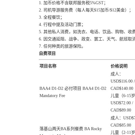
1. 加币价格不含联邦服务税5%GST；
2. 司机导游服务费（每人每天$15加币/$12美金）；
3. 全程餐饮；
4. 行程中提及活动门票；
5. 其他私人消费，如洗衣、电话、饮品、购物、收
6. 因交通延阻、战争、政变、罢工、天气、航班
7. 任何种类的旅游保险。
自费项目
项目名称
价格说明
成人：
USD$116.00 /
BAA4 D1-D2 必付项目 BAA4 D1-D2
CAD$140.00
Mandatory Fee
儿童（6-15
USD$72.00 /
CAD$89.00
成人：USD$7
CAD$85.00
落基山两天BA系列餐费 BA Rocky
儿童（2-11