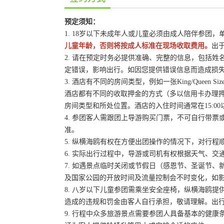
预定须知：
1. 18岁以下未成年人或儿童必须由成人陪伴参团
儿童年龄，否则将按成人标准在现场收取费用。
出
2. 请在预定时务必提供准确、完整的信息，包括
定错误，影响出行。如因您提供错误信息而造成损
3. 酒店有不同的房间类型，例如一张King/Queen
酒店都有不同的收取押金的方式（多以信用卡办理
房间类型和所处位置。酒店的入住时间通常在15:00
4. 参团客人需跟团上导游购买门票，不可自行带票或
准。
5. 纵横海鸥有权在方便出团操作的情况下，对行
6. 实际出行过程中，导游或司机有权根据天气、
7. 如遇景点临时关闭或节假日（感恩节、圣诞节
及国家公园的开放时间及流量控制会不时变化，如
8. 八岁以下儿童参团需乘坐安全座椅，纵横海鸥提
造成的违规和罚金由客人自行承担，敬请理解。出
9. 行程中众多旅游景点需要参团人具备基本的健