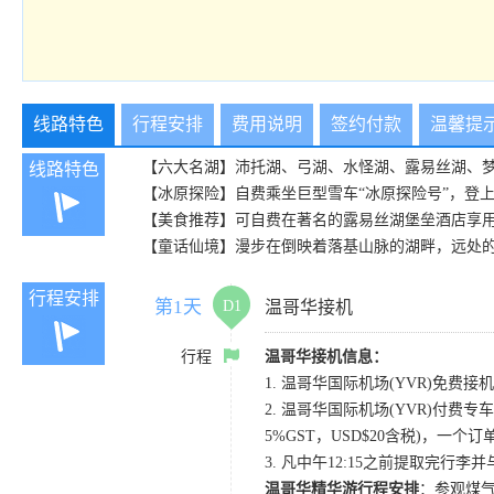
线路特色
行程安排
费用说明
签约付款
温馨提
【六大名湖】沛托湖、弓湖、水怪湖、露易丝湖、
线路特色
【冰原探险】自费乘坐巨型雪车“冰原探险号”，登
【美食推荐】可自费在著名的露易丝湖堡垒酒店享
【童话仙境】漫步在倒映着落基山脉的湖畔，远处
行程安排
第1天
D1
温哥华接机
行程
温哥华接机信息：
1. 温哥华国际机场(YVR)免费接机
2. 温哥华国际机场(YVR)付费专车
5%GST，USD$20含税)，一个
3. 凡中午12:15之前提取完行
温哥华精华游行程安排
：参观煤气