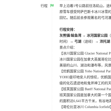
行程
早上沿着1号公路前往洛矶山，
原雪车感受阿萨巴斯卡冰川冰雪
回忆。随后前去参观著名的弓河
行程安排：
灰熊镇/鲑鱼湾
→
冰河国家公园
时间）
→ 弓湖
（途经）→
沛托湖
景点介绍：
【冰川国家公园 Glacier National P
冰川国家公园在加拿大英属哥伦比
美丽的山川、湖泊和瀑布等，风
【优鹤国家公园 Yoho National Pa
YOHO是印地安人的惊叹，优鹤
级的化石遗迹地和鬼斧神工的的
【班芙国家公园 Banff National Pa
班芙国家公园是加拿大的第一个国
的面积达6,641平方千米，有
【哥伦比亚冰川 Columbia Icefiel