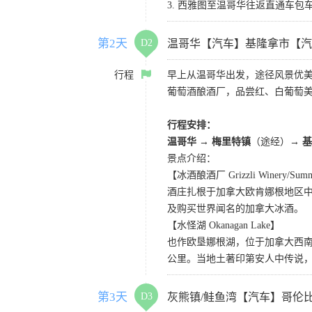
3. 西雅图至温哥华往返直通车包车
第2天
D2
温哥华【汽车】基隆拿市【汽
行程
早上从温哥华出发，途径风景优美
葡萄酒酿酒厂，品尝红、白葡萄美
行程安排：
温哥华
→
梅里特镇
（途经）
→ 
景点介绍：
【冰酒酿酒厂 Grizzli Winery/Summe
酒庄扎根于加拿大欧肯娜根地区
及购买世界闻名的加拿大冰酒。
【水怪湖 Okanagan Lake】
也作欧垦娜根湖，位于加拿大西南
公里。当地土著印第安人中传说
第3天
D3
灰熊镇/鲑鱼湾【汽车】哥伦