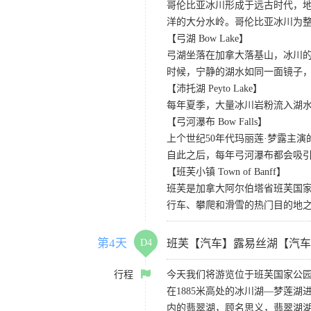
哥伦比亚冰川形成于远古时代，
洋的大分水岭。哥伦比亚冰川为
【弓湖 Bow Lake】
弓湖坐落在加拿大落基山，冰川
时候，宁静的湖水如同一面镜子
【沛托湖 Peyto Lake】
每年夏季，大量冰川岩粉流入湖
【弓河瀑布 Bow Falls】
上个世纪50年代玛丽莲·梦露主演的
自此之后，每年弓河瀑布都会吸
【班芙小镇 Town of Banff】
班芙是加拿大阿尔伯塔省班芙国
行车、攀爬和滑雪的热门目的地
第4天
D4
班芙【汽车】露易丝湖【汽车
行程
今天我们将游览位于班芙国家公园
在1885米高处的冰川湖—梦莲
内的翡翠湖，顾名思义，翡翠湖