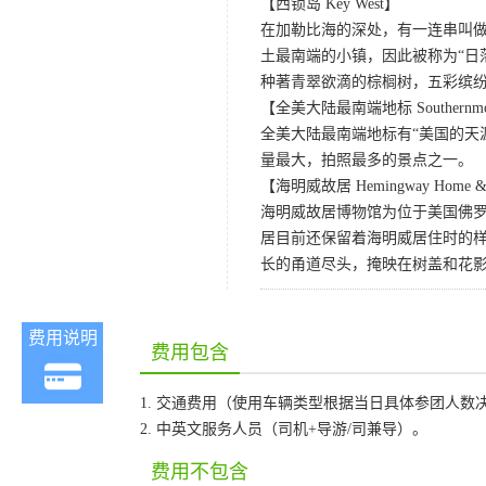
【西锁岛 Key West】
在加勒比海的深处，有一连串叫
土最南端的小镇，因此被称为“日
种著青翠欲滴的棕榈树，五彩缤
【全美大陆最南端地标 Southernmost
全美大陆最南端地标有“美国的天
量最大，拍照最多的景点之一。
【海明威故居 Hemingway Home &
海明威故居博物馆为位于美国佛罗
居目前还保留着海明威居住时的
长的甬道尽头，掩映在树盖和花
费用说明
费用包含
1. 交通费用（使用车辆类型根据当日具体参团人数
2. 中英文服务人员（司机+导游/司兼导）。
费用不包含