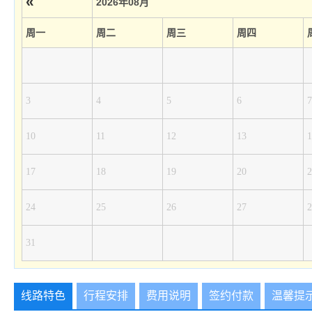
«
2026年08月
周一
周二
周三
周四
3
4
5
6
7
10
11
12
13
1
17
18
19
20
2
24
25
26
27
2
31
线路特色
行程安排
费用说明
签约付款
温馨提