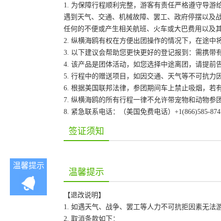
1. 为保障行程顺利完整，游客有责任严格遵守导
遇到天气、交通、机械故障、罢工、政府停摆以及
任何的不便或产生相关航班、火车或大巴费用以及
2. 纵横海鸥有权在方便出团操作的情况下，在途
3. 以下建议会帮助您更快更好的登记报到：需携带
4. 该产品是团体活动，如您选择中途离团，请提
5. 行程中的赠送项目，如因交通、天气等不可抗
6. 根据美国联邦法律，参团期间车上禁止吸烟，
7. 纵横海鸥的所有行程一律不允许带宠物和动物参
8. 紧急联系电话：（美国免费电话）+1(866)585-87
签证须知
温馨提示
温馨提示
【退改说明】
1. 如遇天气、战争、罢工等人力不可抗拒因素无
2. 取消条款如下：