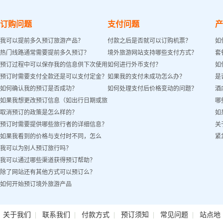
订购问题
支付问题
产
我可以提前多久预订旅游产品？
付款之后是否就可以订购机票？
如
热门线路通常需要提前多久预订？
境外旅游网站支持哪些支付方式？
套
预订过程中可以保存我的信息供下次使用
如何进行外币支付？
如
预订时需要支付全款还是可以支付定金？
如果我的支付未成功怎么办？
是
吗？
如何确认我的预订是否成功？
如何处理支付后价格变动的问题？
酒
如果我想更改预订信息（如出行日期或旅
哪
取消预订的政策是怎么样的？
如
客姓名）怎么办？
预订时需要提供哪些旅行者的详细信息？
关
如果我看到的价格与支付时不同，怎么
紧
我可以为别人预订旅行吗？
办？
我可以通过哪些渠道获得预订帮助？
除了网站还有其他方式可以预订么？
如何开始预订境外旅游产品
|
|
|
|
|
关于我们
联系我们
付款方式
预订须知
常见问题
站点地