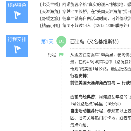
【七英里桥】阿诺施瓦辛格“真实的谎言”拍摄地，
线路特色
【天涯海角】穿越七里长桥，在“美国天涯海角”赏
【舒缓之旅】畅享西锁岛自由活动时间，可外部欣
【精品小团】每团不超过14人（12/15-1/3旺
行程安排
第1天
D1
西锁岛（又名基维斯特）
行程
从酒店往南驱车180英里，驶向佛
景，在约4.5小时车程中（路况良
奇观”的美国1号公路。最后抵达
行程安排：
前往美国天涯海角西锁岛 → 行驶
西锁岛经典游：
阿诺施瓦辛格的“
1号公路起点0英里（10分钟）
自由活动推荐行程：
参观完以上
区、旧海关等热门打卡地，或者
景点介绍：