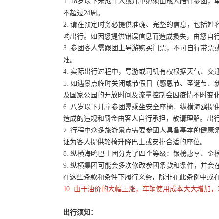
1. 18岁以下未成年人或儿童必须由成人陪伴参
不超过24周。
2. 请在预定时务必提供准确、完整的信息，包括
响出行。如因您提供错误信息而造成损失，由您自
3. 参团客人需跟团上导游购买门票，不可自行带票或
准。
4. 实际出行过程中，导游或司机有权根据天气、
5. 如遇景点临时关闭或节假日（感恩节、圣诞节
及国家公园的开放时间及流量控制会因疫情不时变
6. 八岁以下儿童参团需乘坐安全座椅，纵横海鸥提
造成的违规和罚金由客人自行承担，敬请理解。出
7. 行程中众多旅游景点需要参团人具备基本的健
证为客人提供轮椅升降巴士或安排合适的座位。
8. 纵横海鸥巴士团分为了四个等级：银榜惠享、
9. 纵横集团可能会多次修改参团条款和条件，并
在这些条款和条件下履行义务，除非在此条例中或
10. 由于油价的大幅上涨，车辆使用成本大大增加，
出行须知：