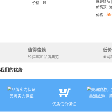
洛杉矶结束）
就是精品 |
价格：
起
新高顶 |
彩穴+马
$9
价格：
石国家公
+锡安国家
值得信赖
低价
经验丰富 品牌典范
全网
我们的优势
品牌实力保证
美洲旅游，
优质低价保证