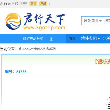
君行天下欢迎您！
|
登录
注册
境外参团
境外参团
北
旅游产品分类
首页
当前位置：
>>
>>
首页
境外参团
线路详情
【银榜惠
编号：A1888