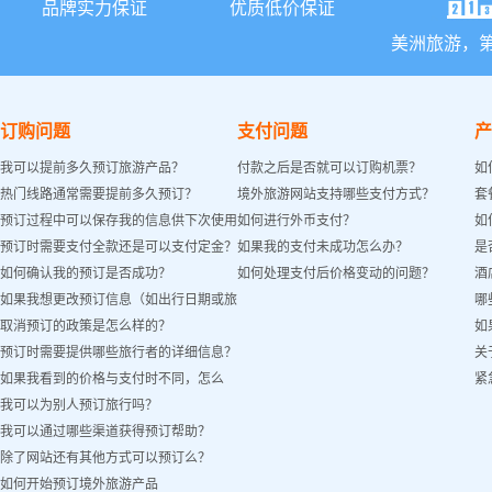
品牌实力保证
优质低价保证
美洲旅游，
订购问题
支付问题
产
我可以提前多久预订旅游产品？
付款之后是否就可以订购机票？
如
热门线路通常需要提前多久预订？
境外旅游网站支持哪些支付方式？
套
预订过程中可以保存我的信息供下次使用
如何进行外币支付？
如
预订时需要支付全款还是可以支付定金？
如果我的支付未成功怎么办？
是
吗？
如何确认我的预订是否成功？
如何处理支付后价格变动的问题？
酒
如果我想更改预订信息（如出行日期或旅
哪
取消预订的政策是怎么样的？
如
客姓名）怎么办？
预订时需要提供哪些旅行者的详细信息？
关
如果我看到的价格与支付时不同，怎么
紧
我可以为别人预订旅行吗？
办？
我可以通过哪些渠道获得预订帮助？
除了网站还有其他方式可以预订么？
如何开始预订境外旅游产品