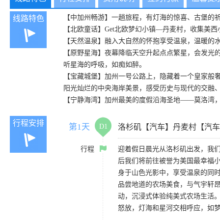
【中加州畅游】一趟旅程，有灯海的惊喜、古堡的祈福
线路特色
【北欧童话】Get北欧梦幻小镇—丹麦村，收集美
【天然温泉】融入大自然的怀抱享受温泉，温暖的
【原野星海】夜幕降临天空升起点点繁星，会发光
听星海的呼吸，如痴如醉。
【宝藏城堡】加州一号公路上，隐藏着一个皇家般奢
阳光灿烂的中央海岸美景，感受历史与现代的交融
【宁静海湾】加州最美的度假沿海圣地——莫洛湾
行程安排
第1天
D1
洛杉矶【汽车】丹麦村【汽车
行程
迎着假日晨光从洛杉矶出发，我
后我们将前往被誉为美国最幸福小
身于山色光影中，享受温泉的同
品尝地道的农场美食，与气宇轩
动，沉浸式体验纯美式农场生活
怒放，灯海和星河交相呼应，如