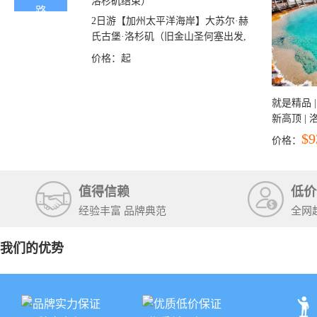
2日游【加州太平洋海岸】大苏尔·赫
氏古堡·洛杉矶（旧金山圣何塞出发,
洛杉矶结束）
价格：
起
就是精品 |
新高顶 |
彩穴+马
$9
价格：
石国家公
+锡安国家
值得信赖
低价
经验丰富 品牌典范
全网
我们的优势