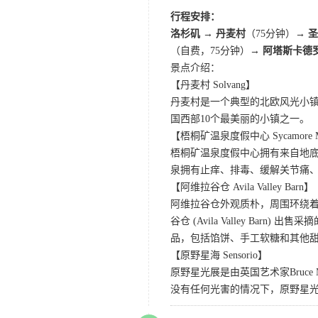
行程安排：
洛杉矶 → 丹麦村
（75分钟）→
圣
（自费，75分钟）→
阿塔斯卡德
景点介绍：
【丹麦村 Solvang】
丹麦村是一个典型的北欧风光小镇
国西部10个最美丽的小镇之一。
【梧桐矿温泉度假中心 Sycamore Minera
梧桐矿温泉度假中心拥有来自地
泉拥有止痒、排毒、缓解关节痛
【阿维拉谷仓 Avila Valley Barn】
阿维拉谷仓外观质朴，周围环绕
谷仓 (Avila Valley 
品，包括馅饼、手工软糖和其他
【原野星海 Sensorio】
原野星光展是由英国艺术家Bruce
没有任何光害的情况下，原野星