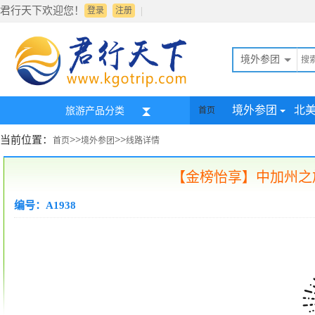
君行天下欢迎您！
|
登录
注册
境外参团
境外参团
北
旅游产品分类
首页
当前位置：
>>
>>
首页
境外参团
线路详情
【金榜怡享】中加州之旅
编号：A1938