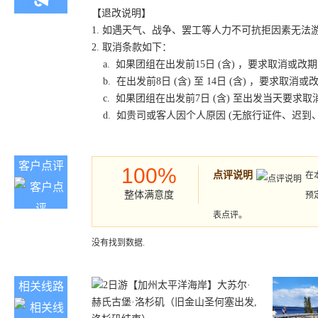
【退改说明】
1. 如遇天气、战争、罢工等人力不可抗拒因素无
2. 取消条款如下：
a. 如果团组在出发前15日 (含) ，要求取消
b. 在出发前8日 (含) 至 14日 (含) ，要
c. 如果团组在出发前7日 (含) 至出发当天要
d. 如贵司或客人因个人原因 (无旅行证件、迟
客户点评
100%
点评说明
在
整体满意度
预
表点评。
没有找到数据.
相关线路