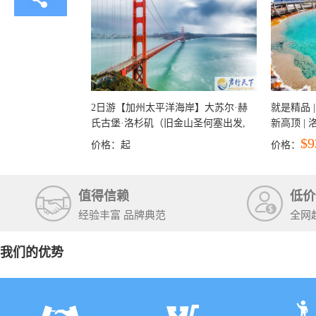
2日游【加州太平洋海岸】大苏尔·赫
就是精品 |
氏古堡·洛杉矶（旧金山圣何塞出发,
新高顶 |
洛杉矶结束）
彩穴+马
$9
价格：
起
价格：
石国家公
+锡安国家
值得信赖
低价
经验丰富 品牌典范
全网
我们的优势