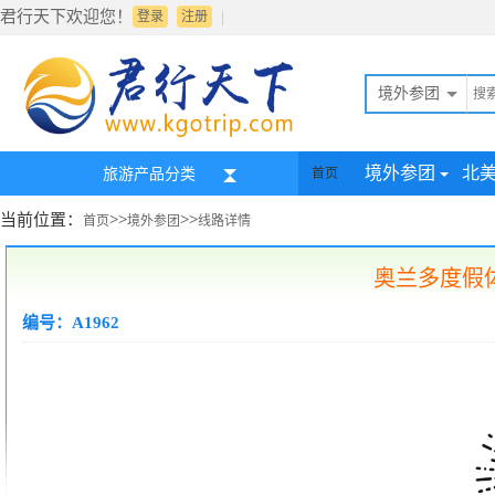
君行天下欢迎您！
|
登录
注册
境外参团
境外参团
北
旅游产品分类
首页
当前位置：
>>
>>
首页
境外参团
线路详情
奥兰多度假
编号：A1962