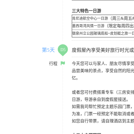
三大特色一日游
（周三&周五
肯尼迪航空中心一日游
（限定每周四
墨西哥湾风情一日游
银泉州立公园玻璃底船+皮划艇之旅一
第5天
D5
度假屋內享受美好旅行时光或
行程
今天您可以与家人、朋友尽情享
品尝美味的茶点，享受自然的阳
忆。
或者您可付费搭乘专车（三房安排
日游，导游亲自到度假屋接送。
如需我司帮忙预定主题乐园门票
为准，门票一经预定不能取消或
如您自行带票，请自理酒店到主