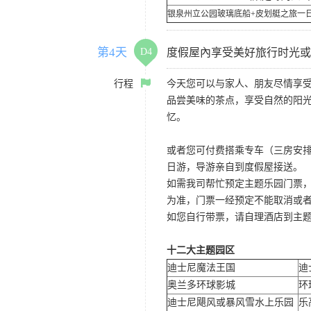
银泉州立公园玻璃底船+皮划艇之旅一
第4天
D4
度假屋內享受美好旅行时光或
行程
今天您可以与家人、朋友尽情享
品尝美味的茶点，享受自然的阳
忆。
或者您可付费搭乘专车（三房安排
日游，导游亲自到度假屋接送。
如需我司帮忙预定主题乐园门票
为准，门票一经预定不能取消或
如您自行带票，请自理酒店到主
十二大主题园区
迪士尼魔法王国
迪
奥兰多环球影城
环
迪士尼飓风或暴风雪水上乐园
乐