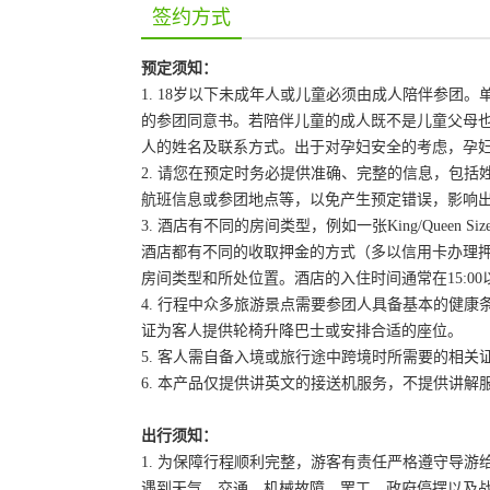
签约方式
预定须知：
1. 18岁以下未成年人或儿童必须由成人陪伴参
的参团同意书。若陪伴儿童的成人既不是儿童父母
人的姓名及联系方式。出于对孕妇安全的考虑，孕妇
2. 请您在预定时务必提供准确、完整的信息，包
航班信息或参团地点等，以免产生预定错误，影响
3. 酒店有不同的房间类型，例如一张King/Queen
酒店都有不同的收取押金的方式（多以信用卡办理
房间类型和所处位置。酒店的入住时间通常在15:00
4. 行程中众多旅游景点需要参团人具备基本的健
证为客人提供轮椅升降巴士或安排合适的座位。
5. 客人需自备入境或旅行途中跨境时所需要的相
6. 本产品仅提供讲英文的接送机服务，不提供讲解
出行须知：
1. 为保障行程顺利完整，游客有责任严格遵守导
遇到天气、交通、机械故障、罢工、政府停摆以及