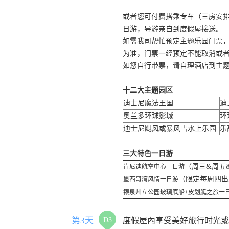
或者您可付费搭乘专车（三房安排
日游，导游亲自到度假屋接送。
如需我司帮忙预定主题乐园门票
为准，门票一经预定不能取消或
如您自行带票，请自理酒店到主
十二大主题园区
迪士尼魔法王国
迪
奥兰多环球影城
环
迪士尼飓风或暴风雪水上乐园
乐
三大特色一日游
（周三&周五
肯尼迪航空中心一日游
（限定每周四
墨西哥湾风情一日游
银泉州立公园玻璃底船+皮划艇之旅一
第3天
D3
度假屋內享受美好旅行时光或