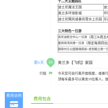
十二大主题园区
迪士尼魔法王国
迪
奥兰多环球影城
环
迪士尼飓风或暴风雪水上乐园
乐
三大特色一日游
（周三&周五
肯尼迪航空中心一日游
（限定每周四
墨西哥湾风情一日游
银泉州立公园玻璃底船+皮划艇之旅一
第6天
D6
奥兰多【飞机】家园
行程
今天您可自行离开度假屋，或者行程
顶每车最多可以乘坐10位客人，
费用说明
费用包含