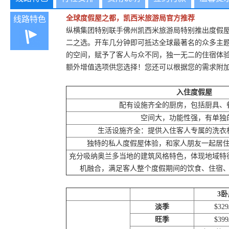
全球度假屋之都，凯西米旅游局官方推荐
线路特色
纵横集团特别联手佛州凯西米旅游局特别推出度假
二之选。开车几分钟即可抵达全球最著名的众多主
的空间，赋予了客人与众不同，独一无二的住宿体
额外增值选项供您选择！您还可以根据您的需求附
入住度假屋
配有设施齐全的厨房，包括厨具、
空间大，功能性强，有单独
生活设施齐全：提供入住客人专属的洗衣
独特的私人度假屋体验，和家人朋友一起居
充分吸纳奥兰多当地的建筑风格特色，体现地域特
机融合，满足客人整个度假期间的饮食、住宿
3卧
淡季
$32
旺季
$39