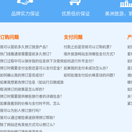
品牌实力保证
优质低价保证
美洲旅游，
订购问题
支付问题
产
我可以提前多久预订旅游产品？
付款之后是否就可以订购机票？
如
热门线路通常需要提前多久预订？
境外旅游网站支持哪些支付方式？
套
预订过程中可以保存我的信息供下次使用
如何进行外币支付？
如
预订时需要支付全款还是可以支付定金？
如果我的支付未成功怎么办？
是
吗？
如何确认我的预订是否成功？
如何处理支付后价格变动的问题？
酒
如果我想更改预订信息（如出行日期或旅
哪
取消预订的政策是怎么样的？
如
客姓名）怎么办？
预订时需要提供哪些旅行者的详细信息？
关
如果我看到的价格与支付时不同，怎么
紧
我可以为别人预订旅行吗？
办？
我可以通过哪些渠道获得预订帮助？
除了网站还有其他方式可以预订么？