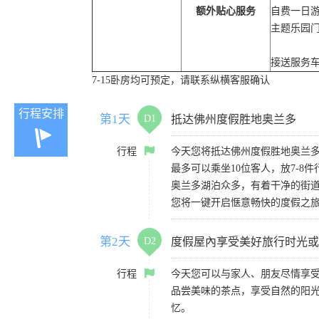
额外贴心服务
自费一日游
主题乐园
接送服务车
7-15卧房均可预定，请联系纵横客服确认
行程安排
第1天
D1
抵达佛州度假胜地奥兰多
行程
今天您将抵达佛州度假胜地奥兰多，
最多可以乘坐10位客人，放7-
奥兰多湖泊众多，有着干净的街道、
您将一键开启惬意畅快的度假之
第2天
D2
度假屋內享受美好旅行时光或
行程
今天您可以与家人、朋友尽情享
品尝美味的茶点，享受自然的阳
忆。