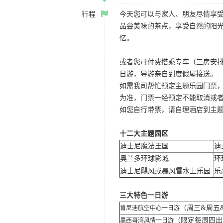
行程
今天您可以与家人、朋友尽情享
品尝美味的茶点，享受自然的阳
忆。
或者您可付费搭乘专车（三房安排
日游，导游亲自到度假屋接送。
如需我司帮忙预定主题乐园门票
为准，门票一经预定不能取消或
如您自行带票，请自理酒店到主
十二大主题园区
迪士尼魔法王国
迪
奥兰多环球影城
环
迪士尼飓风或暴风雪水上乐园
乐
三大特色一日游
（周三&周五
肯尼迪航空中心一日游
（限定每周四
墨西哥湾风情一日游