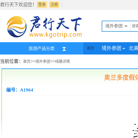
君行天下欢迎您！
|
登录
注册
境外参团
境外参团
北
旅游产品分类
首页
当前位置：
>>
>>
首页
境外参团
线路详情
奥兰多度假
编号：A1964