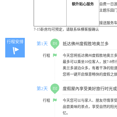
额外贴心服务
自费一日游
主题乐园
接送服务车
7-15卧房均可预定，请联系纵横客服确认
行程安排
第1天
D1
抵达佛州度假胜地奥兰多
行程
今天您将抵达佛州度假胜地奥兰多，
最多可以乘坐10位客人，放7-
奥兰多湖泊众多，有着干净的街道、
您将一键开启惬意畅快的度假之
第2天
D2
度假屋內享受美好旅行时光或
行程
今天您可以与家人、朋友尽情享
品尝美味的茶点，享受自然的阳
忆。