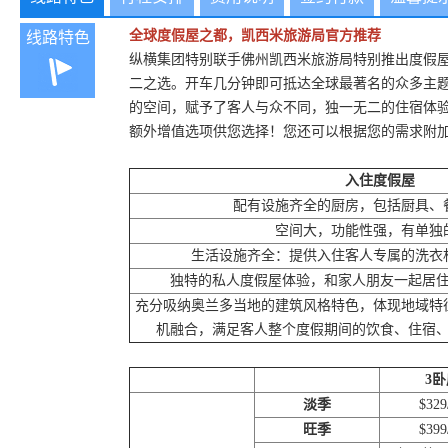
全球度假屋之都，凯西米旅游局官方推荐
线路特色
纵横集团特别联手佛州凯西米旅游局特别推出度假
二之选。开车几分钟即可抵达全球最著名的众多主
的空间，赋予了客人与众不同，独一无二的住宿体
额外增值选项供您选择！您还可以根据您的需求附
入住度假屋
配有设施齐全的厨房，包括厨具、
空间大，功能性强，有单独
生活设施齐全：提供入住客人专属的洗衣
独特的私人度假屋体验，和家人朋友一起居
充分吸纳奥兰多当地的建筑风格特色，体现地域特
机融合，满足客人整个度假期间的饮食、住宿
3卧
淡季
$32
旺季
$39