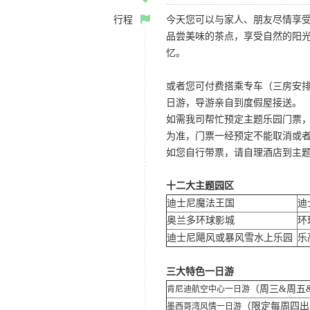
行程
今天您可以与家人、朋友尽情享
品尝美味的茶点，享受自然的阳
忆。
或者您可付费搭乘专车（三房安排
日游，导游亲自到度假屋接送。
如需我司帮忙预定主题乐园门票
为准，门票一经预定不能取消或
如您自行带票，请自理酒店到主
十二大主题园区
迪士尼魔法王国
迪
奥兰多环球影城
环
迪士尼飓风或暴风雪水上乐园
乐
三大特色一日游
（周三&周五
肯尼迪航空中心一日游
（限定每周四
墨西哥湾风情一日游