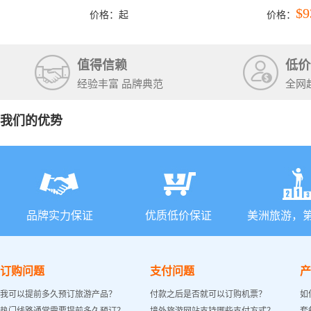
洛杉矶结束）
彩穴+马
$9
价格：
起
价格：
石国家公
+锡安国家
值得信赖
低价
经验丰富 品牌典范
全网
我们的优势
品牌实力保证
优质低价保证
美洲旅游，
订购问题
支付问题
产
我可以提前多久预订旅游产品？
付款之后是否就可以订购机票？
如