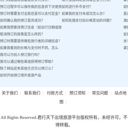
热门线路通常需要提前多久预订？
境外旅游网站支持哪些支付方式？
套
预订过程中可以保存我的信息供下次使用
如何进行外币支付？
如
预订时需要支付全款还是可以支付定金？
如果我的支付未成功怎么办？
是
吗？
如何确认我的预订是否成功？
如何处理支付后价格变动的问题？
酒
如果我想更改预订信息（如出行日期或旅
哪
取消预订的政策是怎么样的？
如
客姓名）怎么办？
预订时需要提供哪些旅行者的详细信息？
关
如果我看到的价格与支付时不同，怎么
紧
我可以为别人预订旅行吗？
办？
我可以通过哪些渠道获得预订帮助？
除了网站还有其他方式可以预订么？
如何开始预订境外旅游产品
|
|
|
|
|
关于我们
联系我们
付款方式
预订须知
常见问题
站点地
|
图
All Rights Reserved.君行天下出境旅游平台版权所有，未经许可，不
得转载。