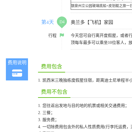
银泉州立公园玻璃底船+皮划艇之旅一
第4天
D4
奥兰多【飞机】家园
行程
今天您可自行离开度假屋，或者行程
顶每车最多可以乘坐10位客人，
费用说明
费用包含
1. 凯西米三晚独栋度假屋住宿，距离迪士尼单程半
费用不包含
1. 您往返出发地与目的地的机票或相关交通费用；
2. 三餐；
3. 服务费；
4. 一切除费用包含外的私人性质费用(行李托运费，