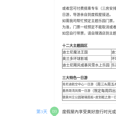
或者您可付费搭乘专车（三房安排
日游，导游亲自到度假屋接送。
如需我司帮忙预定主题乐园门票
为准，门票一经预定不能取消或
如您自行带票，请自理酒店到主
十二大主题园区
迪士尼魔法王国
迪
奥兰多环球影城
环
迪士尼飓风或暴风雪水上乐园
乐
三大特色一日游
（周三&周五
肯尼迪航空中心一日游
（限定每周四
墨西哥湾风情一日游
银泉州立公园玻璃底船+皮划艇之旅一
第3天
D3
度假屋內享受美好旅行时光或