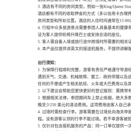
3. 酒店有不同的房间类型，例如一张King/Queen
酒店都有不同的收取押金的方式（多以信用卡办理
房间类型和所处位置。酒店的入住时间通常在15:00
4. 行程中众多旅游景点需要参团人具备基本的健
证为客人提供轮椅升降巴士或安排合适的座位。
5. 客人需自备入境或旅行途中跨境时所需要的相
6. 本产品仅提供讲英文的接送机服务，不提供讲解
出行须知：
1. 为保障行程顺利完整，游客有责任严格遵守导
遇到天气、交通、机械故障、罢工、政府停摆以及
任何的不便或产生相关航班、火车或大巴费用以及
2. 以下建议会帮助您更快更好的登记报到：需携带
3. 根据相关法律，参团期间车上禁止吸烟，绝大
晚至少250 美元的清洁费用。这项费用由客人自
4. 过境时需检查行李。游客需要在过境处向海关
程。没有游客认领的行李不能过境。若不幸游客被
5. 仅针对包含接机服务的产品：同一订单仅提供