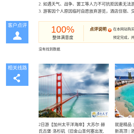
2. 如遇天气、战争、罢工等人力不可抗拒因素无
3. 游客因个人原因临时自愿放弃游览，酒店住宿、
客户点评
100%
点评说明
在本网站购
整体满意度
预定完成，
没有找到数据.
相关线路
2日游【加州太平洋海岸】大苏尔·赫
就是精品 |
氏古堡·洛杉矶（旧金山圣何塞出发,
新高顶 |