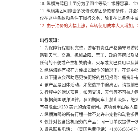
10. 纵横海鸥巴士团分为了四个等级：银榜惠享、
11. 纵横集团可能会多次修改参团条款和条件，
仅在这些条款和条件下履行义务，除非在此条例中
12. 由于油价的大幅上涨，车辆使用成本大大增加，
出行须知：
1. 为保障行程顺利完整，游客有责任严格遵守导
遇到天气、交通、机械故障、罢工、政府停摆以及
任何的不便或产生相关航班、火车或大巴费用以及
2. 纵横海鸥有权在方便出团操作的情况下，在途
3. 以下建议会帮助您更快更好的登记报到：需携带
4. 该产品是团体活动，如您选择中途离团，请提
5. 行程中的赠送项目，如因交通、天气等不可抗
6. 根据美国联邦法律，参团期间车上禁止吸烟，
有每晚至少250 美元的清洁费用。这项费用由客
7. 纵横海鸥的所有行程一律不允许带宠物和动物参
8. 仅针对包含接机服务的产品：同一订单仅提供
9. 紧急联系电话：（美国免费电话）+1(866)585-87