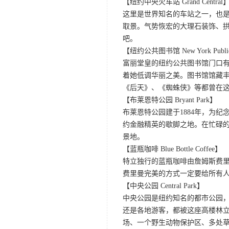
【纽约中央火车站 Grand Central
这里是世界知名的车站之一，也
取景。气势恢宏的大理石装饰、拱形
吧。
【纽约公共图书馆 New York Public 
富丽堂皇的纽约公共图书馆门口
着她低调华丽之美。图书馆馆藏丰
《后天》、《蜘蛛侠》等都曾在
【布莱恩特公园 Bryant Park】
布莱恩特公园建于1884年，为纪念诗人
约金融精英的歇脚之地。在忙碌
景地。
【蓝瓶咖啡 Blue Bottle Coffee】
特立独行的蓝瓶咖啡由詹姆斯费里
费里曼完美的方式一定要给所有
【中央公园 Central Park】
中央公园是纽约知名的都市公园
还是各地游客，都被这座高楼林
场、一个野生动物保护区、多处