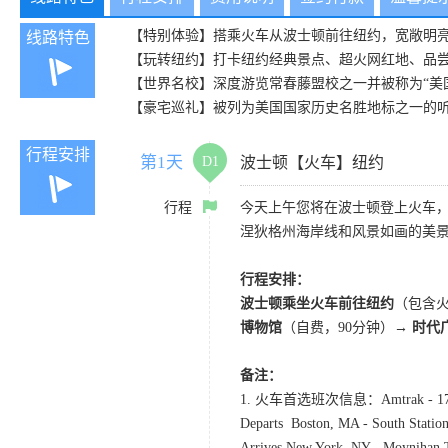
【特别体验】搭乘火车从波士顿前往纽约，宽敞明
线路特色
【玩转纽约】打卡纽约经典景点、超火网红地、品
【世界名校】深度游览常春藤盟校之一并被称为“美
【豪宅巡礼】被列为美国国家历史名胜地标之一的
行程安排
第1天
D1
波士顿【火车】纽约
行程
今天上午您将在波士顿登上火车
涅狄格州海岸线和风景如画的美
行程安排：
波士顿乘坐火车前往纽约
（包含火
博物馆
（自费，90分钟）
→ 时代
备注：
1. 火车首选班次信息：Amtrak - 171 Nor
Departs Boston, MA - South Statio
Arrives New York, NY - Moynihan T