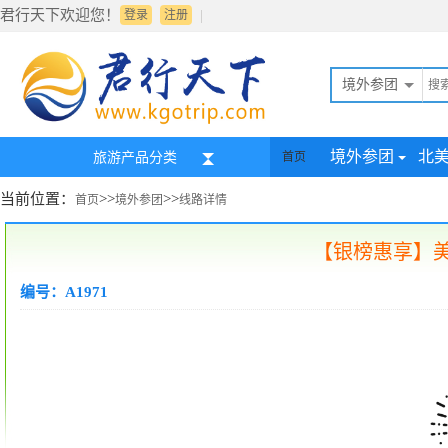
君行天下欢迎您！
|
登录
注册
境外参团
境外参团
北
旅游产品分类
首页
当前位置：
>>
>>
首页
境外参团
线路详情
【银榜惠享】美
编号：A1971