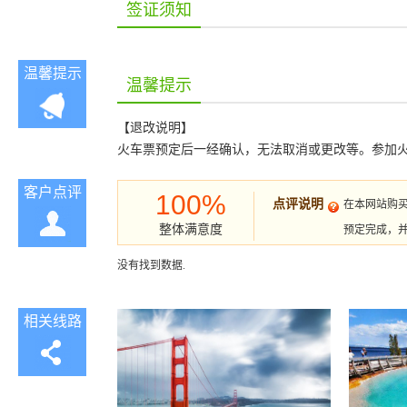
签证须知
温馨提示
温馨提示
【退改说明】
火车票预定后一经确认，无法取消或更改等。参加火车团
客户点评
100%
点评说明
在本网站购
整体满意度
预定完成，
没有找到数据.
相关线路