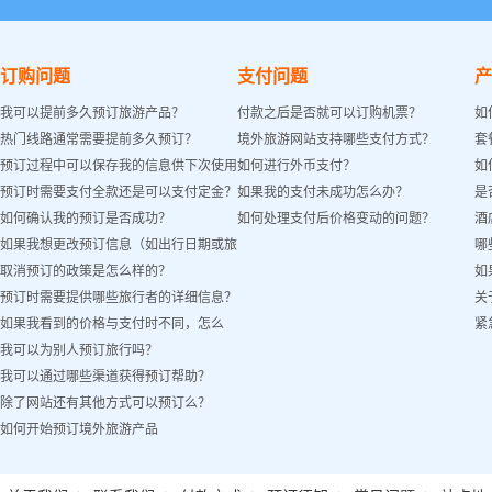
订购问题
支付问题
产
我可以提前多久预订旅游产品？
付款之后是否就可以订购机票？
如
热门线路通常需要提前多久预订？
境外旅游网站支持哪些支付方式？
套
预订过程中可以保存我的信息供下次使用
如何进行外币支付？
如
预订时需要支付全款还是可以支付定金？
如果我的支付未成功怎么办？
是
吗？
如何确认我的预订是否成功？
如何处理支付后价格变动的问题？
酒
如果我想更改预订信息（如出行日期或旅
哪
取消预订的政策是怎么样的？
如
客姓名）怎么办？
预订时需要提供哪些旅行者的详细信息？
关
如果我看到的价格与支付时不同，怎么
紧
我可以为别人预订旅行吗？
办？
我可以通过哪些渠道获得预订帮助？
除了网站还有其他方式可以预订么？
如何开始预订境外旅游产品