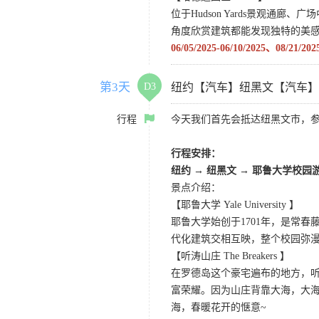
位于Hudson Yards景观通
角度欣赏建筑都能发现独特的美
06/05/2025-06/10/2025、0
第3天
D3
纽约【汽车】纽黑文【汽车
行程
今天我们首先会抵达纽黑文市，
行程安排：
纽约 → 纽黑文 → 耶鲁大学校园
景点介绍：
【耶鲁大学 Yale University 】
耶鲁大学始创于1701年，是常
代化建筑交相互映，整个校园弥
【听涛山庄 The Breakers 】
在罗德岛这个豪宅遍布的地方，听
富荣耀。因为山庄背靠大海，大
海，春暖花开的惬意~