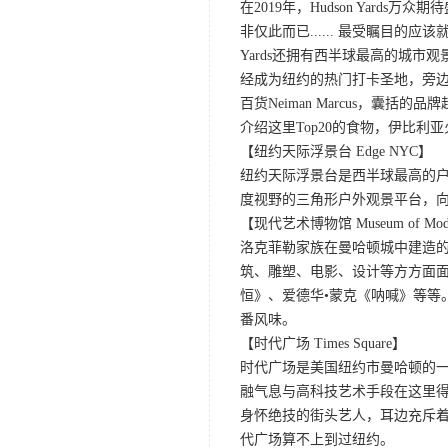
在2019年，Hudson Yard
非仅此而已...... 最受瞩目的应
Yards还拥有西半球最高的城市观景
经成为纽约的热门打卡圣地，旁边的7
百货Neiman Marcus，
介绍这里Top20的食物，伊比
【纽约天际浮景台 Edge NYC】
纽约天际浮景台是西半球最高的户
度视野的三角形户外观景平台，
【现代艺术博物馆 Museum of Mode
洛克菲勒家族在曼哈顿城中建造的
筑、雕塑、电影、设计等方方面
恒》、爱德华•蒙克《呐喊》等等
番风味。
【时代广场 Times Square】
时代广场是美国纽约市曼哈顿的一
融气息与高科技艺术手段在这里
身怀绝技的街头艺人，耳边充斥
代广场算不上到过纽约。