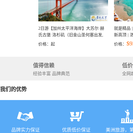
2日游【加州太平洋海岸】大苏尔·赫
就是精品 |
氏古堡·洛杉矶（旧金山圣何塞出发,
新高顶 |
洛杉矶结束）
彩穴+马
$9
价格：
起
价格：
石国家公
+锡安国家
值得信赖
低价
经验丰富 品牌典范
全网
我们的优势
品牌实力保证
优质低价保证
美洲旅游，