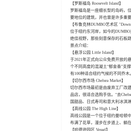
【罗斯福岛 Roosevelt Island】
罗斯福岛是一座细长型的岛屿，
要地位的建筑，并也曾是许多重
【布鲁克林DUMBO艺术区 "Down Under
位于纽约东河岸，如今的DUMB
绝佳视野，那些刻意保存的石板
景点介绍：
【悬浮公园 Little Island】
于2021年正式向公众免费开放
个不同高度的混凝土“郁金香”支
有100种适合纽约气候的不同乔
【切尔西市场 Chelsea Market】
切尔西市场最初是由废弃工厂改
品店，很适合选购手信。“去Chel
国甜品、日式寿司和意大利冰淇
【高线公园 The High Line】
高线公园是一个位于纽约曼哈顿中
布满了花草，漫步在步道上、躺
【哈德逊园区 Vessel】