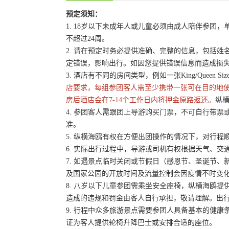
预定须知：
1. 18岁以下未成年人或儿童必须由成人陪伴参
不超过24周。
2. 请在预定时务必提供准确、完整的信息，包括
定错误，影响出行。如因您提供错误信息而造成损
3. 酒店有不同的房间类型，例如一张King/Queen 
店要求，每组参团客人需至少携带一张可在目的地
房后酒店会在7-14个工作日内将押金原路返还。
纵横
4. 参团客人需跟团上导游购买门票，不可自行带票或
准。
5. 纵横海鸥有权在方便出团操作的情况下，对行
6. 实际出行过程中，导游或司机有权根据天气、
7. 如遇景点临时关闭或节假日（感恩节、圣诞节
及国家公园的开放时间及流量控制会因疫情不时变
8. 八岁以下儿童参团需乘坐安全座椅，纵横海鸥提
造成的违规和罚金由客人自行承担，敬请理解。出
9. 行程中众多旅游景点需要参团人具备基本的健
证为客人提供轮椅升降巴士或安排合适的座位。