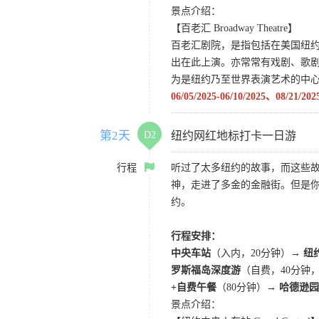
景点介绍：
【百老汇 Broadway Theatre】
百老汇剧院，是指包括在美国纽
出在此上演。亦常常有戏剧、歌
为是纽约乃至世界表演艺术的中
06/05/2025-06/10/2025
第2天
D2
纽约网红地标打卡一日游
行程
听过了太多纽约的故事，而这些
神，走进了多金的金融街。但是
约。
行程安排：
中央车站
（入内，20分钟）
→ 纽
罗斯福岛深度游
（自费，40分钟
+自费午餐
（80分钟）
→ 哈德逊园区 
景点介绍：