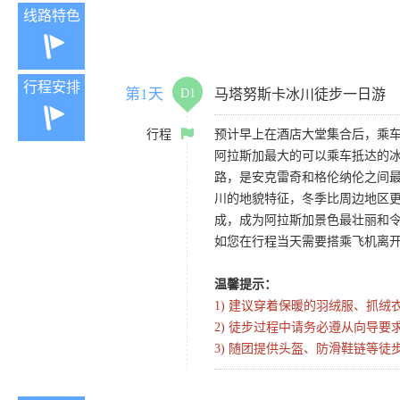
线路特色
行程安排
第1天
D1
马塔努斯卡冰川徒步一日游
行程
预计早上在酒店大堂集合后，乘车前往
阿拉斯加最大的可以乘车抵达的
路，是安克雷奇和格伦纳伦之间
川的地貌特征，冬季比周边地区
成，成为阿拉斯加景色最壮丽和
如您在行程当天需要搭乘飞机离开
温馨提示：
1) 建议穿着保暖的羽绒服、抓
2) 徒步过程中请务必遵从向导
3) 随团提供头盔、防滑鞋链等徒