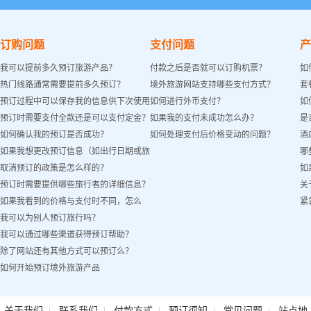
订购问题
支付问题
产
我可以提前多久预订旅游产品？
付款之后是否就可以订购机票？
如
热门线路通常需要提前多久预订？
境外旅游网站支持哪些支付方式？
套
预订过程中可以保存我的信息供下次使用
如何进行外币支付？
如
预订时需要支付全款还是可以支付定金？
如果我的支付未成功怎么办？
是
吗？
如何确认我的预订是否成功？
如何处理支付后价格变动的问题？
酒
如果我想更改预订信息（如出行日期或旅
哪
取消预订的政策是怎么样的？
如
客姓名）怎么办？
预订时需要提供哪些旅行者的详细信息？
关
如果我看到的价格与支付时不同，怎么
紧
我可以为别人预订旅行吗？
办？
我可以通过哪些渠道获得预订帮助？
除了网站还有其他方式可以预订么？
如何开始预订境外旅游产品
|
|
|
|
|
关于我们
联系我们
付款方式
预订须知
常见问题
站点地