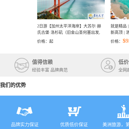
2日游【加州太平洋海岸】大苏尔·赫
就是精品 |
氏古堡·洛杉矶（旧金山圣何塞出发,
新高顶 |
洛杉矶结束）
彩穴+马
$9
价格：
起
价格：
石国家公
+锡安国家
值得信赖
低价
经验丰富 品牌典范
全网
我们的优势
品牌实力保证
优质低价保证
美洲旅游，