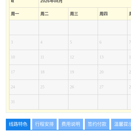
«
2026年08月
周一
周二
周三
周四
3
4
5
6
7
10
11
12
13
1
17
18
19
20
2
24
25
26
27
2
31
线路特色
行程安排
费用说明
签约付款
温馨提