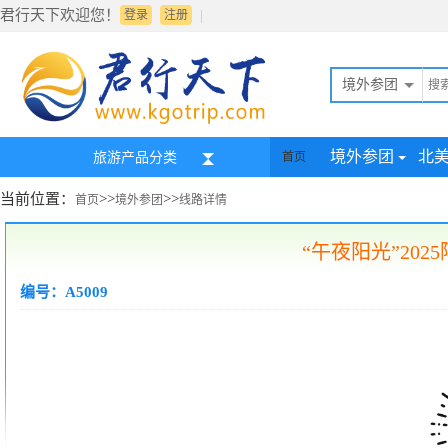
君行天下欢迎您！
|
登录
注册
境外参团
境外参团
北
旅游产品分类
首页
当前位置：
>>
>>
首页
境外参团
线路详情
“午夜阳光”20
编号：A5009