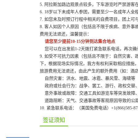
5. 阿拉斯加路边观景点较多，下车游览时严禁游
6. 18岁以下未成年人参团，需要至少一名成年人
7. 如您未及时预订行程中相关的自费项目，团上
8. 客人如因个人原因（包括且不限于疾病、意外
费用无法退还，温馨提示：
请您至少提前10-15分钟到达集合地点
您可以在出发前1-2天拨打紧急联系电话，再次确
9. 如受不可抗力因素（包括且不限于：自然灾害
下，根据现场实际情况，我方有权利采取相应措施
旅游费用无法退还，由此产生的额外费用（如：酒
自然灾害：洪水、地震、冰雹、暴风雪、海啸等
政府或社会行为：战争、罢工、游行、政权交替、
意外事故或故障：交通工具如游览车等突发故障、
道路阻断：天气、交通事故等客观原因导致的公
10. 紧急联系电话：（美国免费电话）+1(866)585-87
签证须知