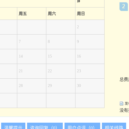
»
周五
周六
周日
2
7
8
9
14
15
16
21
22
23
总费
28
29
30
发
没有
温馨提示
咨询回复（0）
用户点评（0）
相关线路