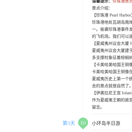
温馨提示：
珍珠港景
景点介绍：
【珍珠港 Pearl Harbo
珍珠港地处瓦胡岛南
一。偷袭珍珠港事件发
的飞机场。我们可以遥
【夏威夷州议会大厦 Hawaii
夏威夷州议会大厦建于
多支撑柱象征着棕榈
【卡美哈美哈国王铜像 Kame
卡美哈美哈国王铜像
夏威夷历史上第一个
去的景点就很自然了
【伊奧拉尼王宮 Iolani 
作为夏威夷王朝的故
留念。
第3天
D3
小环岛半日游