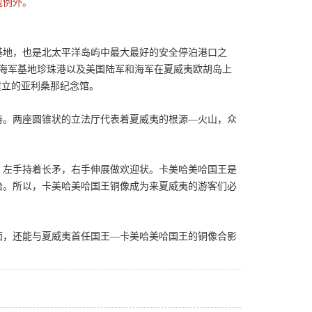
包例外。
基地，也是北太平洋岛屿中最大最好的安全停泊港口之
美国海军基地珍珠港以及美国陆军和海军在夏威夷欧胡岛上
建立的亚利桑那纪念馆。
独特。两座圆锥状的立法厅代表着夏威夷的根源—火山，众
，左手持着长矛，右手伸展做欢迎状。卡美哈美哈国王是
治。所以，卡美哈美哈国王铜像成为来夏威夷的游客们必
面，还能与夏威夷首任国王—卡美哈美哈国王的铜像合影