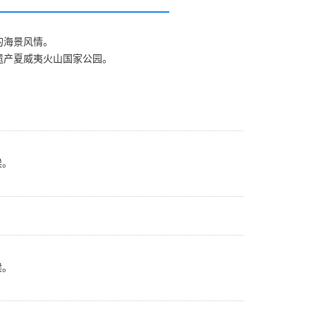
的海景风情。
遗产夏威夷火山国家公园。
候。
候。