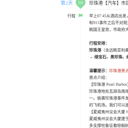
第2天
D2
珍珠港【汽车】市
行程
早上07:45从酒店
和911事件之后不
眺国王皇宫，市政府大
行程安排：
珍珠港
（含远眺亚利
→
绿宝石、黑珍珠、
温馨提示：
珍珠港景
景点介绍：
【珍珠港 Pearl Harbo
珍珠港地处瓦胡岛南
一。偷袭珍珠港事件发
的飞机场。我们可以遥
【夏威夷州议会大厦 Hawaii
夏威夷州议会大厦建于
多支撑柱象征着棕榈