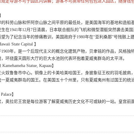
点规定导游不可于园区内讲解；游客不可携带任何包包进入园区，随身钱
r】
岸的科劳山脉和怀阿奈山脉之间平原的最低处，是美国海军的基地和造船
生在1941年12月7日清晨，日本联合舰队的飞机和微型潜艇突然袭击
望为了纪念当年的惨痛教训，美国政府于1980年在“亚利桑那”号残骸上
 State Capital 】
1969年，是一个后现代主义的概念化建筑产物，贝聿铭的作品，风格
树，环绕露天圆形大厅的巨大水池则代表环抱着夏威夷群岛的太平洋。
hameha Statue, Kapaau】
在火奴鲁鲁市中心。铜像上的卡美哈美哈国王，身披象征王权的羽毛披肩
统一夏威夷群岛的国王。在美国五十个州里，只有夏威夷州有过国王的统
。
Palace】
宫，奥拉尼王宫是每位游客了解夏威夷历史文化不可或缺的一站。皇宫前