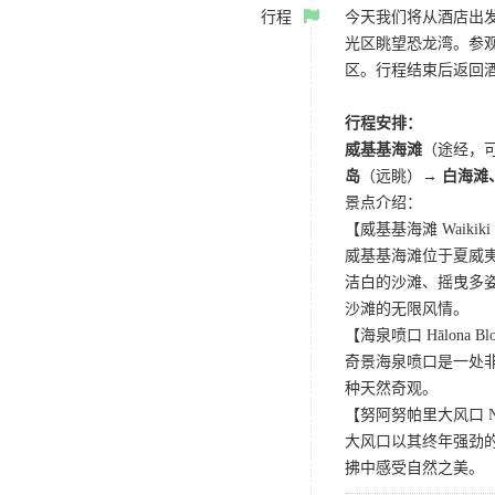
行程
今天我们将从酒店出
光区眺望恐龙湾。参
区。行程结束后返回
行程安排：
威基基海滩
（途经，
岛
（远眺）→
白海滩
景点介绍：
【威基基海滩 Waikiki 
威基基海滩位于夏威夷
洁白的沙滩、摇曳多
沙滩的无限风情。
【海泉喷口 Hālona Blo
奇景海泉喷口是一处
种天然奇观。
【努阿努帕里大风口 Nuuan
大风口以其终年强劲
拂中感受自然之美。