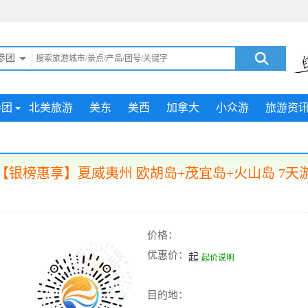
参团
参团
北美旅游
美东
美西
加拿大
小众游
旅游资
【银榜惠享】夏威夷州 欧胡岛+茂宜岛+火山岛 7天
价格：
优惠价：
起
起价说明
目的地：