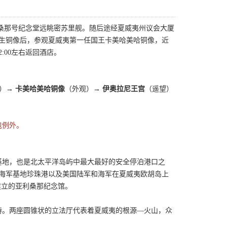
利桑那号纪念堂远眺密苏里舰。随后途经夏威夷州议会大厦
先生铜像后，参观夏威夷第一任国王卡美哈美哈铜像，近
:00左右返回酒店。
经）→
卡美哈美哈铜像
（外观）→
伊奥拉尼王宫
（遥望）
包例外。
基地，也是北太平洋岛屿中最大最好的安全停泊港口之
美国海军基地珍珠港以及美国陆军和海军在夏威夷欧胡岛上
建立的亚利桑那纪念馆。
独特。两座圆锥状的立法厅代表着夏威夷的根源—火山，众