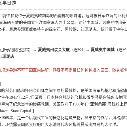
区半日游
出发，前往参观位于夏威夷欧胡岛的西南部的珍珠港，远眺被日军炸沉的亚
对观光车辆开放的美国太平洋国家军人烈士公墓。途经中国城，远眺孙中山
楼，最后参观夏威夷特有的绿宝石、黑珍珠、红珊瑚店。我们将于中午12
桑那号战舰纪念馆）→
夏威夷州议会大厦
（途经）→
夏威夷中国城
（途
红珊瑚店
点规定导游不可于园区内讲解；游客不可携带任何包包进入园区，随身钱
r】
岸的科劳山脉和怀阿奈山脉之间平原的最低处，是美国海军的基地和造船
生在1941年12月7日清晨，日本联合舰队的飞机和微型潜艇突然袭击
望为了纪念当年的惨痛教训，美国政府于1980年在“亚利桑那”号残骸上
 State Capital 】
1969年，是一个后现代主义的概念化建筑产物，贝聿铭的作品，风格
树，环绕露天圆形大厅的巨大水池则代表环抱着夏威夷群岛的太平洋。