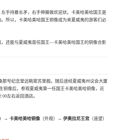
，左手持着长矛，右手伸展做欢迎状。卡美哈美哈国王是
治。所以，卡美哈美哈国王铜像成为来夏威夷的游客们必
面，还能与夏威夷首任国王—卡美哈美哈国王的铜像合影
利桑那号纪念堂远眺密苏里舰。随后途经夏威夷州议会大厦
先生铜像后，参观夏威夷第一任国王卡美哈美哈铜像，近
:00左右返回酒店。
经）→
卡美哈美哈铜像
（外观）→
伊奥拉尼王宫
（遥望）