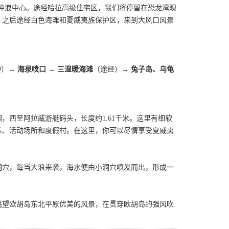
冲浪中心。途经哈拉高级住宅区，我们将停留在恐龙湾观
。之后途经白色海滩和夏威夷族保护区，来到大风口风景
钟）→
海泉喷口
→
三温暖海滩
（途经）→
兔子岛、乌龟
西至阿拉威游艇码头，长度约1.61千米。这里有细软
乐、活动场所和度假村。在这里，你可以尽情享受夏威夷
洞穴，每当大浪来袭，海水便由小洞穴喷发而出，形成一
眺望欧胡岛东北平原优美的风景，在贯穿欧胡岛的强风吹