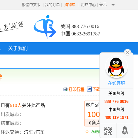
|
|
|
|
美元
繁體中文版
我的订单
购物车
用户中心
美国 888-776-0016
中国 0633-3691787
讯
关于我们
游
在线客服
下载行程
美国热线
888-776-0016
客户满意度
已有
610人
关注此产品
中国热线
100%
出发城市：
400-119-1971
0条点评
结束城市：
往返交通：
汽车 /汽车
收藏此线路