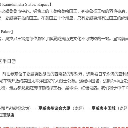
hameha Statue, Kapaau】
在火奴鲁鲁市中心。铜像上的卡美哈美哈国王，身披象征王权的羽毛披肩
统一夏威夷群岛的国王。在美国五十个州里，只有夏威夷州有过国王的统
。
Palace】
宫，奥拉尼王宫是每位游客了解夏威夷历史文化不可或缺的一站。皇宫前
区半日游
出发，前往参观位于夏威夷欧胡岛的西南部的珍珠港，远眺被日军炸沉的亚
对观光车辆开放的美国太平洋国家军人烈士公墓。途经中国城，远眺孙中山
楼，最后参观夏威夷特有的绿宝石、黑珍珠、红珊瑚店。我们将于中午12
桑那号战舰纪念馆）→
夏威夷州议会大厦
（途经）→
夏威夷中国城
（途
红珊瑚店