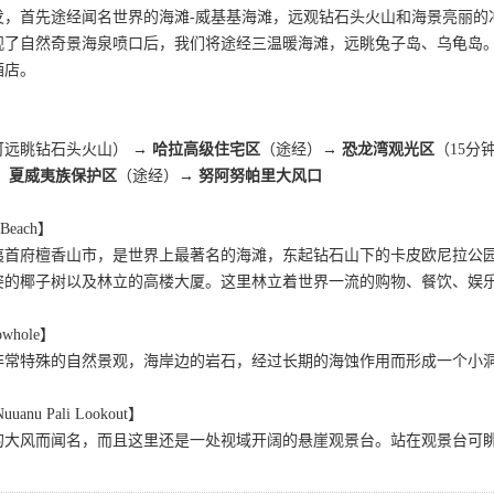
发，首先途经闻名世界的海滩-威基基海滩，远观钻石头火山和海景亮丽的
观了自然奇景海泉喷口后，我们将途经三温暖海滩，远眺兔子岛、乌龟岛
酒店。
可远眺钻石头火山） →
哈拉高级住宅区
（途经）→
恐龙湾观光区
（15分
、夏威夷族保护区
（途经）→
努阿努帕里大风口
Beach】
首府檀香山市，是世界上最著名的海滩，东起钻石山下的卡皮欧尼拉公园，
姿的椰子树以及林立的高楼大厦。这里林立着世界一流的购物、餐饮、娱
whole】
非常特殊的自然景观，海岸边的岩石，经过长期的海蚀作用而形成一个小
u Pali Lookout】
的大风而闻名，而且这里还是一处视域开阔的悬崖观景台。站在观景台可