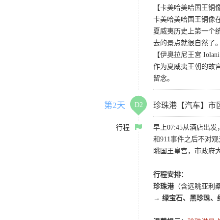
【卡美哈美哈国王铜像 Kame
卡美哈美哈国王铜像
夏威夷历史上第一个
去的景点就很自然了
【伊奧拉尼王宮 Iolani 
作为夏威夷王朝的故
留念。
第2天
D2
珍珠港【汽车】市
行程
早上07:45从酒店
和911事件之后不
眺国王皇宫，市政府大
行程安排：
珍珠港
（含远眺亚利
→
绿宝石、黑珍珠、