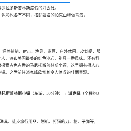
科罗拉多斯普林斯度假的好去处。
，色彩也各有不同，搭配著名的帕克山峰做背景，
品店，涵盖捕猎、射击、渔具、露营、户外休闲、皮划艇、服
宜人，遍布美国最美的红色沙岩，别具一番风味。还有科
后探索古色古香的马尼托斯普林斯小镇，这里拥有摄人心
小镇。之后前往派克峰欣赏其令人惊叹的壮丽景观。
尼托斯普林斯小镇
（车游，30分钟）
→ 派克峰
（全程约3
鱼的渔具、徒步旅行用品、划船、打猎的刀、枪、子弹等，