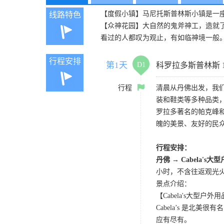
【度假小镇】马尼托斯普林斯小镇是一
线路特色
【众神花园】大自然的鬼斧神工，造就
看过的人都叹为观止，有如临神境一般
行程安排
第1天
D1
科罗拉多斯普林斯 
行程
清晨从丹佛出发，我们
装和鞋类等多种品类
罗拉多著名的帕克峰
魄的美景、友好的民
行程安排：
丹佛 → Cabela's
小时，不含往返观光
景点介绍：
【Cabela's大型户外用品店 C
Cabela’s 是
应有尽有。