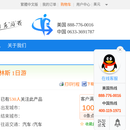
|
|
|
|
美元
繁體中文版
我的订单
购物车
用户中心
美国 888-776-0016
中国 0633-3691787
讯
关于我们
林斯 1日游
在线客服
下载行程
美国热线
888-776-0016
客户满意度
已有
530人
关注此产品
中国热线
100%
出发城市：
400-119-1971
0条点评
结束城市：
往返交通：
汽车 /汽车
收藏此线路