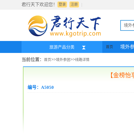
君行天下欢迎您！
|
登录
注册
境外
境外
旅游产品分类
首页
当前位置：
>>
>>
首页
境外参团
线路详情
【金榜怡享
编号：A5050