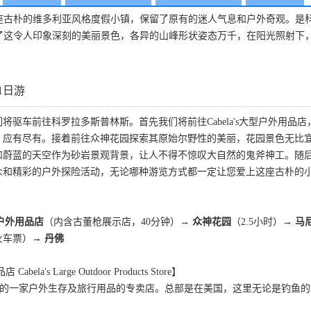
座古朴的维多利亚风格度假小镇，保留了原有的迷人气息和户外奇观。是
了这令人印象深刻的美丽景色，各异的山峰形状姿态万千，在阳光照射下
。
1日游
将驱车前往科罗拉多斯普林斯。首先我们将前往Cabela's大型户外用
，应有尽有。接着前往众神花园探索其原始尔野性的美丽，花园景色无比
和蔚蓝的天空作为砂岩景观背景，让人不得不惊叹大自然的鬼斧神工。随
众和精彩的户外探险活动，无论哪种游览方式都一定让您爱上这座古朴的
大型户外用品店
（内含古董枪展示店，40分钟）→
众神花园
（2.5小时）
→ 马
火车票）
→ 丹佛
abela's Large Outdoor Products Store】
北美很有名的一家户外生存及旅行用品的专卖店。总部是在美国，这里无论是钓