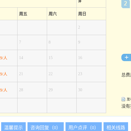
»
周五
周六
周日
2
7
8
9
14
15
16
19/人
21
22
23
19/人
总费
28
29
30
19/人
发
没有
温馨提示
咨询回复（0）
用户点评（0）
相关线路