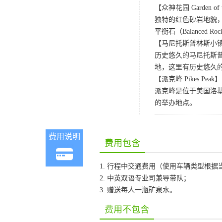
【众神花园 Garden of t
独特的红色砂岩地貌，形
平衡石（Balance
【马尼托斯普林斯小镇 Man
历史悠久的马尼托斯
地，这里有历史悠久
【派克峰 Pikes Peak】
派克峰是位于美国洛
的举办地点。​
费用说明
费用包含
1. 行程中交通费用（使用车辆类型根据
2. 中英双语专业司兼导带队；
3. 赠送每人一瓶矿泉水。
费用不包含