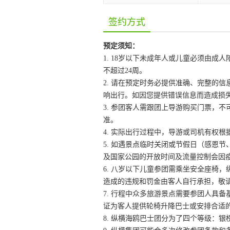
签约方式
预定须知：
1. 18岁以下未成年人或儿童必须由
不超过24周。
2. 请在预定时务必提供准确、完整的
响出行。如因您提供错误信息而造成损
3. 参团客人需跟团上导游购买门票，不
准。
4. 实际出行过程中，导游或司机有权
5. 如遇景点临时关闭或节假日（感恩
及国家公园的开放时间及流量控制会因
6. 八岁以下儿童参团需乘坐安全座椅，
造成的违规和罚金由客人自行承担，敬
7. 行程中众多旅游景点需要参团人具
证为客人提供轮椅升降巴士或安排合适
8. 纵横海鸥巴士团分为了四个等级：