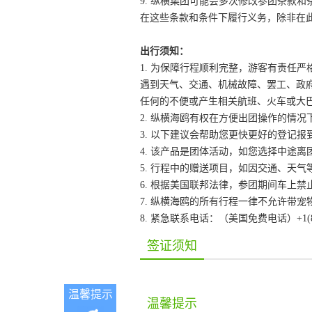
9. 纵横集团可能会多次修改参团条款
在这些条款和条件下履行义务，除非在
出行须知：
1. 为保障行程顺利完整，游客有责任
遇到天气、交通、机械故障、罢工、政
任何的不便或产生相关航班、火车或大
2. 纵横海鸥有权在方便出团操作的情
3. 以下建议会帮助您更快更好的登记报
4. 该产品是团体活动，如您选择中途
5. 行程中的赠送项目，如因交通、天
6. 根据美国联邦法律，参团期间车上
7. 纵横海鸥的所有行程一律不允许带宠
8. 紧急联系电话：（美国免费电话）+1(866
签证须知
温馨提示
温馨提示