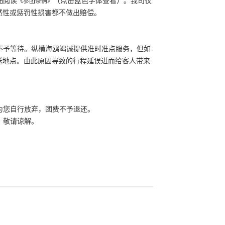
细阅读
（点击蓝色字体查看）。我司仅
《参团条例》
然性或惩罚性损害都不做出赔偿。
开不予等待。纵横海鸥竭诚提供准时准点服务，但如
送地点。由此原因导致的行程延误进而给客人带来
为您自行放弃，团费不予退还。
，敬请谅解。