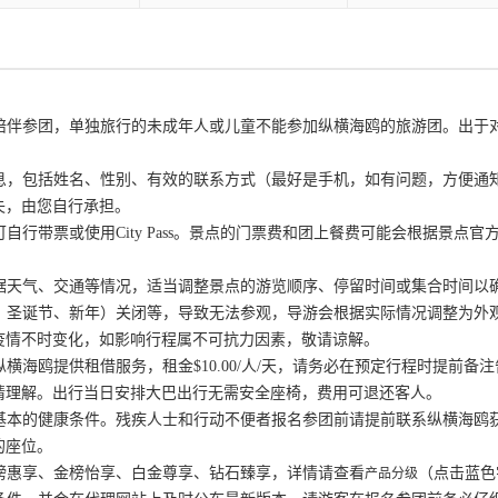
成人陪伴参团，单独旅行的未成年人或儿童不能参加纵横海鸥的旅游团。出
信息，包括姓名、性别、有效的联系方式（最好是手机，如有问题，方便
失，由您自行承担。
可自行带票或使用City Pass。景点的门票费和团上餐费可能会根据景
根据天气、交通等情况，适当调整景点的游览顺序、停留时间或集合时间以
节、圣诞节、新年）关闭等，导致无法参观，导游会根据实际情况调整为
疫情不时变化，如影响行程属不可抗力因素，敬请谅解。
纵横海鸥提供租借服务，租金$10.00/人/天，请务必在预定行程时提前
请理解。出行当日安排大巴出行无需安全座椅，费用可退还客人。
备基本的健康条件。残疾人士和行动不便者报名参团前请提前联系纵横海
的座位。
银榜惠享、金榜怡享、白金尊享、钻石臻享，详情请查看
（点击蓝色
产品分级