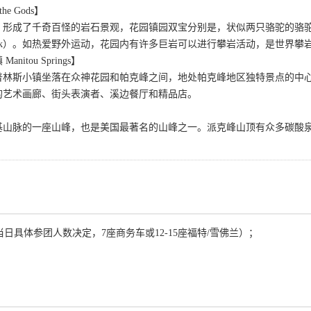
he Gods】
成了千奇百怪的岩石景观，花园镇园双宝分别是，状似两只骆驼的骆驼之吻（Ki
d Rock）。如热爱野外运动，花园内有许多巨岩可以进行攀岩活动，是世界
itou Springs】
普林斯小镇坐落在众神花园和帕克峰之间，地处帕克峰地区独特景点的中
的艺术画廊、街头表演者、溪边餐厅和精品店。
基山脉的一座山峰，也是美国最著名的山峰之一。派克峰山顶有众多碳酸
当日具体参团人数决定，7座商务车或12-15座福特/雪佛兰）；