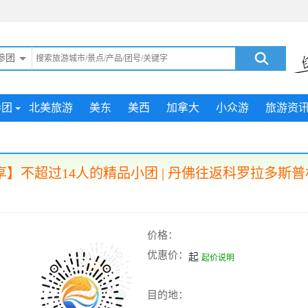
参团
参团
北美旅游
美东
美西
加拿大
小众游
旅游资
】不超过14人的精品小团 | 丹佛往返科罗拉多斯普
价格：
优惠价：
起
起价说明
目的地：