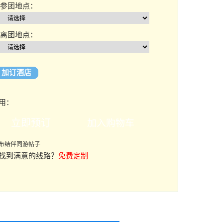
参团地点：
离团地点：
加订酒店
用：
布结伴同游帖子
找到满意的线路？
免费定制