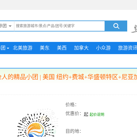
参团
参团
北美旅游
美东
美西
加拿大
小众游
旅游资
人的精品小团 | 美国 纽约+费城+华盛顿特区+尼亚
价格：
优惠价：
起
起价说明
目的地：