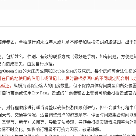
成人陪伴参团，单独旅行的未成年人或儿童不能参加纵横海鸥的旅游团。出
信息，包括姓名、性别、有效的联系方式（最好是手机，如有问题，方便
息而造成损失，由您自行承担。
/Queen Size的大床房或两张Double Size的双床房。每个房间可合法
可在目的地使用的信用卡或借记卡，届时需根据酒店的不同规定配合刷卡
路返还。
纵横海鸥保证客人的用房数量，但不保障具体房间类型和所处位置。
可自行带票或使用City Pass。景点的门票费和团上餐费可能会根据景
况下，对行程顺序进行适当调整以确保旅游团顺利进行，但不会减少行程中
根据天气、交通等情况，适当调整景点的游览顺序、停留时间或集合时间以
节、圣诞节、新年）关闭等，导致无法参观，导游会根据实际情况调整为
疫情不时变化，如影响行程属不可抗力因素，敬请谅解。