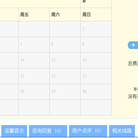
»
周五
周六
周日
2
7
8
9
14
15
16
总费
21
22
23
发
28
29
30
没有
温馨提示
咨询回复（0）
用户点评（0）
相关线路