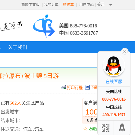
|
|
|
|
美元
繁體中文版
我的订单
购物车
用户中心
美国 888-776-0016
中国 0633-3691787
讯
关于我们
加拉瀑布+波士顿 5日游
在线客服
下载行程
美国热线
888-776-0016
客户满意度
已有
602人
关注此产品
中国热线
100%
出发城市：
400-119-1971
0条点评
结束城市：
往返交通：
汽车 /汽车
收藏此线路