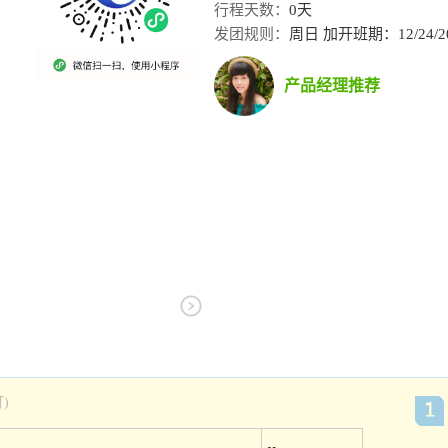
行程天数：
0天
发团规则：
周日 加开班期：12/24
产品经理推荐
)