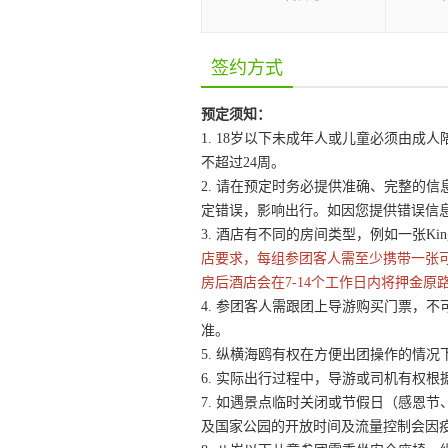
签约方式
预定须知：
1. 18岁以下未成年人或儿童必须由
不超过24周。
2. 请在预定时务必提供准确、完整的
定错误，影响出行。如因您提供错误信
3. 酒店有不同的房间类型，例如一张King
店要求，每组参团客人需至少携带一张
房后酒店会在7-14个工作日内将押金原
4. 参团客人需跟团上导游购买门票，不
准。
5. 纵横海鸥有权在方便出团操作的情
6. 实际出行过程中，导游或司机有权
7. 如遇景点临时关闭或节假日（感恩
及国家公园的开放时间及流量控制会因