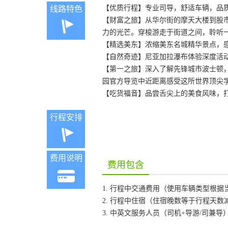
【优质行程】专业司导，舒适车辆，品质
线路特色
【财富之旅】从华尔街的摩天大楼到股
力的光芒。穿梭游走于街道之间，聆听
【精选美东】浓缩美东名城精华景点，
【自然奇迹】尼亚加拉瀑布体验深度活
【第一之旅】深入了解先锋城市波士顿
园官方导览中近距离感受这所世界顶尖
【吃货福音】品尝舌尖上的美食风味，
行程安排
费用说明
费用包含
1. 行程中交通费用（使用车辆类型根
2. 行程中住宿（住宿晚数等于行程天数
3. 中英文服务人员（司机+导游/司兼导