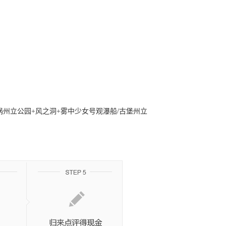
涡州立公园+风之洞+雾中少女号观瀑船/古堡州立