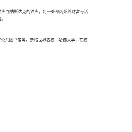
钟声到纳斯达克的钟声，每一处都闪烁着财富与活
蕴。
市公共图书馆等。亲临世界名校—哈佛大学，在校