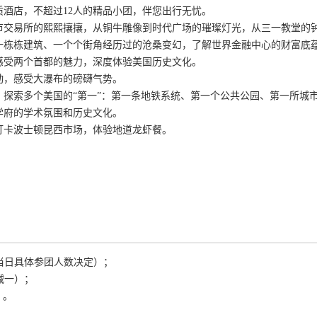
酒店，不超过12人的精品小团，伴您出行无忧。
市交易所的熙熙攘攘，从铜牛雕像到时代广场的璀璨灯光，从三一教堂的
一栋栋建筑、一个个街角经历过的沧桑变幻，了解世界金融中心的财富底
感受两个首都的魅力，深度体验美国历史文化。
动，感受大瀑布的磅礴气势。
，探索多个美国的“第一”：第一条地铁系统、第一个公共公园、第一所城
学府的学术氛围和历史文化。
打卡波士顿昆西市场，体验地道龙虾餐。
据当日具体参团人数决定）；
减一）；
）。