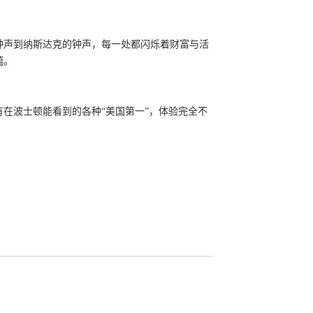
。
钟声到纳斯达克的钟声，每一处都闪烁着财富与活
蕴。
在波士顿能看到的各种“美国第一”，体验完全不