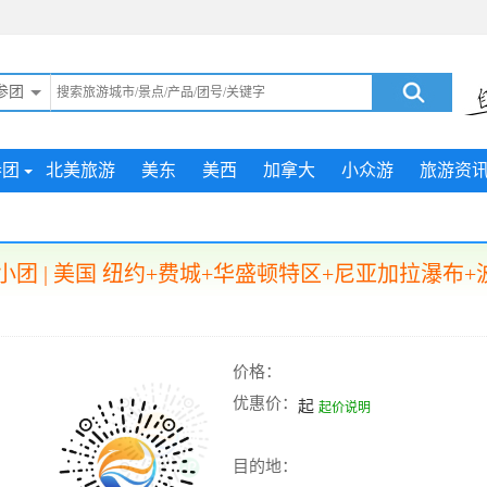
参团
参团
北美旅游
美东
美西
加拿大
小众游
旅游资
团 | 美国 纽约+费城+华盛顿特区+尼亚加拉瀑布
价格：
优惠价：
起
起价说明
目的地：