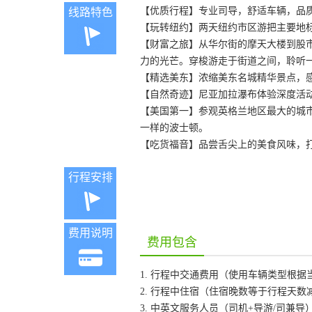
【优质行程】专业司导，舒适车辆，品质
线路特色
【玩转纽约】两天纽约市区游把主要地
【财富之旅】从华尔街的摩天大楼到股
力的光芒。穿梭游走于街道之间，聆听
【精选美东】浓缩美东名城精华景点，
【自然奇迹】尼亚加拉瀑布体验深度活
【美国第一】参观英格兰地区最大的城
一样的波士顿。
【吃货福音】品尝舌尖上的美食风味，
行程安排
费用说明
费用包含
1. 行程中交通费用（使用车辆类型根
2. 行程中住宿（住宿晚数等于行程天数
3. 中英文服务人员（司机+导游/司兼导