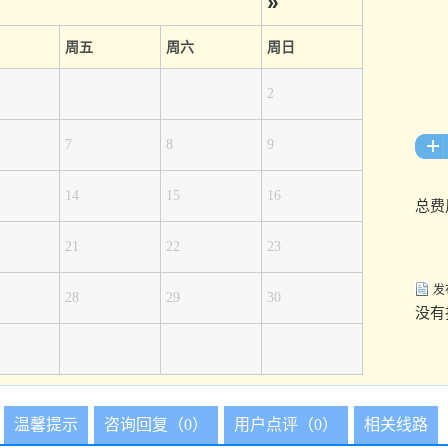
»
周五
周六
周日
2
7
8
9
14
15
16
总费
21
22
23
发
28
29
30
没有
温馨提示
咨询回复（0）
用户点评（0）
相关线路