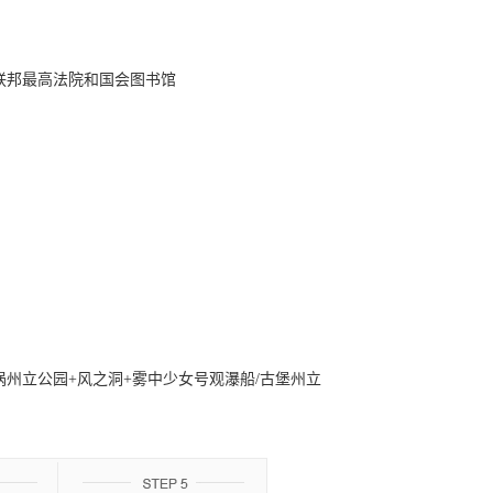
联邦最高法院和国会图书馆
涡州立公园+风之洞+雾中少女号观瀑船/古堡州立