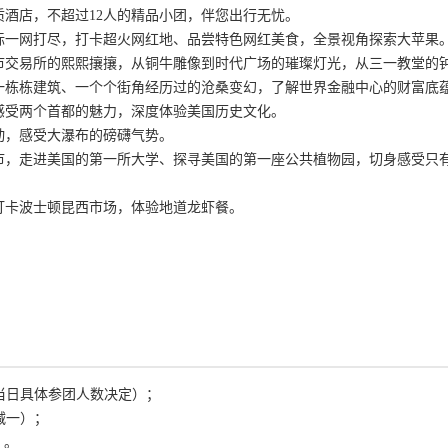
酒店，不超过12人的精品小团，伴您出行无忧。
标一网打尽，打卡超火网红地、品尝特色网红美食，全景视角探索大苹果
市交易所的熙熙攘攘，从铜牛雕像到时代广场的璀璨灯光，从三一教堂的
一栋栋建筑、一个个街角经历过的沧桑变幻，了解世界金融中心的财富底
感受两个首都的魅力，深度体验美国历史文化。
动，感受大瀑布的磅礴气势。
市，走进美国的第一所大学、探寻美国的第一座公共植物园，切身感受只有
打卡波士顿昆西市场，体验地道龙虾餐。
据当日具体参团人数决定）；
减一）；
）。