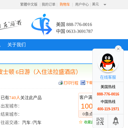
|
|
|
|
美元
繁體中文版
我的订单
购物车
用户中心
美国 888-776-0016
中国 0633-3691787
讯
关于我们
+波士顿 6日游（入住法拉盛酒店）
在线客服
下载行程
美国热线
888-776-0016
客户满意度
已有
740人
关注此产品
中国热线
100%
出发城市：
400-119-1971
0条点评
结束城市：
往返交通：
汽车 /汽车
收藏此线路