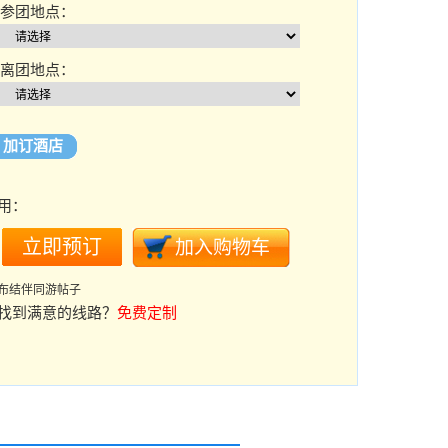
参团地点：
离团地点：
加订酒店
用：
布结伴同游帖子
找到满意的线路？
免费定制