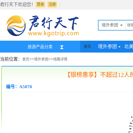
君行天下欢迎您！
|
登录
注册
境外参团
境外参团
北
旅游产品分类
首页
当前位置：
>>
>>
首页
境外参团
线路详情
【银榜惠享】不超过12人的
编号：A5070