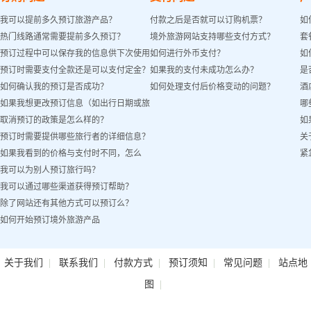
我可以提前多久预订旅游产品？
付款之后是否就可以订购机票？
如
热门线路通常需要提前多久预订？
境外旅游网站支持哪些支付方式？
套
预订过程中可以保存我的信息供下次使用
如何进行外币支付？
如
预订时需要支付全款还是可以支付定金？
如果我的支付未成功怎么办？
是
吗？
如何确认我的预订是否成功？
如何处理支付后价格变动的问题？
酒
如果我想更改预订信息（如出行日期或旅
哪
取消预订的政策是怎么样的？
如
客姓名）怎么办？
预订时需要提供哪些旅行者的详细信息？
关
如果我看到的价格与支付时不同，怎么
紧
我可以为别人预订旅行吗？
办？
我可以通过哪些渠道获得预订帮助？
除了网站还有其他方式可以预订么？
如何开始预订境外旅游产品
|
|
|
|
|
关于我们
联系我们
付款方式
预订须知
常见问题
站点地
|
图