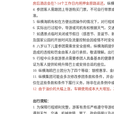
房后酒店会在7-14个工作日内将押金原路返还。
纵横
4. 参团客人需跟团上导游购买门票，不可自行带票或
准。
5. 纵横海鸥有权在方便出团操作的情况下，对行
6. 实际出行过程中，导游或司机有权根据天气、
7. 如遇景点临时关闭或节假日（感恩节、圣诞节
及国家公园的开放时间及流量控制会因疫情不时变
8. 八岁以下儿童参团需乘坐安全座椅，纵横海鸥提
造成的违规和罚金由客人自行承担，敬请理解。出
9. 行程中众多旅游景点需要参团人具备基本的健
证为客人提供轮椅升降巴士或安排合适的座位。
10. 纵横海鸥巴士团分为了四个等级：银榜惠享、
11. 纵横集团可能会多次修改参团条款和条件，
仅在这些条款和条件下履行义务，除非在此条例中
12. 由于油价的大幅上涨，车辆使用成本大大增加，
出行须知：
1. 为保障行程顺利完整，游客有责任严格遵守导
遇到天气、交通、机械故障、罢工、政府停摆以及