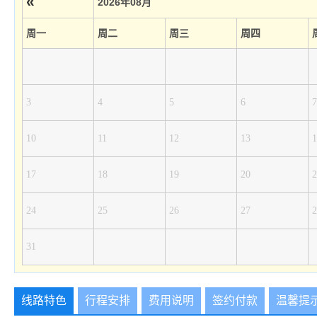
«
2026年08月
周一
周二
周三
周四
3
4
5
6
7
10
11
12
13
1
17
18
19
20
2
24
25
26
27
2
31
线路特色
行程安排
费用说明
签约付款
温馨提