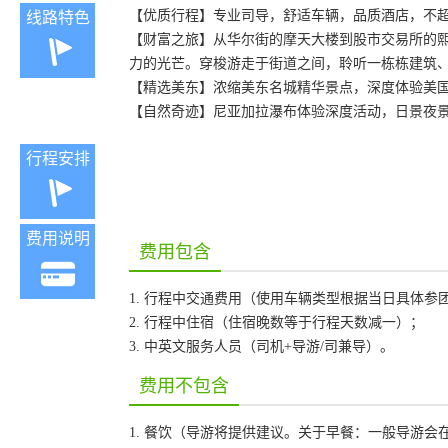
【优质行程】专业司导，舒适车辆，品质酒店，不超
线路特色
【财富之旅】从华尔街的摩天大楼到股市交易所的
力的光芒。穿梭游走于街道之间，聆听一栋栋建筑
【精选美东】浓缩美东名城精华景点，深度体验美
【自然奇迹】尼亚加拉瀑布体验深度活动，日景夜
行程安排
费用说明
费用包含
1. 行程中交通费用（使用车辆类型根据当日具体参
2. 行程中住宿（住宿晚数等于行程天数减一）；
3. 中英文服务人员（司机+导游/司兼导）。
费用不包含
1. 餐饮（导游将提供建议。关于早餐：一般导游