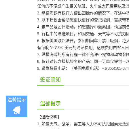
任何的不便或产生相关航班、火车或大巴费用以及
2. 纵横海鸥有权在方便出团操作的情况下，在途
3. 以下建议会帮助您更快更好的登记报到：需携带
4. 该产品是团体活动，如您选择中途离团，请提
5. 行程中的赠送项目，如因交通、天气等不可抗
6. 根据美国联邦法律，参团期间车上禁止吸烟，
有每晚至少250 美元的清洁费用。这项费用由客
7. 纵横海鸥的所有行程一律不允许带宠物和动物参
8. 仅针对包含接机服务的产品：同一订单仅提供
9. 紧急联系电话：（美国免费电话）+1(866)585-87
签证须知
温馨提示
温馨提示
【退改说明】
1. 如遇天气、战争、罢工等人力不可抗拒因素无