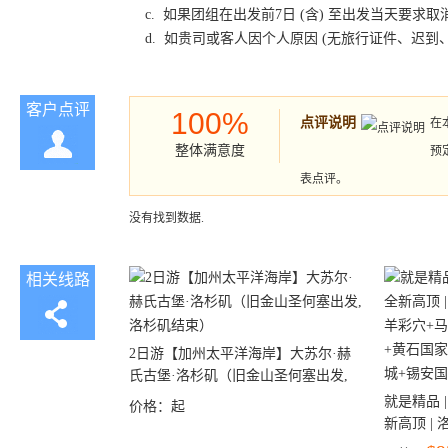
c. 如果团组在出发前7日 (含) 至出发当天要
d. 如贵司或客人因个人原因 (无旅行证件、迟
客户点评
100%
点评说明
在
整体满意度
预
表点评。
没有找到数据.
相关线路
2日游【加州太平洋海岸】大苏尔·赫
氏古堡·洛杉矶（旧金山圣何塞出发,
洛杉矶结束）
就是精品 |
价格：
起
新高顶 |
彩穴+马