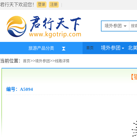
君行天下欢迎您！
|
登录
注册
境外参团
境外参团
北
旅游产品分类
首页
当前位置：
>>
>>
首页
境外参团
线路详情
【
编号：A5094