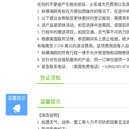
任何的不便或产生相关航班、火车或大巴费用以及
2. 纵横海鸥有权在方便出团操作的情况下，在途
3. 以下建议会帮助您更快更好的登记报到：需携带
4. 该产品是团体活动，如您选择中途离团，请提
5. 行程中的赠送项目，如因交通、天气等不可抗
6. 根据美国联邦法律，参团期间车上禁止吸烟，
有每晚至少250 美元的清洁费用。这项费用由客
7. 纵横海鸥的所有行程一律不允许带宠物和动物参
8. 仅针对包含接机服务的产品：同一订单仅提供
9. 紧急联系电话：（美国免费电话）+1(866)585-87
签证须知
温馨提示
温馨提示
【退改说明】
1. 如遇天气、战争、罢工等人力不可抗拒因素无