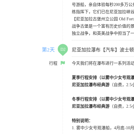
号游船，亲自体验每秒200多万
练指挥下，它们已在尼亚加拉峡谷
【尼亚加拉古堡州立公园 Old Fort Niag
战争古堡是一个富有历史价值的
独立战争，和英美战争中担当了
第2天
D2
尼亚加拉瀑布【汽车】波士顿
行程
今天我们将在瀑布进行一系列活
夏季行程安排（以雾中少女号观
尼亚加拉瀑布经典游
（自费，2.
冬季行程安排（以雾中少女号观
尼亚加拉瀑布经典游
（自费，2.
特别说明：
1. 雾中少女号观瀑船，4月底