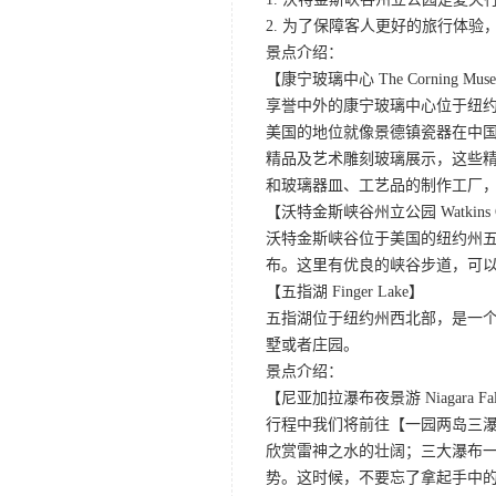
2. 为了保障客人更好的旅行体
景点介绍：
【康宁玻璃中心 The Corning Museu
享誉中外的康宁玻璃中心位于纽
美国的地位就像景德镇瓷器在中国
精品及艺术雕刻玻璃展示，这些
和玻璃器皿、工艺品的制作工厂
【沃特金斯峡谷州立公园 Watkins Glen
沃特金斯峡谷位于美国的纽约州
布。这里有优良的峡谷步道，可以
【五指湖 Finger Lake】
五指湖位于纽约州西北部，是一个
墅或者庄园。
景点介绍：
【尼亚加拉瀑布夜景游 Niagara Falls 
行程中我们将前往【一园两岛三
欣赏雷神之水的壮阔；三大瀑布
势。这时候，不要忘了拿起手中