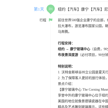
第1天
D1
纽约【汽车】康宁【汽车】尼
行程
前往世界500强企业康宁的总部
拉大瀑布，游览瀑布国家公园，
马奔腾。
行程安排：
纽约 → 康宁玻璃中心
（自费，9
布夜景深度游
（必付项目，90分
特别说明：
1. 沃特金斯峡谷州立公园是夏天
2. 为了保障客人更好的旅行体
景点介绍：
【康宁玻璃中心 The Corning Museu
享誉中外的康宁玻璃中心位于纽
美国的地位就像景德镇瓷器在中国
精品及艺术雕刻玻璃展示，这些