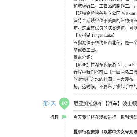
和玻璃器皿、工艺品的制作工厂
【沃特金斯峡谷州立公园 Watkins Glen
沃特金斯峡谷位于美国的纽约州
布。这里有优良的峡谷步道，可以
【五指湖 Finger Lake】
五指湖位于纽约州西北部，是一个
墅或者庄园。
景点介绍：
【尼亚加拉瀑布夜景游 Niagara Falls 
行程中我们将前往【一园两岛三
欣赏雷神之水的壮阔；三大瀑布
势。这时候，不要忘了拿起手中
第2天
D2
尼亚加拉瀑布【汽车】波士顿
行程
今天我们将在瀑布进行一系列活
夏季行程安排（以雾中少女号观