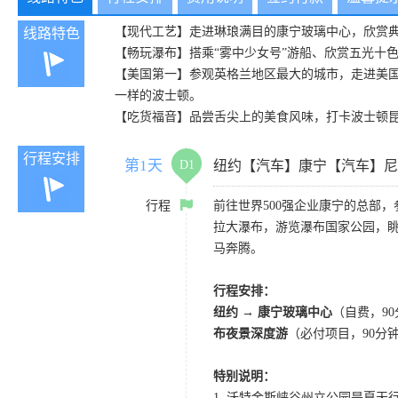
【现代工艺】走进琳琅满目的康宁玻璃中心，欣赏
线路特色
【畅玩瀑布】搭乘“雾中少女号”游船、欣赏五光十
【美国第一】参观英格兰地区最大的城市，走进美国
一样的波士顿。
【吃货福音】品尝舌尖上的美食风味，打卡波士顿
行程安排
第1天
D1
纽约【汽车】康宁【汽车】尼
行程
前往世界500强企业康宁的总部
拉大瀑布，游览瀑布国家公园，
马奔腾。
行程安排：
纽约 → 康宁玻璃中心
（自费，9
布夜景深度游
（必付项目，90分
特别说明：
1. 沃特金斯峡谷州立公园是夏天