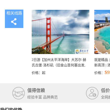
相关线路
2日游【加州太平洋海岸】大苏尔·赫
就是精品 |
氏古堡·洛杉矶（旧金山圣何塞出发,
新高顶 |
洛杉矶结束）
彩穴+马
$9
价格：
起
价格：
石国家公
+锡安国家
值得信赖
低价
经验丰富 品牌典范
全网