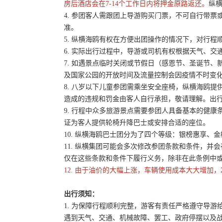
房后酒店会在7-14个工作日内将押金原路返还。
纵横
4. 参团客人需跟团上导游购买门票，不可自行带票或
准。
5. 纵横海鸥有权在方便出团操作的情况下，对行
6. 实际出行过程中，导游或司机有权根据天气、
7. 如遇景点临时关闭或节假日（感恩节、圣诞节
及国家公园的开放时间及流量控制会因疫情不时变
8. 八岁以下儿童参团需乘坐安全座椅，纵横海鸥提
造成的违规和罚金由客人自行承担，敬请理解。出
9. 行程中众多旅游景点需要参团人具备基本的健
证为客人提供轮椅升降巴士或安排合适的座位。
10. 纵横海鸥巴士团分为了四个等级：银榜惠享、
11. 纵横集团可能会多次修改参团条款和条件，
仅在这些条款和条件下履行义务，除非在此条例中
12. 由于油价的大幅上涨，车辆使用成本大大增加，
出行须知：
1. 为保障行程顺利完整，游客有责任严格遵守导
遇到天气、交通、机械故障、罢工、政府停摆以及