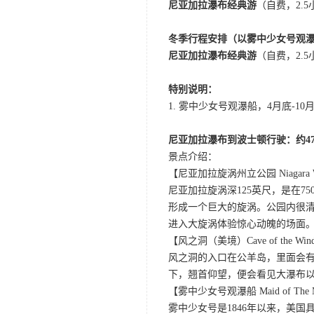
尼亚加拉瀑布经典游
（自费，2.
冬季行程安排（以雾中少女号观
尼亚加拉瀑布经典游
（自费，2.
特别说明：
1. 雾中少女号观瀑船，4月底
尼亚加拉瀑布到波士顿行驶：约47
景点介绍：
【尼亚加拉旋涡州立公园 Niagara Whirl
尼亚加拉旋涡深125英尺，是在
形成一个巨大的旋涡。公园内很
进入大旋涡体验惊心动魄的场面
【风之洞（美境）Cave of the Win
风之洞的入口在公羊岛，里面会有
下，翘首仰望，便会看见大瀑布
【雾中少女号观瀑船 Maid of The M
雾中少女号是1846年以来，美