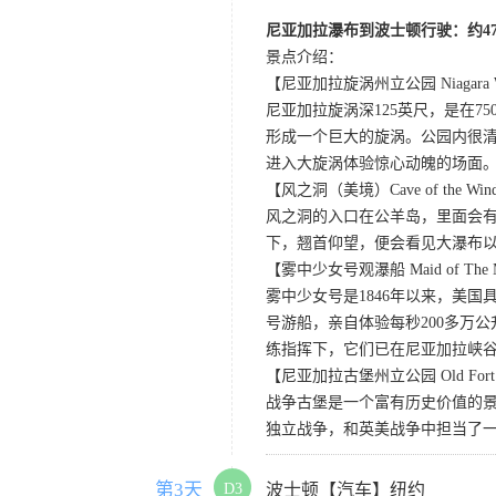
尼亚加拉瀑布到波士顿行驶：约47
景点介绍：
【尼亚加拉旋涡州立公园 Niagara Whirl
尼亚加拉旋涡深125英尺，是在
形成一个巨大的旋涡。公园内很
进入大旋涡体验惊心动魄的场面
【风之洞（美境）Cave of the Win
风之洞的入口在公羊岛，里面会有
下，翘首仰望，便会看见大瀑布
【雾中少女号观瀑船 Maid of The M
雾中少女号是1846年以来，美
号游船，亲自体验每秒200多万
练指挥下，它们已在尼亚加拉峡谷
【尼亚加拉古堡州立公园 Old Fort Niag
战争古堡是一个富有历史价值的
独立战争，和英美战争中担当了
第3天
D3
波士顿【汽车】纽约