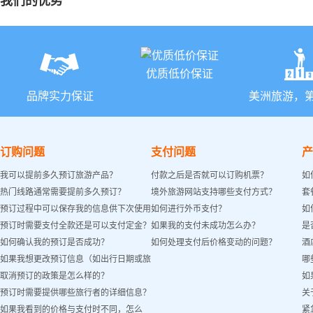
我们的优势
优质低价保证
品牌实力保证
美洲旅游，
订购问题
支付问题
产
我可以提前多久预订旅游产品？
付款之后是否就可以订购机票？
如
热门线路通常需要提前多久预订？
境外旅游网站支持哪些支付方式？
套
预订过程中可以保存我的信息供下次使用
如何进行外币支付？
如
预订时需要支付全款还是可以支付定金？
如果我的支付未成功怎么办？
是
吗？
如何确认我的预订是否成功？
如何处理支付后价格变动的问题？
酒
如果我想更改预订信息（如出行日期或旅
哪
取消预订的政策是怎么样的？
如
客姓名）怎么办？
预订时需要提供哪些旅行者的详细信息？
关
如果我看到的价格与支付时不同，怎么
紧