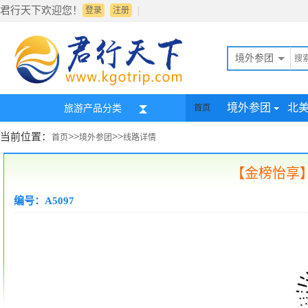
君行天下欢迎您！
|
登录
注册
境外参团
境外参团
北
旅游产品分类
首页
当前位置：
>>
>>
首页
境外参团
线路详情
【金榜怡享】
编号：A5097