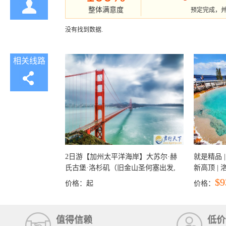
整体满意度
预定完成，
没有找到数据.
相关线路
2日游【加州太平洋海岸】大苏尔·赫
就是精品 |
氏古堡·洛杉矶（旧金山圣何塞出发,
新高顶 |
洛杉矶结束）
彩穴+马
$9
价格：
起
价格：
石国家公
+锡安国家
值得信赖
低价