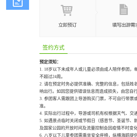
签约方式
预定须知：
1. 18岁以下未成年人或儿童必须由成人陪伴参
不超过24周。
2. 请在预定时务必提供准确、完整的信息，包括
响出行。如因您提供错误信息而造成损失，由您自
3. 参团客人需跟团上导游购买门票，不可自行带票或
准。
4. 实际出行过程中，导游或司机有权根据天气、
5. 如遇景点临时关闭或节假日（感恩节、圣诞节
及国家公园的开放时间及流量控制会因疫情不时变
6. 八岁以下儿童参团需乘坐安全座椅，纵横海鸥提