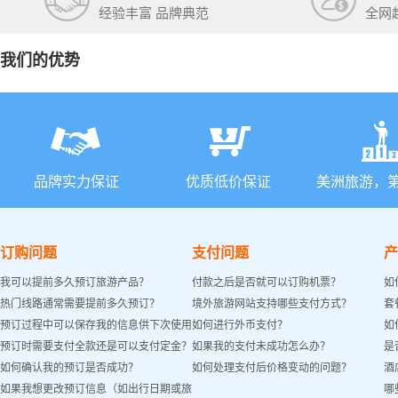
经验丰富 品牌典范
全网
我们的优势
品牌实力保证
优质低价保证
美洲旅游，
订购问题
支付问题
产
我可以提前多久预订旅游产品？
付款之后是否就可以订购机票？
如
热门线路通常需要提前多久预订？
境外旅游网站支持哪些支付方式？
套
预订过程中可以保存我的信息供下次使用
如何进行外币支付？
如
预订时需要支付全款还是可以支付定金？
如果我的支付未成功怎么办？
是
吗？
如何确认我的预订是否成功？
如何处理支付后价格变动的问题？
酒
如果我想更改预订信息（如出行日期或旅
哪