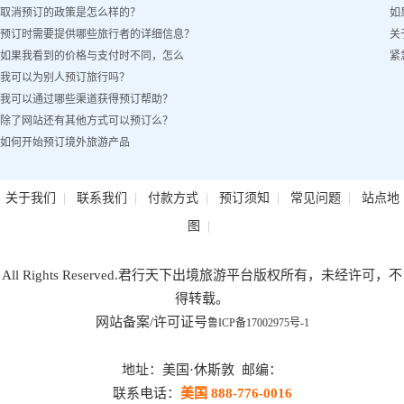
取消预订的政策是怎么样的？
如
客姓名）怎么办？
预订时需要提供哪些旅行者的详细信息？
关
如果我看到的价格与支付时不同，怎么
紧
我可以为别人预订旅行吗？
办？
我可以通过哪些渠道获得预订帮助？
除了网站还有其他方式可以预订么？
如何开始预订境外旅游产品
|
|
|
|
|
关于我们
联系我们
付款方式
预订须知
常见问题
站点地
|
图
All Rights Reserved.君行天下出境旅游平台版权所有，未经许可，不
得转载。
网站备案/许可证号
鲁ICP备17002975号-1
地址：美国·休斯敦 邮编：
联系电话：
美国 888-776-0016