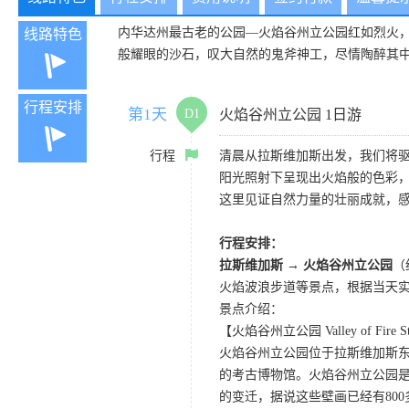
内华达州最古老的公园—火焰谷州立公园红如烈火
线路特色
般耀眼的沙石，叹大自然的鬼斧神工，尽情陶醉其
行程安排
第1天
D1
火焰谷州立公园 1日游
行程
清晨从拉斯维加斯出发，我们将
阳光照射下呈现出火焰般的色彩
这里见证自然力量的壮丽成就，
行程安排：
拉斯维加斯 → 火焰谷州立公园
（
火焰波浪步道等景点，根据当天
景点介绍：
【火焰谷州立公园 Valley of Fire St
火焰谷州立公园位于拉斯维加斯东
的考古博物馆。火焰谷州立公园
的变迁，据说这些壁画已经有80