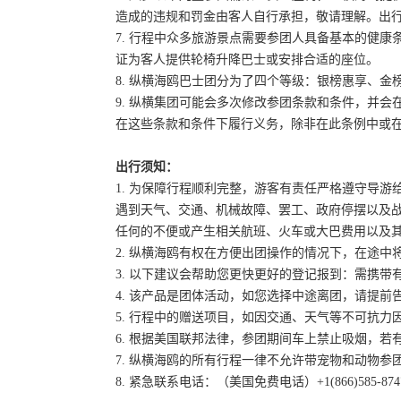
造成的违规和罚金由客人自行承担，敬请理解。出
7. 行程中众多旅游景点需要参团人具备基本的健
证为客人提供轮椅升降巴士或安排合适的座位。
8. 纵横海鸥巴士团分为了四个等级：银榜惠享、
9. 纵横集团可能会多次修改参团条款和条件，并
在这些条款和条件下履行义务，除非在此条例中或
出行须知：
1. 为保障行程顺利完整，游客有责任严格遵守导
遇到天气、交通、机械故障、罢工、政府停摆以及
任何的不便或产生相关航班、火车或大巴费用以及
2. 纵横海鸥有权在方便出团操作的情况下，在途
3. 以下建议会帮助您更快更好的登记报到：需携带
4. 该产品是团体活动，如您选择中途离团，请提
5. 行程中的赠送项目，如因交通、天气等不可抗
6. 根据美国联邦法律，参团期间车上禁止吸烟，
7. 纵横海鸥的所有行程一律不允许带宠物和动物参
8. 紧急联系电话：（美国免费电话）+1(866)585-87