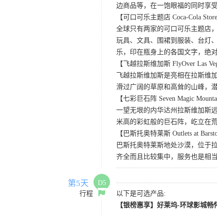
边商品等，在一饱眼福的同时享
【可口可乐主题店 Coca-Cola Store 
全球只有两家的可口可乐主题店
玩具、文具、围裙到服装、台灯、
乐，印在瓶身上的各国文字，绝
【飞越拉斯维加斯 FlyOver Las Ve
飞越拉斯维加斯是亮相在拉斯维加
滑过广阔的草原和高耸的山峰，
【七彩巨石阵 Seven Magic Mounta
一望无垠的内华达州拉斯维加斯远郊的
米高的彩虹般的巨石阵，屹立在
【巴斯托奥特莱斯 Outlets at Bars
巴斯托奥特莱斯地处沙漠，位于
齐全而且比较集中，服务也是相
第5天
D5
行程
以下是可选产品:
【银榜惠享】好莱坞-环球影城畅怀