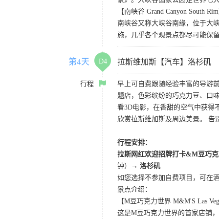
【南峡谷 Grand Canyon South Ri
南峡谷又称大峡谷南缘，位于大
施，几乎各个观景点都尽可能保
第4天
D4
拉斯维加斯【汽车】洛杉矶
行程
早上可自费跟随经验丰富的导游
题店，色彩缤纷的巧克力豆、口
看3D电影，在香甜的空气中获得不一
欣赏拉斯维加斯及周边美景。 告
行程安排：
拉斯网红欢迎招牌打卡&M豆巧克
钟）
→ 洛杉矶
如您选择不参加自费项目，可在
景点介绍：
【M豆巧克力世界 M&M'S Las Veg
这是M豆巧克力世界的首家店铺，