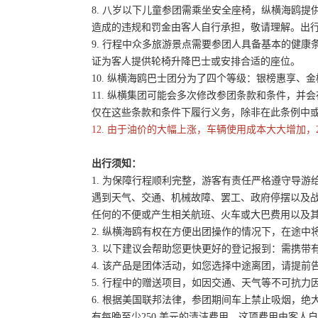
8. 八岁以下儿童参团需乘坐安全座椅，纵横海鸥提
造成的违规和罚金由客人自行承担，敬请理解。出
9. 行程中众多旅游景点需要参团人具备基本的健
证为客人提供轮椅升降巴士或安排合适的座位。
10. 纵横海鸥巴士团分为了四个等级：银榜惠享、
11. 纵横集团可能会多次修改参团条款和条件，
仅在这些条款和条件下履行义务，除非在此条例中
12. 由于油价的大幅上涨，车辆使用成本大大增加，
出行须知：
1. 为保障行程顺利完整，游客有责任严格遵守导
遇到天气、交通、机械故障、罢工、政府停摆以及
任何的不便或产生相关航班、火车或大巴费用以及
2. 纵横海鸥有权在方便出团操作的情况下，在途
3. 以下建议会帮助您更快更好的登记报到：需携带
4. 该产品是团体活动，如您选择中途离团，请提
5. 行程中的赠送项目，如因交通、天气等不可抗
6. 根据美国联邦法律，参团期间车上禁止吸烟，
有每晚至少250 美元的清洁费用。这项费用由客