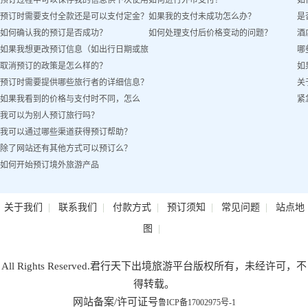
预订过程中可以保存我的信息供下次使用
如何进行外币支付？
如
预订时需要支付全款还是可以支付定金？
如果我的支付未成功怎么办？
是
吗？
如何确认我的预订是否成功？
如何处理支付后价格变动的问题？
酒
如果我想更改预订信息（如出行日期或旅
哪
取消预订的政策是怎么样的？
如
客姓名）怎么办？
预订时需要提供哪些旅行者的详细信息？
关
如果我看到的价格与支付时不同，怎么
紧
我可以为别人预订旅行吗？
办？
我可以通过哪些渠道获得预订帮助？
除了网站还有其他方式可以预订么？
如何开始预订境外旅游产品
|
|
|
|
|
关于我们
联系我们
付款方式
预订须知
常见问题
站点地
|
图
All Rights Reserved.君行天下出境旅游平台版权所有，未经许可，不
得转载。
网站备案/许可证号
鲁ICP备17002975号-1