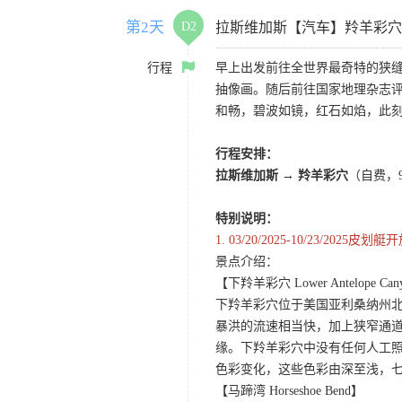
第2天
D2
拉斯维加斯【汽车】羚羊彩穴
行程
早上出发前往全世界最奇特的狭
抽像画。随后前往国家地理杂志评
和畅，碧波如镜，红石如焰，此刻
行程安排：
拉斯维加斯 → 羚羊彩穴
（自费，
特别说明：
1.
03/20/2025-10/23
景点介绍：
【下羚羊彩穴 Lower Antelope Can
下羚羊彩穴位于美国亚利桑纳州
暴洪的流速相当快，加上狭窄通
缘。下羚羊彩穴中没有任何人工照
色彩变化，这些色彩由深至浅，
【马蹄湾 Horseshoe Bend】