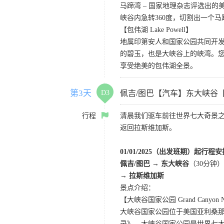
马蹄湾 – 国家地理杂志评选出
峡谷内急转360度，切割出一个
【包伟湖 Lake Powell】
地属印第安人和国家公园共同开
的碧玉，也是大峡谷上的峡湾。
享受绝美的包伟湖全景。
第3天
D3
佩吉/图巴【汽车】东大峡谷
行程
清晨我们驱车前往世界七大奇景
返回拉斯维加斯。
01/01/2025（出发班期）起行程
佩吉/图巴 → 东大峡谷
（30分钟）
→ 拉斯维加斯
景点介绍：
【大峡谷国家公园 Grand Canyon Nat
大峡谷国家公园位于美国亚利桑那州
录》。大峡谷国家公园是世界七