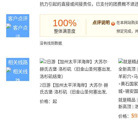
抗力引起的直接或间接责任，已支付的团费概不退
客户点评
100%
点评说明
在本网站购
整体满意度
预定完成，
没有找到数据.
相关线路
2日游【加州太平洋海岸】大苏尔·赫
氏古堡·洛杉矶（旧金山圣何塞出发,
洛杉矶结束）
就是精品 |
价格：
起
新高顶 |
彩穴+马
$9
价格：
石国家公
+锡安国家