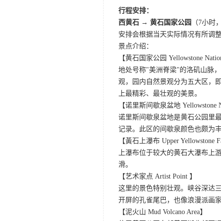
行程安排：
西黄石 → 黄石国家公园
（7小时
安排会根据当天实际情况有所调
景点介绍：
【黄石国家公园 Yellowstone Nation
地处号称"美洲脊梁"的洛矶山脉
观，园内自然景观分为五大区，
上最精彩、最壮观的美景。
【诺里斯间歇泉盆地 Yellowstone Norr
诺里斯间歇泉盆地是黄石公园里最
记录。此区的间歇泉颜色也颇为
【黃石上瀑布 Upper Yellowstone F
上瀑布位于较大的黄石大瀑布上游
滑。
【艺术家点 Artist Point 】
这里的景色特别壮观。峡谷深达
开屏的孔雀尾巴，也像浪漫派画
【泥火山 Mud Volcano Area】