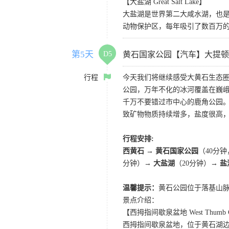
【大盐湖 Great Salt Lake】
大盐湖是世界第二大咸水湖，也是
动物保护区，每年吸引了数百万的
第5天
D5
黄石国家公园【汽车】大提顿
行程
今天我们将继续感受大黄石生态
公园，万年不化的冰河覆盖在巍
千万不要错过市中心的鹿角公园
致矿物物质持续增多，盐度很高
行程安排:
西黄石 → 黄石国家公园
（40分
分钟）→
大盐湖
（20分钟）→
盐
温馨提示：
黄石公园位于落基山脉
景点介绍：
【西拇指间歇泉盆地 West Thumb Gey
西拇指间歇泉盆地，位于黄石湖