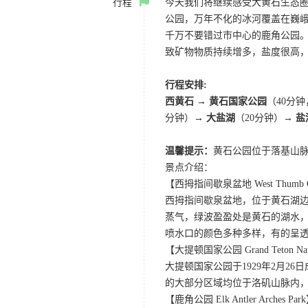
行程
今天我们将继续感受大黄石生态
公园，万年不化的冰河覆盖在巍
千万不要错过市中心的鹿角公园
致矿物物质持续增多，盐度很高
行程安排:
西黄石 → 黄石国家公园
（40分
分钟）→
大盐湖
（20分钟）→
盐
温馨提示：
黄石公园位于落基山脉
景点介绍：
【西拇指间歇泉盆地 West Thumb Gey
西拇指间歇泉盆地，位于黄石湖
蒸气，绿波盈盈处是黄石的湖水
喷水口的颜色多种多样，有的呈
【大提顿国家公园 Grand Teton Nati
大提顿国家公园于1929年2月
的大部分区域均位于洛矶山脉内
【鹿角公园 Elk Antler Arches Par