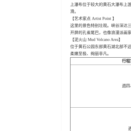
上瀑布位于较大的黄石大瀑布上游
滑。
【艺术家点 Artist Point 】
这里的景色特别壮观。峡谷深达
开屏的孔雀尾巴，也像浪漫派画
【泥火山 Mud Volcano Area】
位于黄石公园东部黄石湖北部不
柔嫩至极、绚丽非凡。
行程
週四