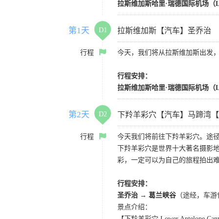
拉斯维加斯哈里·瑞德国际机场（L
第1天
D1
拉斯维加斯【汽车】圣乔治
行程
今天，我们将从拉斯维加斯出发
行程安排：
拉斯维加斯哈里·瑞德国际机场（L
第2天
D2
下羚羊彩穴【汽车】马蹄湾【
行程
今天我们将前往下羚羊彩穴。途径
下羚羊彩穴是世界十大著名摄影
彩，一定可以为自己的旅程拍出
行程安排：
圣乔治 → 葛兰峡谷
（途经，车游
景点介绍：
【下羚羊彩穴 Lower Antelope Can