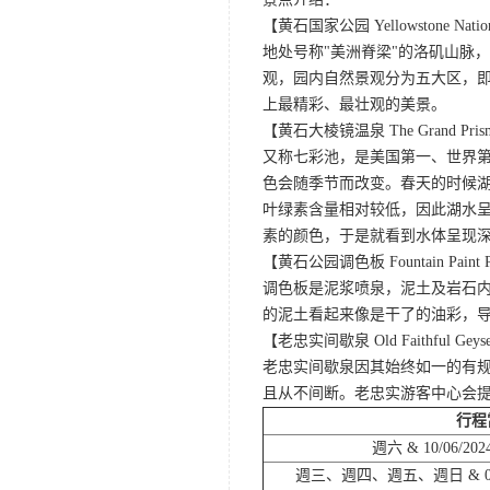
【黄石国家公园 Yellowstone Nation
地处号称"美洲脊梁"的洛矶山脉
观，园内自然景观分为五大区，
上最精彩、最壮观的美景。
【黄石大棱镜温泉 The Grand Prismat
又称七彩池，是美国第一、世界第三
色会随季节而改变。春天的时候
叶绿素含量相对较低，因此湖水
素的颜色，于是就看到水体呈现
【黄石公园调色板 Fountain Paint 
调色板是泥浆喷泉，泥土及岩石
的泥土看起来像是干了的油彩，
【老忠实间歇泉 Old Faithful Geys
老忠实间歇泉因其始终如一的有规
且从不间断。老忠实游客中心会
行程
週六 & 10/06/2024
週三、週四、週五、週日 & 09/25/