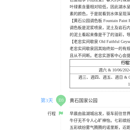
叶绿素含量相对较低，因此湖水
素的颜色，于是就看到水体呈现
【黄石公园调色板 Fountain Paint 
调色板是泥浆喷泉，泥土及岩石
的泥土看起来像是干了的油彩，
【老忠实间歇泉 Old Faithful Geys
老忠实间歇泉因其始终如一的有规
且从不间断。老忠实游客中心会
行程
週六 & 10/06/2024
週三、週四、週五、週日 & 09/25/
1
第3天
D3
黄石国家公园
行程
早晨由盐湖城出发，驱车前往世界
牛仔无不令人心旷神怡。七彩缤
五彩缤纷雾气腾腾的诺里斯，近距