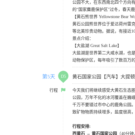
公园不大，在东西南北四个方向
的“国家麋鹿保护区”过冬，春天
【黄石熊世界 Yellowstone Bear Wo
黄石公园熊世界位于爱达荷州雷克
等北美珍贵动物。据说，有接近1
景点介绍：
【大盐湖 Great Salt Lake】
大盐湖是世界第二大咸水湖，也是
动物保护区，每年吸引了数百万的
第5天
D5
黄石国家公园【汽车】大提顿
行程
今天我们将继续感受大黄石生态
公园，万年不化的冰河覆盖在巍
千万不要错过市中心的鹿角公园
致矿物物质持续增多，盐度很高
行程安排:
西黄石 → 黄石国家公园
（40分