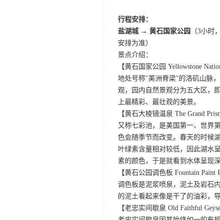
行程安排：
盐湖城 → 黄石国家公园
（3小时
安排为准）
景点介绍：
【黄石国家公园 Yellowstone Nation
地处号称"美洲脊梁"的洛矶山脉
观，园内自然景观分为五大区，
上最精彩、最壮观的美景。
【黄石大棱镜温泉 The Grand Prismat
又称七彩池，是美国第一、世界第三
色会随季节而改变。春天的时候
叶绿素含量相对较低，因此湖水
素的颜色，于是就看到水体呈现
【黄石公园调色板 Fountain Paint 
调色板是泥浆喷泉，泥土及岩石
的泥土看起来像是干了的油彩，
【老忠实间歇泉 Old Faithful Geys
老忠实间歇泉因其始终如一的有规