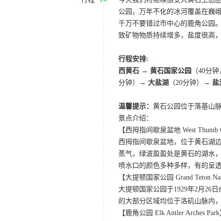
公园，万年不化的冰河覆盖在巍
千万不要错过市中心的鹿角公园
致矿物物质持续增多，盐度很高
行程安排:
西黄石 → 黄石国家公园
（40分
分钟）→
大盐湖
（20分钟）→
盐
温馨提示：
黄石公园位于落基山脉
景点介绍：
【西拇指间歇泉盆地 West Thumb Gey
西拇指间歇泉盆地，位于黄石湖
蒸气，绿波盈盈处是黄石的湖水
喷水口的颜色多种多样，有的呈
【大提顿国家公园 Grand Teton Nati
大提顿国家公园于1929年2月
的大部分区域均位于洛矶山脉内
【鹿角公园 Elk Antler Arches Par