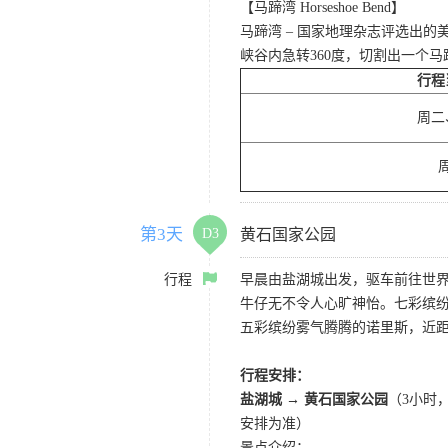
【马蹄湾 Horseshoe Bend】
马蹄湾 – 国家地理杂志评选出
峡谷内急转360度，切割出一个
行程
周二
第3天
D3
黄石国家公园
行程
早晨由盐湖城出发，驱车前往世界
牛仔无不令人心旷神怡。七彩缤
五彩缤纷雾气腾腾的诺里斯，近距
行程安排：
盐湖城 → 黄石国家公园
（3小时
安排为准）
景点介绍：