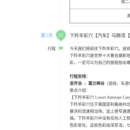
周二
第2天
D2
下羚羊彩穴【汽车】马蹄湾【
行程
今天我们将前往下羚羊彩穴。途径
下羚羊彩穴是世界十大著名摄影
彩，一定可以为自己的旅程拍出
行程安排：
圣乔治 → 葛兰峡谷
（途经，车游
景点介绍：
【下羚羊彩穴 Lower Antelope Can
下羚羊彩穴位于美国亚利桑纳州
暴洪的流速相当快，加上狭窄通
缘。下羚羊彩穴中没有任何人工照
色彩变化，这些色彩由深至浅，