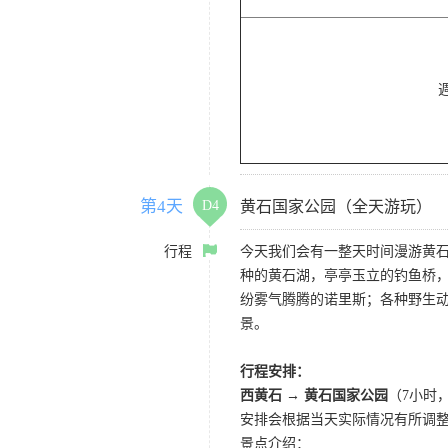
第4天
D4
黄石国家公园（全天游玩）
行程
今天我们会有一整天时间漫游黄
种的黄石湖，亭亭玉立的钓鱼桥
纷雾气腾腾的诺里斯；各种野生
景。
行程安排：
西黄石 → 黄石国家公园
（7小时
安排会根据当天实际情况有所调
景点介绍：