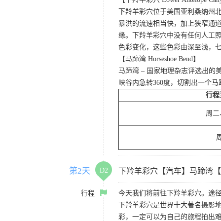
下羚羊彩穴位于美国亚利桑纳州
暴洪的流速相当快，加上狭窄通
缘。下羚羊彩穴中没有任何人工照
色彩变化，这些色彩由深至浅，
【马蹄湾 Horseshoe Bend】
马蹄湾 – 国家地理杂志评选出
峡谷内急转360度，切割出一个
行程
周二
第2天
D2
下羚羊彩穴【汽车】马蹄湾【
行程
今天我们将前往下羚羊彩穴。途径
下羚羊彩穴是世界十大著名摄影
彩，一定可以为自己的旅程拍出