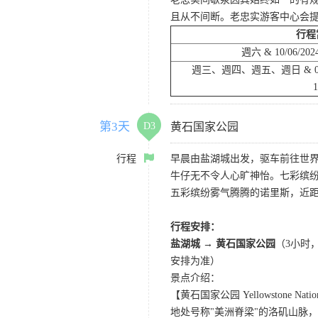
且从不间断。老忠实游客中心会
行程
週六 & 10/06/2024
週三、週四、週五、週日 & 09/25/
1
第3天
D3
黄石国家公园
行程
早晨由盐湖城出发，驱车前往世界
牛仔无不令人心旷神怡。七彩缤
五彩缤纷雾气腾腾的诺里斯，近距
行程安排：
盐湖城 → 黄石国家公园
（3小时
安排为准）
景点介绍：
【黄石国家公园 Yellowstone Nation
地处号称"美洲脊梁"的洛矶山脉