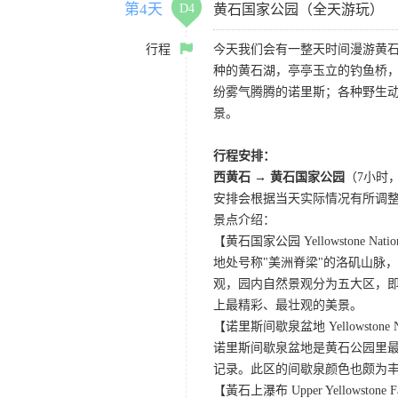
第4天
D4
黄石国家公园（全天游玩）
行程
今天我们会有一整天时间漫游黄
种的黄石湖，亭亭玉立的钓鱼桥
纷雾气腾腾的诺里斯；各种野生
景。
行程安排：
西黄石 → 黄石国家公园
（7小时
安排会根据当天实际情况有所调
景点介绍：
【黄石国家公园 Yellowstone Nation
地处号称"美洲脊梁"的洛矶山脉
观，园内自然景观分为五大区，
上最精彩、最壮观的美景。
【诺里斯间歇泉盆地 Yellowstone Norr
诺里斯间歇泉盆地是黄石公园里最
记录。此区的间歇泉颜色也颇为
【黃石上瀑布 Upper Yellowstone F