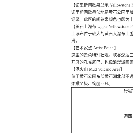
【诺里斯间歇泉盆地 Yellowstone Norr
诺里斯间歇泉盆地是黄石公园里最
记录。此区的间歇泉颜色也颇为
【黃石上瀑布 Upper Yellowstone F
上瀑布位于较大的黄石大瀑布上游
滑。
【艺术家点 Artist Point 】
这里的景色特别壮观。峡谷深达
开屏的孔雀尾巴，也像浪漫派画
【泥火山 Mud Volcano Area】
位于黄石公园东部黄石湖北部不
柔嫩至极、绚丽非凡。
行程
週四