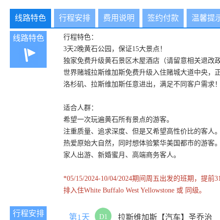
线路特色
行程安排
费用说明
签约付款
温馨提
行程特色：
线路特色
3天2晚黄石公园，保证15大景点！
独家免费升级黄石景区木屋酒店（请留意相关退改
世界赌城拉斯维加斯免费升级入住赌城大道中央，
洛杉矶、拉斯维加斯任意进出，满足不同客户需求
适合人群：
希望一次玩遍黄石所有景点的游客。
注重质量、追求深度、但是又希望高性价比的客人
热爱原始大自然，同时想体验繁华美国都市的游客
家人出游、新婚蜜月、高端商务客人。
*05/15/2024-10/04/2024期间周五
排入住White Buffalo West Yellowstone 或 同级。
行程安排
第1天
D1
拉斯维加斯【汽车】圣乔治