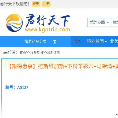
君行天下欢迎您！
|
登录
注册
境外参团
境外参团
北
旅游产品分类
首页
当前位置：
>>
>>
首页
境外参团
线路详情
【銀榜惠享】拉斯维加斯+下羚羊彩穴+马蹄湾+黄
编号：A5127