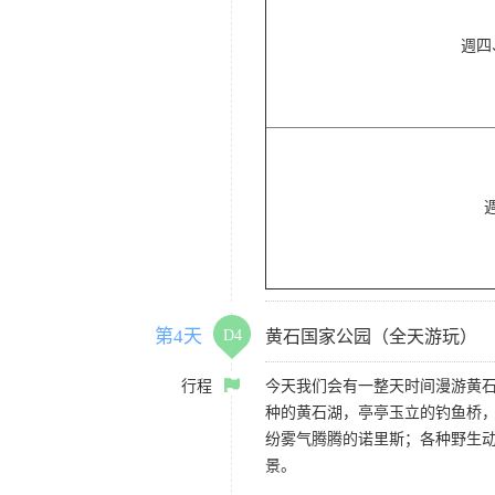
週四
第4天
D4
黄石国家公园（全天游玩）
行程
今天我们会有一整天时间漫游黄
种的黄石湖，亭亭玉立的钓鱼桥
纷雾气腾腾的诺里斯；各种野生
景。