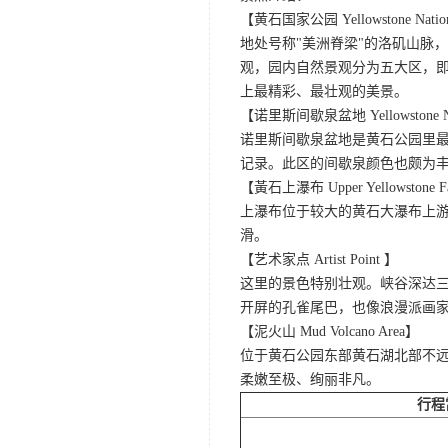
【黄石国家公园 Yellowstone Nation
地处号称"美洲脊梁"的洛矶山脉
观，园内自然景观分为五大区，
上最精彩、最壮观的美景。
【诺里斯间歇泉盆地 Yellowstone Norr
诺里斯间歇泉盆地是黄石公园里最
记录。此区的间歇泉颜色也颇为
【黃石上瀑布 Upper Yellowstone F
上瀑布位于较大的黄石大瀑布上游
滑。
【艺术家点 Artist Point 】
这里的景色特别壮观。峡谷深达
开屏的孔雀尾巴，也像浪漫派画
【泥火山 Mud Volcano Area】
位于黄石公园东部黄石湖北部不
柔嫩至极、绚丽非凡。
行程