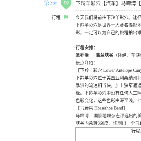
第2天
D2
下羚羊彩穴【汽车】马蹄湾【
行程
今天我们将前往下羚羊彩穴。途径
下羚羊彩穴是世界十大著名摄影
彩，一定可以为自己的旅程拍出
行程安排：
圣乔治 → 葛兰峡谷
（途经，车游
景点介绍：
【下羚羊彩穴 Lower Antelope Can
下羚羊彩穴位于美国亚利桑纳州
暴洪的流速相当快，加上狭窄通
缘。下羚羊彩穴中没有任何人工照
色彩变化，这些色彩由深至浅，
【马蹄湾 Horseshoe Bend】
马蹄湾 – 国家地理杂志评选出
峡谷内急转360度，切割出一个
行程