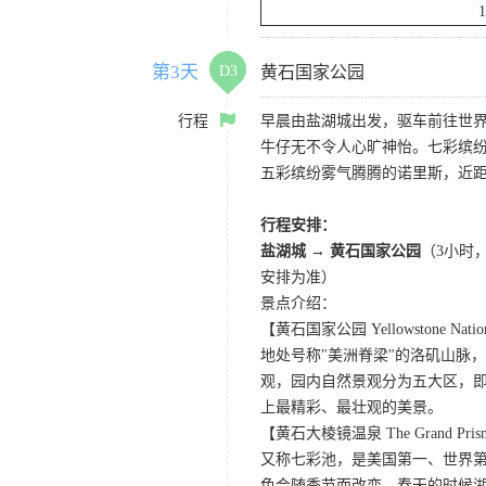
1
第3天
D3
黄石国家公园
行程
早晨由盐湖城出发，驱车前往世界
牛仔无不令人心旷神怡。七彩缤
五彩缤纷雾气腾腾的诺里斯，近距
行程安排：
盐湖城 → 黄石国家公园
（3小时
安排为准）
景点介绍：
【黄石国家公园 Yellowstone Nation
地处号称"美洲脊梁"的洛矶山脉
观，园内自然景观分为五大区，
上最精彩、最壮观的美景。
【黄石大棱镜温泉 The Grand Prismat
又称七彩池，是美国第一、世界第三
色会随季节而改变。春天的时候