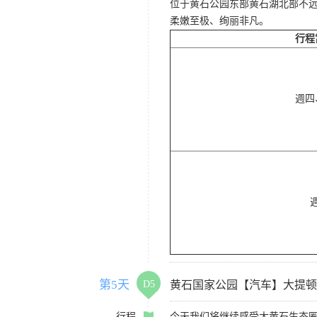
位于黄石公园东部黄石湖北部不
柔嫩至极、绚丽非凡。
行程
週四
第5天
D5
黄石国家公园【汽车】大提顿
行程
今天我们将继续感受大黄石生态