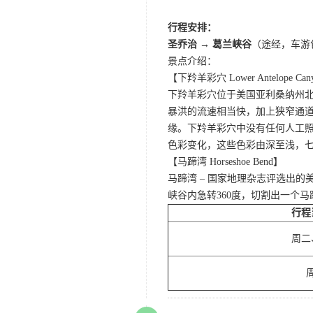
行程安排：
圣乔治 → 葛兰峡谷
（途经，车游
景点介绍：
【下羚羊彩穴 Lower Antelope Can
下羚羊彩穴位于美国亚利桑纳州
暴洪的流速相当快，加上狭窄通
缘。下羚羊彩穴中没有任何人工照
色彩变化，这些色彩由深至浅，
【马蹄湾 Horseshoe Bend】
马蹄湾 – 国家地理杂志评选出
峡谷内急转360度，切割出一个
行程
周二