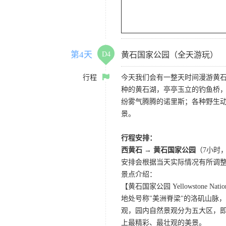
第4天
D4
黄石国家公园（全天游玩）
行程
今天我们会有一整天时间漫游黄
种的黄石湖，亭亭玉立的钓鱼桥
纷雾气腾腾的诺里斯；各种野生
景。
行程安排：
西黄石 → 黄石国家公园
（7小时
安排会根据当天实际情况有所调
景点介绍：
【黄石国家公园 Yellowstone Nation
地处号称"美洲脊梁"的洛矶山脉
观，园内自然景观分为五大区，
上最精彩、最壮观的美景。