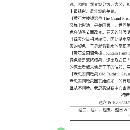
观，园内自然景观分为五大区，
上最精彩、最壮观的美景。
【黄石大棱镜温泉 The Grand Prismat
又称七彩池，是美国第一、世界第三
色会随季节而改变。春天的时候
叶绿素含量相对较低，因此湖水
素的颜色，于是就看到水体呈现
【黄石公园调色板 Fountain Paint 
调色板是泥浆喷泉，泥土及岩石
的泥土看起来像是干了的油彩，
【老忠实间歇泉 Old Faithful Geys
老忠实间歇泉因其始终如一的有规
且从不间断。老忠实游客中心会
行程
週六 & 10/06/2024
週三、週四、週五、週日 & 09/25/
1