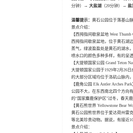
分钟）→
大盐湖
（20分钟）→
盐
温馨提示：
黄石公园位于落基山脉
景点介绍：
【西拇指间歇泉盆地 West Thumb Gey
西拇指间歇泉盆地，位于黄石湖
蒸气，绿波盈盈处是黄石的湖水
喷水口的颜色多种多样，有的呈
【大提顿国家公园 Grand Teton Nati
大提顿国家公园于1929年2月
的大部分区域均位于洛矶山脉内
【鹿角公园 Elk Antler Arches Par
公园不大，在东西南北四个方向
的“国家麋鹿保护区”过冬，春天
【黄石熊世界 Yellowstone Bear Wo
黄石公园熊世界位于爱达荷州雷克
等北美珍贵动物。据说，有接近1
景点介绍：