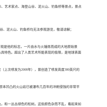
布、艺术家点、海登山谷、泥火山、钓鱼桥等景点，景点
海登峡谷、泥火山、钓鱼桥均无法参观游览，敬请谅解；
奇观是他的标志，一片由水与火锤炼而成的大地原始景
各具特色。超出了人类艺术所能表现的极限，是地球表面
上次喷发为2008年），曾创造了喷发高度380英尺的
。
方原本凹凸的火山岩已被瀑布几百年的冲刷侵蚀的非常平
色，和一丛丛绿色的松树。这些颜色杂而不乱，看起来如