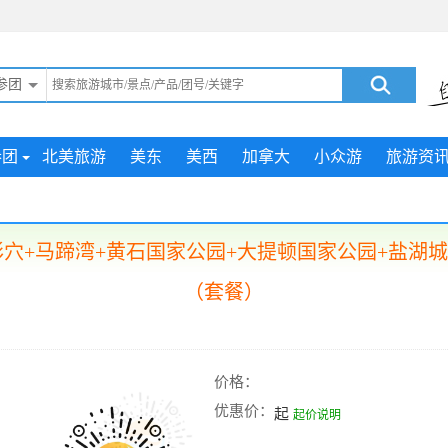
参团
参团
北美旅游
美东
美西
加拿大
小众游
旅游资
穴+马蹄湾+黄石国家公园+大提顿国家公园+盐湖城+
（套餐）
价格：
优惠价：
起
起价说明