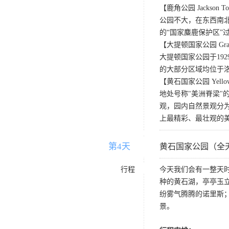
【鹿角公园 Jackson Town 
公园不大，在东西南
的“国家麋鹿保护区”
【大提顿国家公园 Grand T
大提顿国家公园于19
的大部分区域均位于
【黄石国家公园 Yellowsto
地处号称"美洲脊梁
观，园内自然景观分
上最精彩、最壮观的
第4天
D4
黄石国家公园（全
行程
今天我们会有一整天
种的黄石湖，亭亭玉
纷雾气腾腾的诺里斯
景。