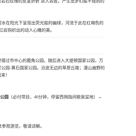
岩石纹理的反复折射 进入谷底，产生出梦幻般不规则的
得河水在阳光下呈现出荧光般的幽绿，河流于此在红褐色的
天红岩钩织出的动人心魄的美。
要错过市中心的鹿角公园。随后进入大提顿国家公园，万
公园-黄石国家公园。沿途无边的草原丘陵；漫山遍野的
而来！
公园
（必付项目，40分钟，停留西拇指间歇泉盆地）→
间歇泉无法参观游览，敬请谅解。