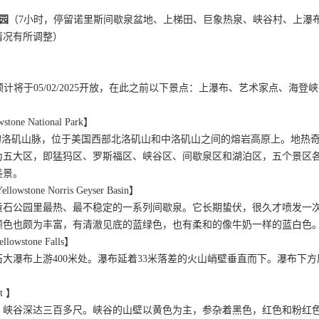
园
（7小时，停留诺里斯间歇泉盆地、上梯田、巨象热泉、峡谷村、上瀑
情况有所调整）
门预计将于05/02/2025开放，在此之前以下景点：上瀑布、艺术家点、
ne National Park】
"的洛矶山脉，位于美国西部北洛矶山和中洛矶山之间的熔岩高原上。地热
为五大区，即猛犸区、罗斯福区、峡谷区、间歇泉区和湖泊区，五个景区
美景。
tone Norris Geyser Basin】
石公园里最热、最不稳定的一系列间歇泉。它长期蛰伏，很久才喷发一次（
颜色也颇为丰富，有清澈见底的蓝绿色，也有柔和的像牛奶一样的蓝白色
owstone Falls】
大瀑布上游400米处。瀑布延着33米落差的火山峭壁垂直而下。瀑布下
t 】
。峡谷深达三百多尺。峡谷的山壁以黄色为主，参杂着黑色，红色和粉红