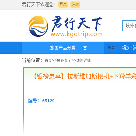
君行天下欢迎您！
|
登录
注册
境外
境外
旅游产品分类
首页
当前位置：
>>
>>
首页
境外参团
线路详情
【银榜惠享】拉斯维加斯接机+下羚羊彩
编号：A5129