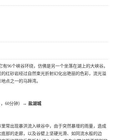
它有96个峡谷环绕，仿佛是另一个坐落在湖上的大峡谷。
驳的红砂岩经过自然束光折射幻化出艳丽的色彩，流光溢
影地点之一的马蹄湾。
，60分钟）→
盐湖城
节里常出现暴洪流入峡谷中，由于突然暴增的雨量，造成
穴底部的走廊，以及谷壁上坚硬光滑、如同流水般的边