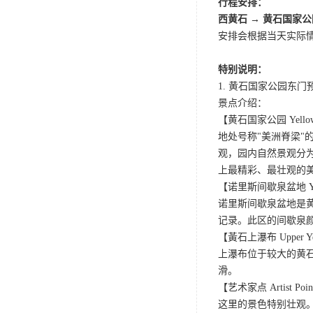
行程安排：
西黄石 → 黄石国家公
安排会根据当天实际
特别说明：
1. 黄石国家公园东
景点介绍：
【黄石国家公园 Yellowsto
地处号称"美洲脊梁
观，园内自然景观分
上最精彩、最壮观的
【诺里斯间歇泉盆地 Yellows
诺里斯间歇泉盆地是黄
记录。此区的间歇泉
【黃石上瀑布 Upper Yell
上瀑布位于较大的黄石
滑。
【艺术家点 Artist Poin
这里的景色特别壮观