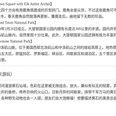
Square with Elk Antler Arches】
北四个方向有用鹿角搭建成的巨型拱门。鹿角全是尖货，不过这些鹿角可
过冬，春天鹿角自然脱落再更新，麋鹿走后，遍地留下无数的珍品。
eton National Park】
29年2月26日成立。大提顿国家公园内拥有长度达300公里的步道。园
洛矶山脉内，自然景观十分壮美。此外，大提顿国家公园还拥有极为丰富
ne National Park】
"的洛矶山脉，位于美国西部北洛矶山和中洛矶山之间的熔岩高原上。地热
为五大区，即猛犸区、罗斯福区、峡谷区、间歇泉区和湖泊区，五个景区
美景。
天游玩）
时间漫游黄石仙境，色彩在这里被无限组合、放大，兼似有似无的轻雾，
立的钓鱼桥，咚咚巨响的火山口，日新月异的间歇泉，挟带千军万马的黄
；各种野生动物也会一入镜，朋友们会大饱眼福！想要描述黄石的美景总