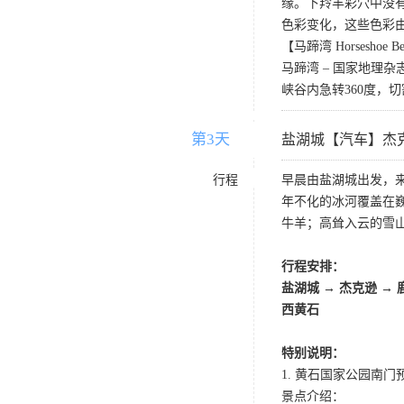
缘。下羚羊彩穴中没
色彩变化，这些色彩
【马蹄湾 Horseshoe B
马蹄湾 – 国家地
峡谷内急转360度
第3天
D3
盐湖城【汽车】杰
行程
早晨由盐湖城出发，
年不化的冰河覆盖在
牛羊；高耸入云的雪
行程安排：
盐湖城 → 杰克逊 →
西黄石
特别说明：
1. 黄石国家公园南门预计
景点介绍：