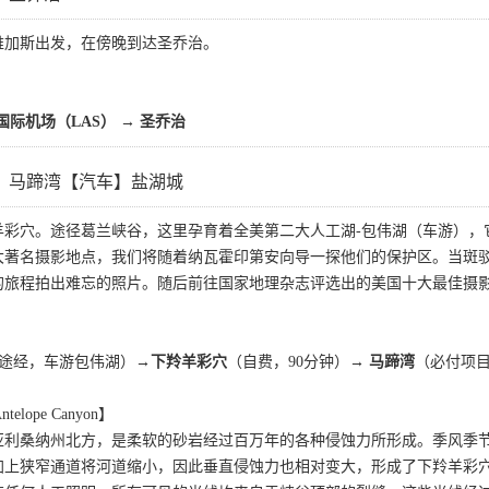
维加斯出发，在傍晚到达圣乔治。
际机场（LAS） → 圣乔治
】马蹄湾【汽车】盐湖城
羊彩穴。途径葛兰峡谷，这里孕育着全美第二大人工湖-包伟湖（车游），
大著名摄影地点，我们将随着纳瓦霍印第安向导一探他们的保护区。当斑
的旅程拍出难忘的照片。随后前往国家地理杂志评选出的美国十大最佳摄
途经，车游包伟湖）→
下羚羊彩穴
（自费，90分钟）→
马蹄湾
（必付项目
elope Canyon】
亚利桑纳州北方，是柔软的砂岩经过百万年的各种侵蚀力所形成。季风季
加上狭窄通道将河道缩小，因此垂直侵蚀力也相对变大，形成了下羚羊彩