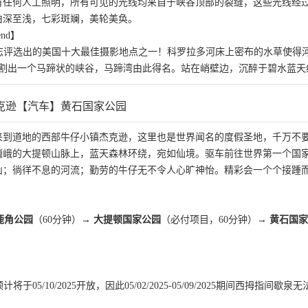
有任何人工照明，所有可见的光线均来自于峡谷顶部的裂缝，这些光线经过
由深至浅，七彩斑斓，美轮美奂。
end】
理杂志评选出的美国十大最佳摄影地点之一！科罗拉多河床上密布的水草使
，切割出一个马蹄状的峡谷，马蹄湾由此得名。站在峭壁边，沉醉于碧水蓝
克逊【汽车】黄石国家公园
来到道地的西部牛仔小镇杰克逊，这里也是世界闻名的度假圣地，千万不
巍峨的大提顿山脉上，蓝天森林环绕，宛如仙境。驱车前往世界第一个国家
山；徜徉不息的河流；勤劳的牛仔无不令人心旷神怡。精彩会一个个接踵
 鹿角公园
（60分钟）→
大提顿国家公园
（必付项目，60分钟）→
黄石国家
将于05/10/2025开放，因此05/02/2025-05/09/2025期间西拇指