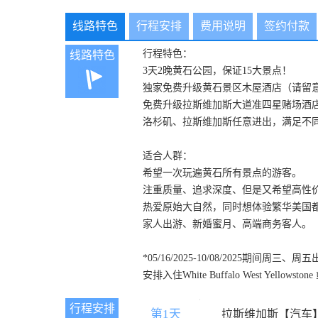
线路特色
行程安排
费用说明
签约付款
行程特色：
线路特色
3天2晚黄石公园，保证15大景点！
独家免费升级黄石景区木屋酒店（请留
免费升级拉斯维加斯大道准四星赌场酒
洛杉矶、拉斯维加斯任意进出，满足不
适合人群：
希望一次玩遍黄石所有景点的游客。
注重质量、追求深度、但是又希望高性
热爱原始大自然，同时想体验繁华美国
家人出游、新婚蜜月、高端商务客人。
*05/16/2025-10/08/20
安排入住White Buffalo West Yellowsto
行程安排
第1天
D1
拉斯维加斯【汽车