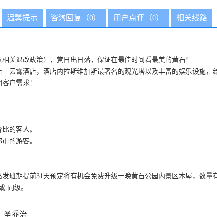
温馨提示
咨询回复（0）
用户点评（0）
相关线路
意相关退改政策），赏日出日落，保证在最佳时间看最美的黄石！
店—云霄酒店，酒店内拉斯维加斯最著名的观光塔以及丰富的娱乐设施，
同客户需求！
价比的客人。
都市的游客。
25期间周三、周五出发班期提前31天预定将有机会免费升级一晚黄石公园内景区木
ne 或 同级。
】圣乔治