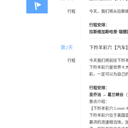
行程
今天，我们将从拉斯
行程安排：
拉斯维加斯哈里·瑞德国
第2天
D2
下羚羊彩穴【汽车
行程
今天我们将前往下羚
下羚羊彩穴是世界十
彩，一定可以为自己
行程安排：
圣乔治 → 葛兰峡谷
（
景点介绍：
【下羚羊彩穴 Lower Ant
下羚羊彩穴位于美国
暴洪的流速相当快，