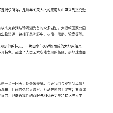
不是捕杀所得，是每年冬天大批的麋鹿从山里来到杰克逊
内并有以杰克森湖与珍妮湖为首的众多湖泊。大提顿国家公园
的生物资源，包括了美洲野牛、灰熊、黑熊、驼鹿等等。
奇观是他的标志，一片由水与火锤炼而成的大地原始景
各具特色。超出了人类艺术所能表现的极限，是地球表面
真是一步一回头，处处皆美景。今天我们会观赏到风情万
石瀑布，壮阔恢弘的大峡谷，万马奔腾的上瀑布；五彩缤
是词穷，只能靠我们的双眼与相机去丈量和铭记醉人美