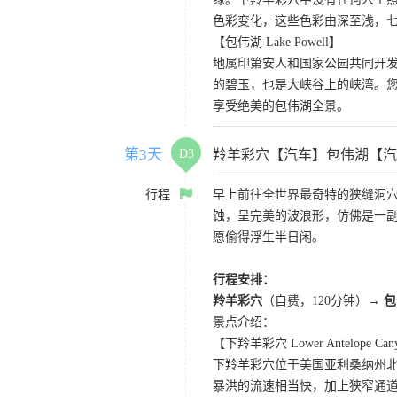
色彩变化，这些色彩由深至浅，
【包伟湖 Lake Powell】
地属印第安人和国家公园共同开
的碧玉，也是大峡谷上的峡湾。
享受绝美的包伟湖全景。
第3天
D3
羚羊彩穴【汽车】包伟湖【汽
行程
早上前往全世界最奇特的狭缝洞穴
蚀，呈完美的波浪形，仿佛是一副
愿偷得浮生半日闲。
行程安排：
羚羊彩穴
（自费，120分钟）
→ 
景点介绍：
【下羚羊彩穴 Lower Antelope Can
下羚羊彩穴位于美国亚利桑纳州
暴洪的流速相当快，加上狭窄通