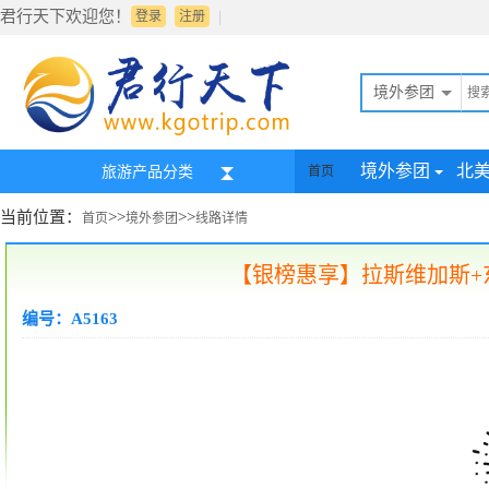
君行天下欢迎您！
|
登录
注册
境外参团
境外参团
北
旅游产品分类
首页
当前位置：
>>
>>
首页
境外参团
线路详情
【银榜惠享】拉斯维加斯+
编号：A5163