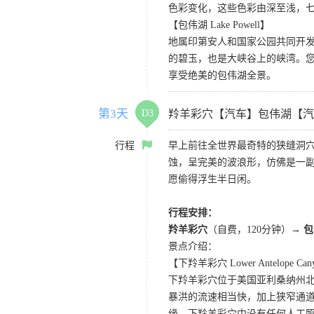
色彩变化，这些色彩由深至浅，
【包伟湖 Lake Powell】
地属印第安人和国家公园共同开
的碧玉，也是大峡谷上的峡湾。
享受绝美的包伟湖全景。
第3天
D3
羚羊彩穴【汽车】包伟湖【汽
行程
早上前往全世界最奇特的狭缝洞穴
蚀，呈完美的波浪形，仿佛是一副
愿偷得浮生半日闲。
行程安排：
羚羊彩穴
（自费，120分钟）
→ 
景点介绍：
【下羚羊彩穴 Lower Antelope Can
下羚羊彩穴位于美国亚利桑纳州
暴洪的流速相当快，加上狭窄通
缘。下羚羊彩穴中没有任何人工照