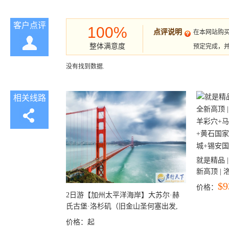
客户点评
100%
点评说明
在本网站购
整体满意度
预定完成，
没有找到数据.
相关线路
就是精品 |
新高顶 |
彩穴+马
$9
价格：
石国家公
2日游【加州太平洋海岸】大苏尔·赫
+锡安国家
氏古堡·洛杉矶（旧金山圣何塞出发,
洛杉矶结束）
价格：
起