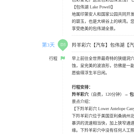
【包伟湖 Lake Powell】
地属印第安人和国家公园共同开
的碧玉，也是大峡谷上的峡湾。
享受绝美的包伟湖全景。
第3天
D3
羚羊彩穴【汽车】包伟湖【汽
行程
早上前往全世界最奇特的狭缝洞穴
蚀，呈完美的波浪形，仿佛是一副
愿偷得浮生半日闲。
行程安排：
羚羊彩穴
（自费，120分钟）
→ 
景点介绍：
【下羚羊彩穴 Lower Antelope Can
下羚羊彩穴位于美国亚利桑纳州
暴洪的流速相当快，加上狭窄通
缘。下羚羊彩穴中没有任何人工照