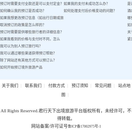
预订时需要支付全款还是可以支付定金？
如果我的支付未成功怎么办？
是
吗？
如何确认我的预订是否成功？
如何处理支付后价格变动的问题？
酒
如果我想更改预订信息（如出行日期或旅
哪
取消预订的政策是怎么样的？
如
客姓名）怎么办？
预订时需要提供哪些旅行者的详细信息？
关
如果我看到的价格与支付时不同，怎么
紧
我可以为别人预订旅行吗？
办？
我可以通过哪些渠道获得预订帮助？
除了网站还有其他方式可以预订么？
如何开始预订境外旅游产品
|
|
|
|
|
关于我们
联系我们
付款方式
预订须知
常见问题
站点地
|
图
All Rights Reserved.君行天下出境旅游平台版权所有，未经许可，不
得转载。
网站备案/许可证号
鲁ICP备17002975号-1