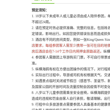
预定须知：
1. 18岁以下未成年人或儿童必须由成人陪伴参
不超过24周。
2. 请在预定时务必提供准确、完整的信息，包括
定错误，影响出行。如因您提供错误信息而造成损
3. 酒店有不同的房间类型，例如一张King/Queen 
店要求，每组参团客人需至少携带一张可在目的地
房后酒店会在7-14个工作日内将押金原路返还。
纵横
4. 参团客人需跟团上导游购买门票，不可自行带票或
准。
5. 纵横海鸥有权在方便出团操作的情况下，对行
6. 实际出行过程中，导游或司机有权根据天气、
7. 如遇景点临时关闭或节假日（感恩节、圣诞节
及国家公园的开放时间及流量控制会因疫情不时变
8. 八岁以下儿童参团需乘坐安全座椅，纵横海鸥提
造成的违规和罚金由客人自行承担，敬请理解。出
9. 行程中众多旅游景点需要参团人具备基本的健