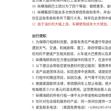
证为客人提供轮椅升降巴士或安排合适的座位。
10. 纵横海鸥巴士团分为了四个等级：银榜惠享、
11. 纵横集团可能会多次修改参团条款和条件，
仅在这些条款和条件下履行义务，除非在此条例中
12. 由于油价的大幅上涨，车辆使用成本大大增加，
出行须知：
1. 为保障行程顺利完整，游客有责任严格遵守导
遇到天气、交通、机械故障、罢工、政府停摆以及
任何的不便或产生相关航班、火车或大巴费用以及
2. 纵横海鸥有权在方便出团操作的情况下，在途
3. 以下建议会帮助您更快更好的登记报到：需携带
4. 该产品是团体活动，如您选择中途离团，请提
5. 行程中的赠送项目，如因交通、天气等不可抗
6. 根据美国联邦法律，参团期间车上禁止吸烟，
有每晚至少250 美元的清洁费用。这项费用由客
7. 纵横海鸥的所有行程一律不允许带宠物和动物参
8. 仅针对包含接机服务的产品：同一房间仅提供
9. 紧急联系电话：（美国免费电话）+1(866)585-87