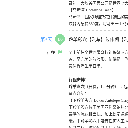
录》。大峡谷国家公园是世界七
【马蹄湾 Horseshoe Bend】
马蹄湾 – 国家地理杂志评选出
峡谷内急转360度，切割出一个
第3天
D3
羚羊彩穴【汽车】包伟湖【汽
行程
早上前往全世界最奇特的狭缝洞穴
蚀，呈完美的波浪形，仿佛是一副
愿偷得浮生半日闲。
行程安排：
羚羊彩穴
（自费，120分钟）
→ 
景点介绍：
【下羚羊彩穴 Lower Antelope Can
下羚羊彩穴位于美国亚利桑纳州
暴洪的流速相当快，加上狭窄通
缘。下羚羊彩穴中没有任何人工照
色彩变化，这些色彩由深至浅，