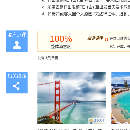
b. 在出发前8日 (含) 至 14日 (含) ，要
c. 如果团组在出发前7日 (含) 至出发当天要
d. 如贵司或客人因个人原因 (无旅行证件、迟
客户点评
100%
点评说明
在本网站购
整体满意度
预定完成，
没有找到数据.
相关线路