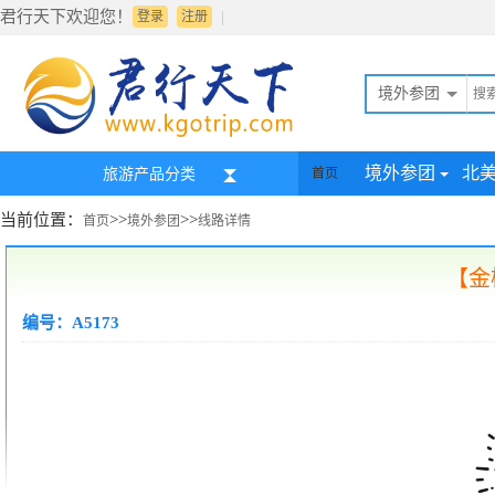
君行天下欢迎您！
|
登录
注册
境外参团
境外参团
北
旅游产品分类
首页
当前位置：
>>
>>
首页
境外参团
线路详情
【金榜
编号：A5173