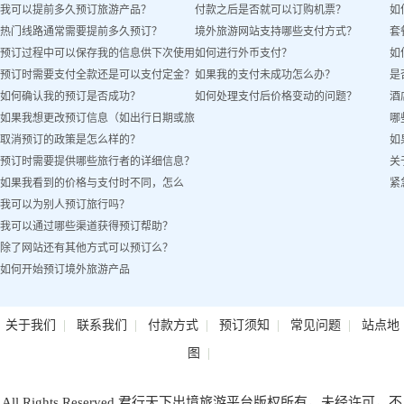
我可以提前多久预订旅游产品？
付款之后是否就可以订购机票？
如
热门线路通常需要提前多久预订？
境外旅游网站支持哪些支付方式？
套
预订过程中可以保存我的信息供下次使用
如何进行外币支付？
如
预订时需要支付全款还是可以支付定金？
如果我的支付未成功怎么办？
是
吗？
如何确认我的预订是否成功？
如何处理支付后价格变动的问题？
酒
如果我想更改预订信息（如出行日期或旅
哪
取消预订的政策是怎么样的？
如
客姓名）怎么办？
预订时需要提供哪些旅行者的详细信息？
关
如果我看到的价格与支付时不同，怎么
紧
我可以为别人预订旅行吗？
办？
我可以通过哪些渠道获得预订帮助？
除了网站还有其他方式可以预订么？
如何开始预订境外旅游产品
|
|
|
|
|
关于我们
联系我们
付款方式
预订须知
常见问题
站点地
|
图
All Rights Reserved.君行天下出境旅游平台版权所有，未经许可，不