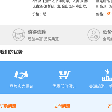
2日游【加州太平洋海岸】大苏尔·赫
就是精品 |
氏古堡·洛杉矶（旧金山圣何塞出发,
新高顶 |
洛杉矶结束）
彩穴+马
$9
价格：
起
价格：
石国家公
+锡安国家
值得信赖
低价
经验丰富 品牌典范
全网
我们的优势
品牌实力保证
优质低价保证
美洲旅游，
订购问题
支付问题
产