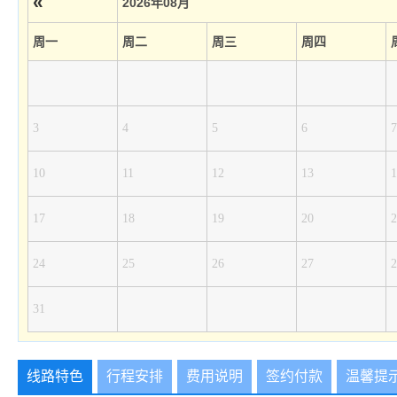
«
2026年08月
周一
周二
周三
周四
3
4
5
6
7
10
11
12
13
1
17
18
19
20
2
24
25
26
27
2
31
线路特色
行程安排
费用说明
签约付款
温馨提