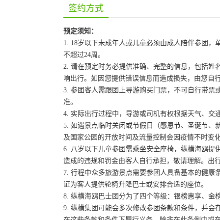
签约方式
预定须知：
1. 18岁以下未成年人或儿童必须由成人陪伴参
不超过24周。
2. 请在预定时务必提供准确、完整的信息，包括
响出行。如因您提供错误信息而造成损失，由您自
3. 参团客人需跟团上导游购买门票，不可自行带票或
准。
4. 实际出行过程中，导游或司机有权根据天气、
5. 如遇景点临时关闭或节假日（感恩节、圣诞节
及国家公园的开放时间及流量控制会因疫情不时变
6. 八岁以下儿童参团需乘坐安全座椅，纵横海鸥提
造成的违规和罚金由客人自行承担，敬请理解。出
7. 行程中众多旅游景点需要参团人具备基本的健
证为客人提供轮椅升降巴士或安排合适的座位。
8. 纵横海鸥巴士团分为了四个等级：银榜惠享、
9. 纵横集团可能会多次修改参团条款和条件，并
在这些条款和条件下履行义务，除非在此条例中或