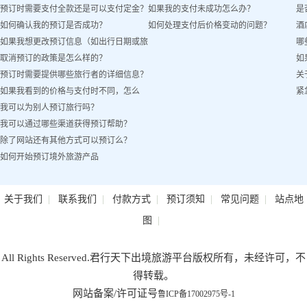
预订时需要支付全款还是可以支付定金？
如果我的支付未成功怎么办？
是
吗？
如何确认我的预订是否成功？
如何处理支付后价格变动的问题？
酒
如果我想更改预订信息（如出行日期或旅
哪
取消预订的政策是怎么样的？
如
客姓名）怎么办？
预订时需要提供哪些旅行者的详细信息？
关
如果我看到的价格与支付时不同，怎么
紧
我可以为别人预订旅行吗？
办？
我可以通过哪些渠道获得预订帮助？
除了网站还有其他方式可以预订么？
如何开始预订境外旅游产品
|
|
|
|
|
关于我们
联系我们
付款方式
预订须知
常见问题
站点地
|
图
All Rights Reserved.君行天下出境旅游平台版权所有，未经许可，不
得转载。
网站备案/许可证号
鲁ICP备17002975号-1