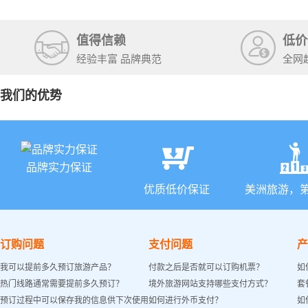
+锡安国家
值得信赖
低价
经验丰富 品牌典范
全网
我们的优势
品牌实力保证
优质低价保证
美洲旅游，
订购问题
支付问题
产
我可以提前多久预订旅游产品？
付款之后是否就可以订购机票？
如
热门线路通常需要提前多久预订？
境外旅游网站支持哪些支付方式？
套
预订过程中可以保存我的信息供下次使用
如何进行外币支付？
如