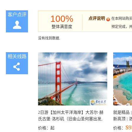
客户点评
100%
点评说明
在本网站购
整体满意度
预定完成，
没有找到数据.
相关线路
2日游【加州太平洋海岸】大苏尔·赫
就是精品 |
氏古堡·洛杉矶（旧金山圣何塞出发,
新高顶 |
洛杉矶结束）
彩穴+马
$9
价格：
起
价格：
石国家公