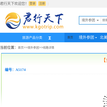
君行天下欢迎您！
|
登录
注册
境外参团
境外参团
北
旅游产品分类
首页
当前位置：
>>
>>
首页
境外参团
线路详情
【
编号：A5174