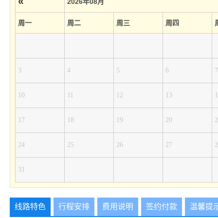
«
2026年08月
周一
周二
周三
周四
3
4
5
6
7
10
11
12
13
1
17
18
19
20
2
24
25
26
27
2
31
线路特色
行程安排
费用说明
签约付款
温馨提