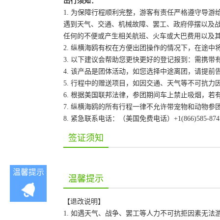
出行须知：
1. 为保障行程顺利完整，游客有责任严格遵守导
遇到天气、交通、机械故障、罢工、政府停摆以及
任何的不便或产生相关航班、火车或大巴费用以及
2. 纵横海鸥有权在方便出团操作的情况下，在途
3. 以下建议会帮助您更快更好的登记报到：需携带
4. 该产品是团体活动，如您选择中途离团，请提
5. 行程中的赠送项目，如因交通、天气等不可抗
6. 根据美国联邦法律，参团期间车上禁止吸烟，
7. 纵横海鸥的所有行程一律不允许带宠物和动物参
8. 紧急联系电话：（美国免费电话）+1(866)585-87
签证须知
温馨提示
温馨提示
【退改说明】
1. 如遇天气、战争、罢工等人力不可抗拒因素无