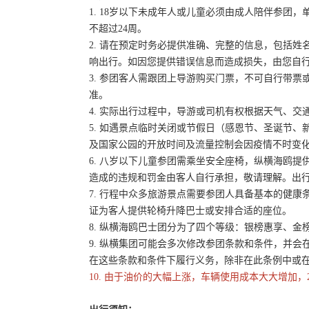
1. 18岁以下未成年人或儿童必须由成人陪伴参
不超过24周。
2. 请在预定时务必提供准确、完整的信息，包括
响出行。如因您提供错误信息而造成损失，由您自
3. 参团客人需跟团上导游购买门票，不可自行带票或
准。
4. 实际出行过程中，导游或司机有权根据天气、
5. 如遇景点临时关闭或节假日（感恩节、圣诞节
及国家公园的开放时间及流量控制会因疫情不时变
6. 八岁以下儿童参团需乘坐安全座椅，纵横海鸥提
造成的违规和罚金由客人自行承担，敬请理解。出
7. 行程中众多旅游景点需要参团人具备基本的健
证为客人提供轮椅升降巴士或安排合适的座位。
8. 纵横海鸥巴士团分为了四个等级：银榜惠享、
9. 纵横集团可能会多次修改参团条款和条件，并
在这些条款和条件下履行义务，除非在此条例中或
10. 由于油价的大幅上涨，车辆使用成本大大增加，