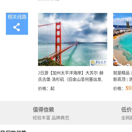
相关线路
2日游【加州太平洋海岸】大苏尔·赫
就是精品 |
氏古堡·洛杉矶（旧金山圣何塞出发,
新高顶 |
洛杉矶结束）
彩穴+马
$9
价格：
起
价格：
石国家公
+锡安国家
值得信赖
低价
经验丰富 品牌典范
全网