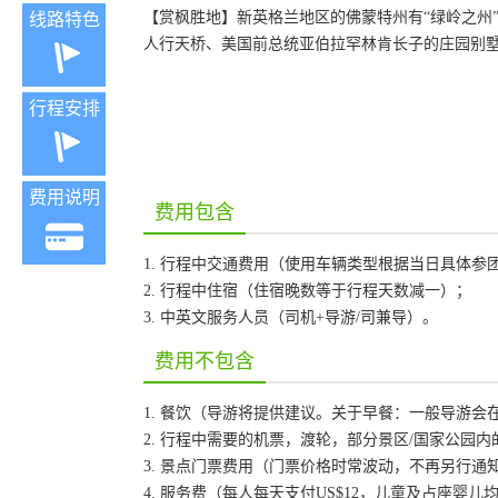
【赏枫胜地】新英格兰地区的佛蒙特州有“绿岭之州
线路特色
人行天桥、美国前总统亚伯拉罕林肯长子的庄园别
行程安排
费用说明
费用包含
1. 行程中交通费用（使用车辆类型根据当日具体参
2. 行程中住宿（住宿晚数等于行程天数减一）；
3. 中英文服务人员（司机+导游/司兼导）。
费用不包含
1. 餐饮（导游将提供建议。关于早餐：一般导游
2. 行程中需要的机票，渡轮，部分景区/国家公园
3. 景点门票费用（门票价格时常波动，不再另行
4. 服务费（每人每天支付US$12，儿童及占座婴