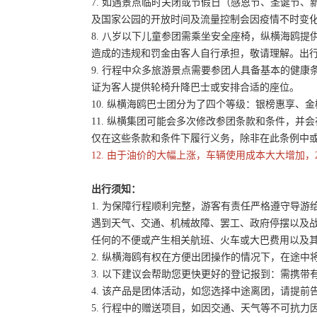
7. 如遇景点临时关闭或节假日（感恩节、圣诞节
及国家公园的开放时间及流量控制会因疫情不时变
8. 八岁以下儿童参团需乘坐安全座椅，纵横海鸥提
造成的违规和罚金由客人自行承担，敬请理解。出
9. 行程中众多旅游景点需要参团人具备基本的健
证为客人提供轮椅升降巴士或安排合适的座位。
10. 纵横海鸥巴士团分为了四个等级：银榜惠享、
11. 纵横集团可能会多次修改参团条款和条件，
仅在这些条款和条件下履行义务，除非在此条例中
12. 由于油价的大幅上涨，车辆使用成本大大增加，
出行须知：
1. 为保障行程顺利完整，游客有责任严格遵守导
遇到天气、交通、机械故障、罢工、政府停摆以及
任何的不便或产生相关航班、火车或大巴费用以及
2. 纵横海鸥有权在方便出团操作的情况下，在途
3. 以下建议会帮助您更快更好的登记报到：需携带
4. 该产品是团体活动，如您选择中途离团，请提
5. 行程中的赠送项目，如因交通、天气等不可抗