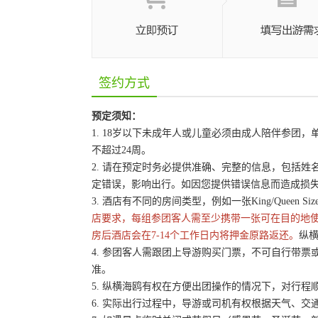
签约方式
预定须知：
1. 18岁以下未成年人或儿童必须由成人陪伴参
不超过24周。
2. 请在预定时务必提供准确、完整的信息，包括
定错误，影响出行。如因您提供错误信息而造成损
3. 酒店有不同的房间类型，例如一张King/Queen 
店要求，每组参团客人需至少携带一张可在目的地
房后酒店会在7-14个工作日内将押金原路返还。
纵横
4. 参团客人需跟团上导游购买门票，不可自行带票或
准。
5. 纵横海鸥有权在方便出团操作的情况下，对行
6. 实际出行过程中，导游或司机有权根据天气、