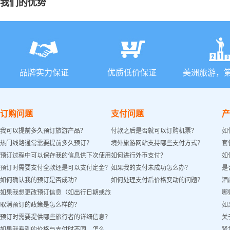
我们的优势
品牌实力保证
优质低价保证
美洲旅游，
订购问题
支付问题
产
我可以提前多久预订旅游产品？
付款之后是否就可以订购机票？
如
热门线路通常需要提前多久预订？
境外旅游网站支持哪些支付方式？
套
预订过程中可以保存我的信息供下次使用
如何进行外币支付？
如
预订时需要支付全款还是可以支付定金？
如果我的支付未成功怎么办？
是
吗？
如何确认我的预订是否成功？
如何处理支付后价格变动的问题？
酒
如果我想更改预订信息（如出行日期或旅
哪
取消预订的政策是怎么样的？
如
客姓名）怎么办？
预订时需要提供哪些旅行者的详细信息？
关
如果我看到的价格与支付时不同，怎么
紧