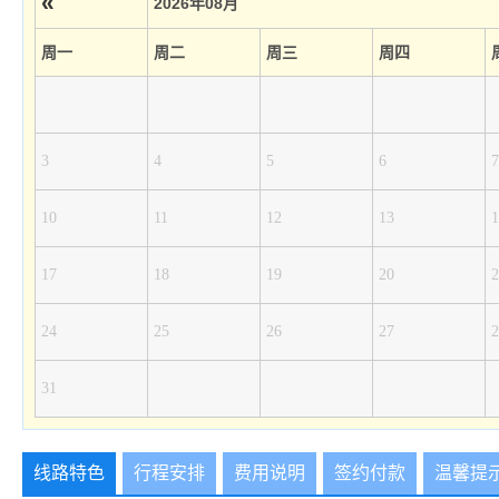
«
2026年08月
周一
周二
周三
周四
3
4
5
6
7
10
11
12
13
1
17
18
19
20
2
24
25
26
27
2
31
线路特色
行程安排
费用说明
签约付款
温馨提