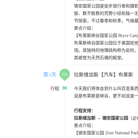
锡安国家公园是徒步旅行者和摄
层、数不胜数的荒野小径和独一
节探索，不过春季和秋季，气候
景点介绍：
【布莱斯峡谷国家公园 Bryce Canyon 
布莱斯峡谷国家公园位于美国犹
场。其独特的地理结构称为岩柱
其被誉为天然石俑的殿堂。
第3天
D3
拉斯维加斯【汽车】布莱斯
行程
今天我们将体会到什么叫百变美
说是布莱斯是峡谷，更不如说是
行程安排：
拉斯维加斯 → 锡安国家公园
（必
景点介绍：
【锡安国家公园 Zion National Pa