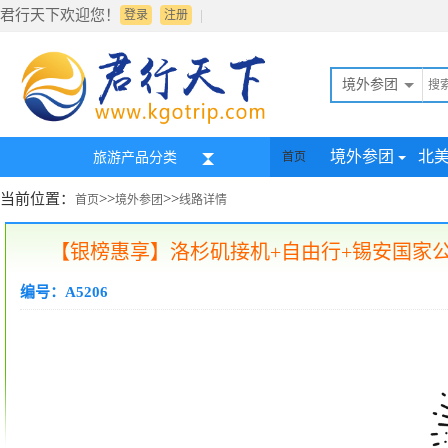
君行天下欢迎您！
|
登录
注册
境外参团
境外参团
北
旅游产品分类
首页
当前位置：
>>
>>
首页
境外参团
线路详情
【银榜惠享】洛杉矶接机+自由行+锡安国家公
编号：A5206