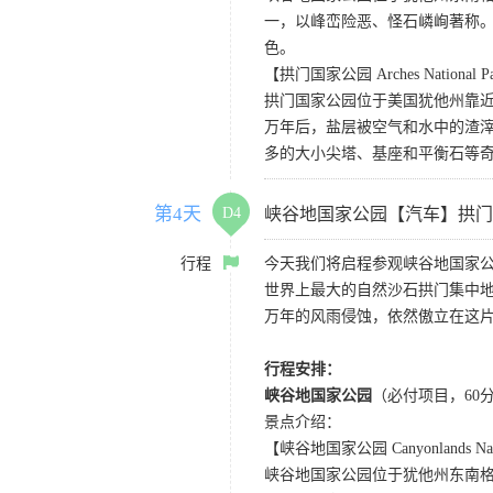
一，以峰峦险恶、怪石嶙峋著称。
色。
【拱门国家公园 Arches National P
拱门国家公园位于美国犹他州靠近
万年后，盐层被空气和水中的渣
多的大小尖塔、基座和平衡石等
第4天
D4
峡谷地国家公园【汽车】拱门
行程
今天我们将启程参观峡谷地国家
世界上最大的自然沙石拱门集中地
万年的风雨侵蚀，依然傲立在这
行程安排：
峡谷地国家公园
（必付项目，60
景点介绍：
【峡谷地国家公园 Canyonlands Nati
峡谷地国家公园位于犹他州东南