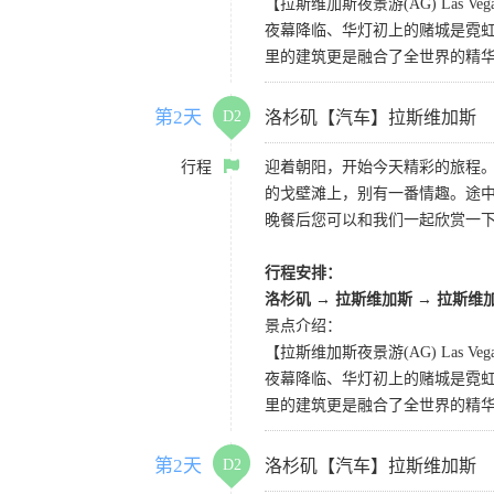
【拉斯维加斯夜景游(AG) Las Vegas 
夜幕降临、华灯初上的赌城是霓虹
里的建筑更是融合了全世界的精
第2天
D2
洛杉矶【汽车】拉斯维加斯
行程
迎着朝阳，开始今天精彩的旅程
的戈壁滩上，别有一番情趣。途
晚餐后您可以和我们一起欣赏一
行程安排：
洛杉矶
→
拉斯维加斯
→
拉斯维
景点介绍：
【拉斯维加斯夜景游(AG) Las Vegas 
夜幕降临、华灯初上的赌城是霓虹
里的建筑更是融合了全世界的精
第2天
D2
洛杉矶【汽车】拉斯维加斯