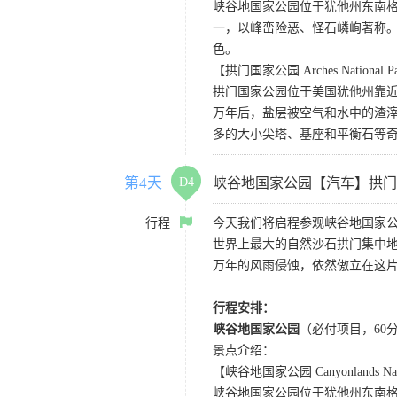
峡谷地国家公园位于犹他州东南
一，以峰峦险恶、怪石嶙峋著称。
色。
【拱门国家公园 Arches National P
拱门国家公园位于美国犹他州靠近
万年后，盐层被空气和水中的渣
多的大小尖塔、基座和平衡石等
第4天
D4
峡谷地国家公园【汽车】拱门
行程
今天我们将启程参观峡谷地国家
世界上最大的自然沙石拱门集中地
万年的风雨侵蚀，依然傲立在这
行程安排：
峡谷地国家公园
（必付项目，60
景点介绍：
【峡谷地国家公园 Canyonlands Nati
峡谷地国家公园位于犹他州东南