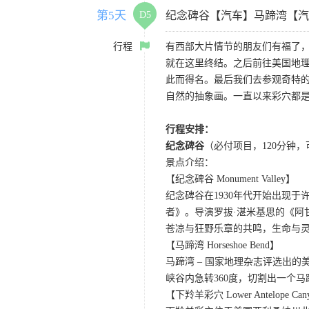
第5天
D5
纪念碑谷【汽车】马蹄湾【汽
行程
有西部大片情节的朋友们有福了
就在这里终结。之后前往美国地理
此而得名。最后我们去参观奇特的
自然的抽象画。一直以来彩穴都
行程安排：
纪念碑谷
（必付项目，120分钟
景点介绍：
【纪念碑谷 Monument Valley】
纪念碑谷在1930年代开始出现
者》。导演罗拔·湛米基思的《阿
苍凉与狂野乐章的共鸣，生命与
【马蹄湾 Horseshoe Bend】
马蹄湾 – 国家地理杂志评选出
峡谷内急转360度，切割出一个
【下羚羊彩穴 Lower Antelope Can