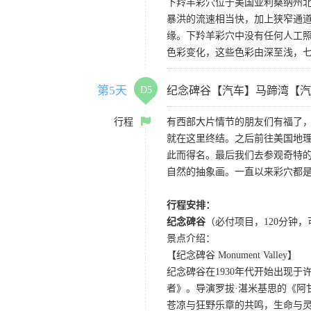
下羚羊彩穴位于美国亚利桑纳州
暴洪的流速相当快，加上狭窄通
缘。下羚羊彩穴中没有任何人工照
色彩变化，这些色彩由深至浅，
第5天
D5
纪念碑谷【汽车】马蹄湾【汽
行程
有西部大片情节的朋友们有福了
就在这里终结。之后前往美国地理
此而得名。最后我们去参观奇特的
自然的抽象画。一直以来彩穴都
行程安排：
纪念碑谷
（必付项目，120分钟
景点介绍：
【纪念碑谷 Monument Valley】
纪念碑谷在1930年代开始出现
者》。导演罗拔·湛米基思的《阿
苍凉与狂野乐章的共鸣，生命与