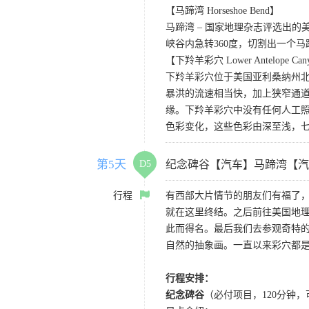
【马蹄湾 Horseshoe Bend】
马蹄湾 – 国家地理杂志评选出
峡谷内急转360度，切割出一个
【下羚羊彩穴 Lower Antelope Can
下羚羊彩穴位于美国亚利桑纳州
暴洪的流速相当快，加上狭窄通
缘。下羚羊彩穴中没有任何人工照
色彩变化，这些色彩由深至浅，
第5天
D5
纪念碑谷【汽车】马蹄湾【汽
行程
有西部大片情节的朋友们有福了
就在这里终结。之后前往美国地理
此而得名。最后我们去参观奇特的
自然的抽象画。一直以来彩穴都
行程安排：
纪念碑谷
（必付项目，120分钟