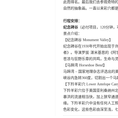
此而得名。最后我们去参观奇特的
自然的抽象画。一直以来彩穴都
行程安排：
纪念碑谷
（必付项目，120分钟
景点介绍：
【纪念碑谷 Monument Valley】
纪念碑谷在1930年代开始出现
者》。导演罗拔·湛米基思的《阿
苍凉与狂野乐章的共鸣，生命与
【马蹄湾 Horseshoe Bend】
马蹄湾 – 国家地理杂志评选出
峡谷内急转360度，切割出一个
【下羚羊彩穴 Lower Antelope Can
下羚羊彩穴位于美国亚利桑纳州
暴洪的流速相当快，加上狭窄通
缘。下羚羊彩穴中没有任何人工照
色彩变化，这些色彩由深至浅，