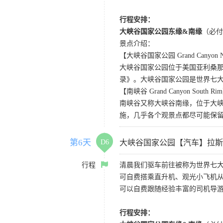
行程安排：
大峡谷国家公园东缘&南缘
（必付
景点介绍：
【大峡谷国家公园 Grand Canyon Nat
大峡谷国家公园位于美国亚利桑那州
录》。大峡谷国家公园是世界七
【南峡谷 Grand Canyon South Ri
南峡谷又称大峡谷南缘，位于大
施，几乎各个观景点都尽可能保
第6天
D6
大峡谷国家公园【汽车】拉斯
行程
清晨我们驱车前往被称为世界七
可自费搭乘直升机、观光小飞机
可以自费跟随经验丰富的司机导
行程安排：