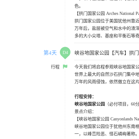
色。
【拱门国家公园 Arches National P
拱门国家公园位于美国犹他州靠近
万年后，盐层被空气和水中的渣
多的大小尖塔、基座和平衡石等
第4天
D4
峡谷地国家公园【汽车】拱门
行程
今天我们将启程参观峡谷地国家
世界上最大的自然沙石拱门集中地
万年的风雨侵蚀，依然傲立在这
行程安排：
峡谷地国家公园
（必付项目，60
景点介绍：
【峡谷地国家公园 Canyonlands Nati
峡谷地国家公园位于犹他州东南
一，以峰峦险恶、怪石嶙峋著称。