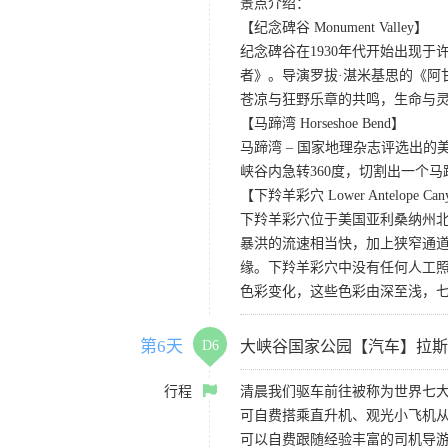
景点介绍：
【纪念碑谷 Monument Valley】
纪念碑谷在1930年代开始出现
者》。导演罗拔·湛米基思的《阿
苍凉与狂野乐章的共鸣，生命与
【马蹄湾 Horseshoe Bend】
马蹄湾 – 国家地理杂志评选出
峡谷内急转360度，切割出一个
【下羚羊彩穴 Lower Antelope Can
下羚羊彩穴位于美国亚利桑纳州
暴洪的流速相当快，加上狭窄通
缘。下羚羊彩穴中没有任何人工照
色彩变化，这些色彩由深至浅，
第6天
D6
大峡谷国家公园【汽车】拉斯
行程
清晨我们驱车前往被称为世界七
可自费搭乘直升机、观光小飞机
可以自费跟随经验丰富的司机导