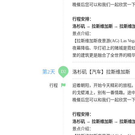
晚餐后您可以和我们一起欣赏一
行程安排：
洛杉矶
→
拉斯维加斯
→
拉斯维
景点介绍：
【拉斯维加斯夜景游(AG) Las Vegas 
夜幕降临、华灯初上的赌城是霓虹
里的建筑更是融合了全世界的精
第2天
D2
洛杉矶【汽车】拉斯维加斯
行程
迎着朝阳，开始今天精彩的旅程
的戈壁滩上，别有一番情趣。途
晚餐后您可以和我们一起欣赏一
行程安排：
洛杉矶
→
拉斯维加斯
→
拉斯维
景点介绍：