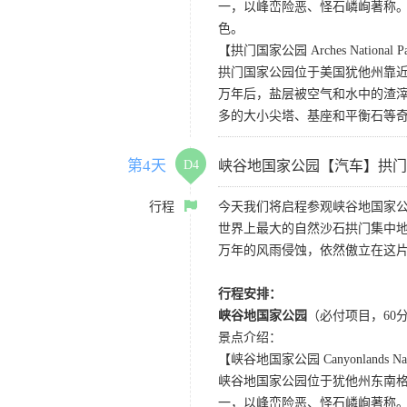
一，以峰峦险恶、怪石嶙峋著称。
色。
【拱门国家公园 Arches National P
拱门国家公园位于美国犹他州靠近
万年后，盐层被空气和水中的渣
多的大小尖塔、基座和平衡石等
第4天
D4
峡谷地国家公园【汽车】拱门
行程
今天我们将启程参观峡谷地国家
世界上最大的自然沙石拱门集中地
万年的风雨侵蚀，依然傲立在这
行程安排：
峡谷地国家公园
（必付项目，60
景点介绍：
【峡谷地国家公园 Canyonlands Nati
峡谷地国家公园位于犹他州东南
一，以峰峦险恶、怪石嶙峋著称。