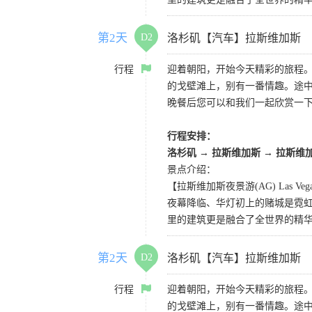
第2天
D2
洛杉矶【汽车】拉斯维加斯
行程
迎着朝阳，开始今天精彩的旅程
的戈壁滩上，别有一番情趣。途
晚餐后您可以和我们一起欣赏一
行程安排：
洛杉矶
→
拉斯维加斯
→
拉斯维
景点介绍：
【拉斯维加斯夜景游(AG) Las Vegas 
夜幕降临、华灯初上的赌城是霓虹
里的建筑更是融合了全世界的精
第2天
D2
洛杉矶【汽车】拉斯维加斯
行程
迎着朝阳，开始今天精彩的旅程
的戈壁滩上，别有一番情趣。途