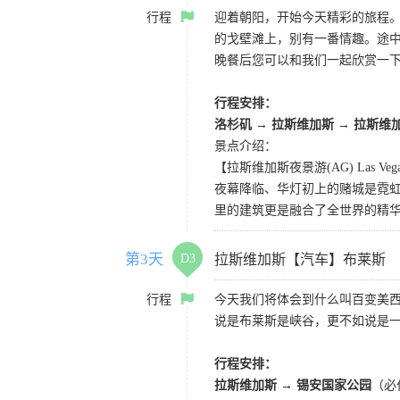
行程
迎着朝阳，开始今天精彩的旅程
的戈壁滩上，别有一番情趣。途
晚餐后您可以和我们一起欣赏一
行程安排：
洛杉矶
→
拉斯维加斯
→
拉斯维
景点介绍：
【拉斯维加斯夜景游(AG) Las Vegas 
夜幕降临、华灯初上的赌城是霓虹
里的建筑更是融合了全世界的精
第3天
D3
拉斯维加斯【汽车】布莱斯
行程
今天我们将体会到什么叫百变美
说是布莱斯是峡谷，更不如说是
行程安排：
拉斯维加斯 → 锡安国家公园
（必