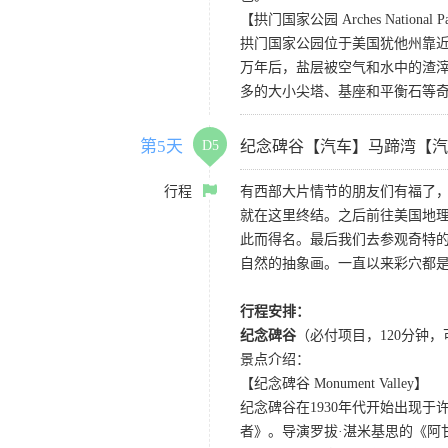
【拱门国家公园 Arches National P
拱门国家公园位于美国犹他州靠近
万年后，盐层被空气和水中的渣
多的大小尖塔、基座和平衡石等
第5天
D5
纪念碑谷【汽车】马蹄湾【汽
行程
有西部大片情节的朋友们有福了
就在这里终结。之后前往美国地理
此而得名。最后我们去参观奇特的
自然的抽象画。一直以来彩穴都
行程安排：
纪念碑谷
（必付项目，120分钟
景点介绍：
【纪念碑谷 Monument Valley】
纪念碑谷在1930年代开始出现
者》。导演罗拔·湛米基思的《阿