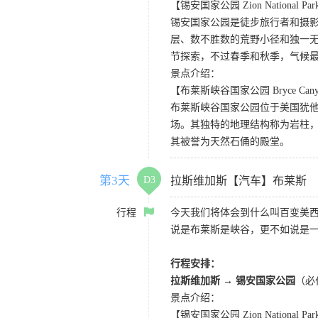
【锡安国家公园 Zion National Pa
锡安国家公园是徒步旅行者和摄
层、数不胜数的荒野小径和独一
节探索，不过春季和秋季，气候
景点介绍：
【布莱斯峡谷国家公园 Bryce Canyon 
布莱斯峡谷国家公园位于美国犹
场。其独特的地理结构称为岩柱
其被誉为天然石俑的殿堂。
第3天
D3
拉斯维加斯【汽车】布莱斯
行程
今天我们将体会到什么叫百变美
说是布莱斯是峡谷，更不如说是
行程安排：
拉斯维加斯 → 锡安国家公园
（必
景点介绍：
【锡安国家公园 Zion National Pa