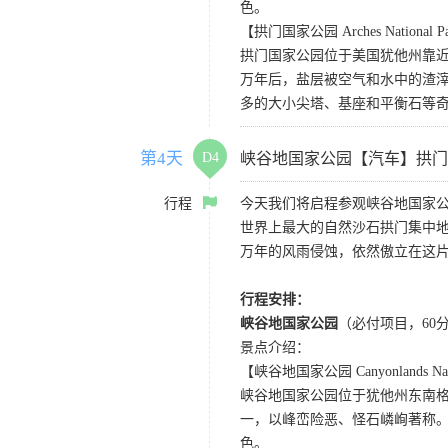
色。
【拱门国家公园 Arches National P
拱门国家公园位于美国犹他州靠近
万年后，盐层被空气和水中的渣
多的大小尖塔、基座和平衡石等
第4天
D4
峡谷地国家公园【汽车】拱门
行程
今天我们将启程参观峡谷地国家
世界上最大的自然沙石拱门集中地
万年的风雨侵蚀，依然傲立在这
行程安排：
峡谷地国家公园
（必付项目，60
景点介绍：
【峡谷地国家公园 Canyonlands Nati
峡谷地国家公园位于犹他州东南
一，以峰峦险恶、怪石嶙峋著称。
色。