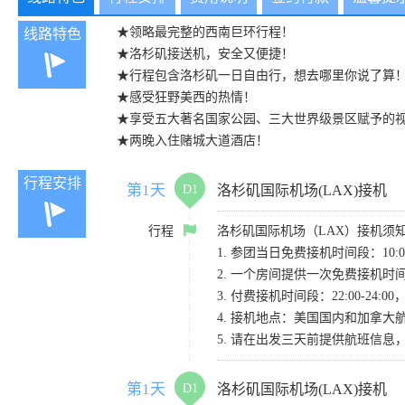
★领略最完整的西南巨环行程！
线路特色
★洛杉矶接送机，安全又便捷！
★行程包含洛杉矶一日自由行，想去哪里你说了算
★感受狂野美西的热情！
★享受五大著名国家公园、三大世界级景区赋予的
★两晚入住赌城大道酒店！
行程安排
第1天
D1
洛杉矶国际机场(LAX)接机
行程
洛杉矶国际机场（LAX）接机须
1. 参团当日免费接机时间段：10:00-
2. 一个房间提供一次免费接机
3. 付费接机时间段：22:00-2
4. 接机地点：美国国内和加拿大航班请
5. 请在出发三天前提供航班信
第1天
D1
洛杉矶国际机场(LAX)接机