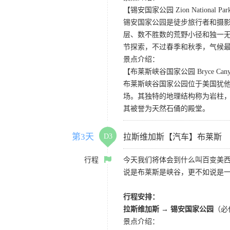
【锡安国家公园 Zion National Pa
锡安国家公园是徒步旅行者和摄
层、数不胜数的荒野小径和独一
节探索，不过春季和秋季，气候
景点介绍：
【布莱斯峡谷国家公园 Bryce Canyon 
布莱斯峡谷国家公园位于美国犹
场。其独特的地理结构称为岩柱
其被誉为天然石俑的殿堂。
第3天
D3
拉斯维加斯【汽车】布莱斯
行程
今天我们将体会到什么叫百变美
说是布莱斯是峡谷，更不如说是
行程安排：
拉斯维加斯 → 锡安国家公园
（必
景点介绍：