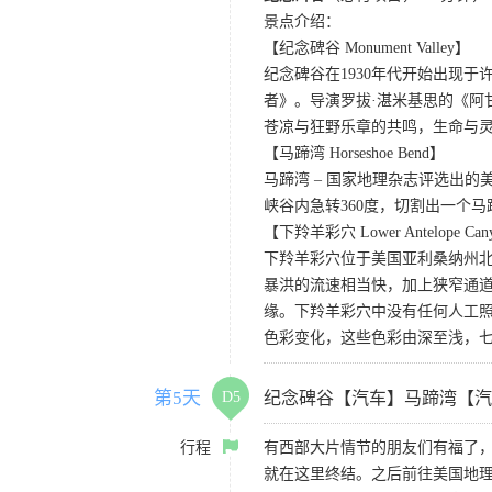
景点介绍：
【纪念碑谷 Monument Valley】
纪念碑谷在1930年代开始出现
者》。导演罗拔·湛米基思的《阿
苍凉与狂野乐章的共鸣，生命与
【马蹄湾 Horseshoe Bend】
马蹄湾 – 国家地理杂志评选出
峡谷内急转360度，切割出一个
【下羚羊彩穴 Lower Antelope Can
下羚羊彩穴位于美国亚利桑纳州
暴洪的流速相当快，加上狭窄通
缘。下羚羊彩穴中没有任何人工照
色彩变化，这些色彩由深至浅，
第5天
D5
纪念碑谷【汽车】马蹄湾【汽
行程
有西部大片情节的朋友们有福了
就在这里终结。之后前往美国地理