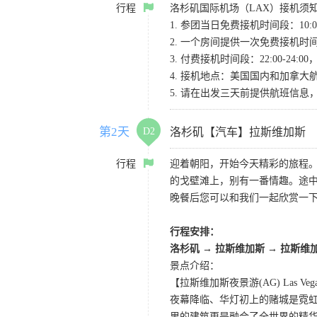
行程
洛杉矶国际机场（LAX）接机须
1. 参团当日免费接机时间段：10:00-
2. 一个房间提供一次免费接机
3. 付费接机时间段：22:00-2
4. 接机地点：美国国内和加拿大航班请
5. 请在出发三天前提供航班信
第2天
D2
洛杉矶【汽车】拉斯维加斯
行程
迎着朝阳，开始今天精彩的旅程
的戈壁滩上，别有一番情趣。途
晚餐后您可以和我们一起欣赏一
行程安排：
洛杉矶
→
拉斯维加斯
→
拉斯维
景点介绍：
【拉斯维加斯夜景游(AG) Las Vegas 
夜幕降临、华灯初上的赌城是霓虹
里的建筑更是融合了全世界的精