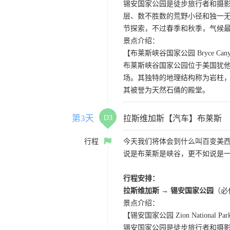
锡安国家公园是徒步旅行者和摄
层、数不胜数的荒野小径和独一
节探索，不过春季和秋季，气候
景点介绍：
【布莱斯峡谷国家公园 Bryce Canyon 
布莱斯峡谷国家公园位于美国犹
场。其独特的地理结构称为岩柱
其被誉为天然石俑的殿堂。
第3天
D3
拉斯维加斯【汽车】布莱斯
行程
今天我们将体会到什么叫百变美
说是布莱斯是峡谷，更不如说是
行程安排：
拉斯维加斯 → 锡安国家公园
（必
景点介绍：
【锡安国家公园 Zion National Pa
锡安国家公园是徒步旅行者和摄