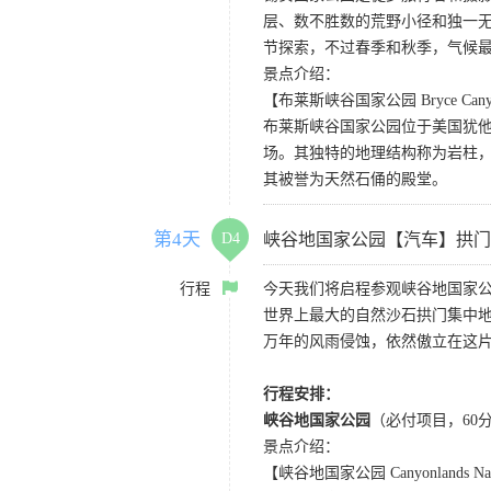
层、数不胜数的荒野小径和独一
节探索，不过春季和秋季，气候
景点介绍：
【布莱斯峡谷国家公园 Bryce Canyon 
布莱斯峡谷国家公园位于美国犹
场。其独特的地理结构称为岩柱
其被誉为天然石俑的殿堂。
第4天
D4
峡谷地国家公园【汽车】拱门
行程
今天我们将启程参观峡谷地国家
世界上最大的自然沙石拱门集中地
万年的风雨侵蚀，依然傲立在这
行程安排：
峡谷地国家公园
（必付项目，60
景点介绍：
【峡谷地国家公园 Canyonlands Nati