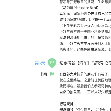
苍凉与狂野乐章的共鸣，生命与
【马蹄湾 Horseshoe Bend】
马蹄湾 – 国家地理杂志评选出
峡谷内急转360度，切割出一个
【下羚羊彩穴 Lower Antelope Can
下羚羊彩穴位于美国亚利桑纳州
暴洪的流速相当快，加上狭窄通
缘。下羚羊彩穴中没有任何人工照
色彩变化，这些色彩由深至浅，
第5天
D5
纪念碑谷【汽车】马蹄湾【汽
行程
有西部大片情节的朋友们有福了
就在这里终结。之后前往美国地理
此而得名。最后我们去参观奇特的
自然的抽象画。一直以来彩穴都
行程安排：
纪念碑谷
（必付项目，120分钟