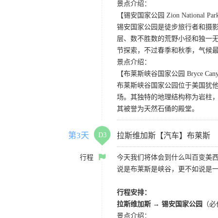
景点介绍：
【锡安国家公园 Zion National Pa
锡安国家公园是徒步旅行者和摄
层、数不胜数的荒野小径和独一
节探索，不过春季和秋季，气候
景点介绍：
【布莱斯峡谷国家公园 Bryce Canyon 
布莱斯峡谷国家公园位于美国犹
场。其独特的地理结构称为岩柱
其被誉为天然石俑的殿堂。
第3天
D3
拉斯维加斯【汽车】布莱斯
行程
今天我们将体会到什么叫百变美
说是布莱斯是峡谷，更不如说是
行程安排：
拉斯维加斯 → 锡安国家公园
（必
景点介绍：