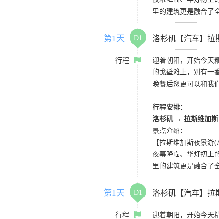
里的建筑更是融合了
第1天
D1
洛杉矶【汽车】拉
行程
迎着朝阳，开始今天
的戈壁滩上，别有一
晚餐后您更可以和我
行程安排：
洛杉矶
→
拉斯维加斯
景点介绍：
【拉斯维加斯夜景游(AG) La
夜幕降临、华灯初上
里的建筑更是融合了
第1天
D1
洛杉矶【汽车】拉
行程
迎着朝阳，开始今天