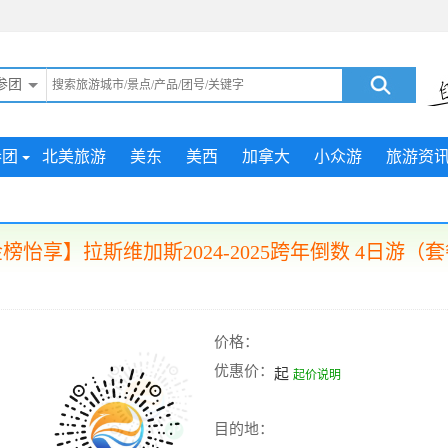
参团
参团
北美旅游
美东
美西
加拿大
小众游
旅游资
榜怡享】拉斯维加斯2024-2025跨年倒数 4日游（
价格：
优惠价：
起
起价说明
目的地：