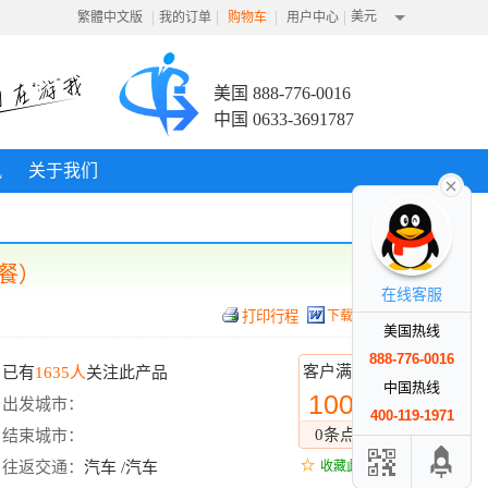
|
|
|
|
美元
繁體中文版
我的订单
购物车
用户中心
美国 888-776-0016
中国 0633-3691787
讯
关于我们
套餐）
在线客服
下载行程
美国热线
888-776-0016
客户满意度
已有
1635人
关注此产品
中国热线
100%
出发城市：
400-119-1971
0条点评
结束城市：
往返交通：
汽车 /汽车
收藏此线路