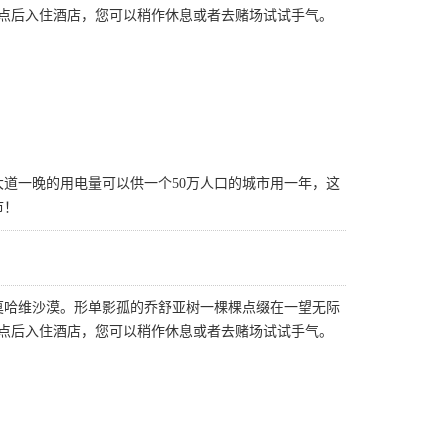
点后入住酒店，您可以稍作休息或者去赌场试试手气。
道一晚的用电量可以供一个50万人口的城市用一年，这
市！
莫哈维沙漠。形单影孤的乔舒亚树一棵棵点缀在一望无际
点后入住酒店，您可以稍作休息或者去赌场试试手气。