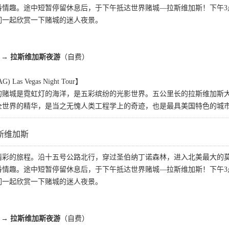
番情趣。途中短暂停留休息后，于下午抵达世界赌城—拉斯维加斯！下午3
们一起欣赏一下赌城的迷人夜景。
→
拉斯维加斯夜游
（自费）
s Vegas Night Tour】
的赌城是霓虹灯的海洋，是五彩缤纷的光影世界。五公里长的拉斯维加斯大
全世界的精华，是当之无愧人类工程学上的奇迹，也是最具美国特色的城
斯维加斯
精彩的旅程。沿十五号公路北行，穿过圣伯纳丁诺森林，进入北美最大的
番情趣。途中短暂停留休息后，于下午抵达世界赌城—拉斯维加斯！下午3
们一起欣赏一下赌城的迷人夜景。
→
拉斯维加斯夜游
（自费）