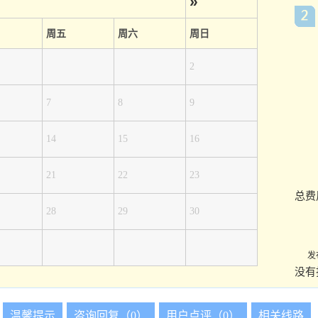
»
周五
周六
周日
2
7
8
9
14
15
16
21
22
23
总费
28
29
30
发
没有
温馨提示
咨询回复（0）
用户点评（0）
相关线路