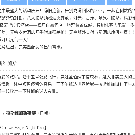
中最盛大的活动庆典！辞旧迎新，告别充满回忆的2024，一起在倒数的钟
大道整条街封锁，八大赌场顶楼烟火齐放，灯光、音乐、喷泉、赌场，精彩无止
星级豪华度假酒店——枫丹白露酒店，地理位置优越，智能化客房配置，
相赠，无需支付酒店旺季附加费差价！无需额外支付五星酒店度假村费！
适开启元气一天！
任意进出，完美匹配您的出行需求。
斯维加斯
精彩的旅程。沿十五号公路北行，穿过圣伯纳丁诺森林，进入北美最大的
番情趣。途中短暂停留休息后，于下午抵达世界赌城—拉斯维加斯！下午3
们一起欣赏一下赌城的迷人夜景。
→
拉斯维加斯夜游
（自费）
s Vegas Night Tour】
的赌城是霓虹灯的海洋，是五彩缤纷的光影世界。五公里长的拉斯维加斯大