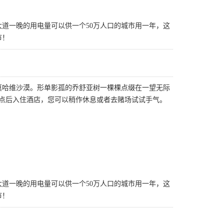
道一晚的用电量可以供一个50万人口的城市用一年，这
市！
莫哈维沙漠。形单影孤的乔舒亚树一棵棵点缀在一望无际
点后入住酒店，您可以稍作休息或者去赌场试试手气。
道一晚的用电量可以供一个50万人口的城市用一年，这
市！