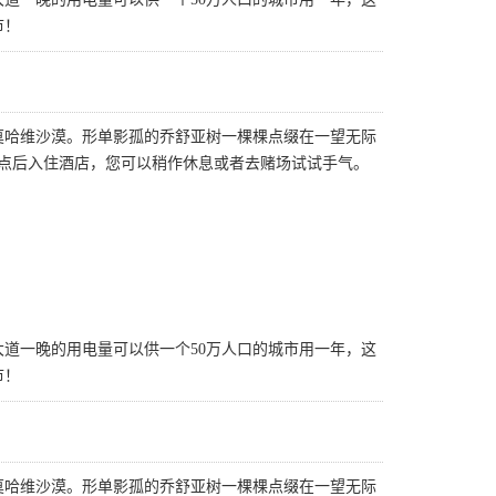
市！
莫哈维沙漠。形单影孤的乔舒亚树一棵棵点缀在一望无际
点后入住酒店，您可以稍作休息或者去赌场试试手气。
道一晚的用电量可以供一个50万人口的城市用一年，这
市！
莫哈维沙漠。形单影孤的乔舒亚树一棵棵点缀在一望无际