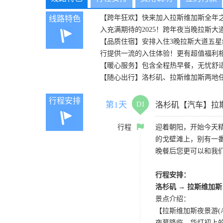
【跨年狂欢】快来加入拉斯维加斯全年之
线路特色
入充满期待的2025！跨年夜当晚拉斯
【品质住宿】安排入住3晚拉斯大道五
行提供一流的入住体验！更有超值福利
【暖心服务】包含全程热早餐，无忧舒
【随心出行】洛杉矶、拉斯维加斯两地
行程安排
第1天
D1
洛杉矶【汽车】拉
行程
迎着朝阳，开始今天
的戈壁滩上，别有一
晚餐后您更可以和我
行程安排：
洛杉矶
→
拉斯维加斯
景点介绍：
【拉斯维加斯夜景游(AG) La
夜幕降临、华灯初上