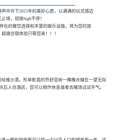
声中许下2025年的美好心愿，以满满的仪式感迈
境，彻夜high不停！
多样化的餐饮选择和丰富的娱乐设施，将为您的旅
！超值住宿体验只等您来！！！
莫哈维沙漠。形单影孤的乔舒亚树一棵棵点缀在一望无际
点后入住酒店，您可以稍作休息或者去赌场试试手气。
道一晚的用电量可以供一个50万人口的城市用一年，这