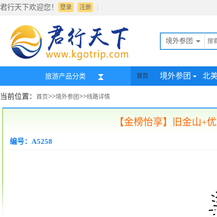
君行天下欢迎您！
|
登录
注册
境外参团
境外参团
北
旅游产品分类
首页
当前位置：
>>
>>
首页
境外参团
线路详情
【金榜怡享】旧金山+优
编号：A5258