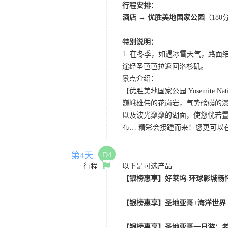
行程安排：
酒店
→
优胜美地国家公园
（18
特别说明：
1. 在冬季，如遇冰雪天气，路
途经圣芭芭拉返回洛杉矶。
景点介绍：
【优胜美地国家公园 Yosemite Natio
巍峨雄伟的花岗岩，气势磅礴的
以及波光粼粼的湖面，使您恍若置
布… 精彩会接踵而来！您更可以
第4天
D4
行程
以下是可选产品:
【银榜惠享】好莱坞-环球影城畅怀
【银榜惠享】圣地亚哥+海洋世界
【银榜惠享】圣地亚哥一日游：老