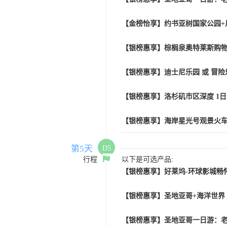
【金榜怡享】约书亚树国家公园+
【银榜惠享】棕榈泉奥特莱斯购物
【银榜惠享】迪士尼乐园 或 冒险乐园
【银榜惠享】洛杉矶市区深度 1
【银榜惠享】海岸星光号观景火车
第5天
D5
行程
以下是可选产品:
【银榜惠享】好莱坞-环球影城畅怀
【银榜惠享】圣地亚哥+海洋世界
【银榜惠享】圣地亚哥一日游：老