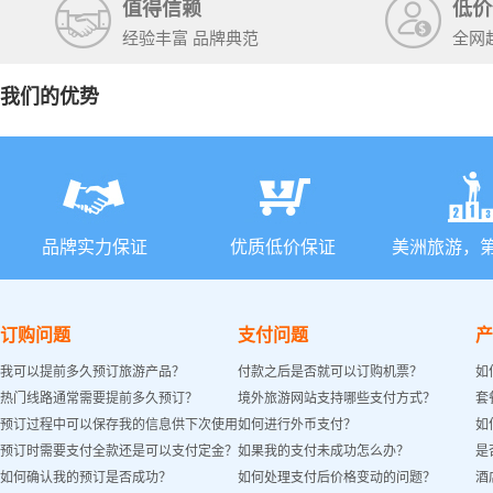
值得信赖
低价
经验丰富 品牌典范
全网
我们的优势
品牌实力保证
优质低价保证
美洲旅游，
订购问题
支付问题
产
我可以提前多久预订旅游产品？
付款之后是否就可以订购机票？
如
热门线路通常需要提前多久预订？
境外旅游网站支持哪些支付方式？
套
预订过程中可以保存我的信息供下次使用
如何进行外币支付？
如
预订时需要支付全款还是可以支付定金？
如果我的支付未成功怎么办？
是
吗？
如何确认我的预订是否成功？
如何处理支付后价格变动的问题？
酒