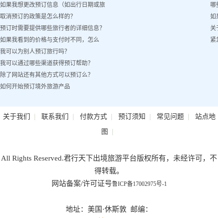
如果我想更改预订信息（如出行日期或旅
哪
取消预订的政策是怎么样的？
如
客姓名）怎么办？
预订时需要提供哪些旅行者的详细信息？
关
如果我看到的价格与支付时不同，怎么
紧
我可以为别人预订旅行吗？
办？
我可以通过哪些渠道获得预订帮助？
除了网站还有其他方式可以预订么？
如何开始预订境外旅游产品
|
|
|
|
|
关于我们
联系我们
付款方式
预订须知
常见问题
站点地
|
图
All Rights Reserved.君行天下出境旅游平台版权所有，未经许可，不
得转载。
网站备案/许可证号
鲁ICP备17002975号-1
地址：美国·休斯敦 邮编：