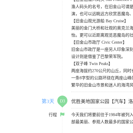
渔人码头的名号，在旧金山可谓是
演，也可以远眺远方欣赏恶魔岛
【旧金山观光游船 Bay Cruise】
美丽的金门大桥和壮观的奥克兰
怡。更可以近距离观览恶魔岛的
【旧金山市政厅 Civic Center】
旧金山市政厅是一座另人印象深
设计则是借鉴了巴黎荣军院。
【双子峰 Twin Peaks】
两座海拔约270公尺的山丘，同
一条8字型的公路环绕在两座山
繁华的旧金山市景和迷人的海湾
第3天
D3
优胜美地国家公园【汽车】洛
行程
今天我们将要前往于1984年被
部最美丽、参观人数最多的国家