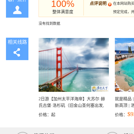
100%
点评说明
在本网站购
整体满意度
预定完成，
没有找到数据.
相关线路
2日游【加州太平洋海岸】大苏尔·赫
就是精品 |
氏古堡·洛杉矶（旧金山圣何塞出发,
新高顶 |
洛杉矶结束）
彩穴+马
$9
价格：
起
价格：
石国家公
+锡安国家