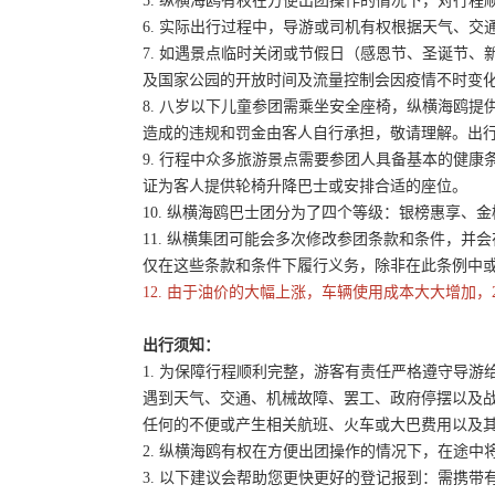
5. 纵横海鸥有权在方便出团操作的情况下，对行
6. 实际出行过程中，导游或司机有权根据天气、
7. 如遇景点临时关闭或节假日（感恩节、圣诞节
及国家公园的开放时间及流量控制会因疫情不时变
8. 八岁以下儿童参团需乘坐安全座椅，纵横海鸥提
造成的违规和罚金由客人自行承担，敬请理解。出
9. 行程中众多旅游景点需要参团人具备基本的健
证为客人提供轮椅升降巴士或安排合适的座位。
10. 纵横海鸥巴士团分为了四个等级：银榜惠享、
11. 纵横集团可能会多次修改参团条款和条件，
仅在这些条款和条件下履行义务，除非在此条例中
12. 由于油价的大幅上涨，车辆使用成本大大增加，
出行须知：
1. 为保障行程顺利完整，游客有责任严格遵守导
遇到天气、交通、机械故障、罢工、政府停摆以及
任何的不便或产生相关航班、火车或大巴费用以及
2. 纵横海鸥有权在方便出团操作的情况下，在途
3. 以下建议会帮助您更快更好的登记报到：需携带