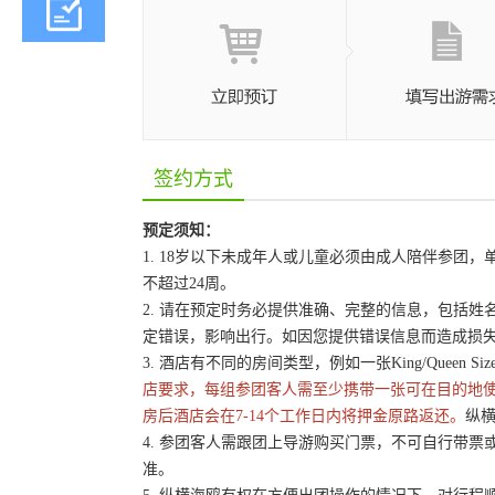
签约方式
预定须知：
1. 18岁以下未成年人或儿童必须由成人陪伴参
不超过24周。
2. 请在预定时务必提供准确、完整的信息，包括
定错误，影响出行。如因您提供错误信息而造成损
3. 酒店有不同的房间类型，例如一张King/Queen 
店要求，每组参团客人需至少携带一张可在目的地
房后酒店会在7-14个工作日内将押金原路返还。
纵横
4. 参团客人需跟团上导游购买门票，不可自行带票或
准。