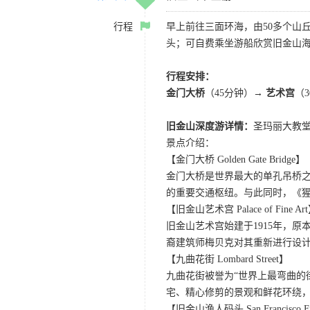
行程
早上前往三面环海，由50多个山
头；可自费乘坐游船欣赏旧金山海
行程安排：
金门大桥
（45分钟）→
艺术宫
（
旧金山深度游详情：
圣玛丽大教堂
景点介绍：
【金门大桥 Golden Gate Bridge】
金门大桥是世界最大的单孔吊桥之
的重要交通枢纽。与此同时，《
【旧金山艺术宫 Palace of Fine Ar
旧金山艺术宫始建于1915年，原
裔建筑师梅贝克对其重新进行设
【九曲花街 Lombard Street】
九曲花街被誉为“世界上最弯曲的
宅、精心修剪的景观和鲜花环绕
【旧金山渔人码头 San Francisco Fis