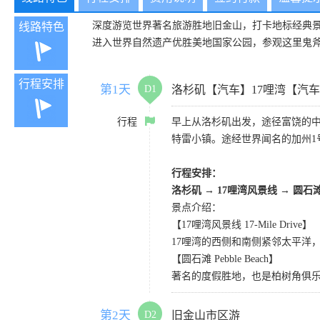
深度游览世界著名旅游胜地旧金山，打卡地标经典
线路特色
进入世界自然遗产优胜美地国家公园，参观这里鬼
行程安排
第1天
D1
洛杉矶【汽车】17哩湾【汽
行程
早上从洛杉矶出发，途径富饶的
特雷小镇。途经世界闻名的加州1
行程安排：
洛杉矶
→
17哩湾风景线
→
圆石
景点介绍：
【17哩湾风景线 17-Mile Drive】
17哩湾的西侧和南侧紧邻太平洋
【圆石滩 Pebble Beach】
著名的度假胜地，也是柏树角俱
第2天
D2
旧金山市区游