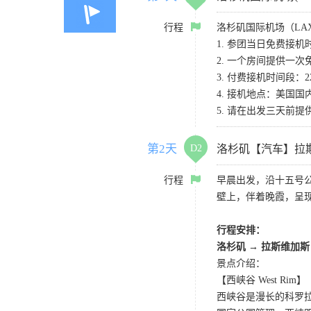
行程
洛杉矶国际机场（LA
1. 参团当日免费接机时间
2. 一个房间提供一
3. 付费接机时间段：2
4. 接机地点：美国国内和
5. 请在出发三天前
第2天
D2
洛杉矶【汽车】拉
行程
早晨出发，沿十五号
壁上，伴着晚霞，呈
行程安排：
洛杉矶 → 拉斯维加斯
景点介绍：
【西峡谷 West Rim】
西峡谷是漫长的科罗