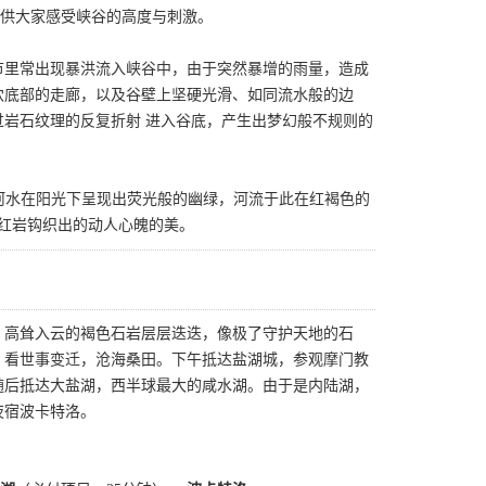
，供大家感受峡谷的高度与刺激。
节里常出现暴洪流入峡谷中，由于突然暴增的雨量，造成
穴底部的走廊，以及谷壁上坚硬光滑、如同流水般的边
岩石纹理的反复折射 进入谷底，产生出梦幻般不规则的
得河水在阳光下呈现出荧光般的幽绿，河流于此在红褐色的
天红岩钩织出的动人心魄的美。
，高耸入云的褐色石岩层层迭迭，像极了守护天地的石
，看世事变迁，沧海桑田。下午抵达盐湖城，参观摩门教
随后抵达大盐湖，西半球最大的咸水湖。由于是内陆湖，
夜宿波卡特洛。