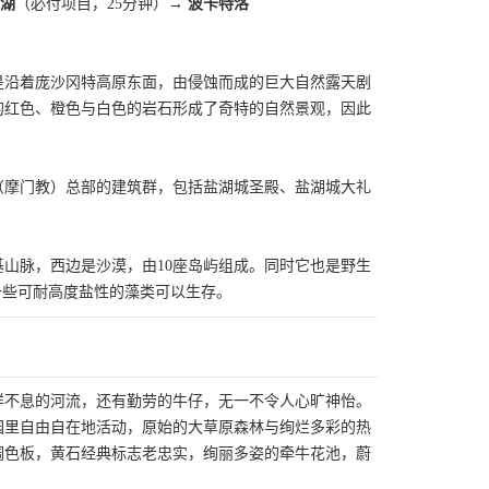
盐湖
（必付项目，25分钟）
→ 波卡特洛
是沿着庞沙冈特高原东面，由侵蚀而成的巨大自然露天剧
的红色、橙色与白色的岩石形成了奇特的自然景观，因此
（摩门教）总部的建筑群，包括盐湖城圣殿、盐湖城大礼
山脉，西边是沙漠，由10座岛屿组成。同时它也是野生
一些可耐高度盐性的藻类可以生存。
徉不息的河流，还有勤劳的牛仔，无一不令人心旷神怡。
园里自由自在地活动，原始的大草原森林与绚烂多彩的热
调色板，黄石经典标志老忠实，绚丽多姿的牵牛花池，蔚