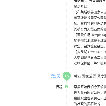
卡纳布 → 布莱斯峡
景点介绍：
【布莱斯峡谷国家公园 Bryce
布莱斯峡谷国家公园
场。其独特的地理结
其被誉为天然石俑的
【圣殿广场 Temple Sq
犹他州盐湖城是全球
拜堂、盐湖城聚会堂、
【大盐湖 Great Salt L
大盐湖是世界第二大
动物保护区，每年吸
第5天
D5
黄石国家公园深度
行程
早晨开始我们今天愉
进入黄石国家公园，
泉编织出古老黄石火
为壮观的黄石峡谷…