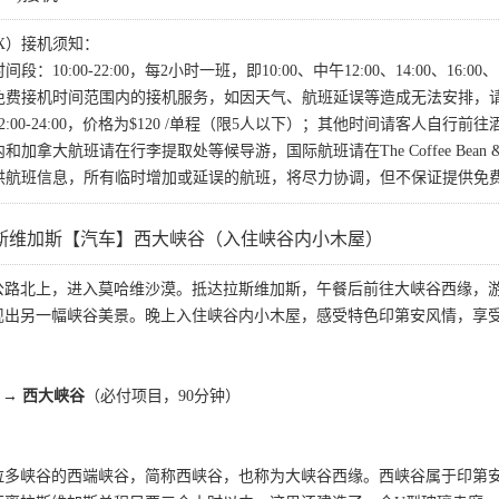
X）接机须知：
段：10:00-22:00，每2小时一班，即10:00、中午12:00、14:00、16:0
次免费接机时间范围内的接机服务，如因天气、航班延误等造成无法安排，
2:00-24:00，价格为$120 /单程（限5人以下）；其他时间请客人自行前往
加拿大航班请在行李提取处等候导游，国际航班请在The Coffee Bean & Te
提供航班信息，所有临时增加或延误的航班，将尽力协调，但不保证提供免
斯维加斯【汽车】西大峡谷（入住峡谷内小木屋）
公路北上，进入莫哈维沙漠。抵达拉斯维加斯，午餐后前往大峡谷西缘，
现出另一幅峡谷美景。晚上入住峡谷内小木屋，感受特色印第安风情，享
 → 西大峡谷
（必付项目，90分钟）
拉多峡谷的西端峡谷，简称西峡谷，也称为大峡谷西缘。西峡谷属于印第