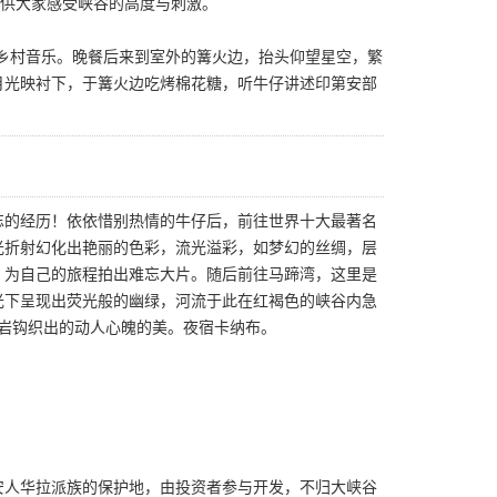
，供大家感受峡谷的高度与刺激。
演弹奏乡村音乐。晚餐后来到室外的篝火边，抬头仰望星空，繁
月光映衬下，于篝火边吃烤棉花糖，听牛仔讲述印第安部
忘的经历！依依惜别热情的牛仔后，前往世界十大最著名
光折射幻化出艳丽的色彩，流光溢彩，如梦幻的丝绸，层
，为自己的旅程拍出难忘大片。随后前往马蹄湾，这里是
光下呈现出荧光般的幽绿，河流于此在红褐色的峡谷内急
红岩钩织出的动人心魄的美。夜宿卡纳布。
安人华拉派族的保护地，由投资者参与开发，不归大峡谷