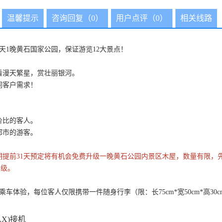
温馨提示
咨询回复（0）
用户点评（0）
相关线路
天1晚黄石国家公园，保证游览12大景点！
看漫天繁星，赏壮丽银河。
同客户需求！
价比的客人。
都市的游客。
25期间周三出发班期提前31天预定将有机会免费升级一晚黄石公园内景区木屋，数
 同级。
车体验，每位客人仅限携带一件随身行李（限：长75cm*宽50cm*高30
X)接机