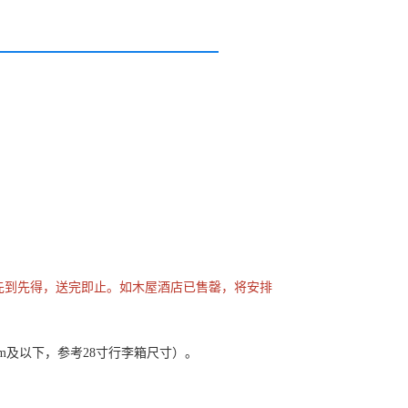
量有限，先到先得，送完即止。如木屋酒店已售罄，将安排
cm及以下，参考28寸行李箱尺寸）。