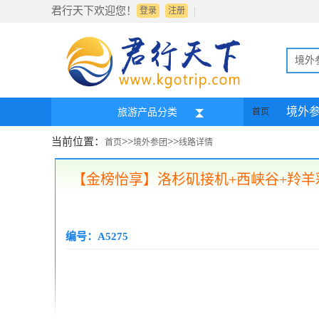
君行天下欢迎您！
|
登录
注册
境外
境外
旅游产品分类
首页
当前位置：
>>
>>
首页
境外参团
线路详情
【金榜怡享】洛杉矶接机+西峡谷+羚羊
编号：A5275