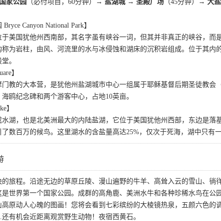
谷国家公园
（必付项目，60分钟）
→ 盐湖城 → 圣殿广场
（45分钟）
→ 大
 Canyon National Park】
位于美国犹他州西南部，其名字虽有峡谷一词，但其并非真正的峡谷，而
构称为岩柱，由风、河流里的水与冰侵蚀和湖床的沉积岩组成。位于其内
殿堂。
uare】
摩门教的大本营，是犹他州盐湖城市中心一组属于耶稣基督后期圣徒教会
海鸥纪念碑和两个游客中心，占地10英亩。
ake】
咸水湖，也是北美洲最大的内陆盐湖，它位于美国犹他州西部，东边是落基
引了数百万的候鸟。这里湖水的含盐量高达25%，仅次于死海，湖中只有
游
快的旅程。沿途无边的草原丘陵、漫山遍野的牛羊、高耸入云的雪山、徜
这是世界第一个国家公园。成群的高角鹿、美洲水牛和各种珍稀水鸟在公
山高原动人心魄的图画！您将会看到七彩缤纷的大棱镜热泉，五颜六色的
…还有机会近距离观赏野生动物！夜宿西黄石。