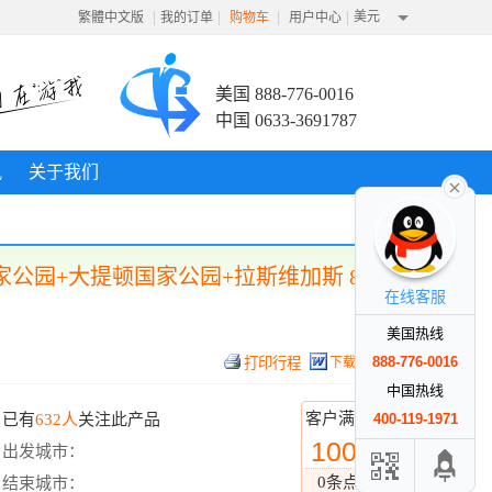
|
|
|
|
美元
繁體中文版
我的订单
购物车
用户中心
美国 888-776-0016
中国 0633-3691787
讯
关于我们
公园+大提顿国家公园+拉斯维加斯 8日
在线客服
美国热线
888-776-0016
下载行程
中国热线
客户满意度
已有
632人
关注此产品
400-119-1971
100%
出发城市：
0条点评
结束城市：