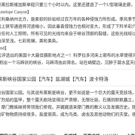
距离拉斯维加斯单程只要三个小时以内。这里还建造了一个U型玻璃走廊
elope Canyon】
亚利桑纳州北方，是柔软的砂岩经过百万年的各种侵蚀力所形成。季风季
加上狭窄通道将河道缩小，因此垂直侵蚀力也相对变大，形成了下羚羊彩
有任何人工照明，所有可见的光线均来自于峡谷顶部的裂缝，这些光线经过
由深至浅，七彩斑斓，美轮美奂。
end】
理杂志评选出的美国十大最佳摄影地点之一！科罗拉多河床上密布的水草使
，切割出一个马蹄状的峡谷，马蹄湾由此得名。站在峭壁边，沉醉于碧水蓝
莱斯峡谷国家公园【汽车】盐湖城【汽车】波卡特洛
峡谷国家公园。与其说布莱斯是峡谷，更不如说是一个巨大的露天竞技场
了烈焰的盔甲，整个露天剧场显得庄严肃穆，无限壮丽，石俑则默默矗立
。摩门教姊妹将带领我们参观，并娓娓道来摩门教的教义以及发展历史。
致矿物物质持续增多，盐度很高，成为鸟类、卤虫及其他动物们的天堂。