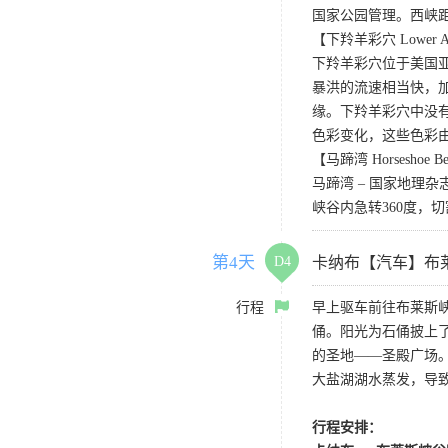
国家公园管理。西峡
【下羚羊彩穴 Lower Ant
下羚羊彩穴位于美国
暴洪的流速相当快，
缘。下羚羊彩穴中没
色彩变化，这些色彩
【马蹄湾 Horseshoe B
马蹄湾 – 国家地
峡谷内急转360度
第4天
D4
卡纳布【汽车】布
行程
早上驱车前往布莱斯
俑。阳光为石俑披上
的圣地——圣殿广场
大盐湖湖水蒸发，导
行程安排：