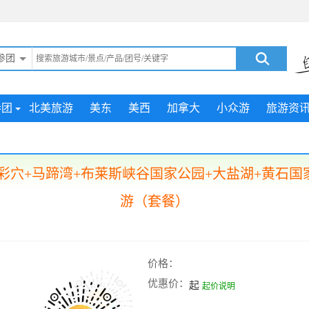
参团
参团
北美旅游
美东
美西
加拿大
小众游
旅游资
彩穴+马蹄湾+布莱斯峡谷国家公园+大盐湖+黄石国家
游（套餐）
价格：
优惠价：
起
起价说明