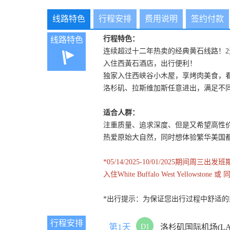
线路特色
行程安排
费用说明
签约付款
行程特色：
线路特色
连续超过十二年热卖的经典黄石线路！2
入住西黃石酒店，出行便利！
独家入住西峡谷小木屋，享烤肉美食，
洛杉矶、拉斯维加斯任意进出，满足不
适合人群：
注重质量、追求深度、但是又希望高性
热爱原始大自然，同时想体验繁华美国
*05/14/2025-10/01/20
入住White Buffalo West Yellowstone 或
*出行提示：为保证您出行过程中舒适的乘
行程安排
第1天
D1
洛杉矶国际机场(LA