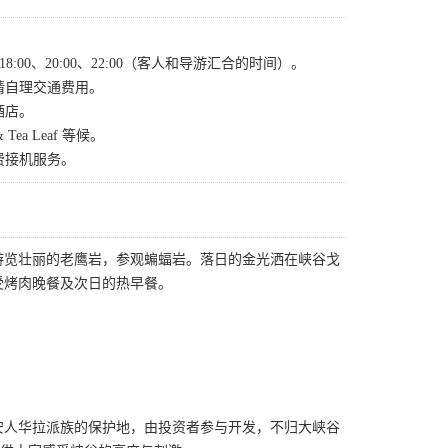
0、18:00、20:00、22:00（客人和导游汇合的时间）。
请自理交通费用。
酒店。
a Leaf 等候。
费接机服务。
游览壮丽的老鹰岩，参观蝙蝠岩。落日的金光洒在峡谷戈
受烤肉晚餐及次日的热早餐。
安人华拉派族的保护地，由投资者参与开发，不归大峡谷