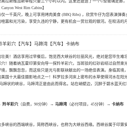
距离拉斯维加斯单程只要三个小时以内。这里还建造了一个U型玻璃走廊
nyon West Rim Cabins】
仅一千英尺，晚上可享用烤肉美食 (BBQ Ribs) ，欣赏牛仔为您表
的喧嚣和光污染，享受久违的宁静，更有机会一赏壮观的银河。在皎洁的
羚羊彩穴【汽车】马蹄湾【汽车】卡纳布
的壮美！酒店享用过早餐后，饱览西大峡谷的壮丽风光，绝对是您毕生难
彩穴！随着纳瓦霍印第安向导一探羚羊彩穴，当斑驳的红砂岩经过自然束
梦境，飘飘忽忽，而这些只是光与影联袂献出的一场绝佳表演。身临其境
的美国十大最佳摄影地点之一！科罗拉多河床上密布的水草使得河水在阳
一个马蹄状的峡谷，马蹄湾正是由此而得名。站在峭壁边，沉醉于碧水蓝天
→ 羚羊彩穴
（自费，90分钟）→
马蹄湾
（必付项目，45分钟）→
卡纳布
拉多峡谷的西端峡谷，简称西峡谷，也称为大峡谷西缘。西峡谷属于印第