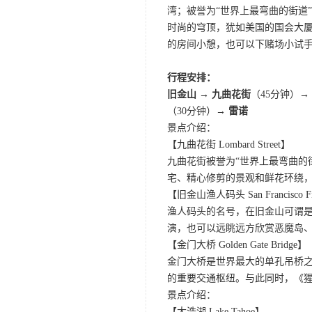
湾；被誉为“世界上最弯曲的街道
时尚的穹顶，犹如美国的国会大厦
的房间小憩，也可以下赌场小试
行程安排：
旧金山 → 九曲花街
（45分钟）→
（30分钟）→
雷诺
景点介绍：
【九曲花街 Lombard Street】
九曲花街被誉为“世界上最弯曲的
宅、精心修剪的景观和鲜花环绕
【旧金山渔人码头 San Francisco Fis
渔人码头的名号，在旧金山可谓是
演，也可以远眺远方欣赏恶魔岛
【金门大桥 Golden Gate Bridge】
金门大桥是世界最大的单孔吊桥之
的重要交通枢纽。与此同时，《
景点介绍：
【太浩湖 Lake Tahoe】