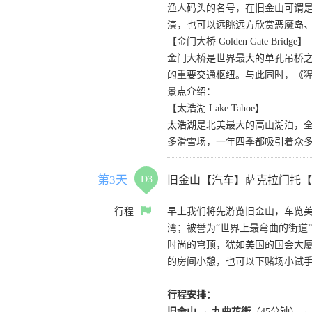
渔人码头的名号，在旧金山可谓是
演，也可以远眺远方欣赏恶魔岛
【金门大桥 Golden Gate Bridge】
金门大桥是世界最大的单孔吊桥之
的重要交通枢纽。与此同时，《
景点介绍：
【太浩湖 Lake Tahoe】
太浩湖是北美最大的高山湖泊，
多滑雪场，一年四季都吸引着众
第3天
D3
旧金山【汽车】萨克拉门托【
行程
早上我们将先游览旧金山，车览美
湾；被誉为“世界上最弯曲的街道
时尚的穹顶，犹如美国的国会大厦
的房间小憩，也可以下赌场小试
行程安排：
旧金山 → 九曲花街
（45分钟）→