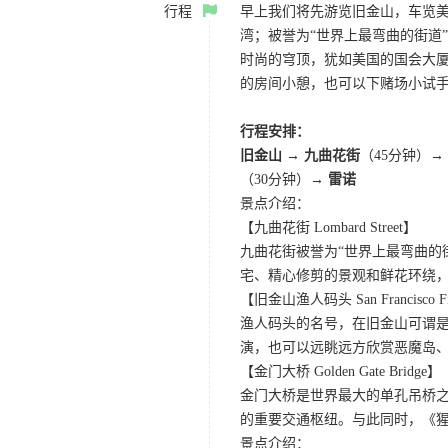
行程
早上我们将先游览旧金山，车览美
湾；被誉为“世界上最弯曲的街道
时尚的穹顶，犹如美国的国会大厦
的房间小憩，也可以下赌场小试
行程安排：
旧金山 → 九曲花街
（45分钟）→
（30分钟）→
雷诺
景点介绍：
【九曲花街 Lombard Street】
九曲花街被誉为“世界上最弯曲的
宅、精心修剪的景观和鲜花环绕
【旧金山渔人码头 San Francisco Fis
渔人码头的名号，在旧金山可谓是
演，也可以远眺远方欣赏恶魔岛
【金门大桥 Golden Gate Bridge】
金门大桥是世界最大的单孔吊桥之
的重要交通枢纽。与此同时，《
景点介绍：