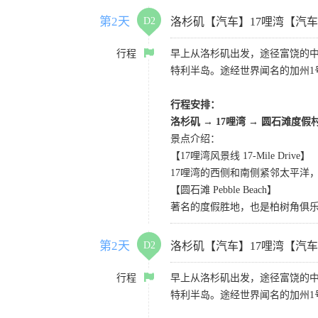
第2天
D2
洛杉矶【汽车】17哩湾【汽
行程
早上从洛杉矶出发，途径富饶的
特利半岛。途经世界闻名的加州1
行程安排：
洛杉矶
→
17哩湾
→
圆石滩度假
景点介绍：
【17哩湾风景线 17-Mile Drive】
17哩湾的西侧和南侧紧邻太平洋
【圆石滩 Pebble Beach】
著名的度假胜地，也是柏树角俱
第2天
D2
洛杉矶【汽车】17哩湾【汽
行程
早上从洛杉矶出发，途径富饶的
特利半岛。途经世界闻名的加州1