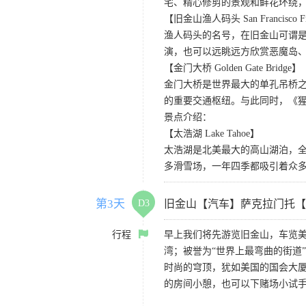
宅、精心修剪的景观和鲜花环绕
【旧金山渔人码头 San Francisco Fis
渔人码头的名号，在旧金山可谓是
演，也可以远眺远方欣赏恶魔岛
【金门大桥 Golden Gate Bridge】
金门大桥是世界最大的单孔吊桥之
的重要交通枢纽。与此同时，《
景点介绍：
【太浩湖 Lake Tahoe】
太浩湖是北美最大的高山湖泊，
多滑雪场，一年四季都吸引着众
第3天
D3
旧金山【汽车】萨克拉门托【
行程
早上我们将先游览旧金山，车览美
湾；被誉为“世界上最弯曲的街道
时尚的穹顶，犹如美国的国会大厦
的房间小憩，也可以下赌场小试