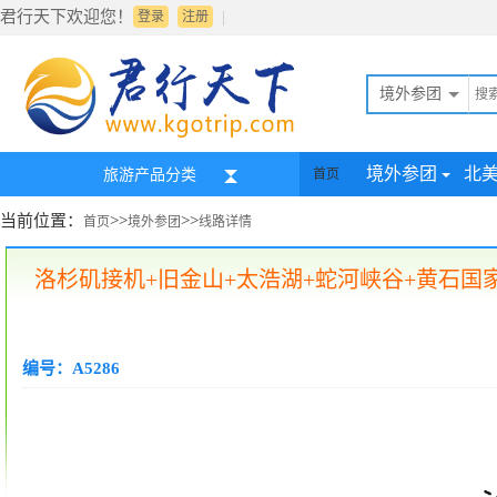
君行天下欢迎您！
|
登录
注册
境外参团
境外参团
北
旅游产品分类
首页
当前位置：
>>
>>
首页
境外参团
线路详情
洛杉矶接机+旧金山+太浩湖+蛇河峡谷+黄石国
编号：A5286