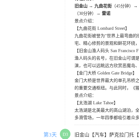
旧金山 → 九曲花街
（45分钟）→
（30分钟）→
雷诺
景点介绍：
【九曲花街 Lombard Street】
九曲花街被誉为“世界上最弯曲的
宅、精心修剪的景观和鲜花环绕
【旧金山渔人码头 San Francisco Fis
渔人码头的名号，在旧金山可谓是
演，也可以远眺远方欣赏恶魔岛
【金门大桥 Golden Gate Bridge】
金门大桥是世界最大的单孔吊桥之
的重要交通枢纽。与此同时，《
景点介绍：
【太浩湖 Lake Tahoe】
太浩湖是北美最大的高山湖泊，
多滑雪场，一年四季都吸引着众
第3天
D3
旧金山【汽车】萨克拉门托【