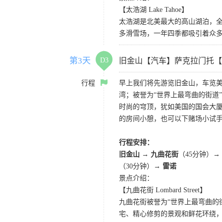
【太浩湖 Lake Tahoe】
太浩湖是北美最大的高山湖泊，
多滑雪场，一年四季都吸引着众
第3天
D3
旧金山【汽车】萨克拉门托【
行程
早上我们将先游览旧金山，车览美
湾；被誉为“世界上最弯曲的街道
时尚的穹顶，犹如美国的国会大厦
的房间小憩，也可以下赌场小试
行程安排：
旧金山 → 九曲花街
（45分钟）→
（30分钟）→
雷诺
景点介绍：
【九曲花街 Lombard Street】
九曲花街被誉为“世界上最弯曲的
宅、精心修剪的景观和鲜花环绕