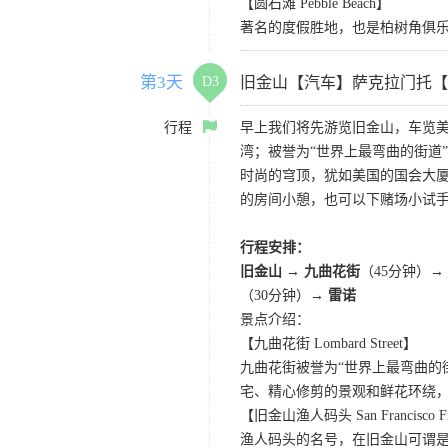
【圆石滩 Pebble Beach】
著名的度假胜地，也是柏树角俱
第3天
D3
旧金山【汽车】萨克拉门托【
行程
早上我们将先游览旧金山，车览美
湾；被誉为“世界上最弯曲的街道
时尚的穹顶，犹如美国的国会大厦
的房间小憩，也可以下赌场小试
行程安排：
旧金山 → 九曲花街
（45分钟）→
（30分钟）→
雷诺
景点介绍：
【九曲花街 Lombard Street】
九曲花街被誉为“世界上最弯曲的
宅、精心修剪的景观和鲜花环绕
【旧金山渔人码头 San Francisco Fis
渔人码头的名号，在旧金山可谓是