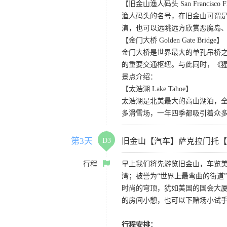
【旧金山渔人码头 San Francisco Fis
渔人码头的名号，在旧金山可谓是
演，也可以远眺远方欣赏恶魔岛
【金门大桥 Golden Gate Bridge】
金门大桥是世界最大的单孔吊桥之
的重要交通枢纽。与此同时，《
景点介绍：
【太浩湖 Lake Tahoe】
太浩湖是北美最大的高山湖泊，
多滑雪场，一年四季都吸引着众
第3天
D3
旧金山【汽车】萨克拉门托【
行程
早上我们将先游览旧金山，车览美
湾；被誉为“世界上最弯曲的街道
时尚的穹顶，犹如美国的国会大厦
的房间小憩，也可以下赌场小试
行程安排：