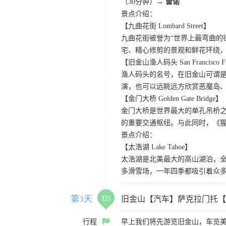
（30分钟）→
雷诺
景点介绍：
【九曲花街 Lombard Street】
九曲花街被誉为“世界上最弯曲的
宅、精心修剪的景观和鲜花环绕
【旧金山渔人码头 San Francisco Fis
渔人码头的名号，在旧金山可谓是
演，也可以远眺远方欣赏恶魔岛
【金门大桥 Golden Gate Bridge】
金门大桥是世界最大的单孔吊桥之
的重要交通枢纽。与此同时，《
景点介绍：
【太浩湖 Lake Tahoe】
太浩湖是北美最大的高山湖泊，
多滑雪场，一年四季都吸引着众
第3天
D3
旧金山【汽车】萨克拉门托【
行程
早上我们将先游览旧金山，车览美