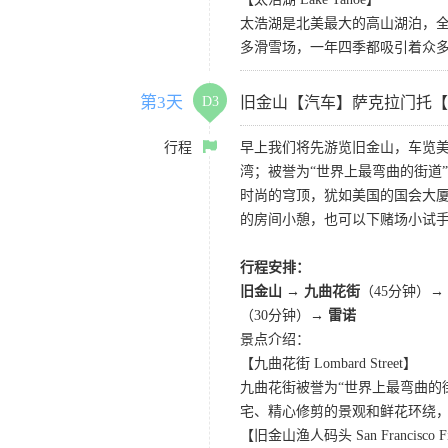
太浩湖是北美最大的高山湖泊，
多滑雪场，一年四季都吸引着众
第3天
D3
旧金山【汽车】萨克拉门托【
行程
早上我们将先游览旧金山，车览美
湾；被誉为“世界上最弯曲的街道
时尚的穹顶，犹如美国的国会大厦
的房间小憩，也可以下赌场小试
行程安排：
旧金山 → 九曲花街
（45分钟）→
（30分钟）→
雷诺
景点介绍：
【九曲花街 Lombard Street】
九曲花街被誉为“世界上最弯曲的
宅、精心修剪的景观和鲜花环绕
【旧金山渔人码头 San Francisco Fis