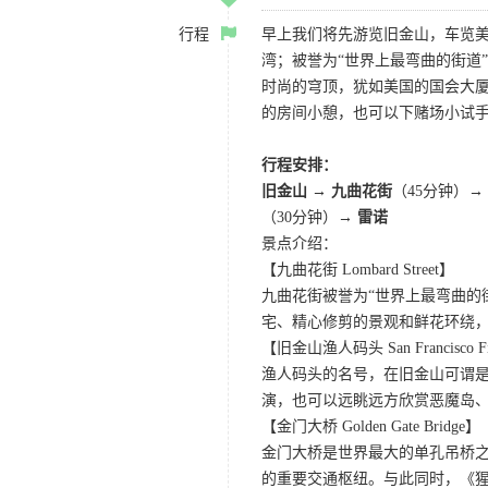
行程
早上我们将先游览旧金山，车览美
湾；被誉为“世界上最弯曲的街道
时尚的穹顶，犹如美国的国会大厦
的房间小憩，也可以下赌场小试
行程安排：
旧金山 → 九曲花街
（45分钟）→
（30分钟）→
雷诺
景点介绍：
【九曲花街 Lombard Street】
九曲花街被誉为“世界上最弯曲的
宅、精心修剪的景观和鲜花环绕
【旧金山渔人码头 San Francisco Fis
渔人码头的名号，在旧金山可谓是
演，也可以远眺远方欣赏恶魔岛
【金门大桥 Golden Gate Bridge】
金门大桥是世界最大的单孔吊桥之
的重要交通枢纽。与此同时，《