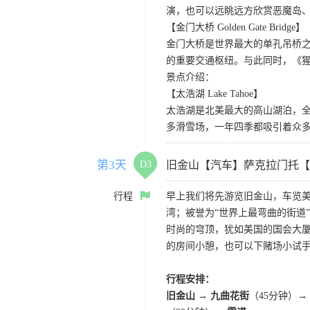
演，也可以远眺远方欣赏恶魔岛
【金门大桥 Golden Gate Bridge】
金门大桥是世界最大的单孔吊桥之
的重要交通枢纽。与此同时，《
景点介绍：
【太浩湖 Lake Tahoe】
太浩湖是北美最大的高山湖泊，
多滑雪场，一年四季都吸引着众
第3天
D3
旧金山【汽车】萨克拉门托【
行程
早上我们将先游览旧金山，车览美
湾；被誉为“世界上最弯曲的街道
时尚的穹顶，犹如美国的国会大厦
的房间小憩，也可以下赌场小试
行程安排：
旧金山 → 九曲花街
（45分钟）→