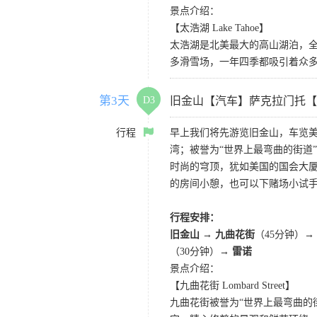
景点介绍：
【太浩湖 Lake Tahoe】
太浩湖是北美最大的高山湖泊，
多滑雪场，一年四季都吸引着众
第3天
D3
旧金山【汽车】萨克拉门托【
行程
早上我们将先游览旧金山，车览美
湾；被誉为“世界上最弯曲的街道
时尚的穹顶，犹如美国的国会大厦
的房间小憩，也可以下赌场小试
行程安排：
旧金山 → 九曲花街
（45分钟）→
（30分钟）→
雷诺
景点介绍：
【九曲花街 Lombard Street】
九曲花街被誉为“世界上最弯曲的