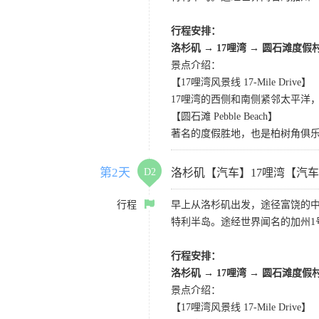
行程安排：
洛杉矶
→
17哩湾
→
圆石滩度假
景点介绍：
【17哩湾风景线 17-Mile Drive】
17哩湾的西侧和南侧紧邻太平洋
【圆石滩 Pebble Beach】
著名的度假胜地，也是柏树角俱
第2天
D2
洛杉矶【汽车】17哩湾【汽
行程
早上从洛杉矶出发，途径富饶的
特利半岛。途经世界闻名的加州1
行程安排：
洛杉矶
→
17哩湾
→
圆石滩度假
景点介绍：
【17哩湾风景线 17-Mile Drive】