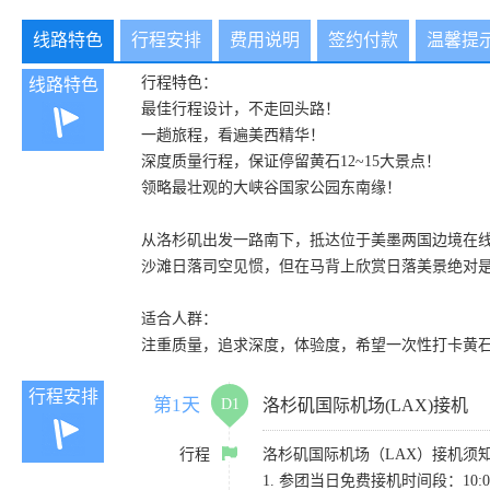
线路特色
行程安排
费用说明
签约付款
温馨提
行程特色：
线路特色
最佳行程设计，不走回头路！
一趟旅程，看遍美西精华！
深度质量行程，保证停留黄石12~15大景点！
领略最壮观的大峡谷国家公园东南缘！
从洛杉矶出发一路南下，抵达位于美墨两国边境在
沙滩日落司空见惯，但在马背上欣赏日落美景绝对
适合人群：
注重质量，追求深度，体验度，希望一次性打卡黄
行程安排
第1天
D1
洛杉矶国际机场(LAX)接机
行程
洛杉矶国际机场（LAX）接机须
1. 参团当日免费接机时间段：10:00-