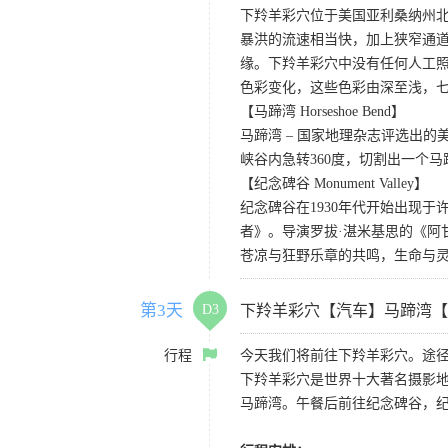
下羚羊彩穴位于美国亚利桑纳州
暴洪的流速相当快，加上狭窄通
缘。下羚羊彩穴中没有任何人工照
色彩变化，这些色彩由深至浅，
【马蹄湾 Horseshoe Bend】
马蹄湾 – 国家地理杂志评选出
峡谷内急转360度，切割出一个
【纪念碑谷 Monument Valley】
纪念碑谷在1930年代开始出现
者》。导演罗拔·湛米基思的《阿
苍凉与狂野乐章的共鸣，生命与
第3天
D3
下羚羊彩穴【汽车】马蹄湾【
行程
今天我们将前往下羚羊彩穴。途径
下羚羊彩穴是世界十大著名摄影
马蹄湾。午餐后前往纪念碑谷，