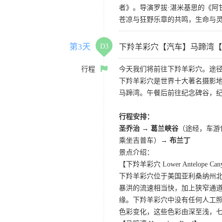
者》。导演罗拔·湛米基思的《阿
苍凉与狂野乐章的共鸣，生命与
第3天
D3
下羚羊彩穴【汽车】马蹄湾【
行程
今天我们将前往下羚羊彩穴。途径
下羚羊彩穴是世界十大著名摄影
马蹄湾。午餐后前往纪念碑谷，
行程安排：
圣乔治 → 葛兰峡谷
（途经，车游
乘坐吉普车）→
布兰丁
景点介绍：
【下羚羊彩穴 Lower Antelope Can
下羚羊彩穴位于美国亚利桑纳州
暴洪的流速相当快，加上狭窄通
缘。下羚羊彩穴中没有任何人工照
色彩变化，这些色彩由深至浅，