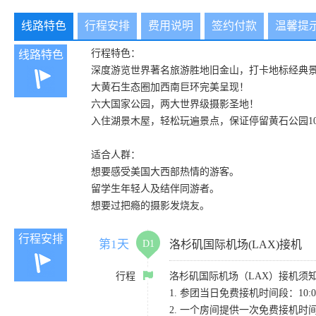
线路特色
行程安排
费用说明
签约付款
温馨提
行程特色：
线路特色
深度游览世界著名旅游胜地旧金山，打卡地标经典
大黄石生态圈加西南巨环完美呈现！
六大国家公园，两大世界级摄影圣地！
入住湖景木屋，轻松玩遍景点，保证停留黄石公园1
适合人群：
想要感受美国大西部热情的游客。
留学生年轻人及结伴同游者。
想要过把瘾的摄影发烧友。
行程安排
第1天
D1
洛杉矶国际机场(LAX)接机
行程
洛杉矶国际机场（LAX）接机须
1. 参团当日免费接机时间段：10:00-
2. 一个房间提供一次免费接机