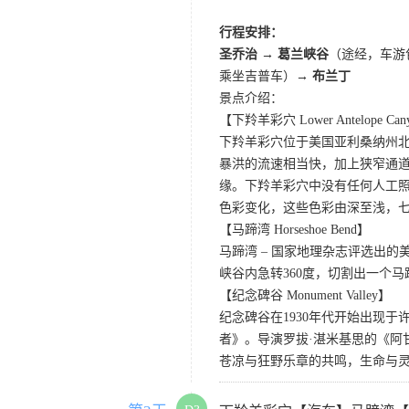
行程安排：
圣乔治 → 葛兰峡谷
（途经，车游
乘坐吉普车）→
布兰丁
景点介绍：
【下羚羊彩穴 Lower Antelope Can
下羚羊彩穴位于美国亚利桑纳州
暴洪的流速相当快，加上狭窄通
缘。下羚羊彩穴中没有任何人工照
色彩变化，这些色彩由深至浅，
【马蹄湾 Horseshoe Bend】
马蹄湾 – 国家地理杂志评选出
峡谷内急转360度，切割出一个
【纪念碑谷 Monument Valley】
纪念碑谷在1930年代开始出现
者》。导演罗拔·湛米基思的《阿
苍凉与狂野乐章的共鸣，生命与