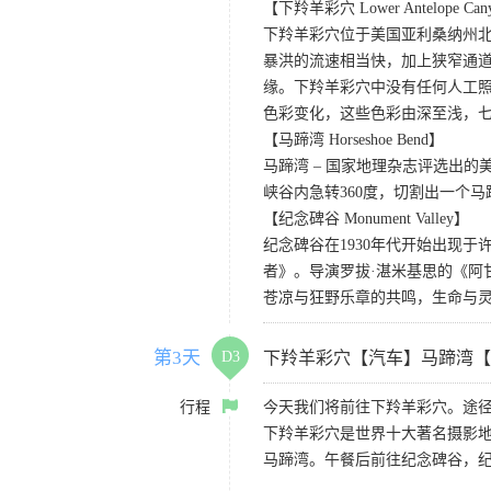
【下羚羊彩穴 Lower Antelope Can
下羚羊彩穴位于美国亚利桑纳州
暴洪的流速相当快，加上狭窄通
缘。下羚羊彩穴中没有任何人工照
色彩变化，这些色彩由深至浅，
【马蹄湾 Horseshoe Bend】
马蹄湾 – 国家地理杂志评选出
峡谷内急转360度，切割出一个
【纪念碑谷 Monument Valley】
纪念碑谷在1930年代开始出现
者》。导演罗拔·湛米基思的《阿
苍凉与狂野乐章的共鸣，生命与
第3天
D3
下羚羊彩穴【汽车】马蹄湾【
行程
今天我们将前往下羚羊彩穴。途径
下羚羊彩穴是世界十大著名摄影
马蹄湾。午餐后前往纪念碑谷，