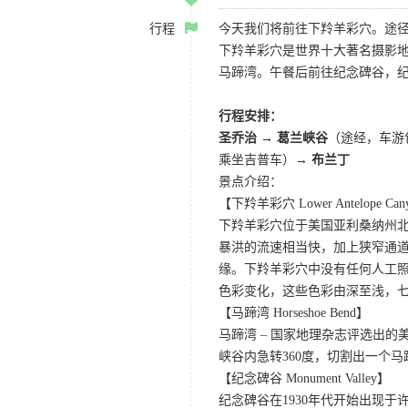
行程
今天我们将前往下羚羊彩穴。途径
下羚羊彩穴是世界十大著名摄影
马蹄湾。午餐后前往纪念碑谷，
行程安排：
圣乔治 → 葛兰峡谷
（途经，车游
乘坐吉普车）→
布兰丁
景点介绍：
【下羚羊彩穴 Lower Antelope Can
下羚羊彩穴位于美国亚利桑纳州
暴洪的流速相当快，加上狭窄通
缘。下羚羊彩穴中没有任何人工照
色彩变化，这些色彩由深至浅，
【马蹄湾 Horseshoe Bend】
马蹄湾 – 国家地理杂志评选出
峡谷内急转360度，切割出一个
【纪念碑谷 Monument Valley】
纪念碑谷在1930年代开始出现