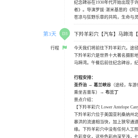
纪念碑谷在1930年代开始出现
者》。导演罗拔·湛米基思的《阿
苍凉与狂野乐章的共鸣，生命与
第3天
D3
下羚羊彩穴【汽车】马蹄湾【
行程
今天我们将前往下羚羊彩穴。途径
下羚羊彩穴是世界十大著名摄影
马蹄湾。午餐后前往纪念碑谷，
行程安排：
圣乔治 → 葛兰峡谷
（途经，车游
乘坐吉普车）→
布兰丁
景点介绍：
【下羚羊彩穴 Lower Antelope Can
下羚羊彩穴位于美国亚利桑纳州
暴洪的流速相当快，加上狭窄通
缘。下羚羊彩穴中没有任何人工照
色彩变化，这些色彩由深至浅，