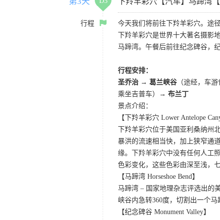
第3天
D3
下羚羊彩穴【汽车】马蹄湾【
行程
今天我们将前往下羚羊彩穴。途径
下羚羊彩穴是世界十大著名摄影
马蹄湾。午餐后前往纪念碑谷，
行程安排：
圣乔治 → 葛兰峡谷
（途经，车游
乘坐吉普车）→
布兰丁
景点介绍：
【下羚羊彩穴 Lower Antelope Can
下羚羊彩穴位于美国亚利桑纳州
暴洪的流速相当快，加上狭窄通
缘。下羚羊彩穴中没有任何人工照
色彩变化，这些色彩由深至浅，
【马蹄湾 Horseshoe Bend】
马蹄湾 – 国家地理杂志评选出
峡谷内急转360度，切割出一个
【纪念碑谷 Monument Valley】