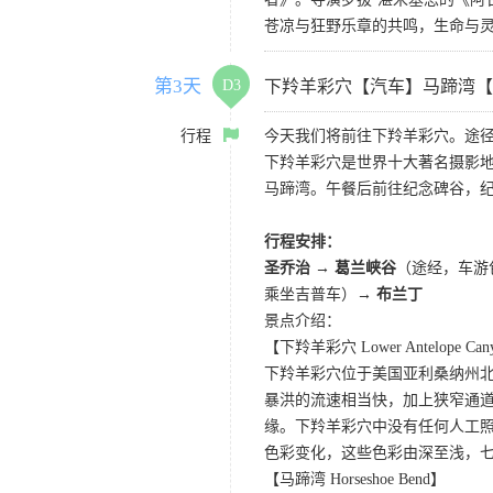
苍凉与狂野乐章的共鸣，生命与
第3天
D3
下羚羊彩穴【汽车】马蹄湾【
行程
今天我们将前往下羚羊彩穴。途径
下羚羊彩穴是世界十大著名摄影
马蹄湾。午餐后前往纪念碑谷，
行程安排：
圣乔治 → 葛兰峡谷
（途经，车游
乘坐吉普车）→
布兰丁
景点介绍：
【下羚羊彩穴 Lower Antelope Can
下羚羊彩穴位于美国亚利桑纳州
暴洪的流速相当快，加上狭窄通
缘。下羚羊彩穴中没有任何人工照
色彩变化，这些色彩由深至浅，
【马蹄湾 Horseshoe Bend】