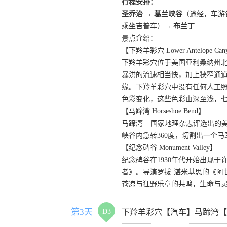
行程安排：
圣乔治 → 葛兰峡谷
（途经，车游
乘坐吉普车）→
布兰丁
景点介绍：
【下羚羊彩穴 Lower Antelope Can
下羚羊彩穴位于美国亚利桑纳州
暴洪的流速相当快，加上狭窄通
缘。下羚羊彩穴中没有任何人工照
色彩变化，这些色彩由深至浅，
【马蹄湾 Horseshoe Bend】
马蹄湾 – 国家地理杂志评选出
峡谷内急转360度，切割出一个
【纪念碑谷 Monument Valley】
纪念碑谷在1930年代开始出现
者》。导演罗拔·湛米基思的《阿
苍凉与狂野乐章的共鸣，生命与
第3天
D3
下羚羊彩穴【汽车】马蹄湾【