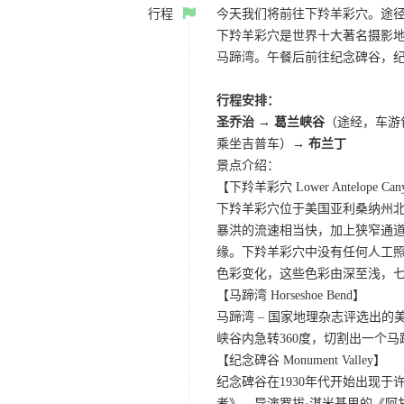
行程
今天我们将前往下羚羊彩穴。途径
下羚羊彩穴是世界十大著名摄影
马蹄湾。午餐后前往纪念碑谷，
行程安排：
圣乔治 → 葛兰峡谷
（途经，车游
乘坐吉普车）→
布兰丁
景点介绍：
【下羚羊彩穴 Lower Antelope Can
下羚羊彩穴位于美国亚利桑纳州
暴洪的流速相当快，加上狭窄通
缘。下羚羊彩穴中没有任何人工照
色彩变化，这些色彩由深至浅，
【马蹄湾 Horseshoe Bend】
马蹄湾 – 国家地理杂志评选出
峡谷内急转360度，切割出一个
【纪念碑谷 Monument Valley】
纪念碑谷在1930年代开始出现
者》。导演罗拔·湛米基思的《阿