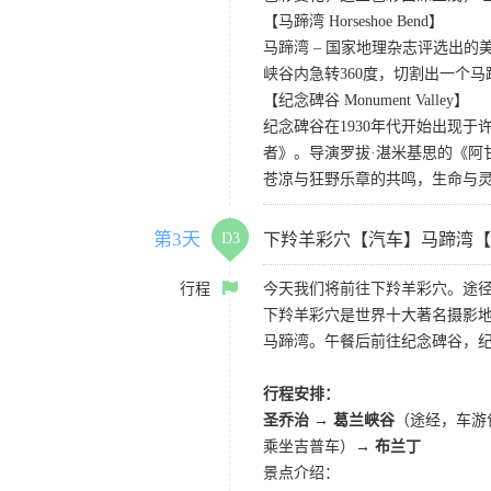
【马蹄湾 Horseshoe Bend】
马蹄湾 – 国家地理杂志评选出
峡谷内急转360度，切割出一个
【纪念碑谷 Monument Valley】
纪念碑谷在1930年代开始出现
者》。导演罗拔·湛米基思的《阿
苍凉与狂野乐章的共鸣，生命与
第3天
D3
下羚羊彩穴【汽车】马蹄湾【
行程
今天我们将前往下羚羊彩穴。途径
下羚羊彩穴是世界十大著名摄影
马蹄湾。午餐后前往纪念碑谷，
行程安排：
圣乔治 → 葛兰峡谷
（途经，车游
乘坐吉普车）→
布兰丁
景点介绍：