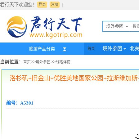
君行天下欢迎您！
|
登录
注册
境外参团
境外参团
北
旅游产品分类
首页
当前位置：
>>
>>
首页
境外参团
线路详情
洛杉矶+旧金山+优胜美地国家公园+拉斯维加斯
编号：A5301