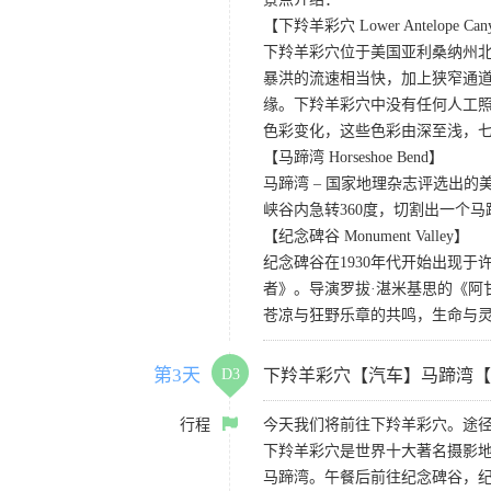
【下羚羊彩穴 Lower Antelope Can
下羚羊彩穴位于美国亚利桑纳州
暴洪的流速相当快，加上狭窄通
缘。下羚羊彩穴中没有任何人工照
色彩变化，这些色彩由深至浅，
【马蹄湾 Horseshoe Bend】
马蹄湾 – 国家地理杂志评选出
峡谷内急转360度，切割出一个
【纪念碑谷 Monument Valley】
纪念碑谷在1930年代开始出现
者》。导演罗拔·湛米基思的《阿
苍凉与狂野乐章的共鸣，生命与
第3天
D3
下羚羊彩穴【汽车】马蹄湾【
行程
今天我们将前往下羚羊彩穴。途径
下羚羊彩穴是世界十大著名摄影
马蹄湾。午餐后前往纪念碑谷，