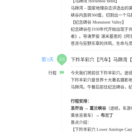
【马蹄湾 Horseshoe Bend】
马蹄湾 – 国家地理杂志评选出
峡谷内急转360度，切割出一个
【纪念碑谷 Monument Valley】
纪念碑谷在1930年代开始出现
者》。导演罗拔·湛米基思的《阿
苍凉与狂野乐章的共鸣，生命与
第3天
D3
下羚羊彩穴【汽车】马蹄湾【
行程
今天我们将前往下羚羊彩穴。途径
下羚羊彩穴是世界十大著名摄影
马蹄湾。午餐后前往纪念碑谷，
行程安排：
圣乔治 → 葛兰峡谷
（途经，车游
乘坐吉普车）→
布兰丁
景点介绍：
【下羚羊彩穴 Lower Antelope Can