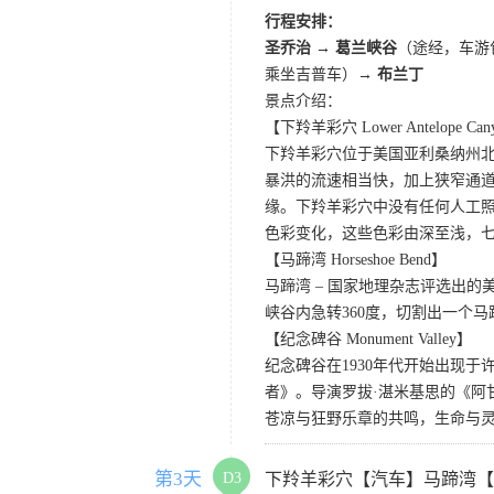
行程安排：
圣乔治 → 葛兰峡谷
（途经，车游
乘坐吉普车）→
布兰丁
景点介绍：
【下羚羊彩穴 Lower Antelope Can
下羚羊彩穴位于美国亚利桑纳州
暴洪的流速相当快，加上狭窄通
缘。下羚羊彩穴中没有任何人工照
色彩变化，这些色彩由深至浅，
【马蹄湾 Horseshoe Bend】
马蹄湾 – 国家地理杂志评选出
峡谷内急转360度，切割出一个
【纪念碑谷 Monument Valley】
纪念碑谷在1930年代开始出现
者》。导演罗拔·湛米基思的《阿
苍凉与狂野乐章的共鸣，生命与
第3天
D3
下羚羊彩穴【汽车】马蹄湾【