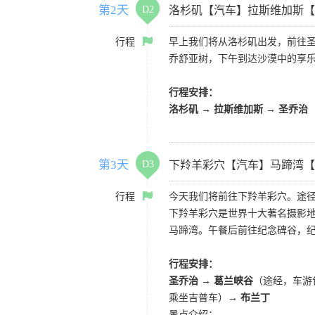
第2天
D2
洛杉矶【汽车】拉斯维加斯【
行程
早上我们将从洛杉矶出发，前往
乔舒亚树，下午到达沙漠中的享
行程安排：
洛杉矶 → 拉斯维加斯 → 圣乔治
第3天
D3
下羚羊彩穴【汽车】马蹄湾【
行程
今天我们将前往下羚羊彩穴。途径
下羚羊彩穴是世界十大著名摄影
马蹄湾。午餐后前往纪念碑谷，
行程安排：
圣乔治 → 葛兰峡谷
（途经，车游
乘坐吉普车）→
布兰丁
景点介绍：