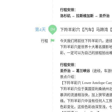
行程安排：
洛杉矶 → 拉斯维加斯 → 圣乔治
第4天
D4
下羚羊彩穴【汽车】马蹄湾【
行程
今天我们将前往下羚羊彩穴。途径
下羚羊彩穴是世界十大著名摄影
彩，一定可以为自己的旅程拍出
行程安排：
圣乔治 → 葛兰峡谷
（途经，车游
景点介绍：
【下羚羊彩穴 Lower Antelope Can
下羚羊彩穴位于美国亚利桑纳州
暴洪的流速相当快，加上狭窄通
缘。下羚羊彩穴中没有任何人工照
色彩变化，这些色彩由深至浅，