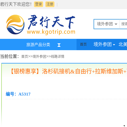
君行天下欢迎您！
|
登录
注册
境外参团
境外参团
北
旅游产品分类
首页
当前位置：
>>
>>
首页
境外参团
线路详情
【银榜惠享】洛杉矶接机&自由行+拉斯维加斯+
编号：A5317