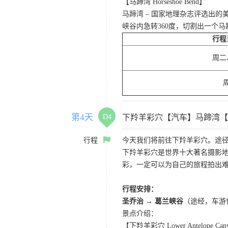
【马蹄湾 Horseshoe Bend】
马蹄湾 – 国家地理杂志评选出
峡谷内急转360度，切割出一个
行程
周二
第4天
D4
下羚羊彩穴【汽车】马蹄湾【
行程
今天我们将前往下羚羊彩穴。途径
下羚羊彩穴是世界十大著名摄影
彩，一定可以为自己的旅程拍出
行程安排：
圣乔治 → 葛兰峡谷
（途经，车游
景点介绍：
【下羚羊彩穴 Lower Antelope Can