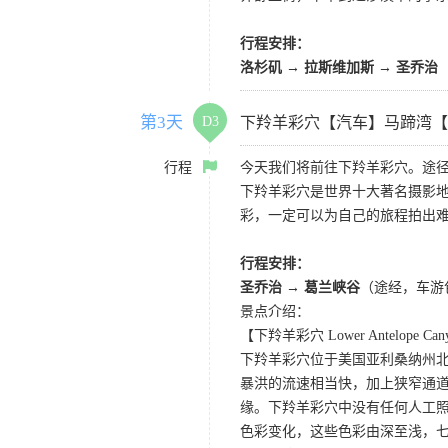
行程安排：
洛杉矶 → 拉斯维加斯 → 圣乔治
第3天
D3
下羚羊彩穴【汽车】马蹄湾【
行程
今天我们将前往下羚羊彩穴。途径
下羚羊彩穴是世界十大著名摄影
彩，一定可以为自己的旅程拍出
行程安排：
圣乔治 → 葛兰峡谷
（途经，车游
景点介绍：
【下羚羊彩穴 Lower Antelope Can
下羚羊彩穴位于美国亚利桑纳州
暴洪的流速相当快，加上狭窄通
缘。下羚羊彩穴中没有任何人工照
色彩变化，这些色彩由深至浅，