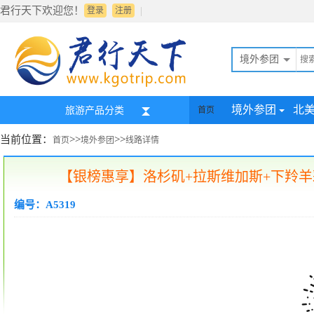
君行天下欢迎您！
|
登录
注册
境外参团
境外参团
北
旅游产品分类
首页
当前位置：
>>
>>
首页
境外参团
线路详情
【银榜惠享】洛杉矶+拉斯维加斯+下羚羊
编号：A5319