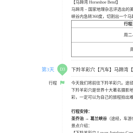
【马蹄湾 Horseshoe Bend】
马蹄湾 – 国家地理杂志评选出
峡谷内急转360度，切割出一个
行程
周二
第3天
D3
下羚羊彩穴【汽车】马蹄湾【
行程
今天我们将前往下羚羊彩穴。途径
下羚羊彩穴是世界十大著名摄影
彩，一定可以为自己的旅程拍出
行程安排：
圣乔治 → 葛兰峡谷
（途经，车游
景点介绍：
【下羚羊彩穴 Lower Antelope Can