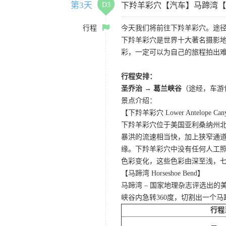
第3天
D3
下羚羊彩穴【汽车】马蹄湾【
行程
今天我们将前往下羚羊彩穴。途径
下羚羊彩穴是世界十大著名摄影
彩，一定可以为自己的旅程拍出
行程安排：
圣乔治 → 葛兰峡谷
（途经，车游
景点介绍：
【下羚羊彩穴 Lower Antelope Can
下羚羊彩穴位于美国亚利桑纳州
暴洪的流速相当快，加上狭窄通
缘。下羚羊彩穴中没有任何人工照
色彩变化，这些色彩由深至浅，
【马蹄湾 Horseshoe Bend】
马蹄湾 – 国家地理杂志评选出
峡谷内急转360度，切割出一个
行程