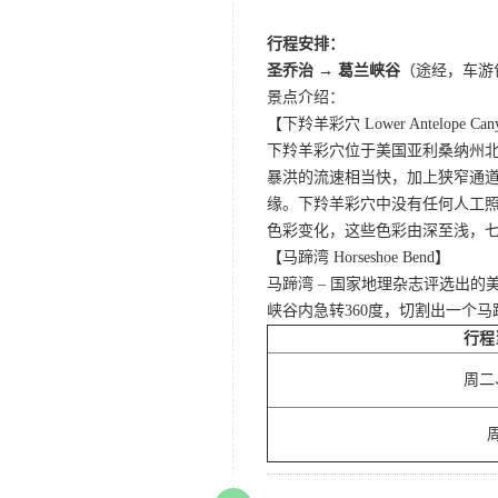
行程安排：
圣乔治 → 葛兰峡谷
（途经，车游
景点介绍：
【下羚羊彩穴 Lower Antelope Can
下羚羊彩穴位于美国亚利桑纳州
暴洪的流速相当快，加上狭窄通
缘。下羚羊彩穴中没有任何人工照
色彩变化，这些色彩由深至浅，
【马蹄湾 Horseshoe Bend】
马蹄湾 – 国家地理杂志评选出
峡谷内急转360度，切割出一个
行程
周二