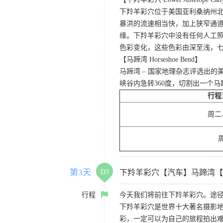
下羚羊彩穴位于美国亚利桑纳州
暴洪的流速相当快，加上狭窄通
缘。下羚羊彩穴中没有任何人工照
色彩变化，这些色彩由深至浅，
【马蹄湾 Horseshoe Bend】
马蹄湾 – 国家地理杂志评选出
峡谷内急转360度，切割出一个
行程
周二
第3天
D3
下羚羊彩穴【汽车】马蹄湾【
行程
今天我们将前往下羚羊彩穴。途径
下羚羊彩穴是世界十大著名摄影
彩，一定可以为自己的旅程拍出