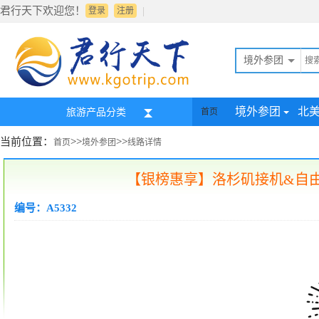
君行天下欢迎您！
|
登录
注册
境外参团
境外参团
北
旅游产品分类
首页
当前位置：
>>
>>
首页
境外参团
线路详情
【银榜惠享】洛杉矶接机&自由
编号：A5332