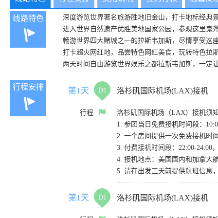
深度游览世界著名旅游胜地旧金山，打卡地标经典
线路特色
进入世界自然遗产优胜美地国家公园，参观这里鬼
畅游世界四大赌城之一的拉斯韦加斯，尽情享受这
打卡超火网红地，品尝特色网红美食，玩转特色拉
两天时间自由游览世界娱乐之都拉斯韦加斯，一定
行程安排
第1天
D1
洛杉矶国际机场(LAX)接机
行程
洛杉矶国际机场（LAX）接机须
1. 参团当日免费接机时间段：10:00-
2. 一个房间提供一次免费接机
3. 付费接机时间段：22:00-2
4. 接机地点：美国国内和加拿大航班请
5. 请在出发三天前提供航班信
第1天
D1
洛杉矶国际机场(LAX)接机