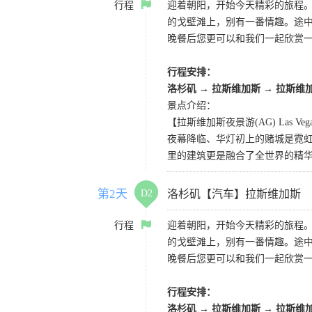
行程
迎着朝阳，开始今天精彩的旅程
的戈壁滩上，别有一番情趣。途
晚餐后您更可以和我们一起欣赏
行程安排：
洛杉矶
→
拉斯维加斯
→
拉斯维
景点介绍：
【拉斯维加斯夜景游(AG) Las Vegas 
夜幕降临、华灯初上的赌城是霓虹
里的建筑更是融合了全世界的精
第2天
D2
洛杉矶【汽车】拉斯维加斯
行程
迎着朝阳，开始今天精彩的旅程
的戈壁滩上，别有一番情趣。途
晚餐后您更可以和我们一起欣赏
行程安排：
洛杉矶
→
拉斯维加斯
→
拉斯维