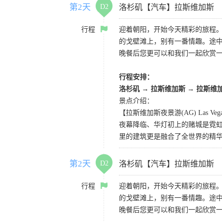
第2天
D2
洛杉矶【汽车】拉斯维加斯
行程
迎着朝阳，开始今天精彩的旅程
的戈壁滩上，别有一番情趣。途
晚餐后您更可以和我们一起欣赏
行程安排：
洛杉矶
→
拉斯维加斯
→
拉斯维
景点介绍：
【拉斯维加斯夜景游(AG) Las Vegas 
夜幕降临、华灯初上的赌城是霓虹
里的建筑更是融合了全世界的精
第2天
D2
洛杉矶【汽车】拉斯维加斯
行程
迎着朝阳，开始今天精彩的旅程
的戈壁滩上，别有一番情趣。途
晚餐后您更可以和我们一起欣赏