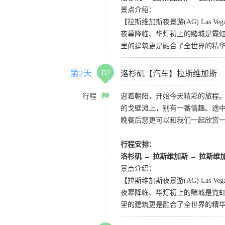
景点介绍：
【拉斯维加斯夜景游(AG) Las Vegas 
夜幕降临、华灯初上的赌城是霓虹
里的建筑更是融合了全世界的精
第2天
D2
洛杉矶【汽车】拉斯维加斯
行程
迎着朝阳，开始今天精彩的旅程
的戈壁滩上，别有一番情趣。途
晚餐后您更可以和我们一起欣赏
行程安排：
洛杉矶
→
拉斯维加斯
→
拉斯维
景点介绍：
【拉斯维加斯夜景游(AG) Las Vegas 
夜幕降临、华灯初上的赌城是霓虹
里的建筑更是融合了全世界的精