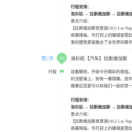
行程安排：
洛杉矶
→
拉斯维加斯
→
拉斯维
景点介绍：
【拉斯维加斯夜景游(AG) Las Vegas 
夜幕降临、华灯初上的赌城是霓虹
里的建筑更是融合了全世界的精
第2天
D2
洛杉矶【汽车】拉斯维加斯
行程
迎着朝阳，开始今天精彩的旅程
的戈壁滩上，别有一番情趣。途
晚餐后您更可以和我们一起欣赏
行程安排：
洛杉矶
→
拉斯维加斯
→
拉斯维
景点介绍：
【拉斯维加斯夜景游(AG) Las Vegas 
夜幕降临、华灯初上的赌城是霓虹