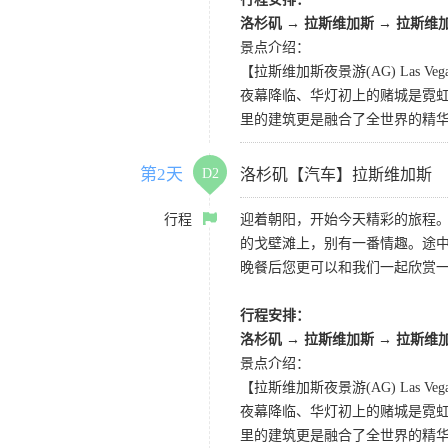
洛杉矶
→
拉斯维加斯
→
拉斯维
景点介绍：
【拉斯维加斯夜景游(AG) Las Vegas 
夜幕降临、华灯初上的赌城是霓虹
里的建筑更是融合了全世界的精
第2天
D2
洛杉矶【汽车】拉斯维加斯
行程
迎着朝阳，开始今天精彩的旅程
的戈壁滩上，别有一番情趣。途
晚餐后您更可以和我们一起欣赏
行程安排：
洛杉矶
→
拉斯维加斯
→
拉斯维
景点介绍：
【拉斯维加斯夜景游(AG) Las Vegas 
夜幕降临、华灯初上的赌城是霓虹
里的建筑更是融合了全世界的精