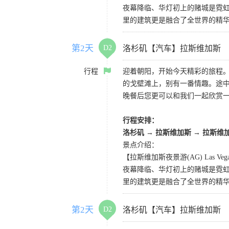
夜幕降临、华灯初上的赌城是霓虹
里的建筑更是融合了全世界的精
第2天
D2
洛杉矶【汽车】拉斯维加斯
行程
迎着朝阳，开始今天精彩的旅程
的戈壁滩上，别有一番情趣。途
晚餐后您更可以和我们一起欣赏
行程安排：
洛杉矶
→
拉斯维加斯
→
拉斯维
景点介绍：
【拉斯维加斯夜景游(AG) Las Vegas 
夜幕降临、华灯初上的赌城是霓虹
里的建筑更是融合了全世界的精
第2天
D2
洛杉矶【汽车】拉斯维加斯