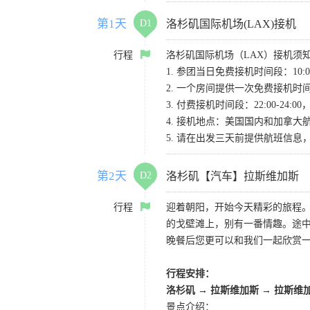
第1天
D1
洛杉矶国际机场(LAX)接机
行程
洛杉矶国际机场（LAX）接机须
1. 参团当日免费接机时间段：10:00-
2. 一个房间提供一次免费接机
3. 付费接机时间段：22:00-2
4. 接机地点：美国国内和加拿大航班请
5. 请在出发三天前提供航班信
第2天
D2
洛杉矶【汽车】拉斯维加斯
行程
迎着朝阳，开始今天精彩的旅程
的戈壁滩上，别有一番情趣。途
晚餐后您更可以和我们一起欣赏
行程安排：
洛杉矶
→
拉斯维加斯
→
拉斯维
景点介绍：