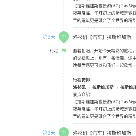
【拉斯维加斯夜景游(AG) Las Vegas 
夜幕降临、华灯初上的赌城是霓虹
里的建筑更是融合了全世界的精
第2天
D2
洛杉矶【汽车】拉斯维加斯
行程
迎着朝阳，开始今天精彩的旅程
的戈壁滩上，别有一番情趣。途
晚餐后您更可以和我们一起欣赏
行程安排：
洛杉矶
→
拉斯维加斯
→
拉斯维
景点介绍：
【拉斯维加斯夜景游(AG) Las Vegas 
夜幕降临、华灯初上的赌城是霓虹
里的建筑更是融合了全世界的精
第2天
D2
洛杉矶【汽车】拉斯维加斯