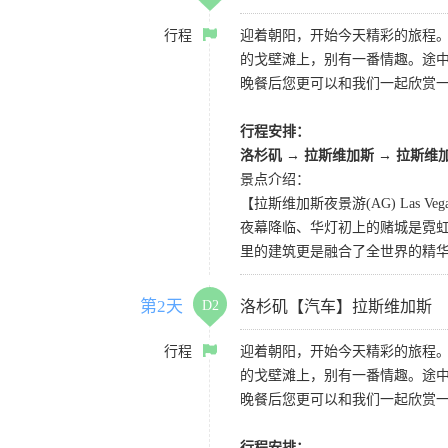
行程
迎着朝阳，开始今天精彩的旅程
的戈壁滩上，别有一番情趣。途
晚餐后您更可以和我们一起欣赏
行程安排：
洛杉矶
→
拉斯维加斯
→
拉斯维
景点介绍：
【拉斯维加斯夜景游(AG) Las Vegas 
夜幕降临、华灯初上的赌城是霓虹
里的建筑更是融合了全世界的精
第2天
D2
洛杉矶【汽车】拉斯维加斯
行程
迎着朝阳，开始今天精彩的旅程
的戈壁滩上，别有一番情趣。途
晚餐后您更可以和我们一起欣赏
行程安排：