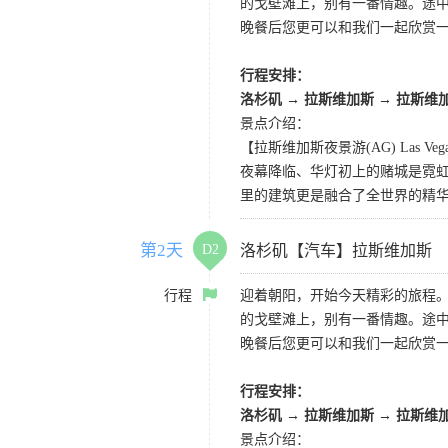
的戈壁滩上，别有一番情趣。途
晚餐后您更可以和我们一起欣赏
行程安排：
洛杉矶
→
拉斯维加斯
→
拉斯维
景点介绍：
【拉斯维加斯夜景游(AG) Las Vegas 
夜幕降临、华灯初上的赌城是霓虹
里的建筑更是融合了全世界的精
第2天
D2
洛杉矶【汽车】拉斯维加斯
行程
迎着朝阳，开始今天精彩的旅程
的戈壁滩上，别有一番情趣。途
晚餐后您更可以和我们一起欣赏
行程安排：
洛杉矶
→
拉斯维加斯
→
拉斯维
景点介绍：