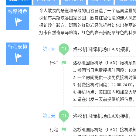
令人敬畏的悬崖和翠绿的山谷营造了一个远离尘世
线路特色
探访布莱斯峡谷国家公园，欣赏红岩仙境的迷人风
探访羚羊彩穴，斑驳的红砂岩经光折射幻化出美丽
打卡自然奇景马蹄湾，红色的岩石搭配翠绿色的科
行程安排
第1天
D1
洛杉矶国际机场(LAX)接机
行程
洛杉矶国际机场（LAX）接机须
1. 参团当日免费接机时间段：10:00-
2. 一个房间提供一次免费接机
3. 付费接机时间段：22:00-2
4. 接机地点：美国国内和加拿大航班请
5. 请在出发三天前提供航班信
第1天
D1
洛杉矶国际机场(LAX)接机
行程
洛杉矶国际机场（LAX）接机须