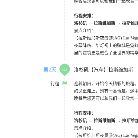
晚餐后您更可以和我们一起欣赏
行程安排：
洛杉矶
→
拉斯维加斯
→
拉斯维
景点介绍：
【拉斯维加斯夜景游(AG) Las Vegas 
夜幕降临、华灯初上的赌城是霓虹
里的建筑更是融合了全世界的精
第2天
D2
洛杉矶【汽车】拉斯维加斯
行程
迎着朝阳，开始今天精彩的旅程
的戈壁滩上，别有一番情趣。途
晚餐后您更可以和我们一起欣赏
行程安排：
洛杉矶
→
拉斯维加斯
→
拉斯维
景点介绍：
【拉斯维加斯夜景游(AG) Las Vegas 