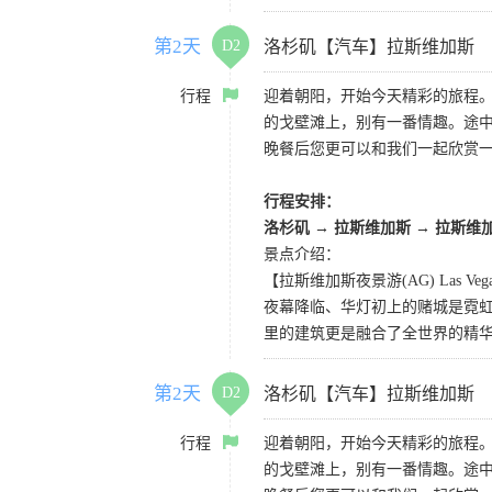
第2天
D2
洛杉矶【汽车】拉斯维加斯
行程
迎着朝阳，开始今天精彩的旅程
的戈壁滩上，别有一番情趣。途
晚餐后您更可以和我们一起欣赏
行程安排：
洛杉矶
→
拉斯维加斯
→
拉斯维
景点介绍：
【拉斯维加斯夜景游(AG) Las Vegas 
夜幕降临、华灯初上的赌城是霓虹
里的建筑更是融合了全世界的精
第2天
D2
洛杉矶【汽车】拉斯维加斯
行程
迎着朝阳，开始今天精彩的旅程
的戈壁滩上，别有一番情趣。途