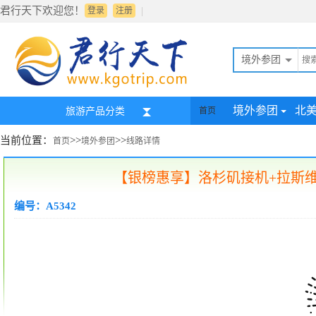
君行天下欢迎您！
|
登录
注册
境外参团
境外参团
北
旅游产品分类
首页
当前位置：
>>
>>
首页
境外参团
线路详情
【银榜惠享】洛杉矶接机+拉斯维
编号：A5342