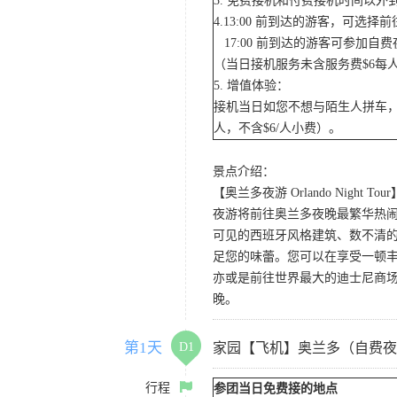
3. 免费接机和付费接机时间以
4.13:00 前到达的游客，可选
17:00 前到达的游客可参加
（当日接机服务未含服务费$6每
5. 增值体验：
接机当日如您不想与陌生人拼车，
人，不含$6/人小费）。
景点介绍：
【奥兰多夜游 Orlando Night Tour
夜游将前往奥兰多夜晚最繁华热闹的
可见的西班牙风格建筑、数不清的
足您的味蕾。您可以在享受一顿
亦或是前往世界最大的迪士尼商
晚。
第1天
D1
家园【飞机】奥兰多（自费夜
行程
参团当日免费接的地点