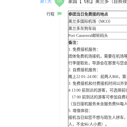
第1天
D1
家园【飞机】奥兰多（自费夜
行程
参团当日免费接的地点
奥兰多国际机场（MCO）
奥兰多灰狗车站
Port Canaveral邮轮码头
备注：
1. 免费接机服务：
团体免费机场接机，需要在机场
行李提取处，导游会在那里与您
2. 自费接机服务：
晚上22:01–24:00：前两人$
3. 免费接机和付费接机时间以
4.13:00 前到达的游客，可选
17:00 前到达的游客可参加
（当日接机服务未含服务费$6每
5. 增值体验：
接机当日如您不想与陌生人拼车，
人，不含$6/人小费）。