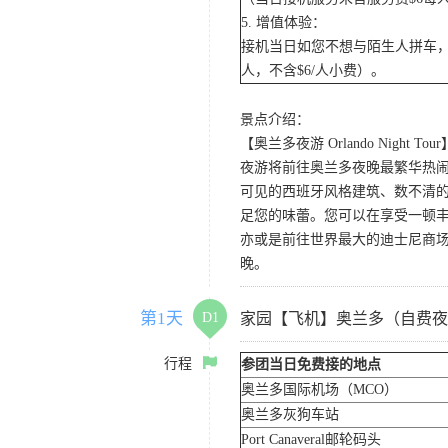
5. 增值体验：
接机当日如您不想与陌生人拼车，
人，不含$6/人小费）。
景点介绍：
【奥兰多夜游 Orlando Night Tour
夜游将前往奥兰多夜晚最繁华热闹的
可见的西班牙风格建筑、数不清的
足您的味蕾。您可以在享受一顿
亦或是前往世界最大的迪士尼商
晚。
第1天
D1
家园【飞机】奥兰多（自费夜
行程
参团当日免费接的地点
奥兰多国际机场（MCO）
奥兰多灰狗车站
Port Canaveral邮轮码头