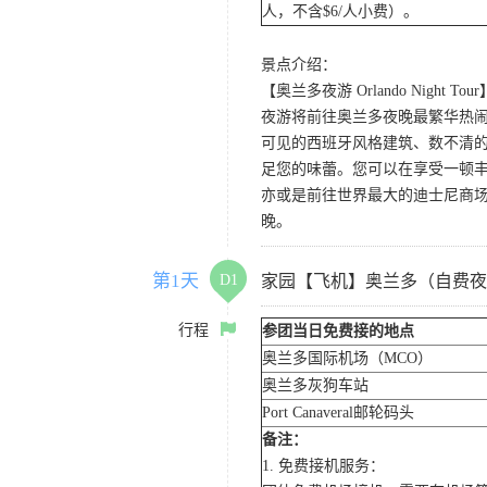
人，不含$6/人小费）。
景点介绍：
【奥兰多夜游 Orlando Night Tour
夜游将前往奥兰多夜晚最繁华热闹的
可见的西班牙风格建筑、数不清的
足您的味蕾。您可以在享受一顿
亦或是前往世界最大的迪士尼商
晚。
第1天
D1
家园【飞机】奥兰多（自费夜
行程
参团当日免费接的地点
奥兰多国际机场（MCO）
奥兰多灰狗车站
Port Canaveral邮轮码头
备注：
1. 免费接机服务：