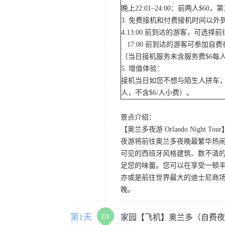
晚上22:01–24:00：前两人$
3. 免费接机和付费接机时间以
4.13:00 前到达的游客，可选
17:00 前到达的游客可参加
（当日接机服务未含服务费$6每
5. 增值体验：
接机当日如您不想与陌生人拼车，
人，不含$6/人小费）。
景点介绍：
【奥兰多夜游 Orlando Night Tour
夜游将前往奥兰多夜晚最繁华热闹的
可见的西班牙风格建筑、数不清的
足您的味蕾。您可以在享受一顿
亦或是前往世界最大的迪士尼商
晚。
第1天
D1
家园【飞机】奥兰多（自费夜