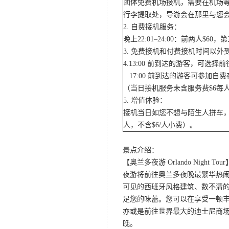
团体免费机场接机，需要在机场
行李提取处，导游会在那里与您
2. 自费接机服务：
晚上22:01–24:00：前两人$
3. 免费接机和付费接机时间以
4.13:00 前到达的游客，可选
17:00 前到达的游客可参加
（当日接机服务未含服务费$6每
5. 增值体验：
接机当日如您不想与陌生人拼车，
人，不含$6/人小费）。
景点介绍：
【奥兰多夜游 Orlando Night Tour
夜游将前往奥兰多夜晚最繁华热闹的
可见的西班牙风格建筑、数不清的
足您的味蕾。您可以在享受一顿
亦或是前往世界最大的迪士尼商
晚。