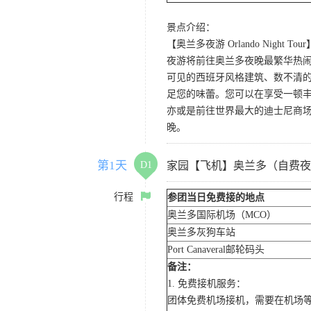
景点介绍：
【奥兰多夜游 Orlando Night Tour
夜游将前往奥兰多夜晚最繁华热闹的
可见的西班牙风格建筑、数不清的
足您的味蕾。您可以在享受一顿
亦或是前往世界最大的迪士尼商
晚。
第1天
D1
家园【飞机】奥兰多（自费夜
行程
参团当日免费接的地点
奥兰多国际机场（MCO）
奥兰多灰狗车站
Port Canaveral邮轮码头
备注：
1. 免费接机服务：
团体免费机场接机，需要在机场