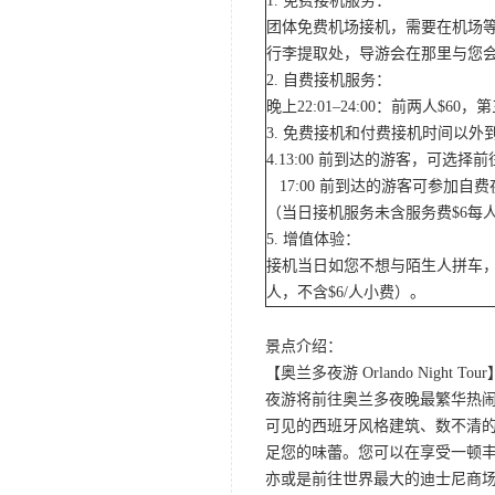
1. 免费接机服务：
团体免费机场接机，需要在机场
行李提取处，导游会在那里与您
2. 自费接机服务：
晚上22:01–24:00：前两人$
3. 免费接机和付费接机时间以
4.13:00 前到达的游客，可选
17:00 前到达的游客可参加
（当日接机服务未含服务费$6每
5. 增值体验：
接机当日如您不想与陌生人拼车，
人，不含$6/人小费）。
景点介绍：
【奥兰多夜游 Orlando Night Tour
夜游将前往奥兰多夜晚最繁华热闹的
可见的西班牙风格建筑、数不清的
足您的味蕾。您可以在享受一顿
亦或是前往世界最大的迪士尼商