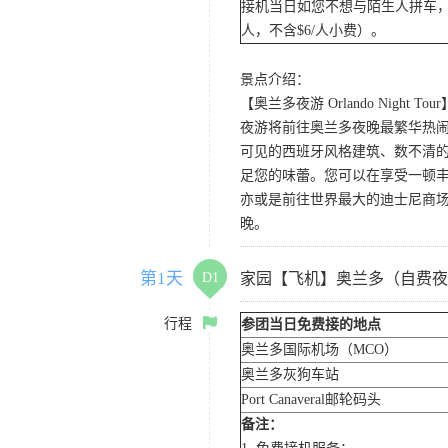
接机当日如您不想与陌生人拼车，
人，不含$6/人小费）。
景点介绍：
【奥兰多夜游 Orlando Night Tour
夜游将前往奥兰多夜晚最繁华热闹的
可见的西班牙风格建筑、数不清的
足您的味蕾。您可以在享受一顿
亦或是前往世界最大的迪士尼商
晚。
第1天
D1
家园【飞机】奥兰多（自费夜
行程
参团当日免费接的地点
奥兰多国际机场（MCO）
奥兰多灰狗车站
Port Canaveral邮轮码头
备注：