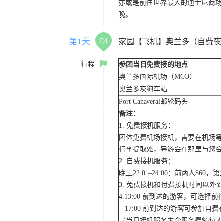
亦或是前往世界最大的迪士尼商
晚。
第1天
D1
家园【飞机】奥兰多（自费夜
行程
参团当日免费接的地点
奥兰多国际机场（MCO）
奥兰多灰狗车站
Port Canaveral邮轮码头
备注：
1. 免费接机服务：
团体免费机场接机，需要在机场
行李提取处，导游会在那里与您
2. 自费接机服务：
晚上22:01–24:00：前两人$
3. 免费接机和付费接机时间以
4.13:00 前到达的游客，可选
17:00 前到达的游客可参加
（当日接机服务未含服务费$6每