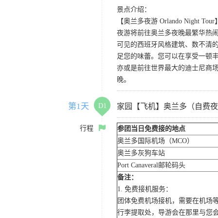
景点介绍：
【奥兰多夜游 Orlando Night Tour
夜游将前往奥兰多夜晚最繁华热闹的
可见的西班牙风格建筑、数不清的
足您的味蕾。您可以在享受一顿
亦或是前往世界最大的迪士尼商
晚。
第1天
D1
家园【飞机】奥兰多（自费夜
行程
参团当日免费接的地点
奥兰多国际机场（MCO）
奥兰多灰狗车站
Port Canaveral邮轮码头
备注：
1. 免费接机服务：
团体免费机场接机，需要在机场
行李提取处，导游会在那里与您