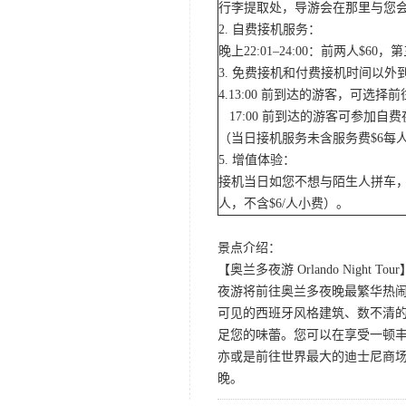
行李提取处，导游会在那里与您
2. 自费接机服务：
晚上22:01–24:00：前两人$
3. 免费接机和付费接机时间以
4.13:00 前到达的游客，可选
17:00 前到达的游客可参加
（当日接机服务未含服务费$6每
5. 增值体验：
接机当日如您不想与陌生人拼车，
人，不含$6/人小费）。
景点介绍：
【奥兰多夜游 Orlando Night Tour
夜游将前往奥兰多夜晚最繁华热闹的
可见的西班牙风格建筑、数不清的
足您的味蕾。您可以在享受一顿
亦或是前往世界最大的迪士尼商
晚。