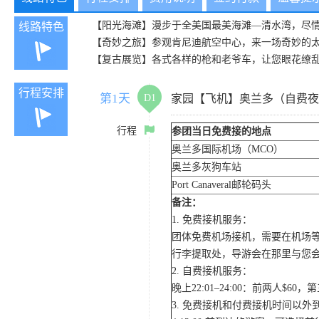
【阳光海滩】漫步于全美国最美海滩—清水湾，尽
线路特色
【奇妙之旅】参观肯尼迪航空中心，来一场奇妙的
【复古展览】各式各样的枪和老爷车，让您眼花缭
行程安排
第1天
D1
家园【飞机】奥兰多（自费夜
行程
参团当日免费接的地点
奥兰多国际机场（MCO）
奥兰多灰狗车站
Port Canaveral邮轮码头
备注：
1. 免费接机服务：
团体免费机场接机，需要在机场
行李提取处，导游会在那里与您
2. 自费接机服务：
晚上22:01–24:00：前两人$
3. 免费接机和付费接机时间以