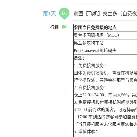
第1天
D1
家园【飞机】奥兰多（自费夜
行程
参团当日免费接的地点
奥兰多国际机场（MCO）
奥兰多灰狗车站
Port Canaveral邮轮码头
备注：
1. 免费接机服务：
团体免费机场接机，需要在机场
行李提取处，导游会在那里与您
2. 自费接机服务：
晚上22:01–24:00：前两人$
3. 免费接机和付费接机时间以
4.13:00 前到达的游客，可选
17:00 前到达的游客可参加
（当日接机服务未含服务费$6每
5. 增值体验：