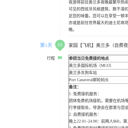
夜游将前往奥兰多夜晚最繁华热闹的
可见的西班牙风格建筑、数不清的
足您的味蕾。您可以在享受一顿
亦或是前往世界最大的迪士尼商
晚。
第1天
D1
家园【飞机】奥兰多（自费夜
行程
参团当日免费接的地点
奥兰多国际机场（MCO）
奥兰多灰狗车站
Port Canaveral邮轮码头
备注：
1. 免费接机服务：
团体免费机场接机，需要在机场
行李提取处，导游会在那里与您
2. 自费接机服务：
晚上22:01–24:00：前两人$