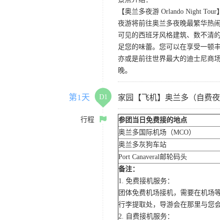
【奥兰多夜游 Orlando Night Tour
夜游将前往奥兰多夜晚最繁华热闹的
可见的西班牙风格建筑、数不清的
足您的味蕾。您可以在享受一顿
亦或是前往世界最大的迪士尼商
晚。
第1天
D1
家园【飞机】奥兰多（自费夜
行程
参团当日免费接的地点
奥兰多国际机场（MCO）
奥兰多灰狗车站
Port Canaveral邮轮码头
备注：
1. 免费接机服务：
团体免费机场接机，需要在机场
行李提取处，导游会在那里与您
2. 自费接机服务：