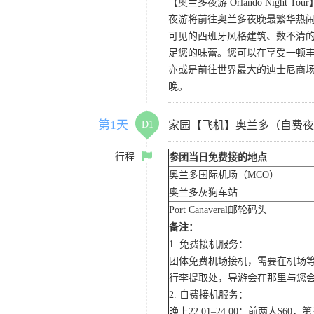
【奥兰多夜游 Orlando Night Tour
夜游将前往奥兰多夜晚最繁华热闹的
可见的西班牙风格建筑、数不清的
足您的味蕾。您可以在享受一顿
亦或是前往世界最大的迪士尼商
晚。
第1天
D1
家园【飞机】奥兰多（自费夜
行程
参团当日免费接的地点
奥兰多国际机场（MCO）
奥兰多灰狗车站
Port Canaveral邮轮码头
备注：
1. 免费接机服务：
团体免费机场接机，需要在机场
行李提取处，导游会在那里与您
2. 自费接机服务：
晚上22:01–24:00：前两人$