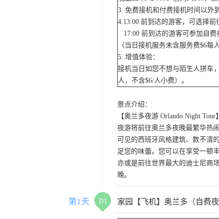
3. 免费接机和付费接机时间以
4.13:00 前到达的游客，可选
17:00 前到达的游客可参加
（当日接机服务未含服务费$6每
5. 增值体验：
接机当日如您不想与陌生人拼车，
人，不含$6/人小费）。
景点介绍：
【奥兰多夜游 Orlando Night Tour
夜游将前往奥兰多夜晚最繁华热闹的
可见的西班牙风格建筑、数不清的
足您的味蕾。您可以在享受一顿
亦或是前往世界最大的迪士尼商
晚。
第1天
D1
家园【飞机】奥兰多（自费夜