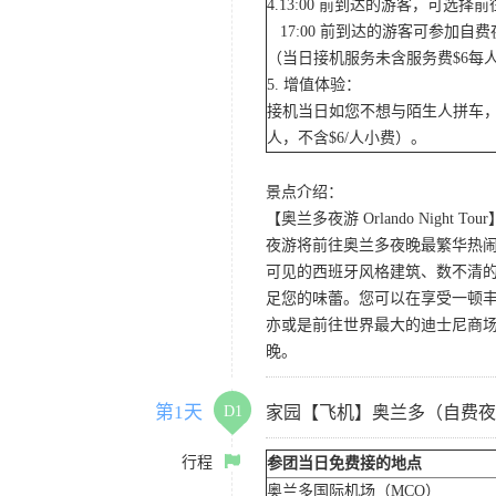
4.13:00 前到达的游客，可选
17:00 前到达的游客可参加
（当日接机服务未含服务费$6每
5. 增值体验：
接机当日如您不想与陌生人拼车，
人，不含$6/人小费）。
景点介绍：
【奥兰多夜游 Orlando Night Tour
夜游将前往奥兰多夜晚最繁华热闹的
可见的西班牙风格建筑、数不清的
足您的味蕾。您可以在享受一顿
亦或是前往世界最大的迪士尼商
晚。
第1天
D1
家园【飞机】奥兰多（自费夜
行程
参团当日免费接的地点
奥兰多国际机场（MCO）