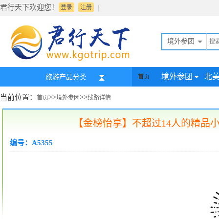
君行天下欢迎您！
|
登录
注册
境外参团
境外参团
北
旅游产品分类
首页
当前位置：
>>
>>
首页
境外参团
线路详情
【金榜怡享】不超过14人的精品小团 
编号：A5355