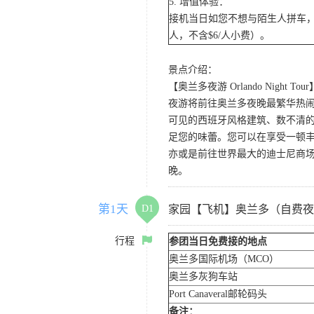
5. 增值体验：
接机当日如您不想与陌生人拼车，
人，不含$6/人小费）。
景点介绍：
【奥兰多夜游 Orlando Night Tour
夜游将前往奥兰多夜晚最繁华热闹的
可见的西班牙风格建筑、数不清的
足您的味蕾。您可以在享受一顿
亦或是前往世界最大的迪士尼商
晚。
第1天
D1
家园【飞机】奥兰多（自费夜
行程
参团当日免费接的地点
奥兰多国际机场（MCO）
奥兰多灰狗车站
Port Canaveral邮轮码头
备注：