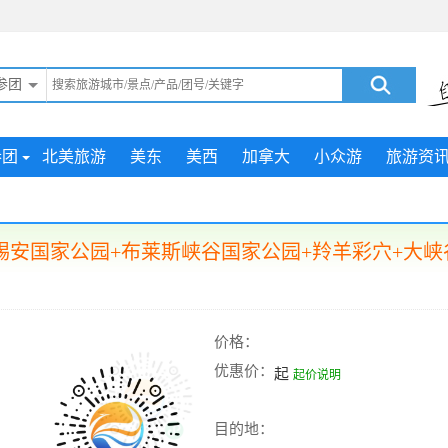
参团
参团
北美旅游
美东
美西
加拿大
小众游
旅游资
安国家公园+布莱斯峡谷国家公园+羚羊彩穴+大峡
价格：
优惠价：
起
起价说明
目的地：