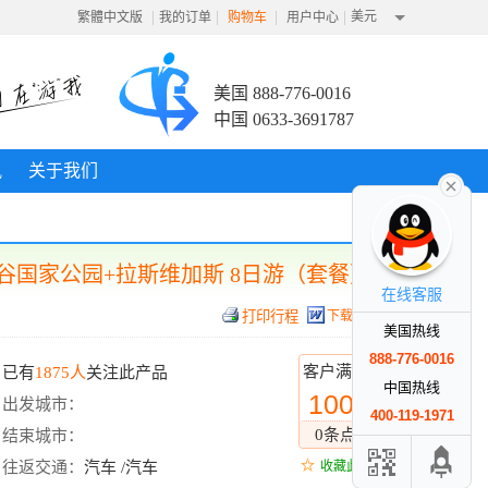
|
|
|
|
美元
繁體中文版
我的订单
购物车
用户中心
美国 888-776-0016
中国 0633-3691787
讯
关于我们
谷国家公园+拉斯维加斯 8日游（套餐）
在线客服
下载行程
美国热线
888-776-0016
客户满意度
已有
1875人
关注此产品
中国热线
100%
出发城市：
400-119-1971
0条点评
结束城市：
往返交通：
汽车 /汽车
收藏此线路