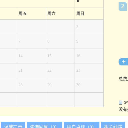
»
周五
周六
周日
2
7
8
9
14
15
16
21
22
23
总费
28
29
30
发
没有
温馨提示
咨询回复（0）
用户点评（0）
相关线路