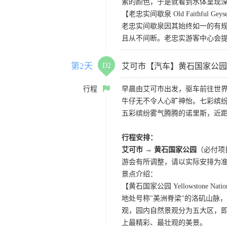
素的颜色，于是就看到水体呈现
【老忠实间歇泉 Old Faithful Geys
老忠实间歇泉因其始终如一的有规
且从不间断。老忠实游客中心会
第2天
D2
艾可市【汽车】黄石国家公园
行程
早晨由艾可市出发，驱车前往世界
牛仔无不令人心旷神怡。七彩缤
五彩缤纷雾气腾腾的诺里斯，近距
行程安排：
艾可市 → 黄石国家公园
（必付项
游会有所调整，请以实际安排为
景点介绍：
【黄石国家公园 Yellowstone Nation
地处号称"美洲脊梁"的洛矶山脉
观，园内自然景观分为五大区，
上最精彩、最壮观的美景。