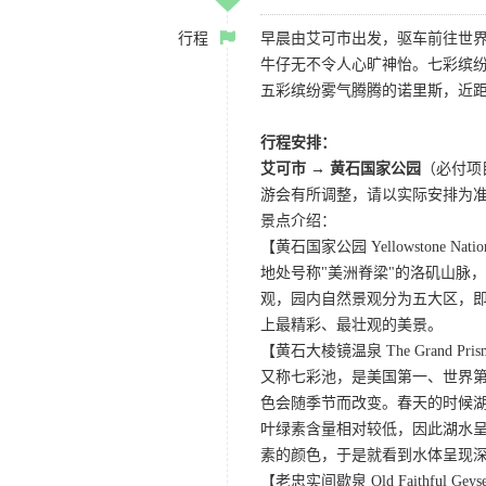
行程
早晨由艾可市出发，驱车前往世界
牛仔无不令人心旷神怡。七彩缤
五彩缤纷雾气腾腾的诺里斯，近距
行程安排：
艾可市 → 黄石国家公园
（必付项
游会有所调整，请以实际安排为
景点介绍：
【黄石国家公园 Yellowstone Nation
地处号称"美洲脊梁"的洛矶山脉
观，园内自然景观分为五大区，
上最精彩、最壮观的美景。
【黄石大棱镜温泉 The Grand Prismat
又称七彩池，是美国第一、世界第三
色会随季节而改变。春天的时候
叶绿素含量相对较低，因此湖水
素的颜色，于是就看到水体呈现
【老忠实间歇泉 Old Faithful Geys