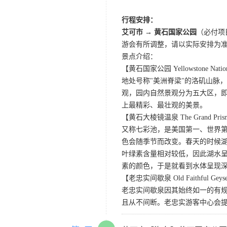
行程安排：
艾可市 → 黄石国家公园
（必付项
游会有所调整，请以实际安排为
景点介绍：
【黄石国家公园 Yellowstone Nation
地处号称"美洲脊梁"的洛矶山脉
观，园内自然景观分为五大区，
上最精彩、最壮观的美景。
【黄石大棱镜温泉 The Grand Prismat
又称七彩池，是美国第一、世界第三
色会随季节而改变。春天的时候
叶绿素含量相对较低，因此湖水
素的颜色，于是就看到水体呈现
【老忠实间歇泉 Old Faithful Geys
老忠实间歇泉因其始终如一的有规
且从不间断。老忠实游客中心会