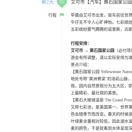
第2天
D2
艾可市【汽车】黄石国家公园
行程
早晨由艾可市出发，驱车前往世界
牛仔无不令人心旷神怡。七彩缤
五彩缤纷雾气腾腾的诺里斯，近距
行程安排：
艾可市 → 黄石国家公园
（必付项
游会有所调整，请以实际安排为
景点介绍：
【黄石国家公园 Yellowstone Nation
地处号称"美洲脊梁"的洛矶山脉
观，园内自然景观分为五大区，
上最精彩、最壮观的美景。
【黄石大棱镜温泉 The Grand Prismat
又称七彩池，是美国第一、世界第三
色会随季节而改变。春天的时候
叶绿素含量相对较低，因此湖水
素的颜色，于是就看到水体呈现