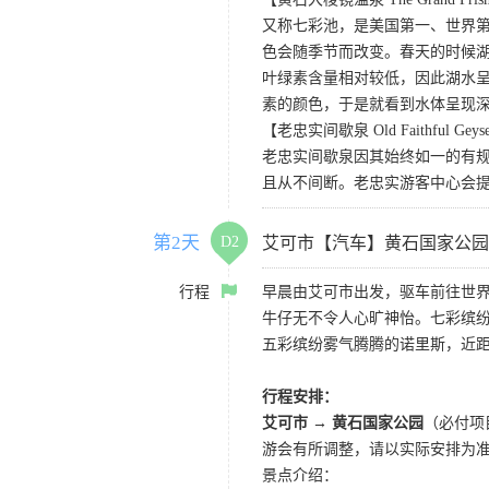
又称七彩池，是美国第一、世界第三
色会随季节而改变。春天的时候
叶绿素含量相对较低，因此湖水
素的颜色，于是就看到水体呈现
【老忠实间歇泉 Old Faithful Geys
老忠实间歇泉因其始终如一的有规
且从不间断。老忠实游客中心会
第2天
D2
艾可市【汽车】黄石国家公园
行程
早晨由艾可市出发，驱车前往世界
牛仔无不令人心旷神怡。七彩缤
五彩缤纷雾气腾腾的诺里斯，近距
行程安排：
艾可市 → 黄石国家公园
（必付项
游会有所调整，请以实际安排为
景点介绍：