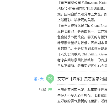
【黄石国家公园 Yellowstone Nation
地处号称"美洲脊梁"的洛矶山脉
观，园内自然景观分为五大区，
上最精彩、最壮观的美景。
【黄石大棱镜温泉 The Grand Prismat
又称七彩池，是美国第一、世界第三
色会随季节而改变。春天的时候
叶绿素含量相对较低，因此湖水
素的颜色，于是就看到水体呈现
【老忠实间歇泉 Old Faithful Geys
老忠实间歇泉因其始终如一的有规
且从不间断。老忠实游客中心会
第2天
D2
艾可市【汽车】黄石国家公园
行程
早晨由艾可市出发，驱车前往世界
牛仔无不令人心旷神怡。七彩缤
五彩缤纷雾气腾腾的诺里斯，近距