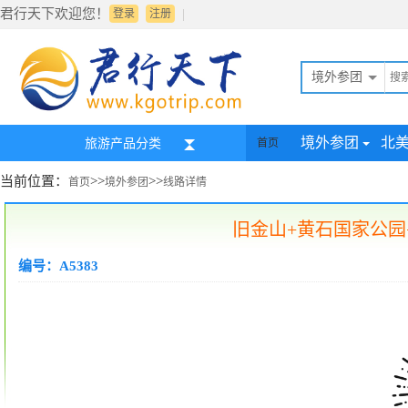
君行天下欢迎您！
|
登录
注册
境外参团
境外参团
北
旅游产品分类
首页
当前位置：
>>
>>
首页
境外参团
线路详情
旧金山+黄石国家公园
编号：A5383