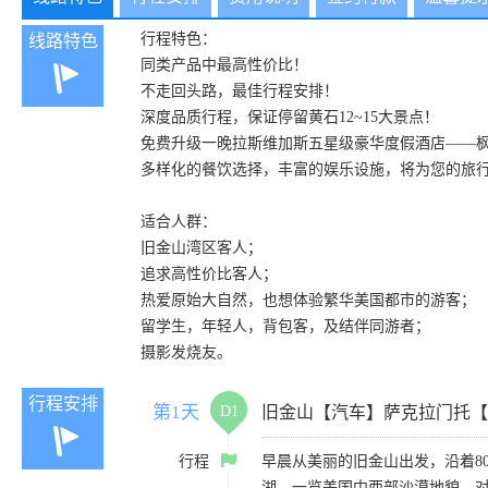
行程特色：
线路特色
同类产品中最高性价比！
不走回头路，最佳行程安排！
深度品质行程，保证停留黄石12~15大景点！
免费升级一晚拉斯维加斯五星级豪华度假酒店——
多样化的餐饮选择，丰富的娱乐设施，将为您的旅
适合人群：
旧金山湾区客人；
追求高性价比客人；
热爱原始大自然，也想体验繁华美国都市的游客；
留学生，年轻人，背包客，及结伴同游者；
摄影发烧友。
行程安排
第1天
D1
旧金山【汽车】萨克拉门托【
行程
早晨从美丽的旧金山出发，沿着8
湖，一览美国中西部沙漠地貌，对