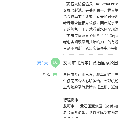
【黄石大棱镜温泉 The Grand Prismat
又称七彩池，是美国第一、世界第三
色会随季节而改变。春天的时候
叶绿素含量相对较低，因此湖水
素的颜色，于是就看到水体呈现
【老忠实间歇泉 Old Faithful Geys
老忠实间歇泉因其始终如一的有规
且从不间断。老忠实游客中心会
第2天
D2
艾可市【汽车】黄石国家公园
行程
早晨由艾可市出发，驱车前往世界
牛仔无不令人心旷神怡。七彩缤
五彩缤纷雾气腾腾的诺里斯，近距
行程安排：
艾可市 → 黄石国家公园
（必付项
游会有所调整，请以实际安排为