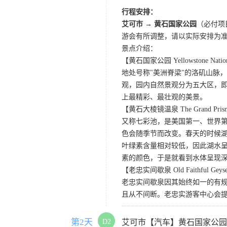
行程安排：
艾可市 → 黄石国家公园
（必付项
游会有所调整，请以实际安排为
景点介绍：
【黄石国家公园 Yellowstone Nation
地处号称"美洲脊梁"的洛矶山脉
观，园内自然景观分为五大区，
上最精彩、最壮观的美景。
【黄石大棱镜温泉 The Grand Prismat
又称七彩池，是美国第一、世界第三
色会随季节而改变。春天的时候
叶绿素含量相对较低，因此湖水
素的颜色，于是就看到水体呈现
【老忠实间歇泉 Old Faithful Geys
老忠实间歇泉因其始终如一的有规
且从不间断。老忠实游客中心会
第2天
D2
艾可市【汽车】黄石国家公园