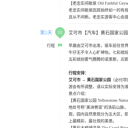
【老忠实间歇泉 Old Faithful Geys
老忠实间歇泉因其始终如一的有规
且从不间断。老忠实游客中心会
第2天
D2
艾可市【汽车】黄石国家公园
行程
早晨由艾可市出发，驱车前往世界
牛仔无不令人心旷神怡。七彩缤
五彩缤纷雾气腾腾的诺里斯，近距
行程安排：
艾可市 → 黄石国家公园
（必付项
游会有所调整，请以实际安排为
景点介绍：
【黄石国家公园 Yellowstone Nation
地处号称"美洲脊梁"的洛矶山脉
观，园内自然景观分为五大区，
上最精彩、最壮观的美景。
【黄石大棱镜温泉 The Grand Prismat