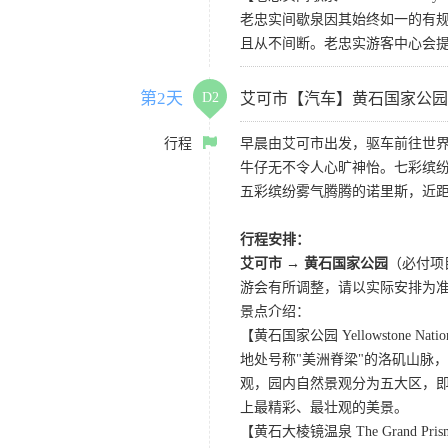
老忠实间歇泉因其始终如一的有规
且从不间断。老忠实游客中心会
第2天
D2
艾可市【汽车】黄石国家公园
行程
早晨由艾可市出发，驱车前往世界
牛仔无不令人心旷神怡。七彩缤
五彩缤纷雾气腾腾的诺里斯，近距
行程安排：
艾可市 → 黄石国家公园
（必付项
游会有所调整，请以实际安排为
景点介绍：
【黄石国家公园 Yellowstone Nation
地处号称"美洲脊梁"的洛矶山脉
观，园内自然景观分为五大区，
上最精彩、最壮观的美景。
【黄石大棱镜温泉 The Grand Prismat