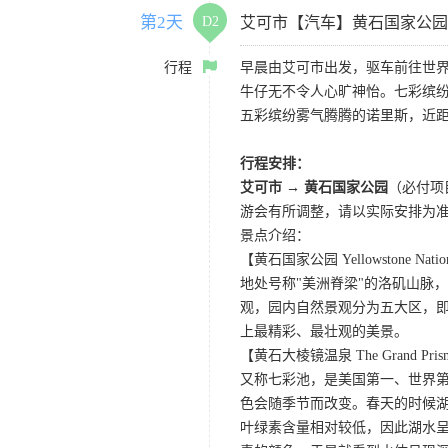
第2天
D2
艾可市【汽车】黄石国家公园
行程
早晨由艾可市出发，驱车前往世界
牛仔无不令人心旷神怡。七彩缤
五彩缤纷雾气腾腾的诺里斯，近距
行程安排：
艾可市 → 黄石国家公园
（必付项
游会有所调整，请以实际安排为
景点介绍：
【黄石国家公园 Yellowstone Nation
地处号称"美洲脊梁"的洛矶山脉
观，园内自然景观分为五大区，
上最精彩、最壮观的美景。
【黄石大棱镜温泉 The Grand Prismat
又称七彩池，是美国第一、世界第三
色会随季节而改变。春天的时候
叶绿素含量相对较低，因此湖水