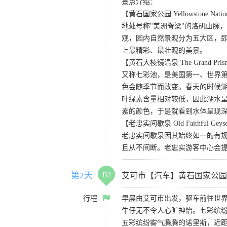
景点介绍：
【黄石国家公园 Yellowstone Nation
地处号称"美洲脊梁"的洛矶山脉
观，园内自然景观分为五大区，
上最精彩、最壮观的美景。
【黄石大棱镜温泉 The Grand Prismat
又称七彩池，是美国第一、世界第三
色会随季节而改变。春天的时候
叶绿素含量相对较低，因此湖水
素的颜色，于是就看到水体呈现
【老忠实间歇泉 Old Faithful Geys
老忠实间歇泉因其始终如一的有规
且从不间断。老忠实游客中心会
第2天
D2
艾可市【汽车】黄石国家公园
行程
早晨由艾可市出发，驱车前往世界
牛仔无不令人心旷神怡。七彩缤
五彩缤纷雾气腾腾的诺里斯，近距