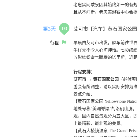
老忠实间歇泉因其始终如一的有规
且从不间断。老忠实游客中心会
第3天
D3
艾可市【汽车】黄石国家公园
行程
早晨由艾可市出发，驱车前往世界
牛仔无不令人心旷神怡。七彩缤
五彩缤纷雾气腾腾的诺里斯，近距
行程安排：
艾可市 → 黄石国家公园
（必付项
游会有所调整，请以实际安排为
景点介绍：
【黄石国家公园 Yellowstone Nation
地处号称"美洲脊梁"的洛矶山脉
观，园内自然景观分为五大区，
上最精彩、最壮观的美景。
【黄石大棱镜温泉 The Grand Prismat