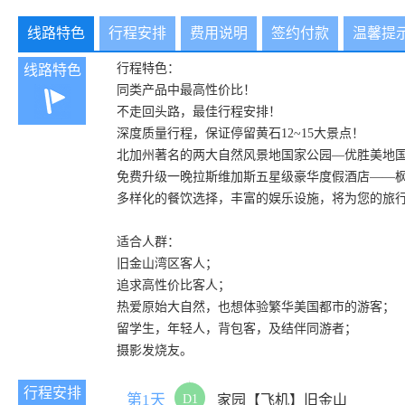
线路特色
行程安排
费用说明
签约付款
温馨提
行程特色：
线路特色
同类产品中最高性价比！
不走回头路，最佳行程安排！
深度质量行程，保证停留黄石12~15大景点！
北加州著名的两大自然风景地国家公园—优胜美地
免费升级一晚拉斯维加斯五星级豪华度假酒店——
多样化的餐饮选择，丰富的娱乐设施，将为您的旅
适合人群：
旧金山湾区客人；
追求高性价比客人；
热爱原始大自然，也想体验繁华美国都市的游客；
留学生，年轻人，背包客，及结伴同游者；
摄影发烧友。
行程安排
第1天
D1
家园【飞机】旧金山