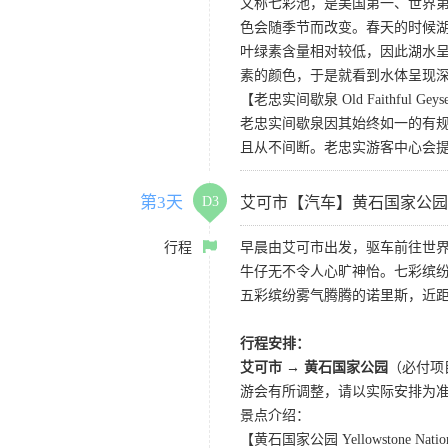
又称七彩池，是美国第一、世界第三
色会随季节而改变。春天的时候
叶绿素含量相对较低，因此湖水
素的颜色，于是就看到水体呈现
【老忠实间歇泉 Old Faithful Geys
老忠实间歇泉因其始终如一的有规
且从不间断。老忠实游客中心会
第3天
D3
艾可市【汽车】黄石国家公园
行程
早晨由艾可市出发，驱车前往世界
牛仔无不令人心旷神怡。七彩缤
五彩缤纷雾气腾腾的诺里斯，近距
行程安排：
艾可市 → 黄石国家公园
（必付项
游会有所调整，请以实际安排为
景点介绍：
【黄石国家公园 Yellowstone Nation