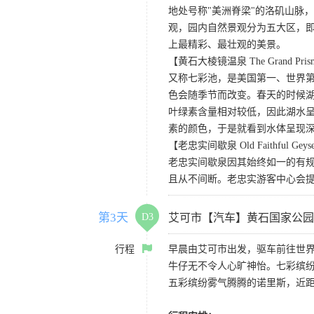
地处号称"美洲脊梁"的洛矶山脉
观，园内自然景观分为五大区，
上最精彩、最壮观的美景。
【黄石大棱镜温泉 The Grand Prismat
又称七彩池，是美国第一、世界第三
色会随季节而改变。春天的时候
叶绿素含量相对较低，因此湖水
素的颜色，于是就看到水体呈现
【老忠实间歇泉 Old Faithful Geys
老忠实间歇泉因其始终如一的有规
且从不间断。老忠实游客中心会
第3天
D3
艾可市【汽车】黄石国家公园
行程
早晨由艾可市出发，驱车前往世界
牛仔无不令人心旷神怡。七彩缤
五彩缤纷雾气腾腾的诺里斯，近距