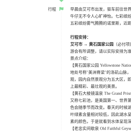
行程
早晨由艾可市出发，驱车前往世界
牛仔无不令人心旷神怡。七彩缤
五彩缤纷雾气腾腾的诺里斯，近距
行程安排：
艾可市 → 黄石国家公园
（必付项
游会有所调整，请以实际安排为
景点介绍：
【黄石国家公园 Yellowstone Nation
地处号称"美洲脊梁"的洛矶山脉
观，园内自然景观分为五大区，
上最精彩、最壮观的美景。
【黄石大棱镜温泉 The Grand Prismat
又称七彩池，是美国第一、世界第三
色会随季节而改变。春天的时候
叶绿素含量相对较低，因此湖水
素的颜色，于是就看到水体呈现
【老忠实间歇泉 Old Faithful Geys