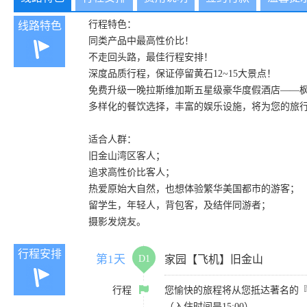
行程特色：
线路特色
同类产品中最高性价比！
不走回头路，最佳行程安排！
深度品质行程，保证停留黄石12~15大景点！
免费升级一晚拉斯维加斯五星级豪华度假酒店——
多样化的餐饮选择，丰富的娱乐设施，将为您的旅
适合人群：
旧金山湾区客人；
追求高性价比客人；
热爱原始大自然，也想体验繁华美国都市的游客；
留学生，年轻人，背包客，及结伴同游者；
摄影发烧友。
行程安排
第1天
D1
家园【飞机】旧金山
行程
您愉快的旅程将从您抵达著名的
（入住时间是15:00）。