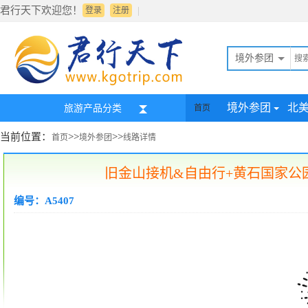
君行天下欢迎您！
|
登录
注册
境外参团
境外参团
北
旅游产品分类
首页
当前位置：
>>
>>
首页
境外参团
线路详情
旧金山接机&自由行+黄石国家公园
编号：A5407