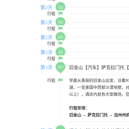
第2天
D2
行程
第2天
D2
行程
第2天
D2
行程
第2天
D2
行程
第3天
D3
旧金山【汽车】萨克拉门托【
行程
早晨从美丽的旧金山出发，沿着8
湖，一览美国中西部沙漠地貌，对
以上），酒店内就有大型赌场，
行程安排：
旧金山 → 萨克拉门托 → 加州州