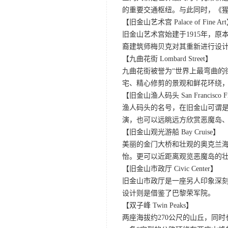
的重要交通枢纽。与此同时，《
【旧金山艺术宫 Palace of Fine Ar
旧金山艺术宫始建于1915年，原
裔建筑师梅贝克对其重新进行设
【九曲花街 Lombard Street】
九曲花街被誉为“世界上最弯曲的
宅、精心修剪的景观和鲜花环绕
【旧金山渔人码头 San Francisco Fis
渔人码头的名号，在旧金山可谓是
演，也可以远眺远方欣赏恶魔岛
【旧金山观光游船 Bay Cruise】
美丽的金门大桥和壮观的奥克兰
怡。更可以近距离观览恶魔岛的
【旧金山市政厅 Civic Center】
旧金山市政厅是一座另人印象深
设计则是借鉴了巴黎荣军院。
【双子峰 Twin Peaks】
两座海拔约270公尺的山丘，同