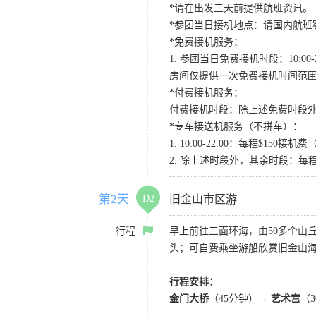
*请在出发三天前提供航班资讯。
*参团当日接机地点：请国内航班客人在Level
*免费接机服务：
1. 参团当日免费接机时段：10:00-2
房间仅提供一次免费接机时间范
*付费接机服务：
付费接机时段：除上述免费时段外
*专车接送机服务（不拼车）：
1. 10:00-22:00：每程$1
2. 除上述时段外，其余时段：每
第2天
D2
旧金山市区游
行程
早上前往三面环海，由50多个山
头；可自费乘坐游船欣赏旧金山海
行程安排：
金门大桥
（45分钟）→
艺术宫
（