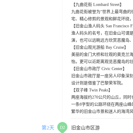
【九曲花街 Lombard Street】
九曲花街被誉为“世界上最弯曲的
宅、精心修剪的景观和鲜花环绕
【旧金山渔人码头 San Francisco Fis
渔人码头的名号，在旧金山可谓是
演，也可以远眺远方欣赏恶魔岛
【旧金山观光游船 Bay Cruise】
美丽的金门大桥和壮观的奥克兰
怡。更可以近距离观览恶魔岛的
【旧金山市政厅 Civic Center】
旧金山市政厅是一座另人印象深
设计则是借鉴了巴黎荣军院。
【双子峰 Twin Peaks】
两座海拔约270公尺的山丘，同
一条8字型的公路环绕在两座山
繁华的旧金山市景和迷人的海湾
第2天
D2
旧金山市区游