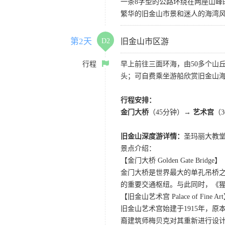
一条8字型的公路环绕在两座山
繁华的旧金山市景和迷人的海湾
第2天
D2
旧金山市区游
行程
早上前往三面环海，由50多个山
头；可自费乘坐游船欣赏旧金山海
行程安排：
金门大桥
（45分钟）→
艺术宫
（
旧金山深度游详情：
圣玛丽大教堂
景点介绍：
【金门大桥 Golden Gate Bridge】
金门大桥是世界最大的单孔吊桥之
的重要交通枢纽。与此同时，《
【旧金山艺术宫 Palace of Fine Ar
旧金山艺术宫始建于1915年，原
裔建筑师梅贝克对其重新进行设