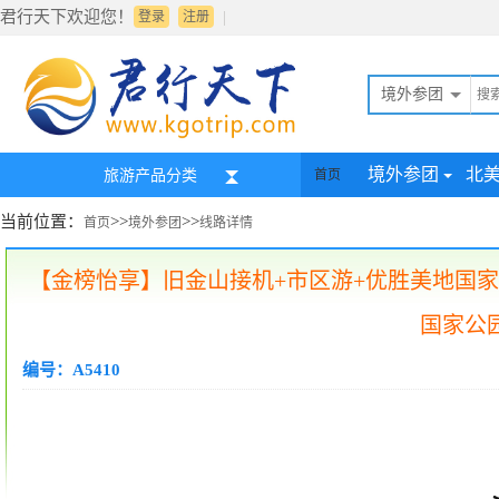
君行天下欢迎您！
|
登录
注册
境外参团
境外参团
北
旅游产品分类
首页
当前位置：
>>
>>
首页
境外参团
线路详情
【金榜怡享】旧金山接机+市区游+优胜美地国家
国家公
编号：A5410