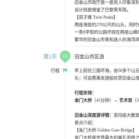
旧金山市政厅是一座另人印象深
设计则是借鉴了巴黎荣军院。
【双子峰 Twin Peaks】
两座海拔约270公尺的山丘，同
一条8字型的公路环绕在两座山
繁华的旧金山市景和迷人的海湾
第2天
D2
旧金山市区游
行程
早上前往三面环海，由50多个山
头；可自费乘坐游船欣赏旧金山海
行程安排：
金门大桥
（45分钟）→
艺术宫
（
旧金山深度游详情：
圣玛丽大教堂
景点介绍：
【金门大桥 Golden Gate Bridge】
金门大桥是世界最大的单孔吊桥之