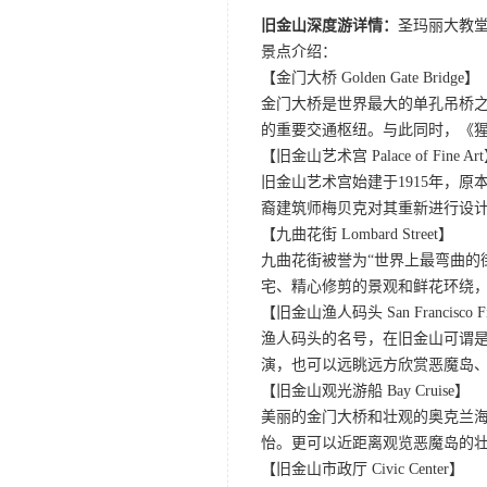
旧金山深度游详情：
圣玛丽大教堂
景点介绍：
【金门大桥 Golden Gate Bridge】
金门大桥是世界最大的单孔吊桥之
的重要交通枢纽。与此同时，《
【旧金山艺术宫 Palace of Fine Ar
旧金山艺术宫始建于1915年，原
裔建筑师梅贝克对其重新进行设
【九曲花街 Lombard Street】
九曲花街被誉为“世界上最弯曲的
宅、精心修剪的景观和鲜花环绕
【旧金山渔人码头 San Francisco Fis
渔人码头的名号，在旧金山可谓是
演，也可以远眺远方欣赏恶魔岛
【旧金山观光游船 Bay Cruise】
美丽的金门大桥和壮观的奥克兰
怡。更可以近距离观览恶魔岛的
【旧金山市政厅 Civic Center】