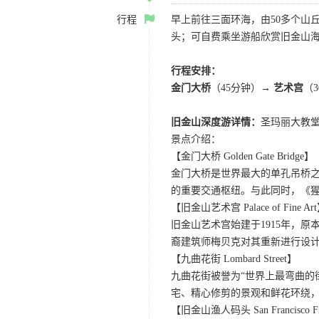
行程
早上前往三面环海，由50多个山
头；可自费乘坐游船欣赏旧金山海
行程安排：
金门大桥
（45分钟）→
艺术宫
（
旧金山深度游详情：
圣玛丽大教堂
景点介绍：
【金门大桥 Golden Gate Bridge】
金门大桥是世界最大的单孔吊桥之
的重要交通枢纽。与此同时，《
【旧金山艺术宫 Palace of Fine Ar
旧金山艺术宫始建于1915年，原
裔建筑师梅贝克对其重新进行设
【九曲花街 Lombard Street】
九曲花街被誉为“世界上最弯曲的
宅、精心修剪的景观和鲜花环绕
【旧金山渔人码头 San Francisco Fis