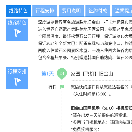
线路特色
行程安排
费用说明
签约付款
温馨提
深度游览世界著名旅游胜地旧金山，打卡地标经典
线路特色
进入世界自然遗产优胜美地国家公园，参观这里鬼
全网最深度、最轻松黄石公园行程，保证游览16大
保证2024年全新大巴！配备车载WiFi和充电口
两晚入住黄石公园景区木屋、一晚入住西大峡谷内原生
包含全程热早餐、特别赠送韩国自助烤肉、黄石公
行程安排
第1天
D1
家园【飞机】旧金山
行程
您愉快的旅程将从您抵达著名的
（入住时间是15:00）。
旧金山国际机场（SFO）接机须
*请在出发三天前提供航班资讯。
*参团当日接机地点：请国内航班客人在Level
*免费接机服务：