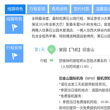
线路特色
行程安排
费用说明
签约付款
温馨提
全网最深度、最轻松黄石公园行程，保证游览16大
线路特色
保证2024年全新大巴！配备车载WiFi和充电口
两晚入住黄石公园木屋酒店、一晚入住西大峡谷内原生
包含全程热早餐、特别赠送韩国自助烤肉、黄石公
行程安排
第1天
D1
家园【飞机】旧金山
行程
您愉快的旅程将从您抵达著名的
（入住时间是15:00）。
旧金山国际机场（SFO）接机须
*请在出发三天前提供航班资讯。
*参团当日接机地点：请国内航班客人在Level
*免费接机服务：
1. 参团当日免费接机时段：10:00-2
房间仅提供一次免费接机时间范