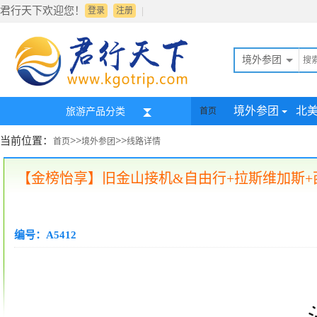
君行天下欢迎您！
|
登录
注册
境外参团
境外参团
北
旅游产品分类
首页
当前位置：
>>
>>
首页
境外参团
线路详情
【金榜怡享】旧金山接机&自由行+拉斯维加斯+
编号：A5412