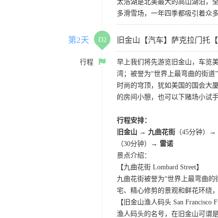
太浩湖是北美最大的高山湖泊，
多滑雪场，一年四季都吸引着众
第2天
D2
旧金山【汽车】萨克拉门托【
行程
早上我们将先游览旧金山，车览美
湾；被誉为“世界上最弯曲的街道
时尚的穹顶，犹如美国的国会大厦
的房间小憩，也可以下赌场小试
行程安排：
旧金山 → 九曲花街
（45分钟）→
（30分钟）→
雷诺
景点介绍：
【九曲花街 Lombard Street】
九曲花街被誉为“世界上最弯曲的
宅、精心修剪的景观和鲜花环绕
【旧金山渔人码头 San Francisco Fis
渔人码头的名号，在旧金山可谓是