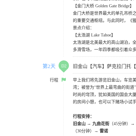
【金门大桥 Golden Gate Bridge】
金门大桥是世界最大的单孔吊桥之
的重要交通枢纽。与此同时，《
景点介绍：
【太浩湖 Lake Tahoe】
太浩湖是北美最大的高山湖泊，
多滑雪场，一年四季都吸引着众
第2天
D2
旧金山【汽车】萨克拉门托【
行程
早上我们将先游览旧金山，车览美
湾；被誉为“世界上最弯曲的街道
时尚的穹顶，犹如美国的国会大厦
的房间小憩，也可以下赌场小试
行程安排：
旧金山 → 九曲花街
（45分钟）→
（30分钟）→
雷诺