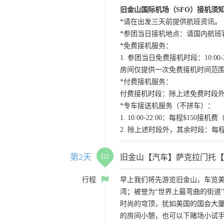
旧金山国际机场（SFO）接机须
*请在出发三天前提供航班资讯。
*参团当日接机地点：请国内航班客人在Level
*免费接机服务：
1. 参团当日免费接机时段：10:00-2
房间仅提供一次免费接机时间范
*付费接机服务：
付费接机时段：除上述免费时段外
*专车接送机服务（不拼车）：
1. 10:00-22:00：每程$1
2. 除上述时段外，其余时段：每
第2天
D2
旧金山【汽车】萨克拉门托【
行程
早上我们将先游览旧金山，车览美
湾；被誉为“世界上最弯曲的街道
时尚的穹顶，犹如美国的国会大厦
的房间小憩，也可以下赌场小试