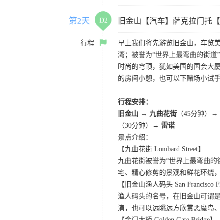
第2天
D2
旧金山【汽车】萨克拉门托【
行程
早上我们将先游览旧金山，车览美
湾；被誉为“世界上最弯曲的街道
时尚的穹顶，犹如美国的国会大厦
的房间小憩，也可以下赌场小试
行程安排：
旧金山 → 九曲花街
（45分钟）→
（30分钟）→
雷诺
景点介绍：
【九曲花街 Lombard Street】
九曲花街被誉为“世界上最弯曲的
宅、精心修剪的景观和鲜花环绕
【旧金山渔人码头 San Francisco Fis
渔人码头的名号，在旧金山可谓是
演，也可以远眺远方欣赏恶魔岛
【金门大桥 Golden Gate Bridge】