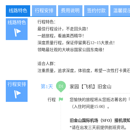
线路特色
行程安排
费用说明
签约付款
温馨提
行程特色：
线路特色
最佳行程设计，不走回头路！
一趟旅程，看遍美西精华！
深度质量行程，保证停留黄石12~15大景点！
领略最壮观的大峡谷国家公园东南缘！
适合人群：
注重质量，追求深度，体验度，希望一次性打卡黄
行程安排
第1天
D1
家园【飞机】旧金山
行程
您愉快的旅程将从您抵达著名的
（入住时间是15:00）。
旧金山国际机场（SFO）接机须
*请在出发三天前提供航班资讯。