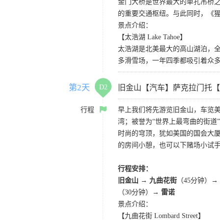
金门大桥是世界最大的单孔吊桥之
的重要交通枢纽。与此同时，《
景点介绍：
【太浩湖 Lake Tahoe】
太浩湖是北美最大的高山湖泊，
多滑雪场，一年四季都吸引着众
第2天
D2
旧金山【汽车】萨克拉门托【
行程
早上我们将先游览旧金山，车览美
湾；被誉为“世界上最弯曲的街道
时尚的穹顶，犹如美国的国会大厦
的房间小憩，也可以下赌场小试
行程安排：
旧金山 → 九曲花街
（45分钟）→
（30分钟）→
雷诺
景点介绍：
【九曲花街 Lombard Street】