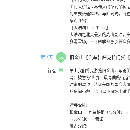
金门大桥是世界最大的单孔吊桥之
的重要交通枢纽。与此同时，《
景点介绍：
【太浩湖 Lake Tahoe】
太浩湖是北美最大的高山湖泊，
多滑雪场，一年四季都吸引着众
第2天
D2
旧金山【汽车】萨克拉门托【
行程
早上我们将先游览旧金山，车览美
湾；被誉为“世界上最弯曲的街道
时尚的穹顶，犹如美国的国会大厦
的房间小憩，也可以下赌场小试
行程安排：
旧金山 → 九曲花街
（45分钟）→
（30分钟）→
雷诺
景点介绍：