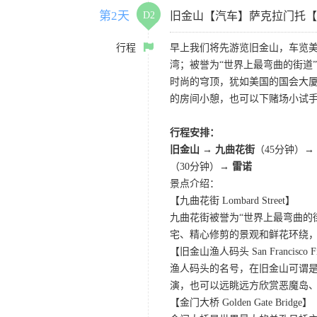
第2天
D2
旧金山【汽车】萨克拉门托【
行程
早上我们将先游览旧金山，车览美
湾；被誉为“世界上最弯曲的街道
时尚的穹顶，犹如美国的国会大厦
的房间小憩，也可以下赌场小试
行程安排：
旧金山 → 九曲花街
（45分钟）→
（30分钟）→
雷诺
景点介绍：
【九曲花街 Lombard Street】
九曲花街被誉为“世界上最弯曲的
宅、精心修剪的景观和鲜花环绕
【旧金山渔人码头 San Francisco Fis
渔人码头的名号，在旧金山可谓是
演，也可以远眺远方欣赏恶魔岛
【金门大桥 Golden Gate Bridge】