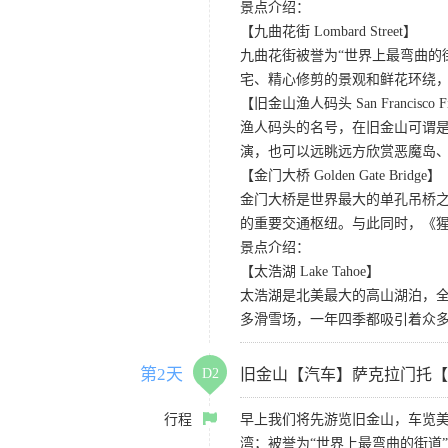
景点介绍：
【九曲花街 Lombard Street】
九曲花街被誉为“世界上最弯曲的
宅、精心修剪的景观和鲜花环绕
【旧金山渔人码头 San Francisco Fis
渔人码头的名号，在旧金山可谓是
演，也可以远眺远方欣赏恶魔岛
【金门大桥 Golden Gate Bridge】
金门大桥是世界最大的单孔吊桥之
的重要交通枢纽。与此同时，《
景点介绍：
【太浩湖 Lake Tahoe】
太浩湖是北美最大的高山湖泊，
多滑雪场，一年四季都吸引着众
第2天
D2
旧金山【汽车】萨克拉门托【
行程
早上我们将先游览旧金山，车览美
湾；被誉为“世界上最弯曲的街道