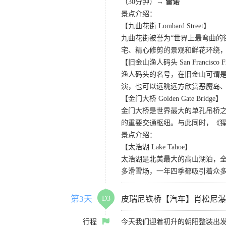
（30分钟）→
雷诺
景点介绍：
【九曲花街 Lombard Street】
九曲花街被誉为“世界上最弯曲的
宅、精心修剪的景观和鲜花环绕
【旧金山渔人码头 San Francisco Fis
渔人码头的名号，在旧金山可谓是
演，也可以远眺远方欣赏恶魔岛
【金门大桥 Golden Gate Bridge】
金门大桥是世界最大的单孔吊桥之
的重要交通枢纽。与此同时，《
景点介绍：
【太浩湖 Lake Tahoe】
太浩湖是北美最大的高山湖泊，
多滑雪场，一年四季都吸引着众
第3天
D3
皮瑞尼铁桥【汽车】肖松尼瀑
行程
今天我们迎着初升的朝阳整装出