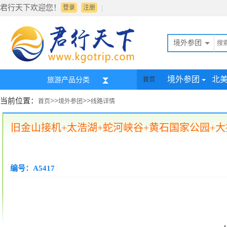
君行天下欢迎您！
|
登录
注册
境外参团
境外参团
北
旅游产品分类
首页
当前位置：
>>
>>
首页
境外参团
线路详情
旧金山接机+太浩湖+蛇河峡谷+黄石国家公园+
编号：A5417