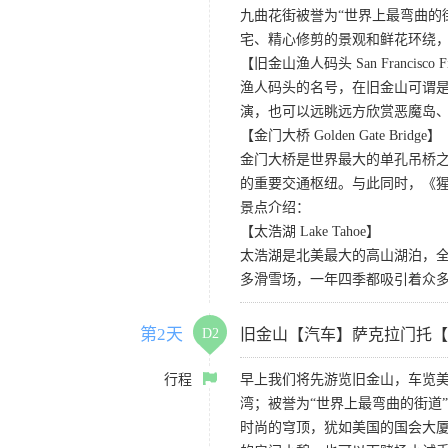
九曲花街被誉为“世界上最弯曲的
宅、精心修剪的景观和鲜花环绕
【旧金山渔人码头 San Francisco Fis
渔人码头的名号，在旧金山可谓是
演，也可以远眺远方欣赏恶魔岛
【金门大桥 Golden Gate Bridge】
金门大桥是世界最大的单孔吊桥之
的重要交通枢纽。与此同时，《
景点介绍：
【太浩湖 Lake Tahoe】
太浩湖是北美最大的高山湖泊，
多滑雪场，一年四季都吸引着众
第2天
D2
旧金山【汽车】萨克拉门托【
行程
早上我们将先游览旧金山，车览美
湾；被誉为“世界上最弯曲的街道
时尚的穹顶，犹如美国的国会大厦