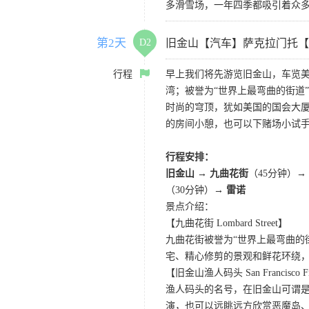
多滑雪场，一年四季都吸引着众
第2天
D2
旧金山【汽车】萨克拉门托【
行程
早上我们将先游览旧金山，车览美
湾；被誉为“世界上最弯曲的街道
时尚的穹顶，犹如美国的国会大厦
的房间小憩，也可以下赌场小试
行程安排：
旧金山 → 九曲花街
（45分钟）→
（30分钟）→
雷诺
景点介绍：
【九曲花街 Lombard Street】
九曲花街被誉为“世界上最弯曲的
宅、精心修剪的景观和鲜花环绕
【旧金山渔人码头 San Francisco Fis
渔人码头的名号，在旧金山可谓是
演，也可以远眺远方欣赏恶魔岛