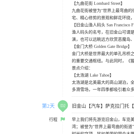
【九曲花街 Lombard Street】
九曲花街被誉为“世界上最弯曲的
宅、精心修剪的景观和鲜花环绕
【旧金山渔人码头 San Francisco Fis
渔人码头的名号，在旧金山可谓是
演，也可以远眺远方欣赏恶魔岛
【金门大桥 Golden Gate Bridge】
金门大桥是世界最大的单孔吊桥之
的重要交通枢纽。与此同时，《
景点介绍：
【太浩湖 Lake Tahoe】
太浩湖是北美最大的高山湖泊，
多滑雪场，一年四季都吸引着众
第2天
D2
旧金山【汽车】萨克拉门托【
行程
早上我们将先游览旧金山，车览美
湾；被誉为“世界上最弯曲的街道
时尚的穹顶，犹如美国的国会大厦