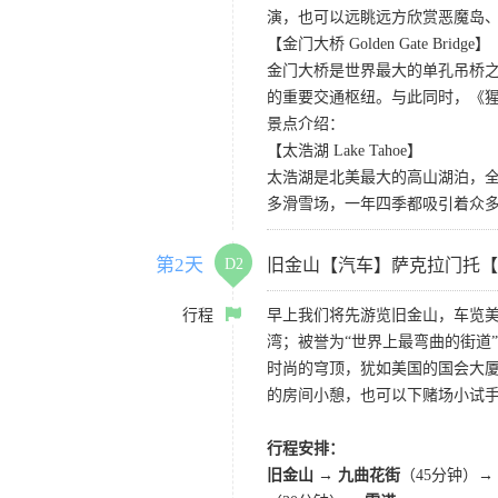
演，也可以远眺远方欣赏恶魔岛
【金门大桥 Golden Gate Bridge】
金门大桥是世界最大的单孔吊桥之
的重要交通枢纽。与此同时，《
景点介绍：
【太浩湖 Lake Tahoe】
太浩湖是北美最大的高山湖泊，
多滑雪场，一年四季都吸引着众
第2天
D2
旧金山【汽车】萨克拉门托【
行程
早上我们将先游览旧金山，车览美
湾；被誉为“世界上最弯曲的街道
时尚的穹顶，犹如美国的国会大厦
的房间小憩，也可以下赌场小试
行程安排：
旧金山 → 九曲花街
（45分钟）→