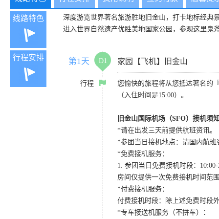
深度游览世界著名旅游胜地旧金山，打卡地标经典
线路特色
进入世界自然遗产优胜美地国家公园，参观这里鬼
行程安排
第1天
D1
家园【飞机】旧金山
行程
您愉快的旅程将从您抵达著名的
（入住时间是15:00）。
旧金山国际机场（SFO）接机须
*请在出发三天前提供航班资讯。
*参团当日接机地点：请国内航班客人在Level
*免费接机服务：
1. 参团当日免费接机时段：10:00-2
房间仅提供一次免费接机时间范
*付费接机服务：
付费接机时段：除上述免费时段外
*专车接送机服务（不拼车）：