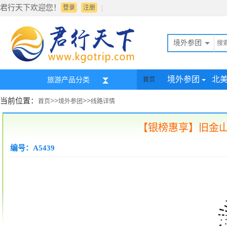
君行天下欢迎您！
|
登录
注册
境外参团
境外参团
北
旅游产品分类
首页
当前位置：
>>
>>
首页
境外参团
线路详情
【银榜惠享】旧金山
编号：A5439