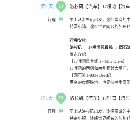
第1天
D1
洛杉矶【汽车】17哩湾【汽
行程
早上从洛杉矶出发，途径富饶的
特雷小镇。途经世界闻名的加州1
行程安排：
洛杉矶
→
17哩湾风景线
→
圆石
景点介绍：
【17哩湾风景线 17-Mile Drive】
17哩湾的西侧和南侧紧邻太平洋
【圆石滩 Pebble Beach】
著名的度假胜地，也是柏树角俱
第1天
D1
洛杉矶【汽车】17哩湾【汽
行程
早上从洛杉矶出发，途径富饶的
特雷小镇。途经世界闻名的加州1