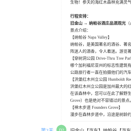
生物！参天的海红木森林充满灵
行程安排：
旧金山 → 纳帕谷酒庄品酒观光
（
景点介绍：
【纳帕谷 Napa Valley】
纳帕谷，是美国著名的酒谷、著
阵迷人的酒香，令人着迷。游览著名的Sutter Ho
【穿树洞公园 Drive-Thru Tree Pa
哪个加利福尼亚州的标志性建筑有
公路旅行者一直在拍摄他们的汽
【洪堡红木州立公园 Humboldt Redwo
洪堡红木州立公园是加州最大的红
在该森林中，您可以在此了解野生动
Grove）也是绝对不容错过的景点
【神木步道 Founders Grove】
漫步在森林步道中，沿途是树龄
第2天
D2
旧金山【汽车】纳帕谷【汽车