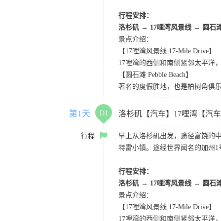
行程安排：
洛杉矶
→
17哩湾风景线
→
圆石
景点介绍：
【17哩湾风景线 17-Mile Drive】
17哩湾的西侧和南侧紧邻太平洋
【圆石滩 Pebble Beach】
著名的度假胜地，也是柏树角俱
第1天
D1
洛杉矶【汽车】17哩湾【汽
行程
早上从洛杉矶出发，途径富饶的
特雷小镇。途经世界闻名的加州1
行程安排：
洛杉矶
→
17哩湾风景线
→
圆石
景点介绍：
【17哩湾风景线 17-Mile Drive】
17哩湾的西侧和南侧紧邻太平洋