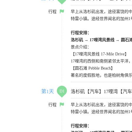
行程
早上从洛杉矶出发，途径富饶的
特雷小镇。途经世界闻名的加州1
行程安排：
洛杉矶
→
17哩湾风景线
→
圆石
景点介绍：
【17哩湾风景线 17-Mile Drive】
17哩湾的西侧和南侧紧邻太平洋
【圆石滩 Pebble Beach】
著名的度假胜地，也是柏树角俱
第1天
D1
洛杉矶【汽车】17哩湾【汽
行程
早上从洛杉矶出发，途径富饶的
特雷小镇。途经世界闻名的加州1
行程安排：