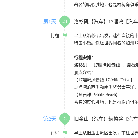
著名的度假胜地，也是柏树角俱
第1天
D1
洛杉矶【汽车】17哩湾【汽
行程
早上从洛杉矶出发，途径富饶的
特雷小镇。途经世界闻名的加州1
行程安排：
洛杉矶
→
17哩湾风景线
→
圆石
景点介绍：
【17哩湾风景线 17-Mile Drive】
17哩湾的西侧和南侧紧邻太平洋
【圆石滩 Pebble Beach】
著名的度假胜地，也是柏树角俱
第2天
D2
旧金山【汽车】纳帕谷【汽车
行程
早上从旧金山湾区出发，前往世