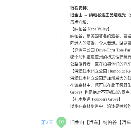
行程安排：
旧金山 → 纳帕谷酒庄品酒观光
（
景点介绍：
【纳帕谷 Napa Valley】
纳帕谷，是美国著名的酒谷、著
阵迷人的酒香，令人着迷。游览著名的Sutter Ho
【穿树洞公园 Drive-Thru Tree Pa
哪个加利福尼亚州的标志性建筑有
公路旅行者一直在拍摄他们的汽
【洪堡红木州立公园 Humboldt Redwo
洪堡红木州立公园是加州最大的红
在该森林中，您可以在此了解野生动
Grove）也是绝对不容错过的景点
【神木步道 Founders Grove】
漫步在森林步道中，沿途是树龄
第2天
D2
旧金山【汽车】纳帕谷【汽车