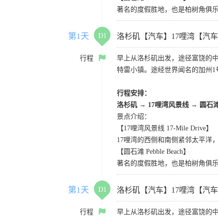
著名的度假胜地，也是柏树角俱
第1天
D1
洛杉矶【汽车】17哩湾【汽
行程
早上从洛杉矶出发，途径富饶的
特雷小镇。途经世界闻名的加州1
行程安排：
洛杉矶
→
17哩湾风景线
→
圆石
景点介绍：
【17哩湾风景线 17-Mile Drive】
17哩湾的西侧和南侧紧邻太平洋
【圆石滩 Pebble Beach】
著名的度假胜地，也是柏树角俱
第1天
D1
洛杉矶【汽车】17哩湾【汽
行程
早上从洛杉矶出发，途径富饶的