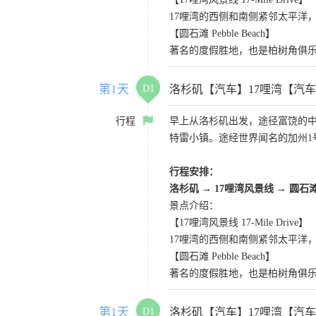
17哩湾的西侧和南侧紧邻太平洋
【圆石滩 Pebble Beach】
著名的度假胜地，也是柏树角俱
第1天
D1
洛杉矶【汽车】17哩湾【汽
行程
早上从洛杉矶出发，途径富饶的
特雷小镇。途经世界闻名的加州1
行程安排：
洛杉矶
→
17哩湾风景线
→
圆石
景点介绍：
【17哩湾风景线 17-Mile Drive】
17哩湾的西侧和南侧紧邻太平洋
【圆石滩 Pebble Beach】
著名的度假胜地，也是柏树角俱
第1天
D1
洛杉矶【汽车】17哩湾【汽