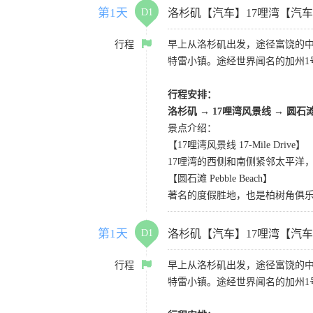
第1天
D1
洛杉矶【汽车】17哩湾【汽
行程
早上从洛杉矶出发，途径富饶的
特雷小镇。途经世界闻名的加州1
行程安排：
洛杉矶
→
17哩湾风景线
→
圆石
景点介绍：
【17哩湾风景线 17-Mile Drive】
17哩湾的西侧和南侧紧邻太平洋
【圆石滩 Pebble Beach】
著名的度假胜地，也是柏树角俱
第1天
D1
洛杉矶【汽车】17哩湾【汽
行程
早上从洛杉矶出发，途径富饶的
特雷小镇。途经世界闻名的加州1