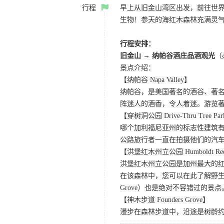
行程
早上从旧金山湾区出发，前往世
生物！参天的海红木森林充满灵
行程安排：
旧金山 → 纳帕谷酒庄品酒观光
（
景点介绍：
【纳帕谷 Napa Valley】
纳帕谷，是美国著名的酒谷、著
阵迷人的酒香，令人着迷。游览著名的Sutter Ho
【穿树洞公园 Drive-Thru Tree Pa
哪个加利福尼亚州的标志性建筑有
公路旅行者一直在拍摄他们的汽
【洪堡红木州立公园 Humboldt Redwo
洪堡红木州立公园是加州最大的红
在该森林中，您可以在此了解野生动
Grove）也是绝对不容错过的景点
【神木步道 Founders Grove】
漫步在森林步道中，沿途是树龄