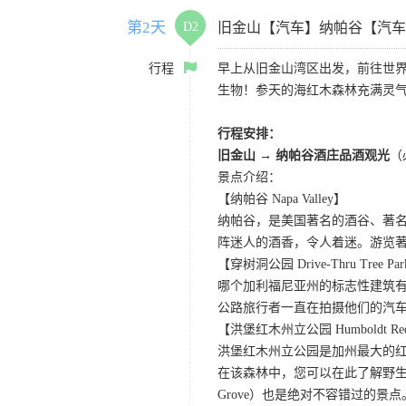
第2天
D2
旧金山【汽车】纳帕谷【汽车
行程
早上从旧金山湾区出发，前往世
生物！参天的海红木森林充满灵
行程安排：
旧金山 → 纳帕谷酒庄品酒观光
（
景点介绍：
【纳帕谷 Napa Valley】
纳帕谷，是美国著名的酒谷、著
阵迷人的酒香，令人着迷。游览著名的Sutter Ho
【穿树洞公园 Drive-Thru Tree Pa
哪个加利福尼亚州的标志性建筑有
公路旅行者一直在拍摄他们的汽
【洪堡红木州立公园 Humboldt Redwo
洪堡红木州立公园是加州最大的红
在该森林中，您可以在此了解野生动
Grove）也是绝对不容错过的景点