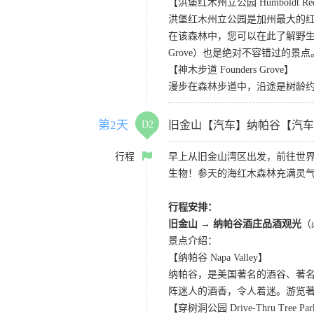
【洪堡红木州立公园 Humboldt Redwo
洪堡红木州立公园是加州最大的红
在该森林中，您可以在此了解野生动
Grove）也是绝对不容错过的景点
【神木步道 Founders Grove】
漫步在森林步道中，沿途是树龄
第2天
D2
旧金山【汽车】纳帕谷【汽车
行程
早上从旧金山湾区出发，前往世
生物！参天的海红木森林充满灵
行程安排：
旧金山 → 纳帕谷酒庄品酒观光
（
景点介绍：
【纳帕谷 Napa Valley】
纳帕谷，是美国著名的酒谷、著
阵迷人的酒香，令人着迷。游览著名的Sutter Ho
【穿树洞公园 Drive-Thru Tree Pa