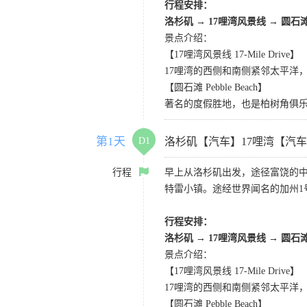
行程安排：
洛杉矶
→
17哩湾风景线
→
圆石
景点介绍：
【17哩湾风景线 17-Mile Drive】
17哩湾的西侧和南侧紧邻太平洋
【圆石滩 Pebble Beach】
著名的度假胜地，也是柏树角俱
第1天
D1
洛杉矶【汽车】17哩湾【汽
行程
早上从洛杉矶出发，途径富饶的
特雷小镇。途经世界闻名的加州1
行程安排：
洛杉矶
→
17哩湾风景线
→
圆石
景点介绍：
【17哩湾风景线 17-Mile Drive】
17哩湾的西侧和南侧紧邻太平洋
【圆石滩 Pebble Beach】