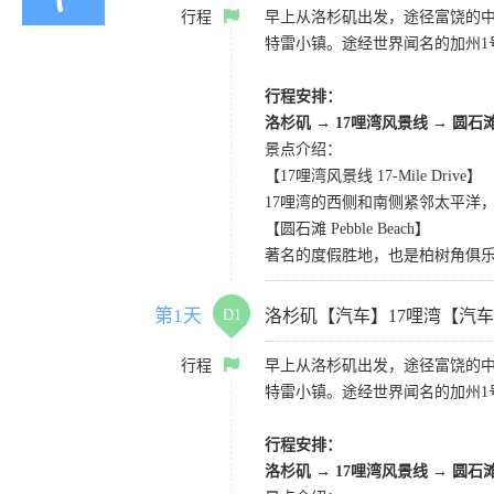
行程
早上从洛杉矶出发，途径富饶的
特雷小镇。途经世界闻名的加州1
行程安排：
洛杉矶
→
17哩湾风景线
→
圆石
景点介绍：
【17哩湾风景线 17-Mile Drive】
17哩湾的西侧和南侧紧邻太平洋
【圆石滩 Pebble Beach】
著名的度假胜地，也是柏树角俱
第1天
D1
洛杉矶【汽车】17哩湾【汽
行程
早上从洛杉矶出发，途径富饶的
特雷小镇。途经世界闻名的加州1
行程安排：
洛杉矶
→
17哩湾风景线
→
圆石