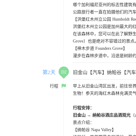
哪个加利福尼亚州的标志性建筑有
公路旅行者一直在拍摄他们的汽
【洪堡红木州立公园 Humboldt Redwo
洪堡红木州立公园是加州最大的红
在该森林中，您可以在此了解野生动
Grove）也是绝对不容错过的景点
【神木步道 Founders Grove】
漫步在森林步道中，沿途是树龄
第2天
D2
旧金山【汽车】纳帕谷【汽车
行程
早上从旧金山湾区出发，前往世
生物！参天的海红木森林充满灵
行程安排：
旧金山 → 纳帕谷酒庄品酒观光
（
景点介绍：
【纳帕谷 Napa Valley】