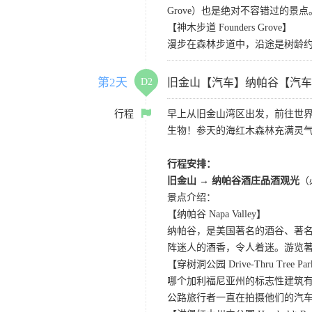
Grove）也是绝对不容错过的景点
【神木步道 Founders Grove】
漫步在森林步道中，沿途是树龄
第2天
D2
旧金山【汽车】纳帕谷【汽车
行程
早上从旧金山湾区出发，前往世
生物！参天的海红木森林充满灵
行程安排：
旧金山 → 纳帕谷酒庄品酒观光
（
景点介绍：
【纳帕谷 Napa Valley】
纳帕谷，是美国著名的酒谷、著
阵迷人的酒香，令人着迷。游览著名的Sutter Ho
【穿树洞公园 Drive-Thru Tree Pa
哪个加利福尼亚州的标志性建筑有
公路旅行者一直在拍摄他们的汽