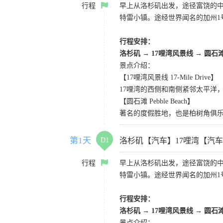
行程
早上从洛杉矶出发，途径富饶的
特雷小镇。途经世界闻名的加州1
行程安排：
洛杉矶
→
17哩湾风景线
→
圆石
景点介绍：
【17哩湾风景线 17-Mile Drive】
17哩湾的西侧和南侧紧邻太平洋
【圆石滩 Pebble Beach】
著名的度假胜地，也是柏树角俱
第1天
D1
洛杉矶【汽车】17哩湾【汽
行程
早上从洛杉矶出发，途径富饶的
特雷小镇。途经世界闻名的加州1
行程安排：
洛杉矶
→
17哩湾风景线
→
圆石
景点介绍：