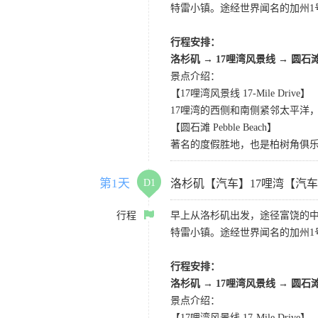
特雷小镇。途经世界闻名的加州1
行程安排：
洛杉矶
→
17哩湾风景线
→
圆石
景点介绍：
【17哩湾风景线 17-Mile Drive】
17哩湾的西侧和南侧紧邻太平洋
【圆石滩 Pebble Beach】
著名的度假胜地，也是柏树角俱
第1天
D1
洛杉矶【汽车】17哩湾【汽
行程
早上从洛杉矶出发，途径富饶的
特雷小镇。途经世界闻名的加州1
行程安排：
洛杉矶
→
17哩湾风景线
→
圆石
景点介绍：
【17哩湾风景线 17-Mile Drive】