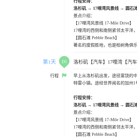
行程安排：
洛杉矶
→
17哩湾风景线
→
圆石
景点介绍：
【17哩湾风景线 17-Mile Drive】
17哩湾的西侧和南侧紧邻太平洋
【圆石滩 Pebble Beach】
著名的度假胜地，也是柏树角俱
第1天
D1
洛杉矶【汽车】17哩湾【汽
行程
早上从洛杉矶出发，途径富饶的
特雷小镇。途经世界闻名的加州1
行程安排：
洛杉矶
→
17哩湾风景线
→
圆石
景点介绍：
【17哩湾风景线 17-Mile Drive】
17哩湾的西侧和南侧紧邻太平洋
【圆石滩 Pebble Beach】