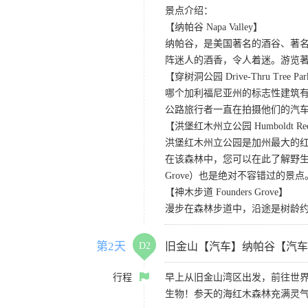
景点介绍：
【纳帕谷 Napa Valley】
纳帕谷，是美国著名的酒谷、著
阵迷人的酒香，令人着迷。游览著名的Sutter Ho
【穿树洞公园 Drive-Thru Tree Pa
哪个加利福尼亚州的标志性建筑有
公路旅行者一直在拍摄他们的汽
【洪堡红木州立公园 Humboldt Redwo
洪堡红木州立公园是加州最大的红
在该森林中，您可以在此了解野生动
Grove）也是绝对不容错过的景点
【神木步道 Founders Grove】
漫步在森林步道中，沿途是树龄
第2天
D2
旧金山【汽车】纳帕谷【汽车
行程
早上从旧金山湾区出发，前往世
生物！参天的海红木森林充满灵