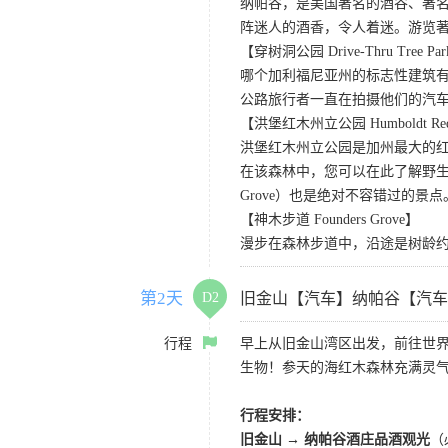
纳帕谷，是美国著名的酒谷、著
阵迷人的酒香，令人着迷。游览著名的Sutter Ho
【穿树洞公园 Drive-Thru Tree Pa
哪个加利福尼亚州的标志性建筑有
公路旅行者一直在拍摄他们的汽
【洪堡红木州立公园 Humboldt Redwo
洪堡红木州立公园是加州最大的红
在该森林中，您可以在此了解野生动
Grove）也是绝对不容错过的景点
【神木步道 Founders Grove】
漫步在森林步道中，沿途是树龄
第2天
D2
旧金山【汽车】纳帕谷【汽车
行程
早上从旧金山湾区出发，前往世
生物！参天的海红木森林充满灵
行程安排：
旧金山 → 纳帕谷酒庄品酒观光
（