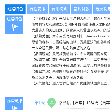
线路特色
行程安排
费用说明
签约付款
温馨提
【世外桃源】欢迎来到太平洋的大西北！数百万年前，太
线路特色
雨林的气候和超过200英吋的年降雨量使得这里的
大最迷人的火山口湖，欣赏迷人的雪山以及冰川河
【缤纷美西】海岸星光号观景列车（Amtrak Coa
葱郁的森林、白雪皑皑的山峰、秀美肥沃的山谷和
专人全程负责讲解，贴心陪伴您的旅途！
【品酒观光】风光旖旎纳帕谷，令人沉醉的同义词！开怀畅饮5种纳帕美酒：Rese
【玫瑰花园】前往全球宜居城市波特兰，享受与纽
国际玫瑰实验园徜徉于玫瑰海洋，享受片刻世外桃
【翡翠之城】西雅图地标景点齐打卡：参观全美飞
晶莹艺术之美，深度游览浪漫之都！
【人气聚焦】进入世界自然遗产优胜美地国家公园
行程安排
第1天
D1
洛杉矶【汽车】17哩湾【汽