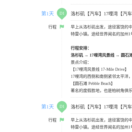
第1天
D1
洛杉矶【汽车】17哩湾【汽
行程
早上从洛杉矶出发，途径富饶的
特雷小镇。途经世界闻名的加州1
行程安排：
洛杉矶
→
17哩湾风景线
→
圆石
景点介绍：
【17哩湾风景线 17-Mile Drive】
17哩湾的西侧和南侧紧邻太平洋
【圆石滩 Pebble Beach】
著名的度假胜地，也是柏树角俱
第1天
D1
洛杉矶【汽车】17哩湾【汽
行程
早上从洛杉矶出发，途径富饶的
特雷小镇。途经世界闻名的加州1