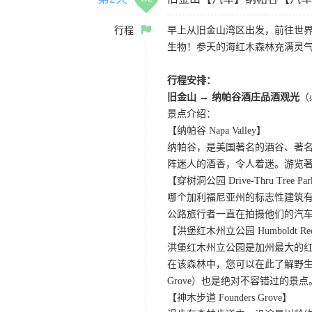
行程
早上从旧金山湾区出发，前往世
生物！参天的海红木森林充满灵
行程安排：
旧金山 → 纳帕谷酒庄品酒观光
（
景点介绍：
【纳帕谷 Napa Valley】
纳帕谷，是美国著名的酒谷、著
阵迷人的酒香，令人着迷。游览著名的Sutter Ho
【穿树洞公园 Drive-Thru Tree Pa
哪个加利福尼亚州的标志性建筑有
公路旅行者一直在拍摄他们的汽
【洪堡红木州立公园 Humboldt Redwo
洪堡红木州立公园是加州最大的红
在该森林中，您可以在此了解野生动
Grove）也是绝对不容错过的景点
【神木步道 Founders Grove】