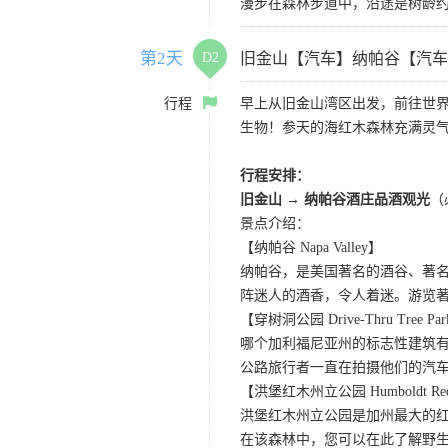
漫步在森林步道中，沿途是树龄
第2天
D2
旧金山【汽车】纳帕谷【汽车
行程
早上从旧金山湾区出发，前往世
生物！参天的海红木森林充满灵
行程安排：
旧金山 → 纳帕谷酒庄品酒观光
（
景点介绍：
【纳帕谷 Napa Valley】
纳帕谷，是美国著名的酒谷、著
阵迷人的酒香，令人着迷。游览著名的Sutter Ho
【穿树洞公园 Drive-Thru Tree Pa
哪个加利福尼亚州的标志性建筑有
公路旅行者一直在拍摄他们的汽
【洪堡红木州立公园 Humboldt Redwo
洪堡红木州立公园是加州最大的红
在该森林中，您可以在此了解野生动