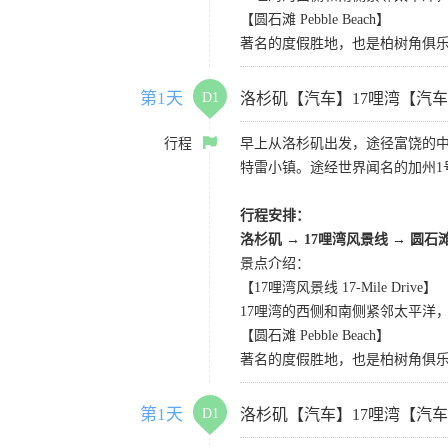
【圆石滩 Pebble Beach】
著名的度假胜地，也是柏树角俱
第1天
D1
洛杉矶【汽车】17哩湾【汽
行程
早上从洛杉矶出发，途径富饶的
特雷小镇。途经世界闻名的加州1
行程安排：
洛杉矶
→
17哩湾风景线
→
圆石
景点介绍：
【17哩湾风景线 17-Mile Drive】
17哩湾的西侧和南侧紧邻太平洋
【圆石滩 Pebble Beach】
著名的度假胜地，也是柏树角俱
第1天
D1
洛杉矶【汽车】17哩湾【汽