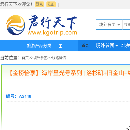
君行天下欢迎您！
|
登录
注册
境外参团
境外参团
北
旅游产品分类
首页
当前位置：
>>
>>
首页
境外参团
线路详情
【金榜怡享】海岸星光号系列 | 洛杉矶+旧金山
编号：A5448